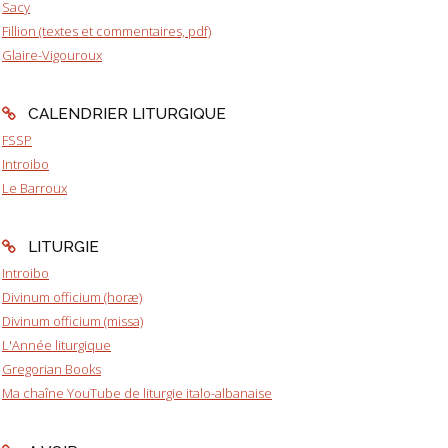
Sacy
Fillion (textes et commentaires, pdf)
Glaire-Vigouroux
CALENDRIER LITURGIQUE
FSSP
Introibo
Le Barroux
LITURGIE
Introibo
Divinum officium (horæ)
Divinum officium (missa)
L'Année liturgique
Gregorian Books
Ma chaîne YouTube de liturgie italo-albanaise