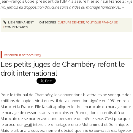
Jean-François Copé, président de l’UMP, a assuré hier soir sur France 2 :
« Je
n’ai jamais eu d’opposition d’aucune sorte à l’idée du mariage homosexuel. »
LIEN PERMANENT
CATÉGORIES :
CULTURE DE MORT
,
POLITIQUE FRANÇAISE
2
COMMENTAIRES
vendredi 11
octobre 2013
Les petits juges de Chambéry refont le
droit international
Pour le tribunal de Chambéry, les conventions bilatérales ne sont que des
chiffons de papier. Ainsi en est-il de la convention signée en 1981 entre le
Maroc et la France. Elle faisait appliquer le droit marocain du mariage pour
le mariage de ressortissants marocains en France, donc interdisait à un
Marocain de se marier avec une personne du même sexe. C’est pourquoi
le procureur
avait
interdit le « mariage » entre Mohammed et Dominique.
Mais le tribunal a souverainement décidé que «
la loi ouvrant le mariage aux