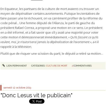
En Equateur, les partisans de la culture de mort avaient cru trouver un
moyen de dépénaliser certains avortements. Puisque les tentatives de
faire passer une loi échouent, on va carrément profiter de la réforme du
code pénal… Une femme député de l’Alianza, le parti de gauche du
président Rafael Correa, a proposé une motion en ce sens. Le président
en a été informé, et a fait savoir que s’il y avait une majorité pour voter
cette motion il démissionnerait immédiatement.
« Qu’ils fassent ce qu’ils
veulent, moi, je n’autoriserai jamais la dépénalisation de l’avortement »
, a-t-il
rappelé à la télévision.
Plutôt que de risquer une scission du parti, le député a retiré sa motion…
LIEN PERMANENT
CATÉGORIES :
CULTURE DE MORT
2
COMMENTAIRES
samedi 12
octobre 2013
"Donc Lesus vit le publicain"