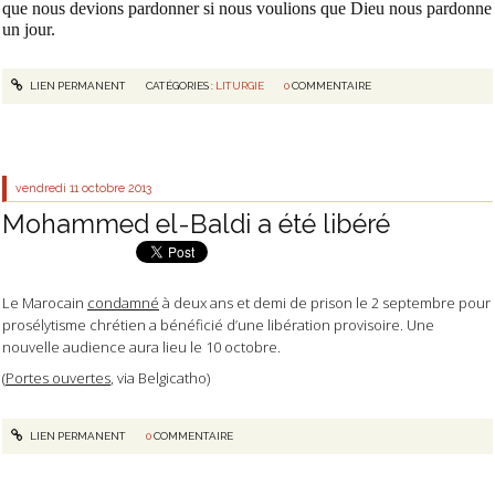
que nous devions pardonner si nous voulions que Dieu nous pardonne
un jour.
LIEN PERMANENT
CATÉGORIES :
LITURGIE
0
COMMENTAIRE
vendredi 11
octobre 2013
Mohammed el-Baldi a été libéré
Le Marocain
condamné
à deux ans et demi de prison le 2 septembre pour
prosélytisme chrétien a bénéficié d’une libération provisoire. Une
nouvelle audience aura lieu le 10 octobre.
(
Portes ouvertes
, via Belgicatho)
LIEN PERMANENT
0
COMMENTAIRE