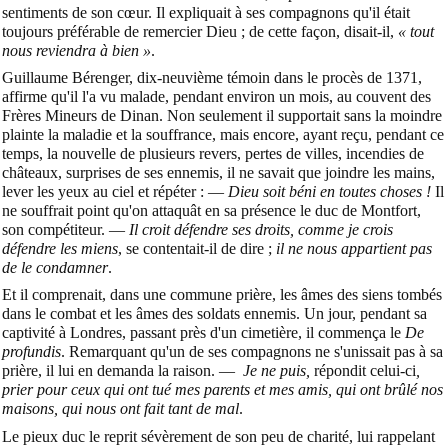
sentiments de son cœur. Il expliquait à ses compagnons qu'il était
toujours préférable de remercier Dieu ; de cette façon, disait-il,
« tout
nous reviendra à bien »
.
Guillaume Bérenger, dix-neuvième témoin dans le procès de 1371,
affirme qu'il l'a vu malade, pendant environ un mois, au couvent des
Frères Mineurs de Dinan. Non seulement il supportait sans la moindre
plainte la maladie et la souffrance, mais encore, ayant reçu, pendant ce
temps, la nouvelle de plusieurs revers, pertes de villes, incendies de
châteaux, surprises de ses ennemis, il ne savait que joindre les mains,
lever les yeux au ciel et répéter : —
Dieu soit béni en toutes choses !
Il
ne souffrait point qu'on attaquât en sa présence le duc de Montfort,
son compétiteur. —
Il croit défendre ses droits, comme je crois
défendre les miens
, se contentait-il de dire ;
il ne nous appartient pas
de le condamner
.
Et il comprenait, dans une commune prière, les âmes des siens tombés
dans le combat et les âmes des soldats ennemis. Un jour, pendant sa
captivité à Londres, passant près d'un cimetière, il commença le
De
profundis
. Remarquant qu'un de ses compagnons ne s'unissait pas à sa
prière, il lui en demanda la raison. —
Je ne puis,
répondit celui-ci
,
prier pour ceux qui ont tué mes parents et mes amis, qui ont brûlé nos
maisons, qui nous ont fait tant de mal
.
Le pieux duc le reprit sévèrement de son peu de charité, lui rappelant