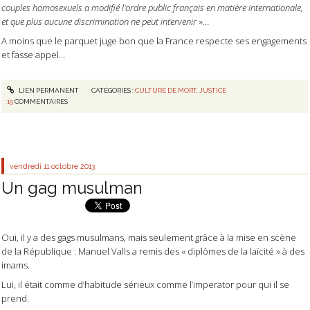
couples homosexuels a modifié l'ordre public français en matière internationale,
et que plus aucune discrimination ne peut intervenir
»…
A moins que le parquet juge bon que la France respecte ses engagements
et fasse appel…
LIEN PERMANENT
CATÉGORIES :
CULTURE DE MORT
,
JUSTICE
15
COMMENTAIRES
vendredi 11
octobre 2013
Un gag musulman
Oui, il y a des gags musulmans, mais seulement grâce à la mise en scène
de la République : Manuel Valls a remis des « diplômes de la laïcité » à des
imams.
Lui, il était comme d’habitude sérieux comme l’imperator pour qui il se
prend.