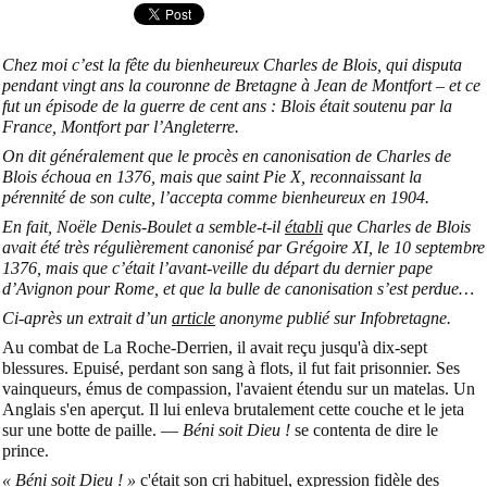
Chez moi c’est la fête du bienheureux Charles de Blois, qui disputa
pendant vingt ans la couronne de Bretagne à Jean de Montfort – et ce
fut un épisode de la guerre de cent ans : Blois était soutenu par la
France, Montfort par l’Angleterre.
On dit généralement que le procès en canonisation de Charles de
Blois échoua en 1376, mais que saint Pie X, reconnaissant la
pérennité de son culte, l’accepta comme bienheureux en 1904.
En fait, Noële Denis-Boulet a semble-t-il
établi
que Charles de Blois
avait été très régulièrement canonisé par Grégoire XI, le 10 septembre
1376, mais que c’était l’avant-veille du départ du dernier pape
d’Avignon pour Rome, et que la bulle de canonisation s’est perdue…
Ci-après un extrait d’un
article
anonyme publié sur Infobretagne.
Au combat de La Roche-Derrien, il avait reçu jusqu'à dix-sept
blessures. Epuisé, perdant son sang à flots, il fut fait prison­nier. Ses
vainqueurs, émus de compassion, l'avaient étendu sur un matelas. Un
Anglais s'en aperçut. Il lui enleva brutalement cette couche et le jeta
sur une botte de paille. —
Béni soit Dieu !
se contenta de dire le
prince.
« Béni soit Dieu ! »
c'était son cri habituel, expression fidèle des