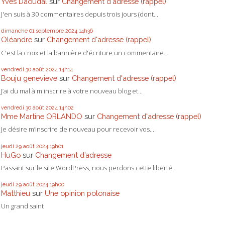
Yves Daoudal
sur
Changement d'adresse (rappel)
J'en suis à 30 commentaires depuis trois jours (dont...
dimanche 01
septembre 2024
14h36
Oléandre
sur
Changement d'adresse (rappel)
C'est la croix et la bannière d'écriture un commentaire...
vendredi 30
août 2024
14h14
Bouju genevieve
sur
Changement d'adresse (rappel)
J’ai du mal à m inscrire à votre nouveau blog et...
vendredi 30
août 2024
14h02
Mme Martine ORLANDO
sur
Changement d'adresse (rappel)
Je désire m’inscrire de nouveau pour recevoir vos...
jeudi 29
août 2024
19h01
HuGo
sur
Changement d’adresse
Passant sur le site WordPress, nous perdons cette liberté...
jeudi 29
août 2024
19h00
Matthieu
sur
Une opinion polonaise
Un grand saint