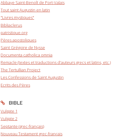
Abbaye Saint-Benoît de Port-Valais
Tout saint Augustin en latin
"Livres mystiques"
Bibliaclerus
patristique.org
Pères apostoliques
Saint Grégoire de Nysse
Documenta catholica omnia
Remacle (textes et traductions d'auteurs grecs et latins, etc.)
The Tertullian Project
Les Confessions de Saint Augustin
Ecrits des Pères
BIBLE
Vulgate 1
Vulgate 2
Septante (grec-français)
Nouveau Testament grec-français