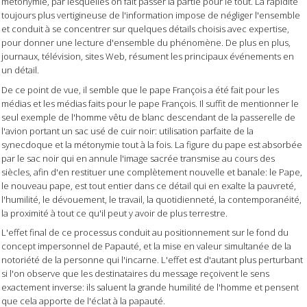
métonymie, par lesquelles on fait passer la partie pour le tout. La rapidité
toujours plus vertigineuse de l'information impose de négliger l'ensemble
et conduit à se concentrer sur quelques détails choisis avec expertise,
pour donner une lecture d'ensemble du phénomène. De plus en plus,
journaux, télévision, sites Web, résument les principaux événements en
un détail.
De ce point de vue, il semble que le pape François a été fait pour les
médias et les médias faits pour le pape François. Il suffit de mentionner le
seul exemple de l'homme vêtu de blanc descendant de la passerelle de
l'avion portant un sac usé de cuir noir: utilisation parfaite de la
synecdoque et la métonymie tout à la fois. La figure du pape est absorbée
par le sac noir qui en annule l'image sacrée transmise au cours des
siècles, afin d'en restituer une complètement nouvelle et banale: le Pape,
le nouveau pape, est tout entier dans ce détail qui en exalte la pauvreté,
l'humilité, le dévouement, le travail, la quotidienneté, la contemporanéité,
la proximité à tout ce qu'il peut y avoir de plus terrestre.
L'effet final de ce processus conduit au positionnement sur le fond du
concept impersonnel de Papauté, et la mise en valeur simultanée de la
notoriété de la personne qui l'incarne. L'effet est d'autant plus perturbant
si l'on observe que les destinataires du message reçoivent le sens
exactement inverse: ils saluent la grande humilité de l'homme et pensent
que cela apporte de l'éclat à la papauté.