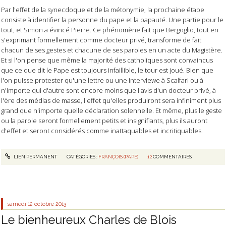
Par l'effet de la synecdoque et de la métonymie, la prochaine étape
consiste à identifier la personne du pape et la papauté. Une partie pour le
tout, et Simon a évincé Pierre. Ce phénomène fait que Bergoglio, tout en
s'exprimant formellement comme docteur privé, transforme de fait
chacun de ses gestes et chacune de ses paroles en un acte du Magistère.
Et si l'on pense que même la majorité des catholiques sont convaincus
que ce que dit le Pape est toujours infaillible, le tour est joué. Bien que
l'on puisse protester qu'une lettre ou une interviewe à Scalfari ou à
n'importe qui d'autre sont encore moins que l'avis d'un docteur privé, à
l'ère des médias de masse, l'effet qu'elles produiront sera infiniment plus
grand que n'importe quelle déclaration solennelle. Et même, plus le geste
ou la parole seront formellement petits et insignifiants, plus ils auront
d'effet et seront considérés comme inattaquables et incritiquables.
LIEN PERMANENT
CATÉGORIES :
FRANÇOIS (PAPE)
12
COMMENTAIRES
samedi 12
octobre 2013
Le bienheureux Charles de Blois