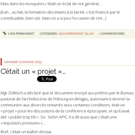
Mais dans les mosquées c’était un éclat de rire général…
(Euh… au fait, la formation des imams à la laïcité, c’est financé par le
contribuable, bien sûr. Mais on a si peu l’occasion de rire…)
LIEN PERMANENT
CATÉGORIES :
GOUVERNEMENT
,
ISLAM
2
COMMENTAIRES
vendredi 11
octobre 2013
C’était un « projet »…
Mgr Zollitsch a déclaré que le document envoyé aux prêtres par le Bureau
pastoral de l’archidiocèse de Fribourg-en-Brisgau, autorisant à donner la
communion aux divorcés remariés sous certaines conditions, était un
« projet » pour les discussions de la conférence épiscopale, et qu’il avait
été « publié trop tôt ». Sic. Selon APIC, il a dit aussi que c’était une
« impulsion provisoire »…
Bref, c’était un ballon d’essai.