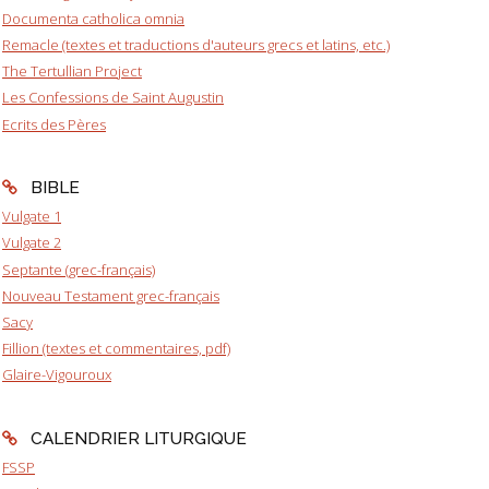
Documenta catholica omnia
Remacle (textes et traductions d'auteurs grecs et latins, etc.)
The Tertullian Project
Les Confessions de Saint Augustin
Ecrits des Pères
BIBLE
Vulgate 1
Vulgate 2
Septante (grec-français)
Nouveau Testament grec-français
Sacy
Fillion (textes et commentaires, pdf)
Glaire-Vigouroux
CALENDRIER LITURGIQUE
FSSP