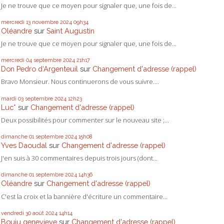
Je ne trouve que ce moyen pour signaler que, une fois de...
mercredi 13
novembre 2024
09h34
Oléandre
sur
Saint Augustin
Je ne trouve que ce moyen pour signaler que, une fois de...
mercredi 04
septembre 2024
21h17
Don Pedro d‘Argenteuil
sur
Changement d'adresse (rappel)
Bravo Monsieur. Nous continuerons de vous suivre....
mardi 03
septembre 2024
12h23
Luc*
sur
Changement d'adresse (rappel)
Deux possibilités pour commenter sur le nouveau site ;...
dimanche 01
septembre 2024
15h08
Yves Daoudal
sur
Changement d'adresse (rappel)
J'en suis à 30 commentaires depuis trois jours (dont...
dimanche 01
septembre 2024
14h36
Oléandre
sur
Changement d'adresse (rappel)
C'est la croix et la bannière d'écriture un commentaire...
vendredi 30
août 2024
14h14
Bouju genevieve
sur
Changement d'adresse (rappel)