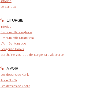
Introibo
Le Barroux
LITURGIE
Introibo
Divinum officium (horæ)
Divinum officium (missa)
L'Année liturgique
Gregorian Books
Ma chaîne YouTube de liturgie italo-albanaise
A VOIR
Les dessins de Konk
Anne Floc'h
Les dessins de Chard