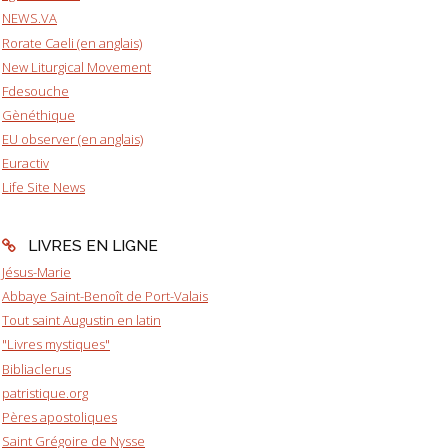
NEWS.VA
Rorate Caeli (en anglais)
New Liturgical Movement
Fdesouche
Gènéthique
EU observer (en anglais)
Euractiv
Life Site News
LIVRES EN LIGNE
Jésus-Marie
Abbaye Saint-Benoît de Port-Valais
Tout saint Augustin en latin
"Livres mystiques"
Bibliaclerus
patristique.org
Pères apostoliques
Saint Grégoire de Nysse