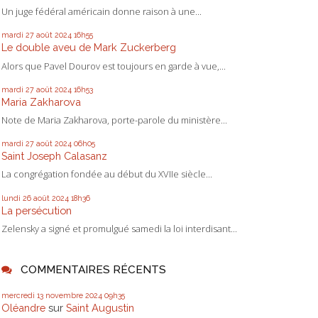
Un juge fédéral américain donne raison à une...
mardi 27
août 2024
16h55
Le double aveu de Mark Zuckerberg
Alors que Pavel Dourov est toujours en garde à vue,...
mardi 27
août 2024
16h53
Maria Zakharova
Note de Maria Zakharova, porte-parole du ministère...
mardi 27
août 2024
06h05
Saint Joseph Calasanz
La congrégation fondée au début du XVIIe siècle...
lundi 26
août 2024
18h36
La persécution
Zelensky a signé et promulgué samedi la loi interdisant...
COMMENTAIRES RÉCENTS
mercredi 13
novembre 2024
09h35
Oléandre
sur
Saint Augustin