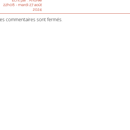
Écrit par :
Andrée
22h08
-
mardi 27
août
2024
es commentaires sont fermés.