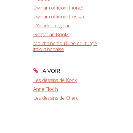
Divinum officium (horæ)
Divinum officium (missa)
L'Année liturgique
Gregorian Books
Ma chaîne YouTube de liturgie
italo-albanaise
A VOIR
Les dessins de Konk
Anne Floc'h
Les dessins de Chard