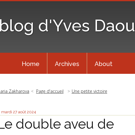
 blog d'Yves Daou
Home
Archives
About
aria Zakharova
Page d'accueil
Une petite victoire
mardi 27
août 2024
Le double aveu de