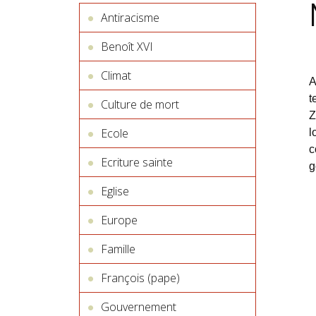
Antiracisme
Benoît XVI
Climat
A
t
Culture de mort
Z
Ecole
l
c
Ecriture sainte
g
Eglise
Europe
Famille
François (pape)
Gouvernement