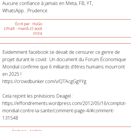
Aucune confiance à jamais en Meta, FB, YT,
WhatsApp....Prudence.
Écrit par :
HuGo
17h48
-
mardi 27
août
2024
Evidemment facebook se devait de censurer ce genre de
projet durant le covid : Un document du Forum Économique
Mondial confirme que 6 milliards d'êtres humains mourront
en 2025 !
https://crowdbunker.com/v/QTAcgGgYYg
Cela rejoint les prévisions Deagel :
https://effondrements.wordpress.com/2012/05/16/complot-
mondial-contre-la-sante/comment-page-4/#comment-
131548