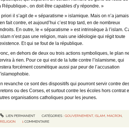
a République-, on doit être capables d'y répondre. »
 priori il s’agit de « séparatisme » islamique. Mais on n’a jamais
ien fait contre, et aujourd’hui c’est trop tard, en de nombreux
ndroits. En outre, le « séparatisme » est intrinsèque à l’islam. C
’islam n’est pas une religion, mais une idéologie qui régit toute
’existence. Et qui se fout de la république.
onc, en dehors de deux ou trois actions symboliques, le plan n
ervira à rien. Pour ce qui est de la lutte contre l’islamisme, qui
estera forcément cosmétique aussi par peur de l’accusation
’islamophobie.
n revanche ce sont des dispositifs qui pourront servir contre de
retons ou des Corses, et surtout contre les écoles hors contrat e
utres organisations catholiques pour les jeunes.
LIEN PERMANENT
CATÉGORIES :
GOUVERNEMENT
,
ISLAM
,
MACRON
,
RELIGION
1
COMMENTAIRE