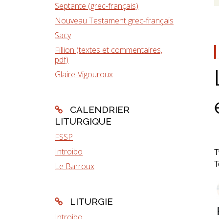
Septante (grec-français)
Nouveau Testament grec-français
Sacy
Fillion (textes et commentaires,
pdf)
Glaire-Vigouroux
CALENDRIER
LITURGIQUE
FSSP
Introibo
T
T
Le Barroux
LITURGIE
Introibo