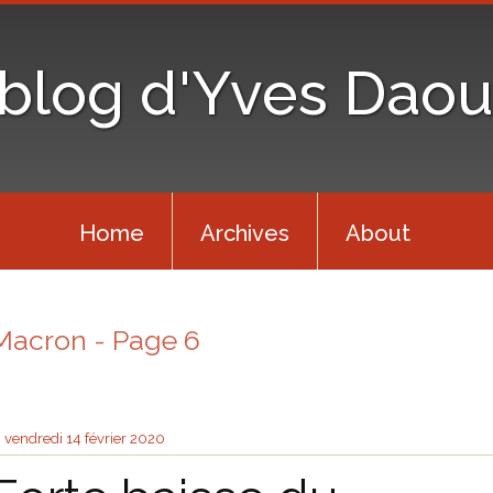
 blog d'Yves Daou
Home
Archives
About
Macron - Page 6
vendredi 14
février 2020