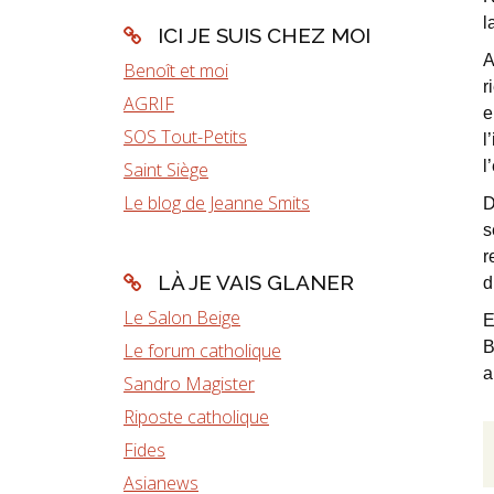
l
ICI JE SUIS CHEZ MOI
A
Benoît et moi
r
AGRIF
e
SOS Tout-Petits
l
l
Saint Siège
Le blog de Jeanne Smits
D
s
r
LÀ JE VAIS GLANER
d
Le Salon Beige
E
B
Le forum catholique
a
Sandro Magister
Riposte catholique
Fides
Asianews