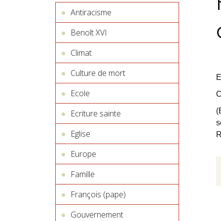
Antiracisme
Benoît XVI
Climat
Culture de mort
E
Ecole
C
(
Ecriture sainte
s
Eglise
R
Europe
Famille
François (pape)
Gouvernement