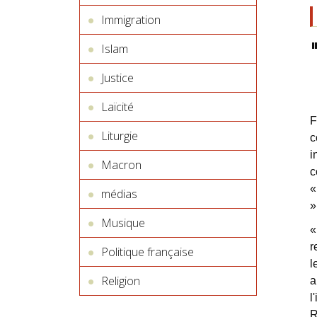
Immigration
Islam
Justice
Laïcité
F
Liturgie
c
i
Macron
c
médias
»
Musique
«
r
Politique française
l
Religion
a
l
R