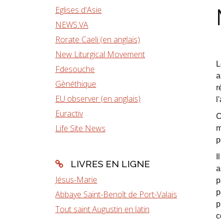
Eglises d'Asie
NEWS.VA
Rorate Caeli (en anglais)
New Liturgical Movement
L
Fdesouche
a
Gènéthique
r
EU observer (en anglais)
l
Euractiv
C
Life Site News
m
p
I
LIVRES EN LIGNE
a
Jésus-Marie
p
p
Abbaye Saint-Benoît de Port-Valais
p
Tout saint Augustin en latin
c