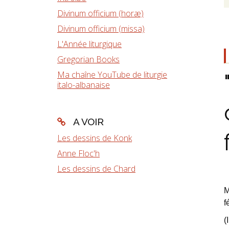
Divinum officium (horæ)
Divinum officium (missa)
L'Année liturgique
Gregorian Books
Ma chaîne YouTube de liturgie
italo-albanaise
A VOIR
Les dessins de Konk
Anne Floc'h
Les dessins de Chard
M
f
(