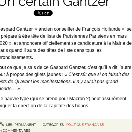
Un certain Gantzer
aspard Gantzer, « ancien conseiller de François Hollande », se
 prépare à être tête de liste de Parisiennes Parisiens en mars
020 », et annoncera officiellement sa candidature à la Mairie de
aris quand il aura des têtes de liste dans tous les
rrondissements.
out ce que je sais de ce Gaspard Gantzer, c’est qu’il a dit l’autre
our à propos des gilets jaunes : «
C’est sûr que si on faisait des
ests de QI avant les manifestations, il n’y aurait pas grand
onde… »
e pauvre type (qui se prend pour Macron ?) peut assurément
riguer la direction de la capitale des bobos.
LIEN PERMANENT
CATÉGORIES :
POLITIQUE FRANÇAISE
3
COMMENTAIRES