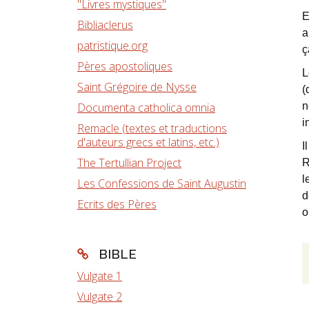
"Livres mystiques"
E
Bibliaclerus
a
patristique.org
ç
Pères apostoliques
L
Saint Grégoire de Nysse
(
Documenta catholica omnia
n
i
Remacle (textes et traductions
d'auteurs grecs et latins, etc.)
I
The Tertullian Project
R
l
Les Confessions de Saint Augustin
d
Ecrits des Pères
o
BIBLE
Vulgate 1
Vulgate 2