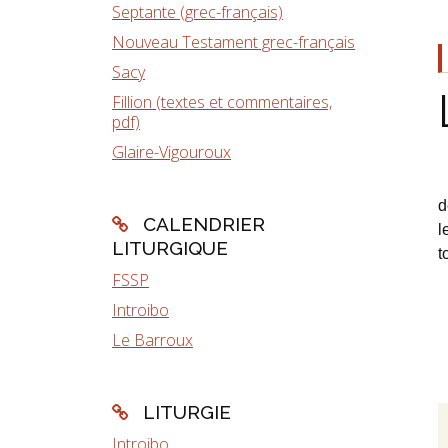
Septante (grec-français)
Nouveau Testament grec-français
Sacy
Fillion (textes et commentaires,
pdf)
Glaire-Vigouroux
d
CALENDRIER
l
LITURGIQUE
t
FSSP
Introibo
Le Barroux
LITURGIE
Introibo