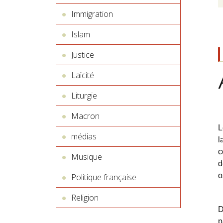
Immigration
Islam
Justice
Laïcité
Liturgie
Macron
L
médias
l
c
Musique
d
o
Politique française
Religion
D
p