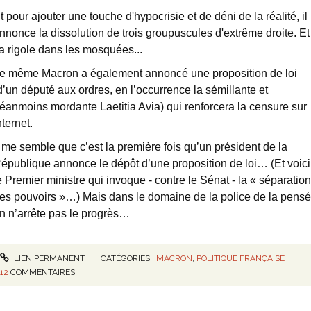
t pour ajouter une touche d'hypocrisie et de déni de la réalité, il
nnonce la dissolution de trois groupuscules d'extrême droite. Et
a rigole dans les mosquées...
e même Macron a également annoncé une proposition de loi
d’un député aux ordres, en l’occurrence la sémillante et
éanmoins mordante Laetitia Avia) qui renforcera la censure sur
nternet.
l me semble que c’est la première fois qu’un président de la
épublique annonce le dépôt d’une proposition de loi… (Et voici
e Premier ministre qui invoque - contre le Sénat - la « séparation
es pouvoirs »…) Mais dans le domaine de la police de la pens
n n’arrête pas le progrès…
LIEN PERMANENT
CATÉGORIES :
MACRON
,
POLITIQUE FRANÇAISE
12
COMMENTAIRES