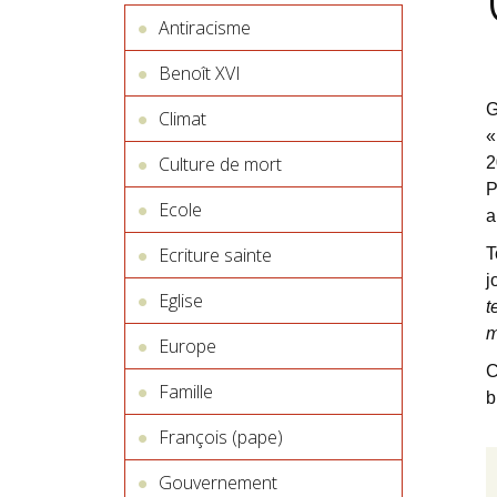
Antiracisme
Benoît XVI
G
Climat
«
Culture de mort
2
P
Ecole
a
Ecriture sainte
T
j
Eglise
t
m
Europe
C
Famille
b
François (pape)
Gouvernement