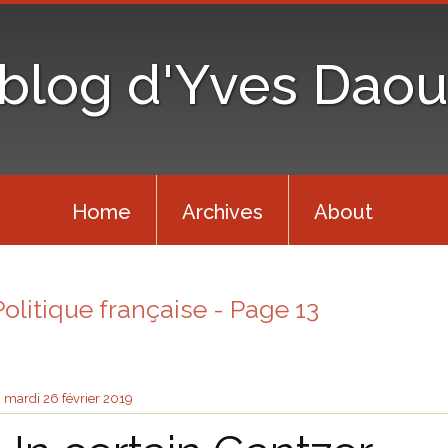
 blog d'Yves Daou
Home
Archives
About
Politique française - Page 13
mardi 26
février 2019