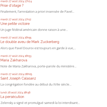
mardi 27
août 2024
17h24
Prise d'otage ?
Finalement, l'arrestation a priori insensée de Pavel...
mardi 27
août 2024
17h12
Une petite victoire
Un juge fédéral américain donne raison à une...
mardi 27
août 2024
16h55
Le double aveu de Mark Zuckerberg
Alors que Pavel Dourov est toujours en garde à vue,...
mardi 27
août 2024
16h53
Maria Zakharova
Note de Maria Zakharova, porte-parole du ministère...
mardi 27
août 2024
06h05
Saint Joseph Calasanz
La congrégation fondée au début du XVIIe siècle...
lundi 26
août 2024
18h36
La persécution
Zelensky a signé et promulgué samedi la loi interdisant...