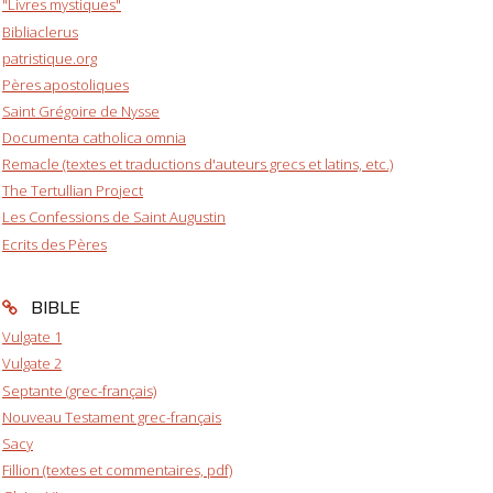
"Livres mystiques"
Bibliaclerus
patristique.org
Pères apostoliques
Saint Grégoire de Nysse
Documenta catholica omnia
Remacle (textes et traductions d'auteurs grecs et latins, etc.)
The Tertullian Project
Les Confessions de Saint Augustin
Ecrits des Pères
BIBLE
Vulgate 1
Vulgate 2
Septante (grec-français)
Nouveau Testament grec-français
Sacy
Fillion (textes et commentaires, pdf)