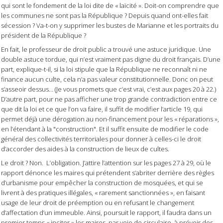
qui sont le fondement de la loi dite de « laïcité ». Doit-on comprendre que
les communes ne sont pas la République ? Depuis quand ont-elles fait
sécession ? Va-t-on y supprimer les bustes de Marianne et les portraits du
président de la République ?
En fait, le professeur de droit public a trouvé une astuce juridique. Une
double astuce tordue, qui n’est vraiment pas digne du droit français. D’une
part, explique-t-il, si la loi stipule que la République ne reconnaît ni ne
finance aucun culte, cela n’a pas valeur constitutionnelle. Donc on peut
s’asseoir dessus… (Je vous promets que c’est vrai, c’est aux pages 20 à 22.)
D’autre part, pour ne pas afficher une trop grande contradiction entre ce
que dit la loi et ce que l’on va faire, il suffit de modifier l’article 19, qui
permet déjà une dérogation au non-financement pour les « réparations »,
en l’étendant à la "construction". Et il suffit ensuite de modifier le code
général des collectivités territoriales pour donner à celles-ci le droit
d’accorder des aides à la construction de lieux de cultes.
Le droit ? Non.
L’obligation. J’attire l’attention sur les pages 27 à 29, où le
rapport dénonce les maires qui prétendent s’abriter derrière des règles
d’urbanisme pour empêcher la construction de mosquées, et qui se
livrent à des pratiques illégales, « rarement sanctionnées », en faisant
usage de leur droit de préemption ou en refusant le changement
d’affectation d’un immeuble. Ainsi, poursuit le rapport, il faudra dans un
premier temps « inciter » les maires, par voie de circulaire, à prévoir des