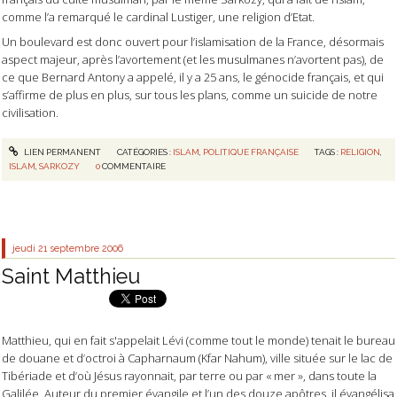
comme l’a remarqué le cardinal Lustiger, une religion d’Etat.
Un boulevard est donc ouvert pour l’islamisation de la France, désormais
aspect majeur, après l’avortement (et les musulmanes n’avortent pas), de
ce que Bernard Antony a appelé, il y a 25 ans, le génocide français, et qui
s’affirme de plus en plus, sur tous les plans, comme un suicide de notre
civilisation.
LIEN PERMANENT
CATÉGORIES :
ISLAM
,
POLITIQUE FRANÇAISE
TAGS :
RELIGION
,
ISLAM
,
SARKOZY
0
COMMENTAIRE
jeudi 21
septembre 2006
Saint Matthieu
Matthieu, qui en fait s'appelait Lévi (comme tout le monde) tenait le bureau
de douane et d’octroi à Capharnaum (Kfar Nahum), ville située sur le lac de
Tibériade et d’où Jésus rayonnait, par terre ou par « mer », dans toute la
Galilée. Auteur du premier évangile et l’un des douze apôtres, il évangélisa