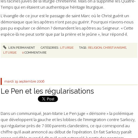
les racines juives de la liturgie chrétienne. Mais on a supprimé les Quatre-
Temps qui en étaient un authentique héritage liturgique.
L’évangile de ce jour est le passage de saint Marc où le Christ guérit un
démoniaque que les apôtres n’ont pas pu guérir. Pourquoi n’avons-nous
pas pu expulser ce démon ? demandent les apôtres au Seigneur. « Cette
espèce-là ne peut sortir que par la prière et le jeûne », leur répond-il.
LIEN PERMANENT
CATÉGORIES :
LITURGIE
TAGS :
RELIGION
,
CHRISTIANISME
,
LITURGIE
0
COMMENTAIRE
mardi 19
septembre 2006
Le Pen et les régularisations
Dans un communiqué, Jean-Marie Le Pen juge « dérisoire » la polémique
que développent la gauche et les lobbies de l’immigration contre Sarkozy,
qui régularise près de 7 000 parents clandestins, ce qui correspond au
chiffre qu’il avait annoncé au début de l’opération. En fait Sarkozy paraît
assez crédible quand il dit qu’il avait extrapolé à partir des premiers