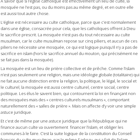
A savoir que si l’église catholique est effectivement un lieu de culte, la
mosquée ne l’est pas, ou du moins pas au même degré, et en outre elle
est aussi tout autre chose.
L’église est nécessaire au culte catholique, parce que c’est normalement
dans une église, consacrée pour cela, que les catholiques offrent à Dieu
le sacrifice prescrit. La mosquée n’est pas du tout nécessaire au culte
musulman, car le culte musulman repose sur cinq piliers, et aucun de ces
piliers ne nécessite une mosquée, ce qui est logique puisqu’il n’y a pas de
sacrifice en islam (hors le sacrifice annuel du mouton, qui précisément ne
se fait pas dans la mosquée).
La mosquée est un lieu de prière collective et de prêche. Comme l’islam
n’est pas seulement une religion, mais une idéologie globale (totalitaire) qui
ne fait aucune distinction entre la religion, la politique, le légal, le social et
le culturel, la mosquée est aussi centre culturel, centre social, centre
politique. Les élus le savent bien, qui contournent la loi en finançant non
des mosquées mais des « centres culturels musulmans », comportant
naturellement des « salles de prière ». Mais on affecte d’y voir une simple
astuce juridique.
Et c’est de même par une astuce juridique que la République qui ne
finance aucun culte va ouvertement
financer l’islam, et obliger les
communes à le faire. C’est la suite logique de la constitution du Conseil
français du culte musulman, par le même Sarkozy, qui a fait de l’islam,