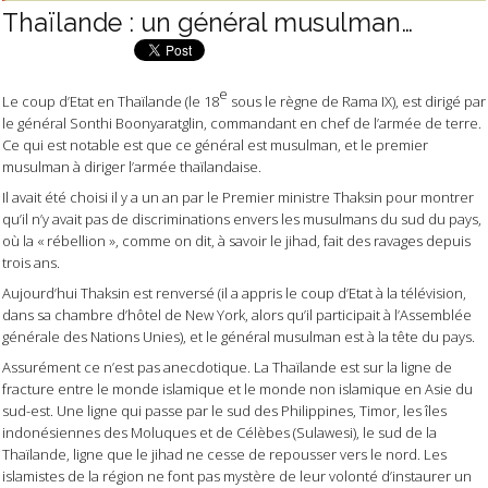
Thaïlande : un général musulman…
e
Le coup d’Etat en Thaïlande (le 18
sous le règne de Rama IX), est dirigé par
le général Sonthi Boonyaratglin, commandant en chef de l’armée de terre.
Ce qui est notable est que ce général est musulman, et le premier
musulman à diriger l’armée thaïlandaise.
Il avait été choisi il y a un an par le Premier ministre Thaksin pour montrer
qu’il n’y avait pas de discriminations envers les musulmans du sud du pays,
où la « rébellion », comme on dit, à savoir le jihad, fait des ravages depuis
trois ans.
Aujourd’hui Thaksin est renversé (il a appris le coup d’Etat à la télévision,
dans sa chambre d’hôtel de New York, alors qu’il participait à l’Assemblée
générale des Nations Unies), et le général musulman est à la tête du pays.
Assurément ce n’est pas anecdotique. La Thaïlande est sur la ligne de
fracture entre le monde islamique et le monde non islamique en Asie du
sud-est. Une ligne qui passe par le sud des Philippines, Timor, les îles
indonésiennes des Moluques et de Célèbes (Sulawesi), le sud de la
Thaïlande, ligne que le jihad ne cesse de repousser vers le nord. Les
islamistes de la région ne font pas mystère de leur volonté d’instaurer un