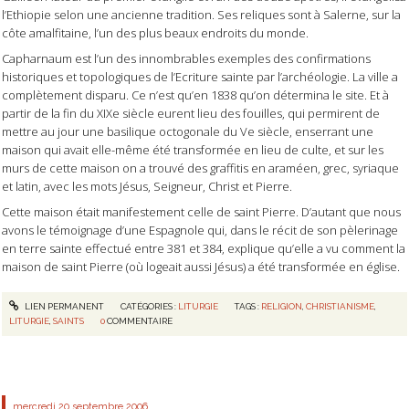
l’Ethiopie selon une ancienne tradition. Ses reliques sont à Salerne, sur la
côte amalfitaine, l’un des plus beaux endroits du monde.
Capharnaum est l’un des innombrables exemples des confirmations
historiques et topologiques de l’Ecriture sainte par l’archéologie. La ville a
complètement disparu. Ce n’est qu’en 1838 qu’on détermina le site. Et à
partir de la fin du XIXe siècle eurent lieu des fouilles, qui permirent de
mettre au jour une basilique octogonale du Ve siècle, enserrant une
maison qui avait elle-même été transformée en lieu de culte, et sur les
murs de cette maison on a trouvé des graffitis en araméen, grec, syriaque
et latin, avec les mots Jésus, Seigneur, Christ et Pierre.
Cette maison était manifestement celle de saint Pierre. D’autant que nous
avons le témoignage d’une Espagnole qui, dans le récit de son pèlerinage
en terre sainte effectué entre 381 et 384, explique qu’elle a vu comment la
maison de saint Pierre (où logeait aussi Jésus) a été transformée en église.
LIEN PERMANENT
CATÉGORIES :
LITURGIE
TAGS :
RELIGION
,
CHRISTIANISME
,
LITURGIE
,
SAINTS
0
COMMENTAIRE
mercredi 20
septembre 2006