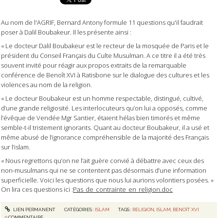
Au nom de l'AGRIF, Bernard Antony formule 11 questions qu'il faudrait
poser à Dalil Boubakeur. Il les présente ainsi :
« Le docteur Dalil Boubakeur est le recteur de la mosquée de Paris et le
président du Conseil Français du Culte Musulman. A ce titre il a été très
souvent invité pour réagir aux propos extraits de la remarquable
conférence de Benoît XVI à Ratisbone sur le dialogue des cultures et les
violences au nom de la religion.
« Le docteur Boubakeur est un homme respectable, distingué, cultivé,
d’une grande religiosité. Les interlocuteurs qu’on lui a opposés, comme
l’évêque de Vendée Mgr Santier, étaient hélas bien timorés et même
semble-t-il tristement ignorants. Quant au docteur Boubakeur, il a usé et
même abusé de l’ignorance compréhensible de la majorité des Français
sur l’islam.
« Nous regrettons qu’on ne l’ait guère convié à débattre avec ceux des
non-musulmans qui ne se contentent pas désormais d’une information
superficielle. Voici les questions que nous lui aurions volontiers posées. »
On lira ces questions ici :
Pas_de_contrainte_en_religion.doc
LIEN PERMANENT
CATÉGORIES :
ISLAM
TAGS :
RELIGION
,
ISLAM
,
BENOÎT XVI
0
COMMENTAIRE