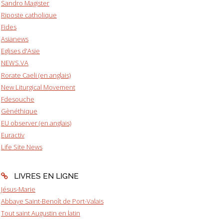
Sandro Magister
Riposte catholique
Fides
Asianews
Eglises d'Asie
NEWS.VA
Rorate Caeli (en anglais)
New Liturgical Movement
Fdesouche
Gènéthique
EU observer (en anglais)
Euractiv
Life Site News
LIVRES EN LIGNE
Jésus-Marie
Abbaye Saint-Benoît de Port-Valais
Tout saint Augustin en latin