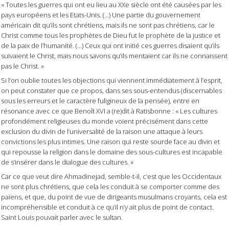
« Toutes les guerres qui ont eu lieu au XXe siècle ont été causées par les
pays européens et les Etats-Unis. (…) Une partie du gouvernement
américain dit qu’ils sont chrétiens, mais ils ne sont pas chrétiens, car le
Christ comme tous les prophètes de Dieu fut le prophète de la justice et
de la paix de l’humanité. (…) Ceux qui ont initié ces guerres disaient qu’ils
suivaient le Christ, mais nous savons qu’ils mentaient car ils ne connaissent
pas le Christ. »
Si l’on oublie toutes les objections qui viennent immédiatement à l’esprit,
on peut constater que ce propos, dans ses sous-entendus (discernables
sous les erreurs et le caractère fuligineux de la pensée), entre en
résonance avec ce que Benoît XVI a (re)dit à Ratisbonne : « Les cultures
profondément religieuses du monde voient précisément dans cette
exclusion du divin de l’universalité de la raison une attaque à leurs
convictions les plus intimes. Une raison qui reste sourde face au divin et
qui repousse la religion dans le domaine des sous-cultures est incapable
de s’insérer dans le dialogue des cultures. »
Car ce que veut dire Ahmadinejad, semble-t-il, c’est que les Occidentaux
ne sont plus chrétiens, que cela les conduit à se comporter comme des
païens, et que, du point de vue de dirigeants musulmans croyants, cela est
incompréhensible et conduit à ce qu’il n’y ait plus de point de contact.
Saint Louis pouvait parler avec le sultan.