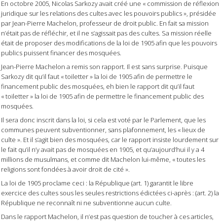
En octobre 2005, Nicolas Sarkozy avait créé une
« commission de réflexion
juridique sur les relations des cultes avec les pouvoirs publics »,
présidée
par Jean-Pierre Machelon, professeur de droit public. En fait sa mission
n’était pas de réfléchir, et il ne s’agissait pas des cultes. Sa mission réelle
était de proposer des modifications de la loi de 1905 afin que les pouvoirs
publics puissent financer des mosquées.
Jean-Pierre Machelon a remis son rapport. Il est sans surprise. Puisque
Sarkozy dit qu’il faut « toiletter » la loi de 1905 afin de permettre le
financement public des mosquées, eh bien le rapport dit qu’il faut
« toiletter » la loi de 1905 afin de permettre le financement public des
mosquées.
Il sera donc inscrit dans la loi, si cela est voté par le Parlement, que les
communes peuvent subventionner, sans plafonnement, les « lieux de
culte ». Et il s’agit bien des mosquées, car le rapport insiste lourdement sur
le fait qu’il n’y avait pas de mosquées en 1905, et qu’aujourd’hui il y a 4
millions de musulmans, et comme dit Machelon lui-même, « toutes les
religions sont fondées à avoir droit de cité ».
La loi de 1905 proclame ceci : la République (art. 1) garantit le libre
exercice des cultes sous les seules restrictions édictées ci-après : (art. 2) la
République ne reconnaît ni ne subventionne aucun culte.
Dans le rapport Machelon, il n’est pas question de toucher à ces articles,