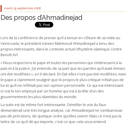
mardi 19
septembre 2006
Des propos d’Ahmadinejad
Lors de la conférence de presse qu’il a tenue en clôture de sa visite au
Venezuela, le président iranien Mahmoud Ahmadinejad a tenu des
propos intéressants, dans le contexte actuel d’hystérie islamique contre
Benoît XVI.
« Nous respectons le pape et toutes les personnes qui s’intéressent à la
paix et à la justice. J’ai entendu de sa part que les paroles qu’il avait émises
ont été modifiées », a-t-il déclaré. En fait elles n’ont pas été modifiées, mais
le pape a clairement souligné que le propos le plus critiqué n’était pas de
lui et qu’il ne reflétait pas son opinion personnelle. Ce qui est intéressant
ici est le ton employé par un homme qui est à la tête d’un des
gouvernements les plus islamistes du monde.
La suite est de même fort intéressante. Démêler le vrai du faux
demanderait une très longue analyse, car Ahmadinejad ne s’embarrasse
pas de précisions, de quelque ordre qu’elles soient. Mais ce n’est pas la
lettre de ce qu’il dit qui importe, c’est ce que cela sous-entend.