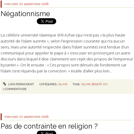
mercredi 20
septembre 2006
Négationnisme
La célèbre université islamique d’Al-Azhar (qui n’est pas « la plus haute
autorité de l’islam sunnite », selon l’expression courante qui n’a aucun
sens, mais une autorité respectée dans l’islam sunnite) s’est fendue d’un
communiqué pour appeler le pape à « s’excuser en prononçant un autre
discours dans lequel il dise clairement son rejet des propos de l’empereur
byzantin ». On lit ensuite : « Ces propos sont dénués de fondement car
l’islam s’est répandu par la conviction. » Inutile d’aller plus loin…
LIEN PERMANENT
CATÉGORIES :
ISLAM
TAGS :
ISLAM
,
BENOÎT XVI
0
COMMENTAIRE
mercredi 20
septembre 2006
Pas de contrainte en religion ?