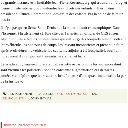
de grande instance est l'ineffable Jean-Pierre Rosenczveig, qui a ouvert un blog, et
même un site internet, pour défendre les « droits des enfants ». Il est même
président du Bureau international des droits des enfants. Pas la peine de faire un
dessin…
Il n’y a pas qu’en Seine-Saint-Denis que la situation soit catastrophique. Dans
l’Essonne, à la tristement célèbre cité des Tarterêts, un officier de CRS et son
adjoint ont été attaqués par des jeunes qui ont surgi des bosquets, les ont sortis de
leur véhicule, les ont roués de coups, les laissant inconscients et prenant la fuite
après avoir détruit le véhicule. Le capitaine adjoint a été hospitalisé, souffrant
notamment d'un important traumatisme crânien et facial.
Le syndicat Synergie-officiers rappelle à cette occasion que les violences dont
sont victimes les policiers « sont en constante augmentation ces dernières
années » et déplore que leurs auteurs bénéficient « d'une quasi-impunité de la part
de la justice ».
LIEN PERMANENT
CATÉGORIES :
POLITIQUE FRANÇAISE
TAGS :
DÉLINQUANCE
0
COMMENTAIRE
mercredi 20
septembre 2006