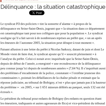
Délinquance : la situation catastrophique
Le syndicat FO des policiers « tire la sonnette d’alarme » à propos de la
délinquance en Seine-Saint-Denis, jugeant que « la situation dans ce département
est catastrophique tant pour nos collègues que pour la population ». Le syndicat
souligne qu’il a fait savoir à de nombreuses reprises au préfet que, « un an après
les émeutes de l’automne 2005, la situation peut déraper à tout moment ».
Faisant allusion à une lettre du préfet à Nicolas Sarkozy, datant de juin et dont Le
Monde vient de faire état, le syndicat ajoute qu’il « souscrit pleinement » à
l’analyse du préfet. Celui-ci notait avec inquiétude que la Seine-Saint-Denis,
depuis de début de l’année, a enregistré « une recrudescence de la délinquance
peu connue jusqu’ici depuis de nombreuses années » (7,64 %). Il s’inquiétait aussi
des problèmes d’encadrement de la police, constatant « l’extrême jeunesse des
commissaires », pointait les défaillances de la chaîne pénale et estimait que la
réponse judiciaire, au tribunal de Bobigny, n’est « plus que jamais pas à la hauteur
du problème » : en 2005, « sur 1 651 mineurs déférés au parquet, seuls 132 ont été
écroués ».
Le président du tribunal pour enfants de Bobigny (les enfants en question étant
les émeutiers, trafiquants et autres agresseurs de flics) et vice-président du tribunal