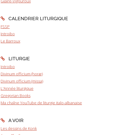
Glaire-Vigouroux
CALENDRIER LITURGIQUE
FSSP
Introibo
Le Barroux
LITURGIE
Introibo
Divinum officium (horæ)
Divinum officium (missa)
L'Année liturgique
Gregorian Books
Ma chaîne YouTube de liturgie italo-albanaise
A VOIR
Les dessins de Konk