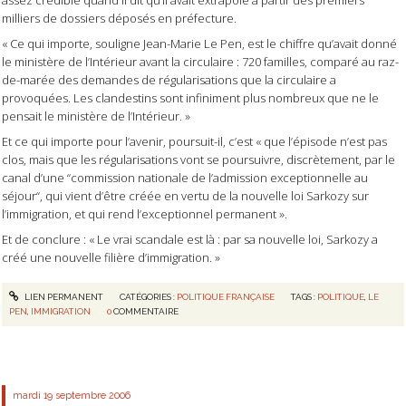
milliers de dossiers déposés en préfecture.
« Ce qui importe, souligne Jean-Marie Le Pen, est le chiffre qu’avait donné
le ministère de l’Intérieur avant la circulaire : 720 familles, comparé au raz-
de-marée des demandes de régularisations que la circulaire a
provoquées. Les clandestins sont infiniment plus nombreux que ne le
pensait le ministère de l’Intérieur. »
Et ce qui importe pour l’avenir, poursuit-il, c’est « que l’épisode n’est pas
clos, mais que les régularisations vont se poursuivre, discrètement, par le
canal d’une “commission nationale de l’admission exceptionnelle au
séjour“, qui vient d’être créée en vertu de la nouvelle loi Sarkozy sur
l’immigration, et qui rend l’exceptionnel permanent ».
Et de conclure : « Le vrai scandale est là : par sa nouvelle loi, Sarkozy a
créé une nouvelle filière d’immigration. »
LIEN PERMANENT
CATÉGORIES :
POLITIQUE FRANÇAISE
TAGS :
POLITIQUE
,
LE
PEN
,
IMMIGRATION
0
COMMENTAIRE
mardi 19
septembre 2006