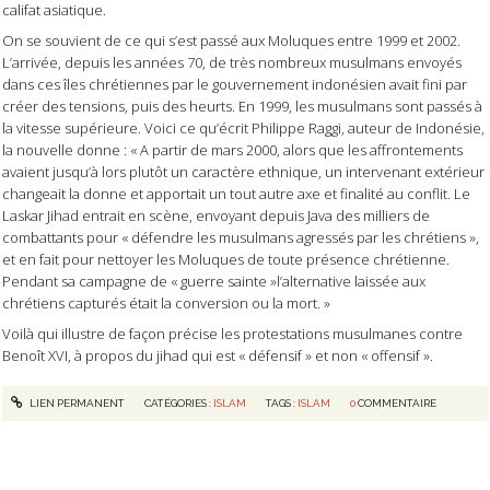
califat asiatique.
On se souvient de ce qui s’est passé aux Moluques entre 1999 et 2002.
L’arrivée, depuis les années 70, de très nombreux musulmans envoyés
dans ces îles chrétiennes par le gouvernement indonésien avait fini par
créer des tensions, puis des heurts. En 1999, les musulmans sont passés à
la vitesse supérieure. Voici ce qu’écrit Philippe Raggi,
auteur de
Indonésie,
la nouvelle donne
: « A partir de mars 2000, alors que les affrontements
avaient jusqu’à lors plutôt un caractère ethnique, un intervenant extérieur
changeait la donne et apportait un tout autre axe et finalité au conflit. Le
Laskar Jihad entrait en scène, envoyant depuis Java des milliers de
combattants pour « défendre les musulmans agressés par les chrétiens »,
et en fait pour nettoyer les Moluques de toute présence chrétienne.
Pendant sa campagne de « guerre sainte »l’alternative laissée aux
chrétiens capturés était la conversion ou la mort. »
Voilà qui illustre de façon précise les protestations musulmanes contre
Benoît XVI, à propos du jihad qui est « défensif » et non « offensif ».
LIEN PERMANENT
CATÉGORIES :
ISLAM
TAGS :
ISLAM
0
COMMENTAIRE