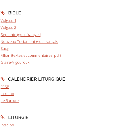
BIBLE
Vulgate 1
Vulgate 2
Septante (grec-français)
Nouveau Testament grec-français
Sacy
Fillion (textes et commentaires, pdf)
Glaire-Vigouroux
CALENDRIER LITURGIQUE
FSSP
Introibo
Le Barroux
LITURGIE
Introibo