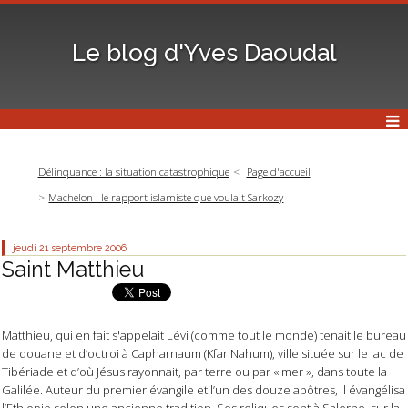
Le blog d'Yves Daoudal
Délinquance : la situation catastrophique
Page d'accueil
Machelon : le rapport islamiste que voulait Sarkozy
jeudi 21
septembre 2006
Saint Matthieu
Matthieu, qui en fait s'appelait Lévi (comme tout le monde) tenait le bureau
de douane et d’octroi à Capharnaum (Kfar Nahum), ville située sur le lac de
Tibériade et d’où Jésus rayonnait, par terre ou par « mer », dans toute la
Galilée. Auteur du premier évangile et l’un des douze apôtres, il évangélisa
l’Ethiopie selon une ancienne tradition. Ses reliques sont à Salerne, sur la