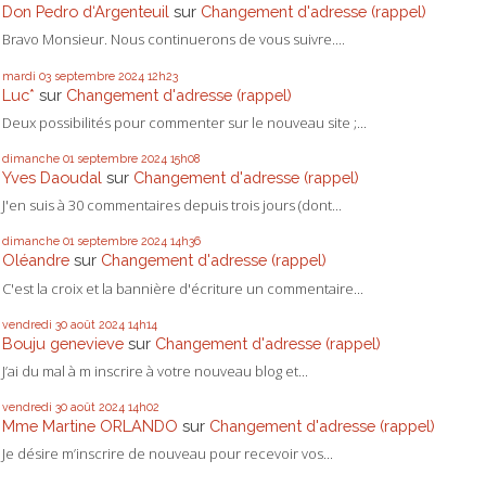
Don Pedro d‘Argenteuil
sur
Changement d'adresse (rappel)
Bravo Monsieur. Nous continuerons de vous suivre....
mardi 03
septembre 2024
12h23
Luc*
sur
Changement d'adresse (rappel)
Deux possibilités pour commenter sur le nouveau site ;...
dimanche 01
septembre 2024
15h08
Yves Daoudal
sur
Changement d'adresse (rappel)
J'en suis à 30 commentaires depuis trois jours (dont...
dimanche 01
septembre 2024
14h36
Oléandre
sur
Changement d'adresse (rappel)
C'est la croix et la bannière d'écriture un commentaire...
vendredi 30
août 2024
14h14
Bouju genevieve
sur
Changement d'adresse (rappel)
J’ai du mal à m inscrire à votre nouveau blog et...
vendredi 30
août 2024
14h02
Mme Martine ORLANDO
sur
Changement d'adresse (rappel)
Je désire m’inscrire de nouveau pour recevoir vos...