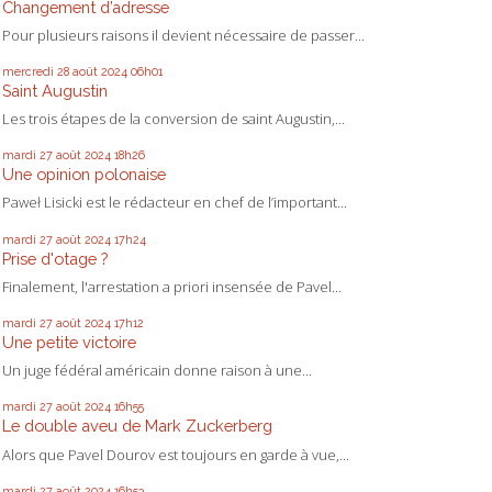
Changement d’adresse
Pour plusieurs raisons il devient nécessaire de passer...
mercredi 28
août 2024
06h01
Saint Augustin
Les trois étapes de la conversion de saint Augustin,...
mardi 27
août 2024
18h26
Une opinion polonaise
Paweł Lisicki est le rédacteur en chef de l’important...
mardi 27
août 2024
17h24
Prise d'otage ?
Finalement, l'arrestation a priori insensée de Pavel...
mardi 27
août 2024
17h12
Une petite victoire
Un juge fédéral américain donne raison à une...
mardi 27
août 2024
16h55
Le double aveu de Mark Zuckerberg
Alors que Pavel Dourov est toujours en garde à vue,...
mardi 27
août 2024
16h53