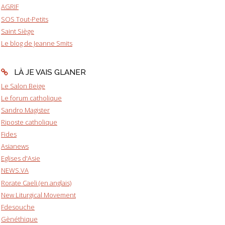
AGRIF
SOS Tout-Petits
Saint Siège
Le blog de Jeanne Smits
LÀ JE VAIS GLANER
Le Salon Beige
Le forum catholique
Sandro Magister
Riposte catholique
Fides
Asianews
Eglises d'Asie
NEWS.VA
Rorate Caeli (en anglais)
New Liturgical Movement
Fdesouche
Gènéthique