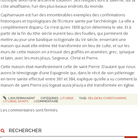
côte amalfitaine, l’un des plus beaux endroits du monde.
Capharnaum est l’un des innombrables exemples des confirmations
historiques et topologiques de l’Ecriture sainte par l’archéologie. La ville a
complètement disparu. Ce n’est qu’en 1838 qu’on détermina le site. Et à
partir de la fin du XIXe siècle eurent lieu des fouilles, qui permirent de
mettre au jour une basilique octogonale du Ve siècle, enserrant une
maison qui avait elle-même été transformée en lieu de culte, et sur les
murs de cette maison on a trouvé des graffitis en araméen, grec, syriaque
et latin, avec les mots Jésus, Seigneur, Christ et Pierre.
Cette maison était manifestement celle de saint Pierre. D’autant que nous
avons le témoignage d’une Espagnole qui, dans le récit de son pèlerinage
en terre sainte effectué entre 381 et 384, explique qu’elle a vu comment la
maison de saint Pierre (où logeait aussi Jésus) a été transformée en église.
LIEN PERMANENT
CATÉGORIES :
LITURGIE
TAGS :
RELIGION
,
CHRISTIANISME
,
LITURGIE
,
SAINTS
0
COMMENTAIRE
Les commentaires sont fermés.
RECHERCHER