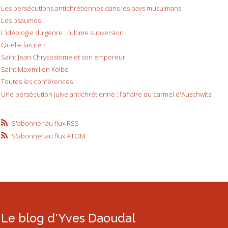
Les persécutions antichrétiennes dans les pays musulmans
Les psaumes
L’idéologie du genre : l’ultime subversion
Quelle laïcité ?
Saint Jean Chrysostome et son empereur
Saint Maximilien Kolbe
Toutes les conférences
Une persécution juive antichrétienne : l'affaire du carmel d'Auschwitz
S'abonner au flux RSS
S'abonner au flux ATOM
Le blog d'Yves Daoudal