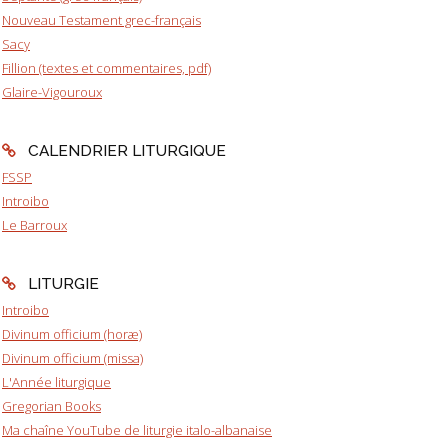
Nouveau Testament grec-français
Sacy
Fillion (textes et commentaires, pdf)
Glaire-Vigouroux
CALENDRIER LITURGIQUE
FSSP
Introibo
Le Barroux
LITURGIE
Introibo
Divinum officium (horæ)
Divinum officium (missa)
L'Année liturgique
Gregorian Books
Ma chaîne YouTube de liturgie italo-albanaise