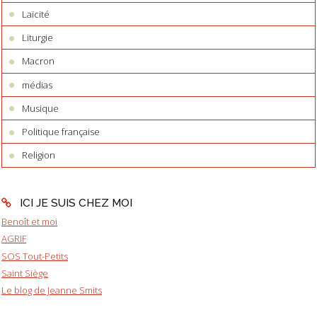
Laïcité
Liturgie
Macron
médias
Musique
Politique française
Religion
ICI JE SUIS CHEZ MOI
Benoît et moi
AGRIF
SOS Tout-Petits
Saint Siège
Le blog de Jeanne Smits