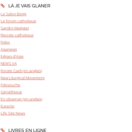
LÀ JE VAIS GLANER
Le Salon Beige
Le forum catholique
Sandro Magister
Riposte catholique
Fides
Asianews
Eglises d'Asie
NEWS.VA
Rorate Caeli (en anglais)
New Liturgical Movement
Fdesouche
Gènéthique
EU observer (en anglais)
Euractiv
Life Site News
LIVRES EN LIGNE