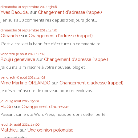
dimanche 01
septembre 2024
15h08
Yves Daoudal
sur
Changement d'adresse (rappel)
J'en suis à 30 commentaires depuis trois jours (dont...
dimanche 01
septembre 2024
14h36
Oléandre
sur
Changement d'adresse (rappel)
C'est la croix et la bannière d'écriture un commentaire...
vendredi 30
août 2024
14h14
Bouju genevieve
sur
Changement d'adresse (rappel)
J’ai du mal à m inscrire à votre nouveau blog et...
vendredi 30
août 2024
14h02
Mme Martine ORLANDO
sur
Changement d'adresse (rappel)
Je désire m’inscrire de nouveau pour recevoir vos...
jeudi 29
août 2024
19h01
HuGo
sur
Changement d’adresse
Passant sur le site WordPress, nous perdons cette liberté...
jeudi 29
août 2024
19h00
Matthieu
sur
Une opinion polonaise
Un grand saint