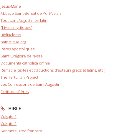
Jésus-Marie
Abbaye Saint-Benoît de Port-Valais
Tout saint Augustin en latin
"Livres mystiques"
Bibliaclerus
patristique.org
Pères apostoliques
Saint Grégoire de Nysse
Documenta catholica omnia
Remacle (textes et traductions d'auteurs grecs et latins, etc.)
The Tertullian Project
Les Confessions de Saint Augustin
Ecrits des Pères
BIBLE
Vulgate 1
Vulgate 2
Septante (grec-français)