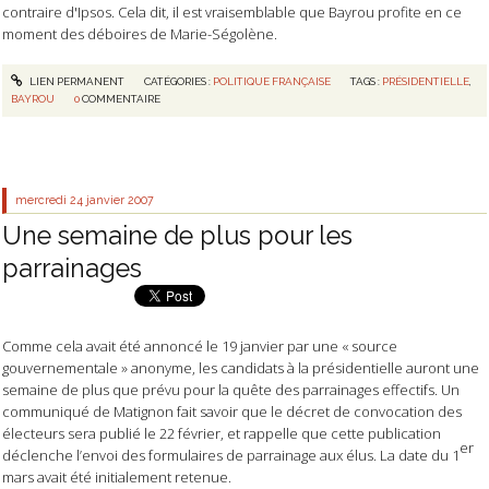
contraire d'Ipsos. Cela dit, il est vraisemblable que Bayrou profite en ce
moment des déboires de Marie-Ségolène.
LIEN PERMANENT
CATÉGORIES :
POLITIQUE FRANÇAISE
TAGS :
PRÉSIDENTIELLE
,
BAYROU
0
COMMENTAIRE
mercredi 24
janvier 2007
Une semaine de plus pour les
parrainages
Comme cela avait été annoncé le 19 janvier par une « source
gouvernementale » anonyme, les candidats à la présidentielle auront une
semaine de plus que prévu pour la quête des parrainages effectifs. Un
communiqué de Matignon fait savoir que le décret de convocation des
électeurs sera publié le 22 février, et rappelle que cette publication
er
déclenche l’envoi des formulaires de parrainage aux élus. La date du 1
mars avait été initialement retenue.