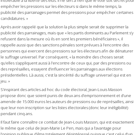
intolérable à la liberté des élus. Il ne sert à rien que le vote soit secret pour
empêcher les pressions sur les électeurs si dans le même temps, la
publicité des parrainages permet des pressions pour empêcher certaines
candidatures. »
Après avoir rappelé que la solution la plus simple serait de supprimer la
publicité des parrainages, mais que « les partis dominants au Parlement s’y
refusent dans la mesure où ils en sont les premiers bénéficiaires », il
rappelle aussi que des sanctions pénales sont prévues à l’encontre des
personnes qui exercent des pressions sur les électeurs afin de dénaturer
le suffrage universel. Par conséquent, « la moindre des choses serait
qu’elles s’appliquent aussi à l’encontre de ceux qui, par des pressions ou
des représailles, essayent d’influencer les parrainages aux élections
présidentielles. Là aussi, c’est la sincérité du suffrage universel qui est en
jeu. »
S’inspirant des articles ad hoc du code électoral, Jean-Louis Masson
propose donc que soient punis de deux ans d’emprisonnement et d’une
amende de 15.000 euros les auteurs de pressions ou de représailles, ainsi
que leur non-inscription sur les listes électorales (donc leur inéligibilité)
pendant cinq ans.
Il faut faire connaître ce combat de Jean-Louis Masson, qui est exactement
le même que celui de Jean-Marie Le Pen, mais qui a l’avantage pour
l’opinion publique d’être totalement désintéressé puisque c’est celui d’un