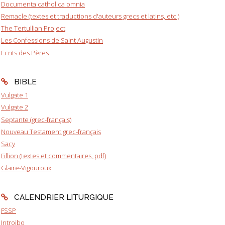
Documenta catholica omnia
Remacle (textes et traductions d'auteurs grecs et latins, etc.)
The Tertullian Project
Les Confessions de Saint Augustin
Ecrits des Pères
BIBLE
Vulgate 1
Vulgate 2
Septante (grec-français)
Nouveau Testament grec-français
Sacy
Fillion (textes et commentaires, pdf)
Glaire-Vigouroux
CALENDRIER LITURGIQUE
FSSP
Introibo