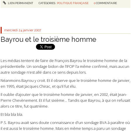
LIEN PERMANENT
CATÉGORIES :
POLITIQUE FRANÇAISE
0
COMMENTAIRE
mercredi 24
janvier 2007
Bayrou et le troisième homme
Les médias tentent de faire de François Bayrou le troisième homme de la
présidentielle. Un sondage bidon de l’IFOP l’a même confirmé, mais aucun
autre sondage n’est allé dans ce sens depuis lors.
Néanmoins Bayrou y croit. Et il observe que le troisième homme de janvier,
en 1995, était Jacques Chirac, et qu’il fut élu.
Il oublie d’ajouter que le troisième homme de janvier, en 2002, était Jean-
Pierre Chevènement. Et il fut sixième… Tandis que Bayrou, à qui on refusait
alors ce titre, fut quatrième.
Et bla bla bla.
P.S. Bayrou avait sans doute connaissance d'un sondage BVA à paraître où
il est aussi le troisième homme. Mais en même temps a paru un sondage