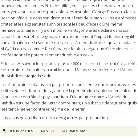
pouvoir, étaient censés être des alliés, voici que les chiites deviennent à
leurs yeux tout autant responsables des troubles. George Bush en a fait sa
position officielle dans son discours sur l’état de l’Union : « Les extrémistes
chiites et les extrémistes sunnites sont les deux faces d’une même
menace totalitaire. » Il y a un mois, le Pentagone avait déclaré dans son
rapport trimestriel : « Le groupe qui a actuellement l’impact le plus négatif
sur la situation de la sécurité en Irak est l’Armée du Mahdi, qui a remplacé
Al Qaïda en Irak comme l’accélérateur le plus dangereux d’une violence
confessionnelle potentiellement durable en Irak. »
Et les actes suivent les propos : plus de 600 miliciens chiites ont été arrêtés
ces dernières semaines, parmi lesquels 16 cadres supérieurs de l’Armée
du Mahdi de Moqtada Sadr.
Les Américains ont ainsi fini par prendre conscience que leurs bons alliés
chiites étaient d’abord des agents de la pénétration iranienne en Irak et de
la prise de contrôle du pays par l’Iran. Et leur lutte contre « l’Armée du
Mahdi » est une façon de lutter contre l’Iran, un substitut de la guerre qu’ils
hésitent à mener contre le régime de Téhéran.
Il n’y a pas qu’au Liban qu’il y a des guerres par procuration…
LIEN PERMANENT
TAGS :
IRAK
0
COMMENTAIRE