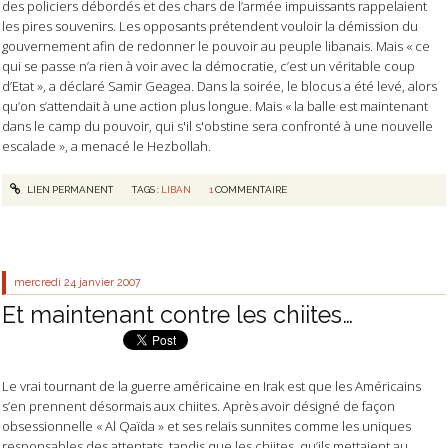
des policiers débordés et des chars de l’armée impuissants rappelaient
les pires souvenirs. Les opposants prétendent vouloir la démission du
gouvernement afin de redonner le pouvoir au peuple libanais. Mais « ce
qui se passe n’a rien à voir avec la démocratie, c’est un véritable coup
d’Etat », a déclaré Samir Geagea. Dans la soirée, le blocus a été levé, alors
qu’on s’attendait à une action plus longue. Mais
« la balle est maintenant
dans le camp du pouvoir, qui s'il s'obstine sera confronté à une nouvelle
escalade », a menacé le Hezbollah.
LIEN PERMANENT
TAGS :
LIBAN
1
COMMENTAIRE
mercredi 24
janvier 2007
Et maintenant contre les chiites…
Le vrai tournant de la guerre américaine en Irak est que les Américains
s’en prennent désormais aux chiites. Après avoir désigné de façon
obsessionnelle « Al Qaïda » et ses relais sunnites comme les uniques
responsables des attentats, tandis que les chiites, qu’ils mettaient au