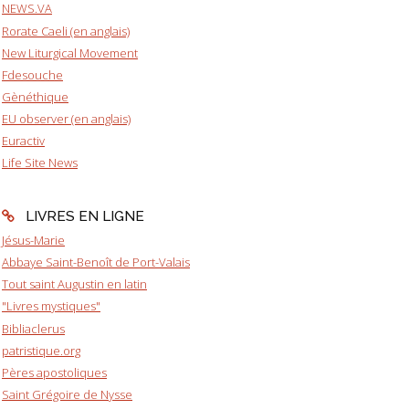
NEWS.VA
Rorate Caeli (en anglais)
New Liturgical Movement
Fdesouche
Gènéthique
EU observer (en anglais)
Euractiv
Life Site News
LIVRES EN LIGNE
Jésus-Marie
Abbaye Saint-Benoît de Port-Valais
Tout saint Augustin en latin
"Livres mystiques"
Bibliaclerus
patristique.org
Pères apostoliques
Saint Grégoire de Nysse