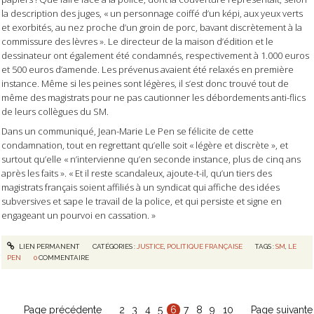
la description des juges, « un personnage coiffé d’un képi, aux yeux verts
et exorbités, au nez proche d’un groin de porc, bavant discrètement à la
commissure des lèvres ». Le directeur de la maison d’édition et le
dessinateur ont également été condamnés, respectivement à 1.000 euros
et 500 euros d’amende. Les prévenus avaient été relaxés en première
instance. Même si les peines sont légères, il s’est donc trouvé tout de
même des magistrats pour ne pas cautionner les débordements anti-flics
de leurs collègues du SM.
Dans un communiqué, Jean-Marie Le Pen se félicite de cette
condamnation, tout en regrettant qu’elle soit « légère et discrète », et
surtout qu’elle « n’intervienne qu’en seconde instance, plus de cinq ans
après les faits ». « Et il reste scandaleux, ajoute-t-il, qu’un tiers des
magistrats français soient affiliés à un syndicat qui affiche des idées
subversives et sape le travail de la police, et qui persiste et signe en
engageant un pourvoi en cassation. »
LIEN PERMANENT
CATÉGORIES :
JUSTICE
,
POLITIQUE FRANÇAISE
TAGS :
SM
,
LE
PEN
0
COMMENTAIRE
Page précédente
2
3
4
5
6
7
8
9
10
Page suivante