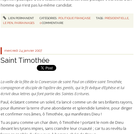
homme qui n’est pas lui-même candidat.
LIEN PERMANENT
CATÉGORIES :
POLITIQUE FRANÇAISE
TAGS :
PRÉSIDENTIELLE
,
LE PEN
,
PARRAINAGES
0
COMMENTAIRE
mercredi 24
janvier 2007
Saint Timothée
La veille de la fête de la Conversion de saint Paul on célèbre saint Timothée,
compagnon et disciple de l’apôtre des gentils, qui le fit évêque d’Ephèse et lui
écrivit deux lettres qui font partie des Saintes Ecritures.
Paul, éclatant comme un soleil, t'a lancé comme un de ses brillants rayons,
pour illuminer la terre d'une abondante et splendide lumière, pour diriger
et confirmer nos âmes, ô Timothée, qui manifestes Dieu !
Tu as paru comme un char divin, ô Timothée ! portant le nom de Dieu
devant les tyrans impies, sans craindre leur cruauté ; car tu as revêtu la