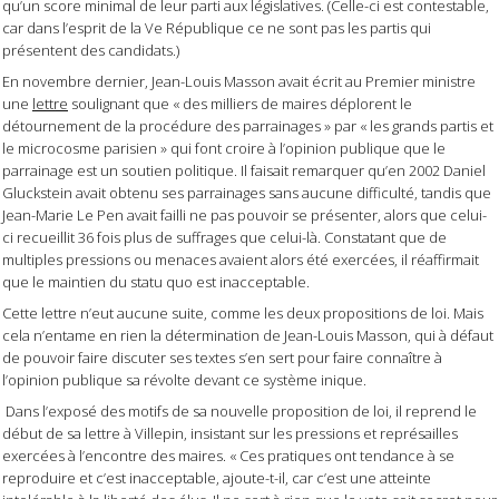
qu’un score minimal de leur parti aux législatives. (Celle-ci est contestable,
car dans l’esprit de la Ve République ce ne sont pas les partis qui
présentent des candidats.)
En novembre dernier, Jean-Louis Masson avait écrit au Premier ministre
une
lettre
soulignant que « des milliers de maires déplorent le
détournement de la procédure des parrainages » par « les grands partis et
le microcosme parisien » qui font croire à l’opinion publique que le
parrainage est un soutien politique. Il faisait remarquer qu’en 2002 Daniel
Gluckstein avait obtenu ses parrainages sans aucune difficulté, tandis que
Jean-Marie Le Pen avait failli ne pas pouvoir se présenter, alors que celui-
ci recueillit 36 fois plus de suffrages que celui-là. Constatant que de
multiples pressions ou menaces avaient alors été exercées, il réaffirmait
que le maintien du statu quo est inacceptable.
Cette lettre n’eut aucune suite, comme les deux propositions de loi. Mais
cela n’entame en rien la détermination de Jean-Louis Masson, qui à défaut
de pouvoir faire discuter ses textes s’en sert pour faire connaître à
l’opinion publique sa révolte devant ce système inique.
Dans l’exposé des motifs de sa nouvelle proposition de loi, il reprend le
début de sa lettre à Villepin, insistant sur les pressions et représailles
exercées à l’encontre des maires. « Ces pratiques ont tendance à se
reproduire et c’est inacceptable, ajoute-t-il, car c’est une atteinte