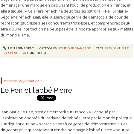
déménager une marque en détruisant l'outil de production en France, et
elle a ajouté : « Cela fera réfléchir à deux fois les patrons. » Na ! Si Marie-
Ségolène réfléchissait, elle laisserait ce genre de démagogie de cour de
récréation gauchiste à ses concurrents trotskistes, et comprendrait peut-
être qu’une interdiction ne peut pas être la riposte appropriée aux méfaits
du mondialisme.
LIEN PERMANENT
CATÉGORIES :
POLITIQUE FRANÇAISE
TAGS :
PRÉSIDENTIELLE
,
SÉGOLÈNE
0
COMMENTAIRE
mercredi 24
janvier 2007
Le Pen et l’abbé Pierre
Jean-Marie Le Pen, s'est dit mercredi sur France 24 « choqué par
l'exploitation éhontée du cadavre de l'abbé Pierre par le monde politique
», indiquant qu'il ne « s'associait pas à ce genre de démonstration ». Les
dirigeants politiques viennent rendre hommage à l'abbé Pierre « pour se