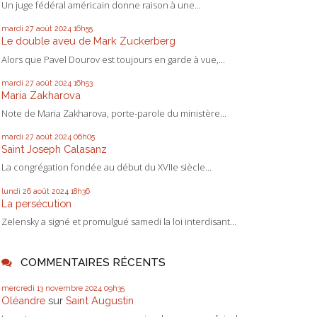
Un juge fédéral américain donne raison à une...
mardi 27
août 2024
16h55
Le double aveu de Mark Zuckerberg
Alors que Pavel Dourov est toujours en garde à vue,...
mardi 27
août 2024
16h53
Maria Zakharova
Note de Maria Zakharova, porte-parole du ministère...
mardi 27
août 2024
06h05
Saint Joseph Calasanz
La congrégation fondée au début du XVIIe siècle...
lundi 26
août 2024
18h36
La persécution
Zelensky a signé et promulgué samedi la loi interdisant...
COMMENTAIRES RÉCENTS
mercredi 13
novembre 2024
09h35
Oléandre
sur
Saint Augustin