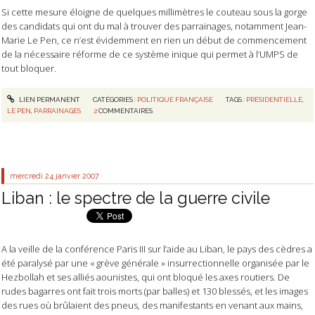
Si cette mesure éloigne de quelques millimètres le couteau sous la gorge
des candidats qui ont du mal à trouver des parrainages, notamment Jean-
Marie Le Pen, ce n’est évidemment en rien un début de commencement
de la nécessaire réforme de ce système inique qui permet à l’UMPS de
tout bloquer.
LIEN PERMANENT
CATÉGORIES :
POLITIQUE FRANÇAISE
TAGS :
PRÉSIDENTIELLE
,
LE PEN
,
PARRAINAGES
2
COMMENTAIRES
mercredi 24
janvier 2007
Liban : le spectre de la guerre civile
A la veille de la conférence Paris III sur l’aide au Liban, le pays des cèdres a
été paralysé par une « grève générale » insurrectionnelle organisée par le
Hezbollah et ses alliés aounistes, qui ont bloqué les axes routiers. De
rudes bagarres ont fait trois morts (par balles) et 130 blessés, et les images
des rues où brûlaient des pneus, des manifestants en venant aux mains,