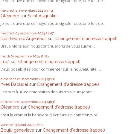
Je ne trouve que ce moyen pour signaler que, une fois de...
mercredi 13
novembre 2024
09h34
Oléandre
sur
Saint Augustin
Je ne trouve que ce moyen pour signaler que, une fois de...
mercredi 04
septembre 2024
21h17
Don Pedro d‘Argenteuil
sur
Changement d'adresse (rappel)
Bravo Monsieur. Nous continuerons de vous suivre....
mardi 03
septembre 2024
12h23
Luc*
sur
Changement d'adresse (rappel)
Deux possibilités pour commenter sur le nouveau site ;...
dimanche 01
septembre 2024
15h08
Yves Daoudal
sur
Changement d'adresse (rappel)
J'en suis à 30 commentaires depuis trois jours (dont...
dimanche 01
septembre 2024
14h36
Oléandre
sur
Changement d'adresse (rappel)
C'est la croix et la bannière d'écriture un commentaire...
vendredi 30
août 2024
14h14
Bouju genevieve
sur
Changement d'adresse (rappel)