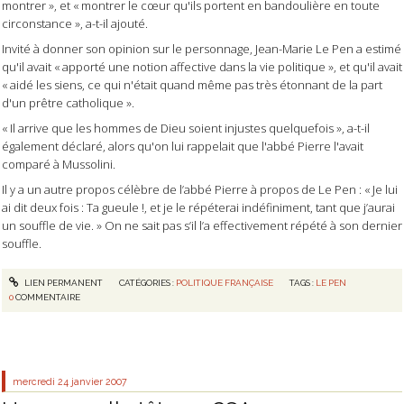
montrer », et « montrer le cœur qu'ils portent en bandoulière en toute
circonstance », a-t-il ajouté.
Invité à donner son opinion sur le personnage, Jean-Marie Le Pen a estimé
qu'il avait « apporté une notion affective dans la vie politique », et qu'il avait
« aidé les siens, ce qui n'était quand même pas très étonnant de la part
d'un prêtre catholique ».
« Il arrive que les hommes de Dieu soient injustes quelquefois », a-t-il
également déclaré, alors qu'on lui rappelait que l'abbé Pierre l'avait
comparé à Mussolini.
Il y a un autre propos célèbre de l’abbé Pierre à propos de Le Pen : « Je lui
ai dit deux fois : Ta gueule !, et je le répéterai indéfiniment, tant que j’aurai
un souffle de vie. » On ne sait pas s’il l’a effectivement répété à son dernier
souffle.
LIEN PERMANENT
CATÉGORIES :
POLITIQUE FRANÇAISE
TAGS :
LE PEN
0
COMMENTAIRE
mercredi 24
janvier 2007