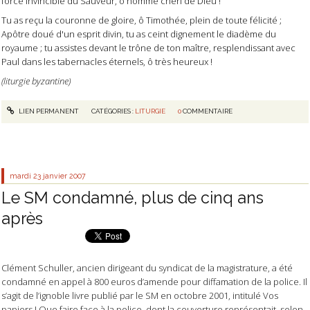
force invincible du Sauveur, ô homme chéri de Dieu !
Tu as reçu la couronne de gloire, ô Timothée, plein de toute félicité ;
Apôtre doué d'un esprit divin, tu as ceint dignement le diadème du
royaume ; tu assistes devant le trône de ton maître, resplendissant avec
Paul dans les tabernacles éternels, ô très heureux !
(liturgie byzantine)
LIEN PERMANENT
CATÉGORIES :
LITURGIE
0
COMMENTAIRE
mardi 23
janvier 2007
Le SM condamné, plus de cinq ans
après
Clément Schuller, ancien dirigeant du syndicat de la magistrature, a été
condamné en appel à 800 euros d’amende pour diffamation de la police. Il
s’agit de l’ignoble livre publié par le SM en octobre 2001, intitulé
Vos
papiers ! Que faire face à la police
, dont la couverture représentait, selon