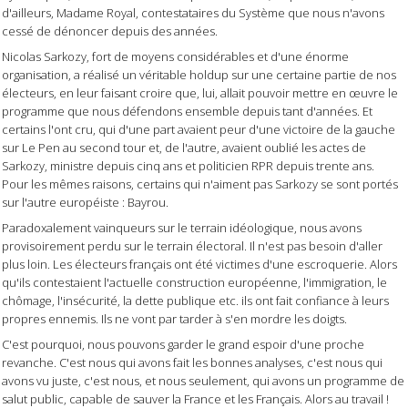
d'ailleurs, Madame Royal, contestataires du Système que nous n'avons
cessé de dénoncer depuis des années.
Nicolas Sarkozy, fort de moyens considérables et d'une énorme
organisation, a réalisé un véritable holdup sur une certaine partie de nos
électeurs, en leur faisant croire que, lui, allait pouvoir mettre en œuvre le
programme que nous défendons ensemble depuis tant d'années. Et
certains l'ont cru, qui d'une part avaient peur d'une victoire de la gauche
sur Le Pen au second tour et, de l'autre, avaient oublié les actes de
Sarkozy, ministre depuis cinq ans et politicien RPR depuis trente ans.
Pour les mêmes raisons, certains qui n'aiment pas Sarkozy se sont portés
sur l'autre européiste : Bayrou.
Paradoxalement vainqueurs sur le terrain idéologique, nous avons
provisoirement perdu sur le terrain électoral. Il n'est pas besoin d'aller
plus loin. Les électeurs français ont été victimes d'une escroquerie. Alors
qu'ils contestaient l'actuelle construction européenne, l'immigration, le
chômage, l'insécurité, la dette publique etc. ils ont fait confiance à leurs
propres ennemis. Ils ne vont par tarder à s'en mordre les doigts.
C'est pourquoi, nous pouvons garder le grand espoir d'une proche
revanche. C'est nous qui avons fait les bonnes analyses, c'est nous qui
avons vu juste, c'est nous, et nous seulement, qui avons un programme de
salut public, capable de sauver la France et les Français. Alors au travail !