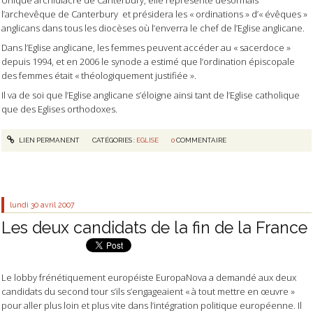
Unique archidiacre de Canterbury, elle représente désormais
l’archevêque de Canterbury
et présidera les « ordinations » d’« évêques »
anglicans dans tous les diocèses où l’enverra le chef de l’Eglise anglicane.
Dans l’Eglise anglicane, les femmes peuvent accéder au « sacerdoce »
depuis 1994, et en 2006 le synode a estimé que l’ordination épiscopale
des femmes était « théologiquement justifiée ».
Il va de soi que l’Eglise anglicane s’éloigne ainsi tant de l’Eglise catholique
que des Eglises orthodoxes.
LIEN PERMANENT
CATÉGORIES :
EGLISE
0
COMMENTAIRE
lundi 30
avril 2007
Les deux candidats de la fin de la France
Le lobby frénétiquement européiste EuropaNova a demandé aux deux
candidats du second tour s’ils s’engageaient « à tout mettre en œuvre »
pour aller plus loin et plus vite dans l’intégration politique européenne. Il