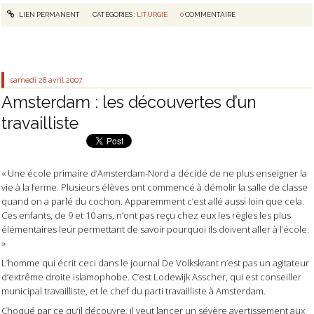
LIEN PERMANENT
CATÉGORIES :
LITURGIE
0
COMMENTAIRE
samedi 28
avril 2007
Amsterdam : les découvertes d’un
travailliste
« Une école primaire d’Amsterdam-Nord a décidé de ne plus enseigner la
vie à la ferme. Plusieurs élèves ont commencé à démolir la salle de classe
quand on a parlé du cochon. Apparemment c’est allé aussi loin que cela.
Ces enfants, de 9 et 10 ans, n’ont pas reçu chez eux les règles les plus
élémentaires leur permettant de savoir pourquoi ils doivent aller à l’école.
»
L’homme qui écrit ceci dans le journal
De Volkskrant
n’est pas un agitateur
d’extrême droite islamophobe. C’est Lodewijk Asscher, qui est conseiller
municipal travailliste, et le chef du parti travailliste à Amsterdam.
Choqué par ce qu’il découvre, il veut lancer un sévère avertissement aux