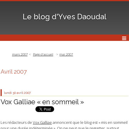
Le blog d'Yves Daoudal
mars 2007
Page d'accueil
mai 2007
Avril 2007
lundi 30
avril 2007
Vox Galliae « en sommeil »
Les rédacteurs de
Vox Galliae
annoncent que le blog est « mis en sommeil
pour une durée indéterminée ». On ne peut que le regretter, surtout