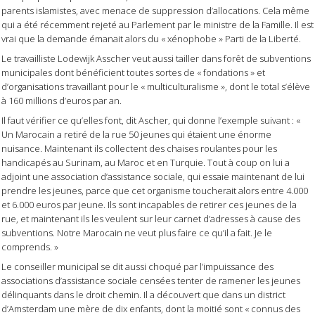
parents islamistes, avec menace de suppression d’allocations. Cela même
qui a été récemment rejeté au Parlement par le ministre de la Famille. Il est
vrai que la demande émanait alors du « xénophobe » Parti de la Liberté.
Le travailliste Lodewijk Asscher veut aussi tailler dans forêt de subventions
municipales dont bénéficient toutes sortes de « fondations » et
d’organisations travaillant pour le « multiculturalisme », dont le total s’élève
à 160 millions d’euros par an.
Il faut vérifier ce qu’elles font, dit Ascher, qui donne l’exemple suivant : «
Un Marocain a retiré de la rue 50 jeunes qui étaient une énorme
nuisance. Maintenant ils collectent des chaises roulantes pour les
handicapés au Surinam, au Maroc et en Turquie. Tout à coup on lui a
adjoint une association d’assistance sociale, qui essaie maintenant de lui
prendre les jeunes, parce que cet organisme toucherait alors entre 4.000
et 6.000 euros par jeune. Ils sont incapables de retirer ces jeunes de la
rue, et maintenant ils les veulent sur leur carnet d’adresses à cause des
subventions. Notre Marocain ne veut plus faire ce qu’il a fait. Je le
comprends. »
Le conseiller municipal se dit aussi choqué par l’impuissance des
associations d’assistance sociale censées tenter de ramener les jeunes
délinquants dans le droit chemin. Il a découvert que dans un district
d’Amsterdam une mère de dix enfants, dont la moitié sont « connus des