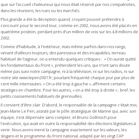
que sur l'accueil chaleureux qui nous était réservé par nos compatriotes,
dans les réunions, les rues ou les marchés.
Plus grande a été la déception quand, croyant pouvoir prétendre à
concourir pour le second tour, comme en 2002, nous avons été placés en
quatrième position, perdant près d'un million de voix sur les 4,8 millions de
2002.
Comme d'habitude, à l'extérieur, mais même parfois dans nos rangs,
venant d'ailleurs toujours, des paresseux et des incapables, terreau
habituel de l'aigreur, on a entendu quelques critiques :
« On aurait quitté
les fondamentaux du Front », prétendent les uns, qui n'ont sans doute
même pas suivi notre campagne, ni à la télévision, ni sur les radios, ni sur
notre site www.lepen2007.fr, pourtant fréquenté chaque jour par plus de
cent mille internautes. « On a été trop à gauche », affirment certains
stratèges en chambre. Pour les autres, « on a été trop à droite » ; bref, les
petits coassements habituels de grenouilles.
Il convient d'être clair. D'abord, le responsable de la campagne c'était moi,
Jean-Marie Le Pen, assisté par le pôle stratégique de Marine qui, avec son
équipe, s'est dépensée sans compter, et Bruno Gollnisch pour
l'exécution, qui avait en outre la responsabilité des élections législatives à
venir. Nous avons mené la campagne exactement sur les valeurs, les
slogans et le programme du Front national, adapté par les vingt CAP