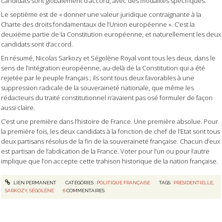
candidats sont globalement d’accord, avec des modalités spécifiques.
Le septième est de « donner une valeur juridique contraignante à la
Charte des droits fondamentaux de l’Union européenne ». C’est la
deuxième partie de la Constitution européenne, et naturellement les deux
candidats sont d’accord.
En résumé, Nicolas Sarkozy et Ségolène Royal vont tous les deux, dans le
sens de l’intégration européenne, au-delà de la Constitution qui a été
rejetée par le peuple français ; ils sont tous deux favorables à une
suppression radicale de la souveraineté nationale, que même les
rédacteurs du traité constitutionnel n’avaient pas osé formuler de façon
aussi claire.
C’est une première dans l’histoire de France. Une première absolue. Pour
la première fois, les deux candidats à la fonction de chef de l’Etat sont tous
deux partisans résolus de la fin de la souveraineté française. Chacun d’eux
est partisan de l’abdication de la France. Voter pour l’un ou pour l’autre
implique que l’on accepte cette trahison historique de la nation française.
LIEN PERMANENT
CATÉGORIES :
POLITIQUE FRANÇAISE
TAGS :
PRÉSIDENTIELLE
,
SARKOZY
,
SÉGOLÈNE
6
COMMENTAIRES