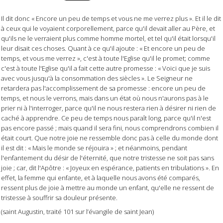
Il dit donc « Encore un peu de temps et vous ne me verrez plus ». Et il le dit
à ceux qui le voyaient corporellement, parce qu'il devait aller au Père, et
qu'ils ne le verraient plus comme homme mortel, et tel qu'il était lorsqu'il
leur disait ces choses. Quant à ce qu'il ajoute : « Et encore un peu de
temps, et vous me verrez », c'est à toute l'Eglise qu'il le promet; comme
c'est à toute l'Eglise qu'il a fait cette autre promesse : « Voici que je suis
avec vous jusqu'à la consommation des siècles ». Le Seigneur ne
retardera pas l'accomplissement de sa promesse : encore un peu de
temps, et nous le verrons, mais dans un état où nous n'aurons pas à le
prier ni à l'interroger, parce qu'il ne nous restera rien à désirer ni rien de
caché à apprendre. Ce peu de temps nous paraît long, parce qu'il n'est
pas encore passé ; mais quand il sera fini, nous comprendrons combien il
était court. Que notre joie ne ressemble donc pas à celle du monde dont
il est dit : « Mais le monde se réjouira » ; et néanmoins, pendant
l'enfantement du désir de l'éternité, que notre tristesse ne soit pas sans
joie ; car, dit l'Apôtre : « Joyeux en espérance, patients en tribulations ». En
effet, la femme qui enfante, et à laquelle nous avons été comparés,
ressent plus de joie à mettre au monde un enfant, qu'elle ne ressent de
tristesse à souffrir sa douleur présente.
(saint Augustin, traité 101 sur l’évangile de saint Jean)