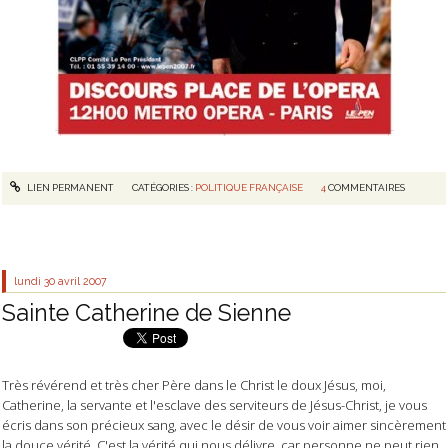
LIEN PERMANENT
CATÉGORIES :
POLITIQUE FRANÇAISE
4
COMMENTAIRES
lundi 30
avril 2007
Sainte Catherine de Sienne
Très révérend et très cher Père dans le Christ le doux Jésus, moi,
Catherine, la servante et l'esclave des serviteurs de Jésus-Christ, je vous
écris dans son précieux sang, avec le désir de vous voir aimer sincèrement
la douce vérité. C'est la vérité qui nous délivre, car personne ne peut rien