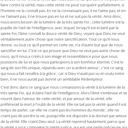
faire contre la vérité; mais cette vérité ne peut s'acquérir parfaitement, si
l'homme ne la connaît pas. En ne la connaissant pas, il ne l'aime pas; et en
ne l'aimant pas, il ne trouve pas en lui et ne suit pas la vérité. Ainsi donc,
nous avons besoin de la lumière de la très sainte Foi ; cette lumière est la
pupille de l’œil de l'intelligence, avec lequel, lorsqu'il est éclairé par la
sainte Foi, l'âme connaît la douce vérité de Dieu, voyant que Dieu ne veut
véritablement autre chose que notre sanctification. Tout ce qu'il nous
donne, ou tout ce qu'il permet en cette vie, n'a d'autre but que de nous
sanctifier en lui. C'est ce qui prouve que Dieu ne veut pas autre chose de
nous, qu'il nous a créés à son image et ressemblance pour que nous
jouissions de lui et que nous participions à son bonheur éternel. C'est le
sang de son Fils unique, répandu avec un si ardent amour ; c'est ce sang
qui nous a fait renaître à la grâce ; car si Dieu n'avait pas vu et voulu notre
bien, il ne nous aurait pas donné un semblable Rédempteur.
C'est donc dans ce sang que nous connaissons la vérité à la lumière de la
très sainte Foi, qui éclaire l’œil de l'intelligence. Alors l'âme s'embrase et se
nourrit dans l'amour de cette vérité; et par amour de la vérité, elle
préférerait la mort à l'oubli de la vérité. Elle ne tait pas la vérité quand il est
temps de parler, car elle ne craint pas les hommes du monde ; elle ne
craint pas de perdre la vie, puisqu'elle est disposée à la donner par amour
de la vérité. Elle craint Dieu seul. La vérité reprend hautement, parce que
la vérité a pour compagne la sainte justice, qui est une perle précieuse qui