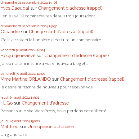
dimanche 01
septembre 2024
15h08
Yves Daoudal
sur
Changement d'adresse (rappel)
J'en suis à 30 commentaires depuis trois jours (dont...
dimanche 01
septembre 2024
14h36
Oléandre
sur
Changement d'adresse (rappel)
C'est la croix et la bannière d'écriture un commentaire...
vendredi 30
août 2024
14h14
Bouju genevieve
sur
Changement d'adresse (rappel)
J’ai du mal à m inscrire à votre nouveau blog et...
vendredi 30
août 2024
14h02
Mme Martine ORLANDO
sur
Changement d'adresse (rappel)
Je désire m’inscrire de nouveau pour recevoir vos...
jeudi 29
août 2024
19h01
HuGo
sur
Changement d’adresse
Passant sur le site WordPress, nous perdons cette liberté...
jeudi 29
août 2024
19h00
Matthieu
sur
Une opinion polonaise
Un grand saint