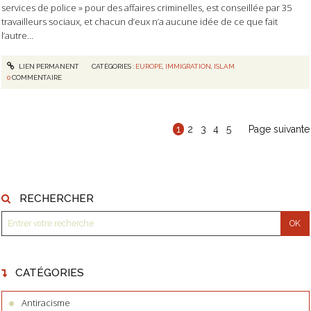
services de police » pour des affaires criminelles, est conseillée par 35
travailleurs sociaux, et chacun d’eux n’a aucune idée de ce que fait
l’autre…
LIEN PERMANENT
CATÉGORIES :
EUROPE
,
IMMIGRATION
,
ISLAM
0
COMMENTAIRE
1
2
3
4
5
Page suivante
RECHERCHER
CATÉGORIES
Antiracisme