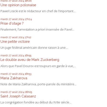
mardi 27
août 2024
18h26
Une opinion polonaise
Paweł Lisicki est le rédacteur en chef de l’important...
mardi 27
août 2024
17h24
Prise d'otage ?
Finalement, l'arrestation a priori insensée de Pavel...
mardi 27
août 2024
17h12
Une petite victoire
Un juge fédéral américain donne raison à une...
mardi 27
août 2024
16h55
Le double aveu de Mark Zuckerberg
Alors que Pavel Dourov est toujours en garde à vue,...
mardi 27
août 2024
16h53
Maria Zakharova
Note de Maria Zakharova, porte-parole du ministère...
mardi 27
août 2024
06h05
Saint Joseph Calasanz
La congrégation fondée au début du XVIIe siècle...