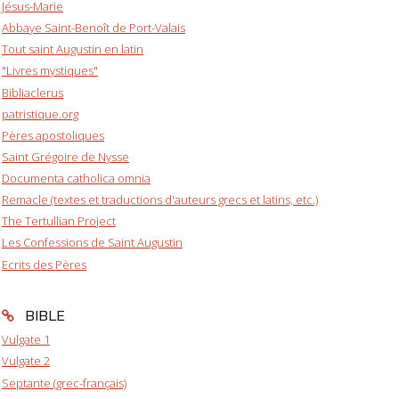
Jésus-Marie
Abbaye Saint-Benoît de Port-Valais
Tout saint Augustin en latin
"Livres mystiques"
Bibliaclerus
patristique.org
Pères apostoliques
Saint Grégoire de Nysse
Documenta catholica omnia
Remacle (textes et traductions d'auteurs grecs et latins, etc.)
The Tertullian Project
Les Confessions de Saint Augustin
Ecrits des Pères
BIBLE
Vulgate 1
Vulgate 2
Septante (grec-français)