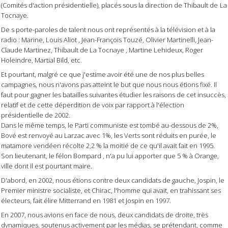
(Comités d'action présidentielle), placés sous la direction de Thibault de
La
Tocnaye.
De s porte-paroles de talent nous ont représentés à la télévision et à la
radio : Marine, Louis Aliot , Jean-François Touzé, Olivier Martinelli, Jean-
Claude Martinez, Thibault de La Tocnaye , Martine Lehideux, Roger
Holeindre, Martial Bild, etc.
Et pourtant, malgré ce que j'estime avoir été une de nos plus belles
campagnes, nous n'avons pas atteint le but que nous nous étions fixé. Il
faut pour gagner les batailles suivantes étudier les raisons de cet insuccès,
relatif et de cette déperdition de voix par rapport à l'élection
présidentielle de 2002.
Dans le même temps, le Parti communiste est tombé au-dessous de 2%,
Bové est renvoyé au Larzac avec 1%, les Verts sont réduits en purée, le
matamore vendéen récolte 2,2 % la moitié de ce qu'il avait fait en 1995.
Son lieutenant, le félon Bompard , n'a pu lui apporter que 5 % à Orange,
ville dont il est pourtant maire.
D'abord, en 2002, nous étions contre deux candidats de gauche, Jospin, le
Premier ministre socialiste, et Chirac, l'homme qui avait, en trahissant ses
électeurs, fait élire Mitterrand en 1981 et Jospin en 1997.
En 2007, nous avions en face de nous, deux candidats de droite, très
dynamiques, soutenus activement par les médias, se prétendant, comme