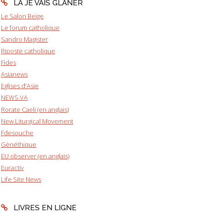
LÀ JE VAIS GLANER
Le Salon Beige
Le forum catholique
Sandro Magister
Riposte catholique
Fides
Asianews
Eglises d'Asie
NEWS.VA
Rorate Caeli (en anglais)
New Liturgical Movement
Fdesouche
Gènéthique
EU observer (en anglais)
Euractiv
Life Site News
LIVRES EN LIGNE