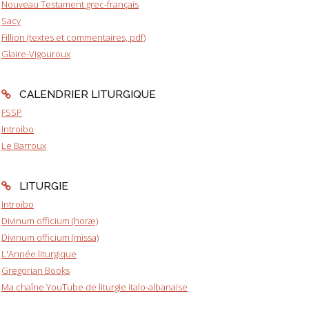
Nouveau Testament grec-français
Sacy
Fillion (textes et commentaires, pdf)
Glaire-Vigouroux
CALENDRIER LITURGIQUE
FSSP
Introibo
Le Barroux
LITURGIE
Introibo
Divinum officium (horæ)
Divinum officium (missa)
L'Année liturgique
Gregorian Books
Ma chaîne YouTube de liturgie italo-albanaise