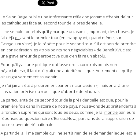
Le Salon Beige publie une intéressante
réflexion
(comme d’habitude) sur
les catholiques face au second tour de la présidentielle.
Il me semble toutefois qu’il y manque un aspect, important, des choses. Je
l’ai déjà
dit
avant le premier tour (en m’appuyant, quand même, sur
Evangelium Vitae). Je le répète pour le second tour. S’il est bon de prendre
en considération les « trois points non négociables » de Benoît XVI, c’est
une grave erreur de perspective que d’en faire un absolu.
Pour qu’il y ait une politique qui fasse droit aux « trois points non
négociables », il faut qu’il y ait une autorité politique. Autrement dit qu’il y
ait un gouvernement souverain.
Je n’ai jamais été à proprement parler « maurrassien », mais on a là une
illustration précise du « politique d’abord » de Maurras.
La particularité de ce second tour de la présidentielle est que, pour la
première fois dans l’histoire de notre pays, nous avons deux prétendants à
la fonction suprême qui sont tous les deux, comme je l’ai
montré
par leurs
réponses au questionnaire d’EuropaNova, partisans de la suppression de
toute souveraineté nationale.
A partir de là, il me semble qu’il ne sert à rien de se demander lequel est le