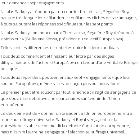
leur demandait sept engagements.
Nicolas Sarkozy a répondu par un courrier bref et clair, Ségolène Royal
par une très longue lettre filandreuse enfilant les clichés de sa campagne,
à quoi s’ajoutent les réponses spécifiques sur les sept points.
Nicolas Sarkozy commence par « Chers amis », Ségolène Royal répond à
« Monsieur » (Guillaume Klossa, président du collectif EuropaNova).
Telles sont les différences essentielles entre les deux candidats.
Tous deux commencent et finissent leur lettre par des éloges
dithyrambiques de l’action d’EuropaNova en faveur d’une véritable Europe
politique.
Tous deux répondent positivement aux sept « engagements » que leur
soumet EuropaNova, même si c’est de façon plus ou moins floue.
Le premier peut être souscrit par tout le monde : il s’agit de s’engager à ce
que s’ouvre un débat avec nos partenaires sur l’avenir de l’Union
européenne.
Le deuxième est de « donner un président à l’Union européenne, élu à
terme au suffrage universel ». Sarkozy et Royal s’engagent sur la
« présidence stable », comme dit la défunte Constitution européenne,
mais ni l’un ni l’autre ne s’engage sur l’élection au suffrage universel.