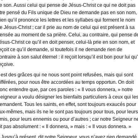
e son. Aussi celui qui pense de Jésus-Christ ce qui ne doit pas
tre pensé du Fils unique de Dieu ne demande pas en son nom,
ien qu’il prononce les lettres et les syllabes qui forment le nom
e Jésus-Christ ; car il prie au nom de celui qui est présent à sa
ensée au moment de sa prière. Celui, au contraire, qui pense d
ésus-Christ ce qu’il en doit penser, celui-là prie en son nom, et
eçoit ce qu’il demande, si toutefois il ne demande rien de
ontraire à son salut éternel : il reçoit lorsqu’il est bon pour lui qu’
eçoive.
l est des grâces qui ne nous sont point refusées, mais qui sont
ifférées, pour nous être accordées au temps opportun. On doit
onc entendre que, par ces paroles : « Il vous donnera, » notre
eigneur a voulu désigner les bienfaits particuliers à ceux qui le
emandent. Tous les saints, en effet, sont toujours exaucés pour
ux-mêmes, mais ils ne le sont pas toujours pour tous, pour leurs
mis, pour leurs ennemis ou pour d’autres ; car notre Seigneur n
it pas absolument : « Il donnera, » mais : « Il vous donnera. »
 Jusqu’à présent, dit notre Seigneur, vous n’avez rien demandé