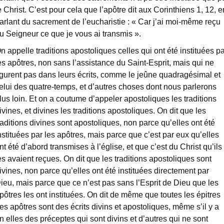
e Christ. C’est pour cela que l’apôtre dit aux Corinthiens 1, 12, e
arlant du sacrement de l’eucharistie : « Car j’ai moi-même reçu
u Seigneur ce que je vous ai transmis ».
n appelle traditions apostoliques celles qui ont été instituées pa
es apôtres, non sans l’assistance du Saint-Esprit, mais qui ne
igurent pas dans leurs écrits, comme le jeûne quadragésimal et
elui des quatre-temps, et d’autres choses dont nous parlerons
lus loin. Et on a coutume d’appeler apostoliques les traditions
ivines, et divines les traditions apostoliques. On dit que les
raditions divines sont apostoliques, non parce qu’elles ont été
nstituées par les apôtres, mais parce que c’est par eux qu’elles
nt été d’abord transmises à l’église, et que c’est du Christ qu’ils
es avaient reçues. On dit que les traditions apostoliques sont
ivines, non parce qu’elles ont été instituées directement par
ieu, mais parce que ce n’est pas sans l’Esprit de Dieu que les
pôtres les ont instituées. On dit de même que toutes les épitres
es apôtres sont des écrits divins et apostoliques, même s’il y a
n elles des préceptes qui sont divins et d’autres qui ne sont