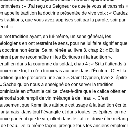
orinthiens : « J’ai reçu du Seigneur ce que je vous ai transmis »
n appelle tradition la doctrine présentée de vive voix : « Gardez
es traditions, que vous avez apprises soit par la parole, soir par
’écrit. ».
e mot tradition ayant, en lui-même, un sens général, les
héologiens en ont restreint le sens, pour ne lui faire signifier que
a doctrine non écrite. Saint Irénée au livre 3, chap 2 : « Et ils
inirent par ne reconnaître ni les Écritures ni la tradition ».
ertullien dans la couronne du soldat, chap 4 : « Si tu t’attends à
rouver une loi, tu n’en trouveras aucune dans l’Écriture. C’est la
radition qui te procurera une aide ». Saint Cyprien, livre 2, épitre
 « Sache qu’on nous a enseigné de conserver la tradition
ominicale en offrant le calice, c’est-à-dire que le calice offert en
émorial soit rempli de vin mélangé à de l’eau ». C’est
aussement que Kemnitius attribue cet usage à la tradition écrite.
ar jamais, dans tout l’évangile et dans toutes les épitres, on ne
rouve par écrit que le vin, offert dans le calice, doive être mélan
 de l’eau. De la même façon, presque tous les anciens emploie