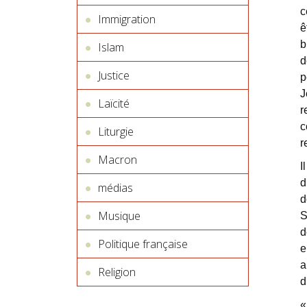
c
Immigration
ê
b
Islam
d
Justice
p
J
Laïcité
r
c
Liturgie
r
Macron
I
d
médias
d
Musique
S
d
Politique française
e
a
Religion
d
«