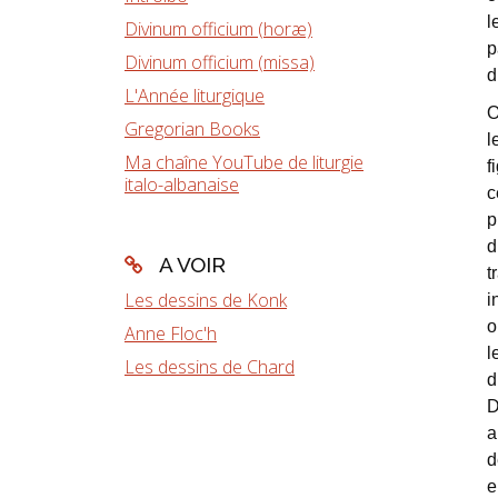
l
Divinum officium (horæ)
p
Divinum officium (missa)
d
L'Année liturgique
O
Gregorian Books
l
Ma chaîne YouTube de liturgie
f
italo-albanaise
c
p
d
A VOIR
t
Les dessins de Konk
i
o
Anne Floc'h
l
Les dessins de Chard
d
D
a
d
e