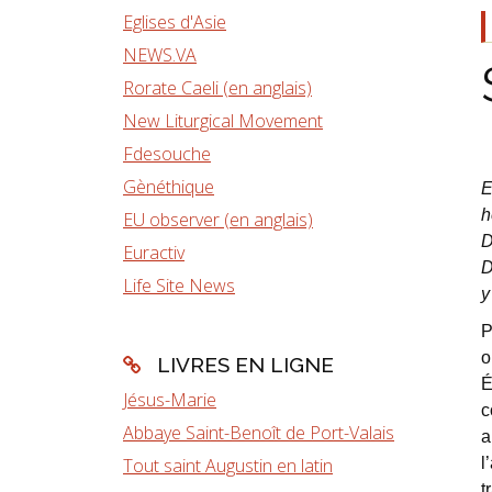
Eglises d'Asie
NEWS.VA
Rorate Caeli (en anglais)
New Liturgical Movement
Fdesouche
Gènéthique
E
h
EU observer (en anglais)
D
Euractiv
D
Life Site News
y
P
o
LIVRES EN LIGNE
É
Jésus-Marie
c
Abbaye Saint-Benoît de Port-Valais
a
Tout saint Augustin en latin
l
t