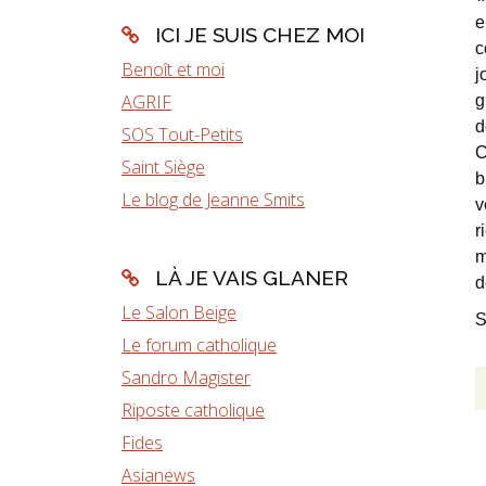
e
ICI JE SUIS CHEZ MOI
c
Benoît et moi
j
AGRIF
g
d
SOS Tout-Petits
C
Saint Siège
b
Le blog de Jeanne Smits
v
r
m
LÀ JE VAIS GLANER
d
Le Salon Beige
S
Le forum catholique
Sandro Magister
Riposte catholique
Fides
Asianews