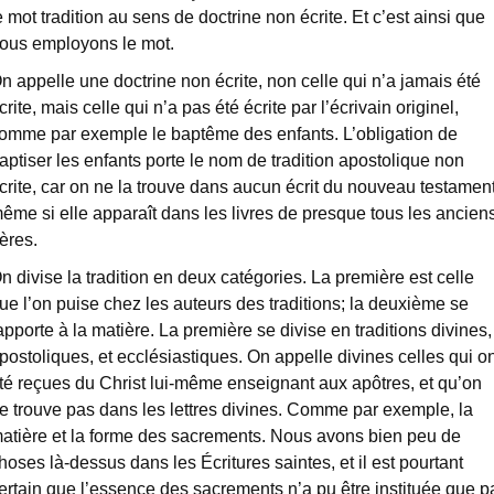
e mot tradition au sens de doctrine non écrite. Et c’est ainsi que
ous employons le mot.
n appelle une doctrine non écrite, non celle qui n’a jamais été
crite, mais celle qui n’a pas été écrite par l’écrivain originel,
omme par exemple le baptême des enfants. L’obligation de
aptiser les enfants porte le nom de tradition apostolique non
crite, car on ne la trouve dans aucun écrit du nouveau testament
ême si elle apparaît dans les livres de presque tous les ancien
ères.
n divise la tradition en deux catégories. La première est celle
ue l’on puise chez les auteurs des traditions; la deuxième se
apporte à la matière. La première se divise en traditions divines,
postoliques, et ecclésiastiques. On appelle divines celles qui on
té reçues du Christ lui-même enseignant aux apôtres, et qu’on
e trouve pas dans les lettres divines. Comme par exemple, la
atière et la forme des sacrements. Nous avons bien peu de
hoses là-dessus dans les Écritures saintes, et il est pourtant
ertain que l’essence des sacrements n’a pu être instituée que p