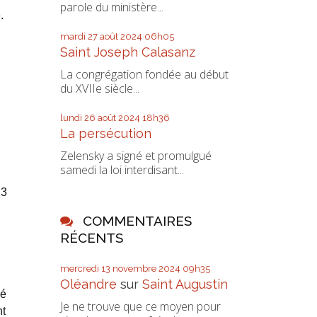
parole du ministère...
.
mardi 27
août 2024
06h05
Saint Joseph Calasanz
La congrégation fondée au début
du XVIIe siècle...
lundi 26
août 2024
18h36
La persécution
Zelensky a signé et promulgué
samedi la loi interdisant...
 3
COMMENTAIRES
RÉCENTS
mercredi 13
novembre 2024
09h35
Oléandre
sur
Saint Augustin
gé
Je ne trouve que ce moyen pour
nt