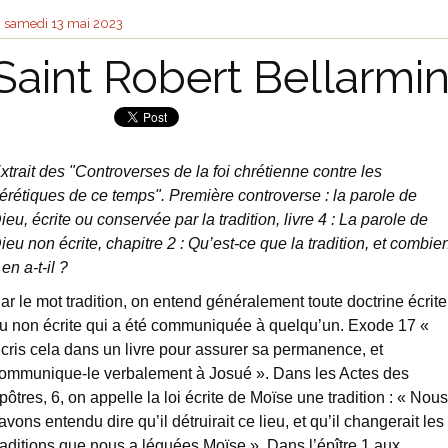
samedi 13
mai 2023
Saint Robert Bellarmi
xtrait des "Controverses de la foi chrétienne contre les
érétiques de ce temps". Première controverse : la parole de
ieu, écrite ou conservée par la tradition, livre 4 : La parole de
ieu non écrite, chapitre 2 : Qu’est-ce que la tradition, et combie
 en a-t-il ?
ar le mot tradition, on entend généralement toute doctrine écrite
u non écrite qui a été communiquée à quelqu’un. Exode 17 «
cris cela dans un livre pour assurer sa permanence, et
ommunique-le verbalement à Josué ». Dans les Actes des
pôtres, 6, on appelle la loi écrite de Moïse une tradition : « Nous
’avons entendu dire qu’il détruirait ce lieu, et qu’il changerait les
raditions que nous a léguées Moïse ». Dans l’épître 1 aux