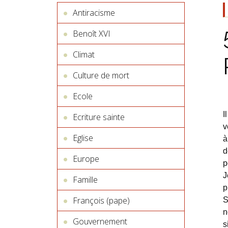
Antiracisme
Benoît XVI
Climat
Culture de mort
Ecole
I
Ecriture sainte
v
Eglise
à
d
Europe
p
J
Famille
p
François (pape)
S
n
Gouvernement
s