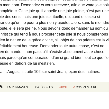
n mon nom. Demandez et vous recevrez, afin que votre joie soit
omplète. » Cette joie qu’il appelle une joie pleine, n’est pas une
oie des sens, mais une joie spirituelle, et quand elle sera si
rande qu’on ne pourra plus rien y ajouter, alors, sans le moindr
oute, elle sera pleine. Nous devons donc demander au nom du
hrist ce qui tend à nous procurer cette joie si nous comprenons
ien la nature de la grâce divine, si l’objet de nos prières est la v
éritablement heureuse. Demander toute autre chose, c’est ne
ien demander : non pas qu’il n’existe absolument autre chose,
ais parce qu’en comparaison d’un si grand bien, tout ce que l’o
ésire en dehors de lui n’est rien.
aint Augustin, traité 102 sur saint Jean, leçon des matines.
LIEN PERMANENT
CATÉGORIES :
LITURGIE
0
COMMENTAIRE