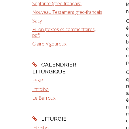
Septante (grec-français)
l
Nouveau Testament grec-français
n
Sacy
O
é
Fillion (textes et commentaires,
pdf)
c
b
Glaire-Vigouroux
é
m
p
CALENDRIER
LITURGIQUE
O
q
FSSP
r
Introibo
a
Le Barroux
é
n
m
LITURGIE
c
Introibo
c