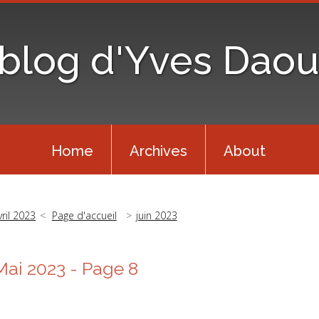
 blog d'Yves Daou
Home
Archives
About
vril 2023
Page d'accueil
juin 2023
Mai 2023
- Page 8