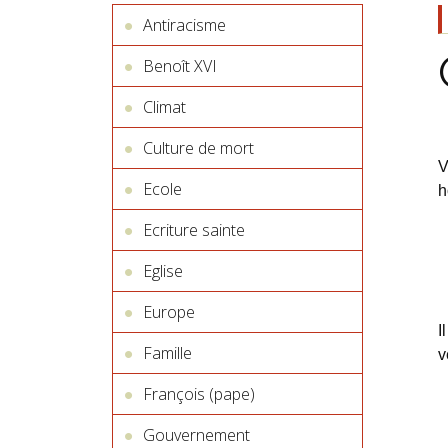
Antiracisme
Benoît XVI
Climat
Culture de mort
V
Ecole
h
Ecriture sainte
Eglise
Europe
I
Famille
v
François (pape)
Gouvernement