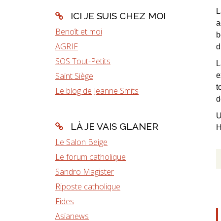
L
ICI JE SUIS CHEZ MOI
a
Benoît et moi
b
AGRIF
d
SOS Tout-Petits
L
Saint Siège
e
t
Le blog de Jeanne Smits
d
U
LÀ JE VAIS GLANER
H
Le Salon Beige
Le forum catholique
Sandro Magister
Riposte catholique
Fides
Asianews