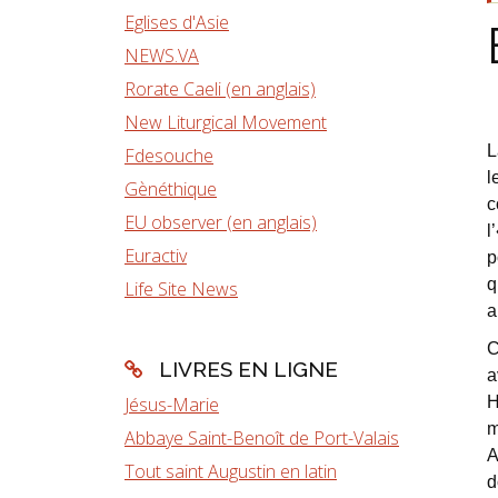
Eglises d'Asie
NEWS.VA
Rorate Caeli (en anglais)
New Liturgical Movement
L
Fdesouche
l
Gènéthique
c
EU observer (en anglais)
l
Euractiv
p
q
Life Site News
a
C
LIVRES EN LIGNE
a
Jésus-Marie
H
m
Abbaye Saint-Benoît de Port-Valais
A
Tout saint Augustin en latin
d