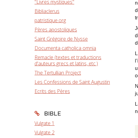
"Livres mystiques"
n
Bibliaclerus
d
t
patristique.org
J
Pères apostoliques
d
Saint Grégoire de Nysse
d
Documenta catholica omnia
L
Remacle (textes et traductions
l
d'auteurs grecs et latins, etc.)
u
The Tertullian Project
o
Les Confessions de Saint Augustin
N
Ecrits des Pères
j
L
n
BIBLE
Vulgate 1
Vulgate 2