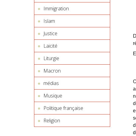
Immigration
Islam
Justice
D
r
Laïcité
E
Liturgie
Macron
O
médias
a
Musique
n
d
Politique française
e
s
Religion
d
d