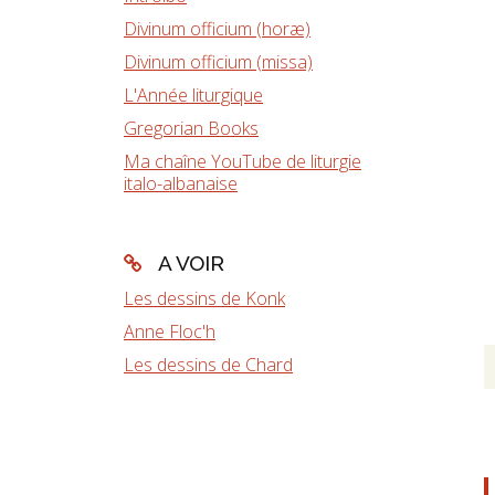
Divinum officium (horæ)
Divinum officium (missa)
L'Année liturgique
Gregorian Books
Ma chaîne YouTube de liturgie
italo-albanaise
A VOIR
Les dessins de Konk
Anne Floc'h
Les dessins de Chard