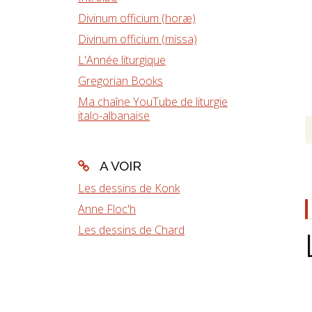
Divinum officium (horæ)
Divinum officium (missa)
L'Année liturgique
Gregorian Books
Ma chaîne YouTube de liturgie
italo-albanaise
A VOIR
Les dessins de Konk
Anne Floc'h
Les dessins de Chard