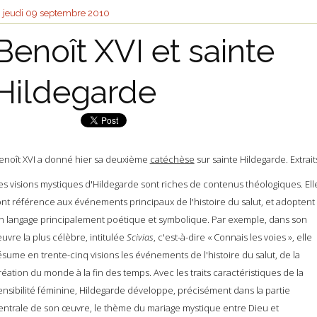
jeudi 09
septembre 2010
Benoît XVI et sainte
Hildegarde
enoît XVI a donné hier sa deuxième
catéchèse
sur sainte Hildegarde. Extraits
es visions mystiques d'Hildegarde sont riches de contenus théologiques. Ell
ont référence aux événements principaux de l'histoire du salut, et adoptent
n langage principalement poétique et symbolique. Par exemple, dans son
uvre la plus célèbre, intitulée
Scivias
, c'est-à-dire « Connais les voies », elle
ésume en trente-cinq visions les événements de l'histoire du salut, de la
réation du monde à la fin des temps. Avec les traits caractéristiques de la
ensibilité féminine, Hildegarde développe, précisément dans la partie
entrale de son œuvre, le thème du mariage mystique entre Dieu et