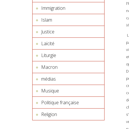
l
Immigration
n
c
Islam
Vi
Justice
L
p
Laïcité
v
Liturgie
e
o
Macron
D
p
médias
c
Musique
c
d
Politique française
c
Religion
s
v
p