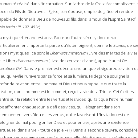
'humanité réalisé dans l'Incarnation. Sur l'arbre de la Croix s'accomplissent l
oces du Fils de Dieu avec l'Eglise, son épouse, emplie de grâce et rendue
apable de donner à Dieu de nouveaux fils, dans l'amour de l'Esprit Saint (cf.
sio tertia : PL 197, 453c
).
a mystique rhénane est aussi l'auteur d'autres écrits, dont deux
articulièrement importants parce qu'ils témoignent, comme le
Scivias
, de se
isions mystiques : ce sont le
Liber vitae
meritorum
(Livre des mérites de la vie)
t le Liber
divinorum operum
(Livre des œuvres divines), appelé aussi
De
peratione Dei
. Dans le premier est décrite une unique et vigoureuse vision d
ieu qui vivifie l'univers par sa force et sa lumière. Hildegarde souligne la
rofonde relation entre l'homme et Dieu et nous rappelle que toute la
réation, dont l'homme est le sommet, reçoit la vie de la Trinité. Cet écrit est
entré sur la relation entre les vertus et les vices, qui fait que l'être humain
oit affronter chaque jour le défi des vices, qui l'éloignent dans son
heminement vers Dieu et les vertus, qui le favorisent. L'invitation est de
'éloigner du mal pour glorifier Dieu et pour entrer, après une existence
ertueuse, dans la vie « toute de joie » (1). Dans la seconde œuvre, considér
ar beaucoup comme son chef-d'œuvre, elle décrit encore la création dans