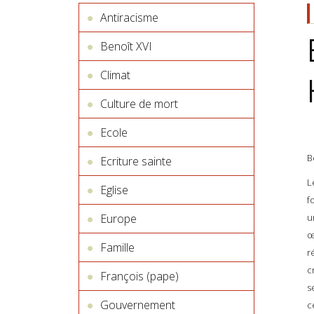
Antiracisme
Benoît XVI
Climat
Culture de mort
Ecole
B
Ecriture sainte
L
Eglise
f
u
Europe
œ
Famille
r
c
François (pape)
s
Gouvernement
c