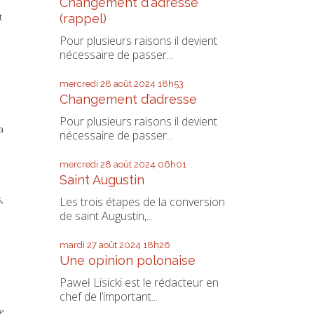
Changement d'adresse
t
(rappel)
Pour plusieurs raisons il devient
nécessaire de passer...
mercredi 28
août 2024
18h53
Changement d’adresse
Pour plusieurs raisons il devient
a
nécessaire de passer...
mercredi 28
août 2024
06h01
Saint Augustin
,
Les trois étapes de la conversion
de saint Augustin,...
mardi 27
août 2024
18h26
Une opinion polonaise
Paweł Lisicki est le rédacteur en
chef de l’important...
e