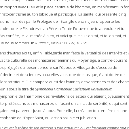
on rapport avec Dieu et la place centrale de l'homme, en manifestant un for
hristocentrisme au ton biblique et patristique. La sainte, qui présente cinq
isions inspirées par le Prologue de l'Evangile de saint Jean, rapporte les
aroles que le Fils adresse au Père : « Toute l'œuvre que tu as voulue et tu
'as confiée, je l'ai menée à bien, et voici que je suis en toi, et toi en moi, et
ue nous sommes un » (
Pars III, Visio X : PL 197, 1025a
).
ans d'autres écrits, enfin, Hildegarde manifeste la versatilité des intérêts et l
ivacité culturelle des monastères féminins du Moyen âge, à contre-courant
es préjugés qui pèsent encore sur l'époque. Hildegarde s'occupa de
édecine et de sciences naturelles, ainsi que de musique, étant dotée de
alent artistique. Elle composa aussi des hymnes, des antiennes et des chants
éunis sous le titre de
Symphonia Harmoniae Caelestium Revelationum
Symphonie de l'harmonie des révélations célestes), qui étaient joyeusement
nterprétés dans ses monastères, diffusant un climat de sérénité, et qui sont
galement parvenus jusqu'à nous. Pour elle, la création tout entière est une
ymphonie de l'Esprit Saint, qui est en soi joie et jubilation.
1) Ceci est le thème de son oratorio “Ordo virtutum”, qui est fascinant comme tout c