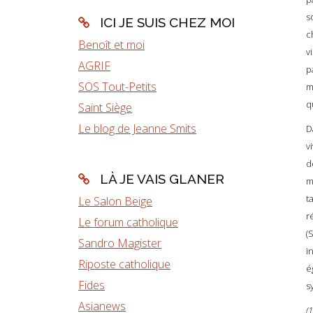
s
ICI JE SUIS CHEZ MOI
c
Benoît et moi
v
AGRIF
p
SOS Tout-Petits
m
q
Saint Siège
Le blog de Jeanne Smits
D
v
d
LÀ JE VAIS GLANER
m
t
Le Salon Beige
r
Le forum catholique
(
Sandro Magister
i
Riposte catholique
é
Fides
s
Asianews
(