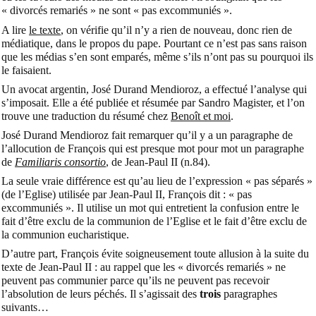
« divorcés remariés » ne sont « pas excommuniés ».
A lire
le texte
, on vérifie qu’il n’y a rien de nouveau, donc rien de
médiatique, dans le propos du pape. Pourtant ce n’est pas sans raison
que les médias s’en sont emparés, même s’ils n’ont pas su pourquoi ils
le faisaient.
Un avocat argentin, José Durand Mendioroz, a effectué l’analyse qui
s’imposait. Elle a été publiée et résumée par Sandro Magister, et l’on
trouve une traduction du résumé chez
Benoît et moi
.
José Durand Mendioroz fait remarquer qu’il y a un paragraphe de
l’allocution de François qui est presque mot pour mot un paragraphe
de
Familiaris consortio
, de Jean-Paul II (n.84).
La seule vraie différence est qu’au lieu de l’expression « pas séparés »
(de l’Eglise) utilisée par Jean-Paul II, François dit : « pas
excommuniés ». Il utilise un mot qui entretient la confusion entre le
fait d’être exclu de la communion de l’Eglise et le fait d’être exclu de
la communion eucharistique.
D’autre part, François évite soigneusement toute allusion à la suite du
texte de Jean-Paul II : au rappel que les « divorcés remariés » ne
peuvent pas communier parce qu’ils ne peuvent pas recevoir
l’absolution de leurs péchés. Il s’agissait des
trois
paragraphes
suivants…