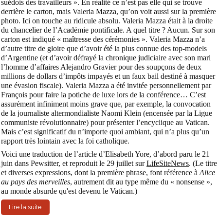
suédois des travailleurs ». En réalité ce n’est pas elle qui se trouve
derrière le carton, mais Valeria Mazza, qu’on voit aussi sur la première
photo. Ici on touche au ridicule absolu. Valeria Mazza était à la droite
du chancelier de l’Académie pontificale. A quel titre ? Aucun. Sur son
carton est indiqué « maîtresse des cérémonies ». Valeria Mazza n’a
d’autre titre de gloire que d’avoir été la plus connue des top-models
d’Argentine (et d’avoir défrayé la chronique judiciaire avec son mari
l’homme d’affaires Alejandro Gravier pour des soupçons de deux
millions de dollars d’impôts impayés et un faux bail destiné à masquer
une évasion fiscale). Valeria Mazza a été invitée personnellement par
François pour faire la potiche de luxe lors de la conférence… C’est
assurément infiniment moins grave que, par exemple, la convocation
de la journaliste altermondialiste Naomi Klein (encensée par la Ligue
communiste révolutionnaire) pour présenter l’encyclique au Vatican.
Mais c’est significatif du n’importe quoi ambiant, qui n’a plus qu’un
rapport très lointain avec la foi catholique.
Voici une traduction de l’article d’Elisabeth Yore, d’abord paru le 21
juin dans Pewsitter, et reproduit le 29 juillet sur
LifeSiteNews
. (Le titre
et diverses expressions, dont la première phrase, font référence à
Alice
au pays des merveilles
, autrement dit au type même du « nonsense »,
au monde absurde qu'est devenu le Vatican.)
Lire la suite