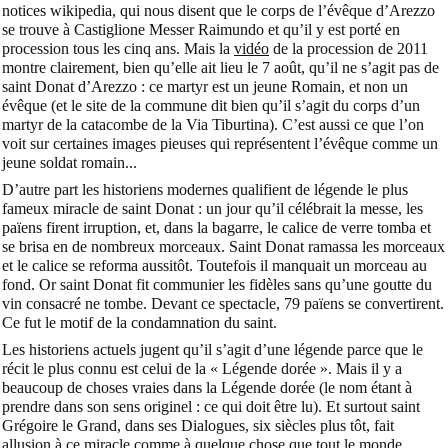
notices wikipedia, qui nous disent que le corps de l’évêque d’Arezzo
se trouve à Castiglione Messer Raimundo et qu’il y est porté en
procession tous les cinq ans. Mais la
vidéo
de la procession de 2011
montre clairement, bien qu’elle ait lieu le 7 août, qu’il ne s’agit pas de
saint Donat d’Arezzo : ce martyr est un jeune Romain, et non un
évêque (et le site de la commune dit bien qu’il s’agit du corps d’un
martyr de la catacombe de la Via Tiburtina). C’est aussi ce que l’on
voit sur certaines images pieuses qui représentent l’évêque comme un
jeune soldat romain...
D’autre part les historiens modernes qualifient de légende le plus
fameux miracle de saint Donat : un jour qu’il célébrait la messe, les
païens firent irruption, et, dans la bagarre, le calice de verre tomba et
se brisa en de nombreux morceaux. Saint Donat ramassa les morceaux
et le calice se reforma aussitôt. Toutefois il manquait un morceau au
fond. Or saint Donat fit communier les fidèles sans qu’une goutte du
vin consacré ne tombe. Devant ce spectacle, 79 païens se convertirent.
Ce fut le motif de la condamnation du saint.
Les historiens actuels jugent qu’il s’agit d’une légende parce que le
récit le plus connu est celui de la « Légende dorée ». Mais il y a
beaucoup de choses vraies dans la Légende dorée (le nom étant à
prendre dans son sens originel : ce qui doit être lu). Et surtout saint
Grégoire le Grand, dans ses Dialogues, six siècles plus tôt, fait
allusion à ce miracle comme à quelque chose que tout le monde