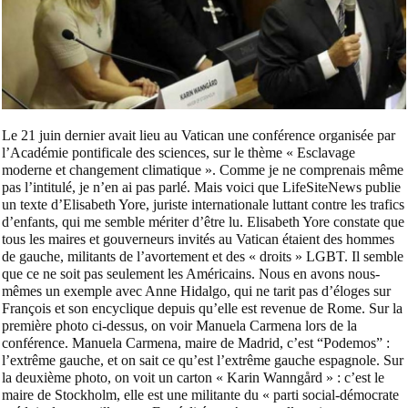
Le 21 juin dernier avait lieu au Vatican une conférence organisée par
l’Académie pontificale des sciences, sur le thème « Esclavage
moderne et changement climatique ». Comme je ne comprenais même
pas l’intitulé, je n’en ai pas parlé. Mais voici que LifeSiteNews publie
un texte d’Elisabeth Yore, juriste internationale luttant contre les trafics
d’enfants, qui me semble mériter d’être lu. Elisabeth Yore constate que
tous les maires et gouverneurs invités au Vatican étaient des hommes
de gauche, militants de l’avortement et des « droits » LGBT. Il semble
que ce ne soit pas seulement les Américains. Nous en avons nous-
mêmes un exemple avec Anne Hidalgo, qui ne tarit pas d’éloges sur
François et son encyclique depuis qu’elle est revenue de Rome. Sur la
première photo ci-dessus, on voir Manuela Carmena lors de la
conférence. Manuela Carmena, maire de Madrid, c’est “Podemos” :
l’extrême gauche, et on sait ce qu’est l’extrême gauche espagnole. Sur
la deuxième photo, on voit un carton « Karin Wanngård » : c’est le
maire de Stockholm, elle est une militante du « parti social-démocrate