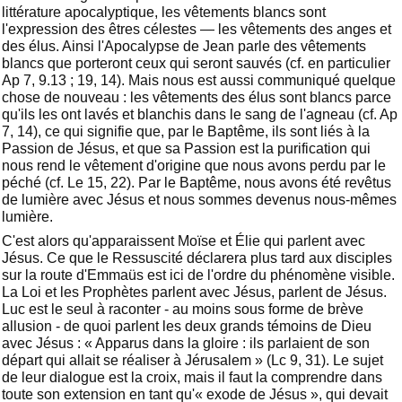
littérature apocalyptique, les vêtements blancs sont
l'expression des êtres célestes — les vêtements des anges et
des élus. Ainsi l'Apocalypse de Jean parle des vêtements
blancs que porteront ceux qui seront sauvés (cf. en particulier
Ap 7, 9.13 ; 19, 14). Mais nous est aussi communiqué quelque
chose de nouveau : les vêtements des élus sont blancs parce
qu'ils les ont lavés et blanchis dans le sang de l'agneau (cf. Ap
7, 14), ce qui signifie que, par le Baptême, ils sont liés à la
Passion de Jésus, et que sa Passion est la purification qui
nous rend le vêtement d'origine que nous avons perdu par le
péché (cf. Le 15, 22). Par le Baptême, nous avons été revêtus
de lumière avec Jésus et nous sommes devenus nous-mêmes
lumière.
C'est alors qu'apparaissent Moïse et Élie qui parlent avec
Jésus. Ce que le Ressuscité déclarera plus tard aux disciples
sur la route d'Emmaüs est ici de l'ordre du phénomène visible.
La Loi et les Prophètes parlent avec Jésus, parlent de Jésus.
Luc est le seul à raconter - au moins sous forme de brève
allusion - de quoi parlent les deux grands témoins de Dieu
avec Jésus : « Apparus dans la gloire : ils parlaient de son
départ qui allait se réaliser à Jérusalem » (Lc 9, 31). Le sujet
de leur dialogue est la croix, mais il faut la comprendre dans
toute son extension en tant qu'« exode de Jésus », qui devait