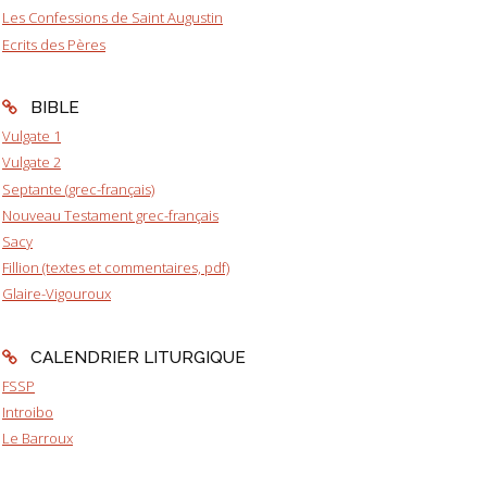
Les Confessions de Saint Augustin
Ecrits des Pères
BIBLE
Vulgate 1
Vulgate 2
Septante (grec-français)
Nouveau Testament grec-français
Sacy
Fillion (textes et commentaires, pdf)
Glaire-Vigouroux
CALENDRIER LITURGIQUE
FSSP
Introibo
Le Barroux