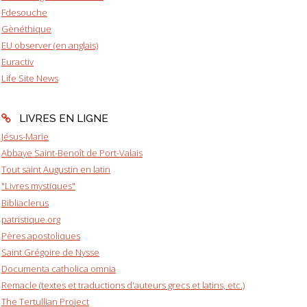
Fdesouche
Gènéthique
EU observer (en anglais)
Euractiv
Life Site News
LIVRES EN LIGNE
Jésus-Marie
Abbaye Saint-Benoît de Port-Valais
Tout saint Augustin en latin
"Livres mystiques"
Bibliaclerus
patristique.org
Pères apostoliques
Saint Grégoire de Nysse
Documenta catholica omnia
Remacle (textes et traductions d'auteurs grecs et latins, etc.)
The Tertullian Project