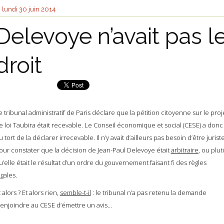
lundi 30
juin 2014
Delevoye n’avait pas l
droit
e tribunal administratif de Paris déclare que la pétition citoyenne sur le proj
e loi Taubira était recevable. Le Conseil économique et social (CESE) a donc
u tort de la déclarer irrecevable. Il n’y avait d’ailleurs pas besoin d’être jurist
our constater que la décision de Jean-Paul Delevoye était
arbitraire
, ou plut
u’elle était le résultat d’un ordre du gouvernement faisant fi des règles
égales.
t alors ? Et alors rien,
semble-t-il
: le tribunal n’a pas retenu la demande
’enjoindre au CESE d’émettre un avis…