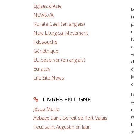
Eglises d'Asie
L
NEWS.VA
L
Rorate Caeli (en anglais)
p
n
New Liturgical Movement
l
Fdesouche
o
Gènéthique
v
EU observer (en anglais)
c
Euractiv
d
j
Life Site News
d
L
LIVRES EN LIGNE
R
Jésus-Marie
m
r
Abbaye Saint-Benoît de Port-Valais
b
Tout saint Augustin en latin
s