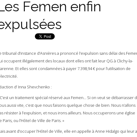
Les Femen enfin
expulsées
e tribunal d’instance d’Asnières a prononcé l’expulsion sans délai des Feme
ui occupent illégalement des locaux dont elles ont fait leur QG à Clichy-la-
arenne. Et elles sont condamnées à payer 7.398,94 € pour l’utilisation de
électricité.
éaction d’ Inna Shevchenko :
 C’est un traitement spécial réservé aux Femen… Si on veut se débarrasser 
ous aussi vite, c’est que nous faisons quelque chose de bien. Nous n’allons
as résister à l’expulsion, et nous irons ailleurs. Nous occuperons une église
e Paris, ou l’Hôtel de Ville de Paris. »
ais avant d’occuper l’Hôtel de Ville, elle en appelle à Anne Hidalgo qui leur 