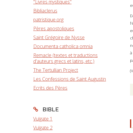
"Livres mystiques"
e
Bibliaclerus
D
patristique.org
l
Pères apostoliques
e
Saint Grégoire de Nysse
c
n
Documenta catholica omnia
à
Remacle (textes et traductions
p
d'auteurs grecs et latins, etc.)
The Tertullian Project
(
Les Confessions de Saint Augustin
Ecrits des Pères
BIBLE
Vulgate 1
Vulgate 2