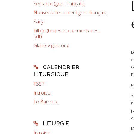
Septante (grec-français)
Nouveau Testament grec-français
Sacy
Fillion (textes et commentaires,
pdf)
Glaire-Vigouroux
L
q
CALENDRIER
G
LITURGIQUE
l’
FSSP
R
Introibo
«
Le Barroux
n
p
d
LITURGIE
M
Introibo