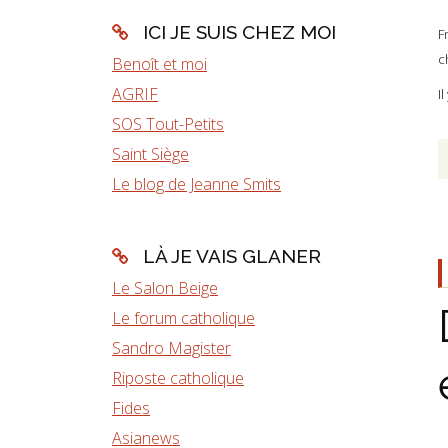
ICI JE SUIS CHEZ MOI
F
c
Benoît et moi
AGRIF
I
SOS Tout-Petits
Saint Siège
Le blog de Jeanne Smits
LÀ JE VAIS GLANER
Le Salon Beige
Le forum catholique
Sandro Magister
Riposte catholique
Fides
Asianews