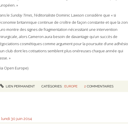
uropéen. »
ans le
Sunday Times
, l’éditorialiste Dominic Lawson considère que « si
’économie britannique continue de croître de façon constante et que la zo
uro montre des signes de fragmentation nécessitant une intervention
hirurgicale, alors Cameron aura besoin de davantage qu’un succès de
égociations cosmétiques comme argument pour la poursuite d’une adhési
 un club dont les cotisations semblent plus onéreuses chaque année qui
asse. »
Via Open Europe)
LIEN PERMANENT
CATÉGORIES :
EUROPE
2
COMMENTAIRES
lundi 30
juin 2014