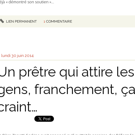
éjà « démontré son soutien »…
LIEN PERMANENT
1
COMMENTAIRE
lundi 30
juin 2014
Un prêtre qui attire les
gens, franchement, ç
craint…