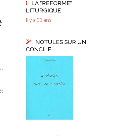
LA "RÉFORME"
LITURGIQUE
e
Il y a 50 ans
NOTULES SUR UN
CONCILE
et
e
ôt