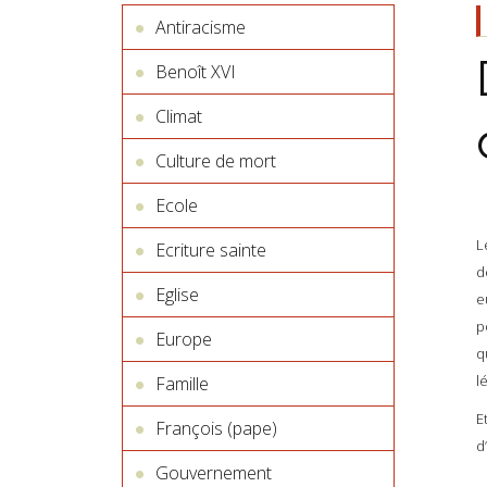
Antiracisme
Benoît XVI
Climat
Culture de mort
Ecole
L
Ecriture sainte
d
Eglise
e
p
Europe
q
l
Famille
E
François (pape)
d
Gouvernement