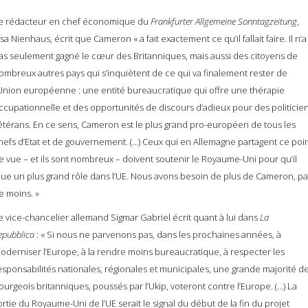
e rédacteur en chef économique du
Frankfurter Allgemeine Sonntagzeitung
,
isa Nienhaus, écrit que Cameron « a fait exactement ce qu’il fallait faire. Il n’a
as seulement gagné le cœur des Britanniques, mais aussi des citoyens de
ombreux autres pays qui s’inquiètent de ce qui va finalement rester de
’Union européenne : une entité bureaucratique qui offre une thérapie
ccupationnelle et des opportunités de discours d’adieux pour des politicie
étérans. En ce sens, Cameron est le plus grand pro-européen de tous les
hefs d’Etat et de gouvernement. (…) Ceux qui en Allemagne partagent ce poi
e vue – et ils sont nombreux – doivent soutenir le Royaume-Uni pour qu’il
oue un plus grand rôle dans l’UE. Nous avons besoin de plus de Cameron, pa
e moins. »
e vice-chancelier allemand Sigmar Gabriel écrit quant à lui dans
La
epubblica
: « Si nous ne parvenons pas, dans les prochaines années, à
oderniser l’Europe, à la rendre moins bureaucratique, à respecter les
esponsabilités nationales, régionales et municipales, une grande majorité d
ourgeois britanniques, poussés par l’Ukip, voteront contre l’Europe. (…) La
ortie du Royaume-Uni de l’UE serait le signal du début de la fin du projet