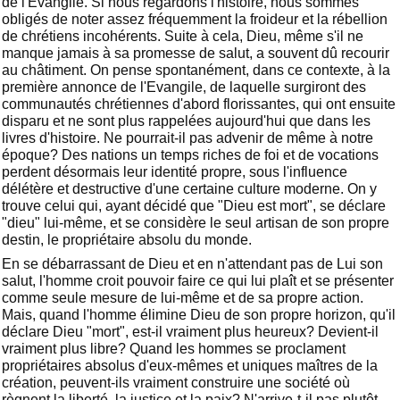
de l'Evangile. Si nous regardons l'histoire, nous sommes
obligés de noter assez fréquemment la froideur et la rébellion
de chrétiens incohérents. Suite à cela, Dieu, même s'il ne
manque jamais à sa promesse de salut, a souvent dû recourir
au châtiment. On pense spontanément, dans ce contexte, à la
première annonce de l'Evangile, de laquelle surgiront des
communautés chrétiennes d'abord florissantes, qui ont ensuite
disparu et ne sont plus rappelées aujourd'hui que dans les
livres d'histoire. Ne pourrait-il pas advenir de même à notre
époque? Des nations un temps riches de foi et de vocations
perdent désormais leur identité propre, sous l'influence
délétère et destructive d'une certaine culture moderne. On y
trouve celui qui, ayant décidé que "Dieu est mort", se déclare
"dieu" lui-même, et se considère le seul artisan de son propre
destin, le propriétaire absolu du monde.
En se débarrassant de Dieu et en n'attendant pas de Lui son
salut, l'homme croit pouvoir faire ce qui lui plaît et se présenter
comme seule mesure de lui-même et de sa propre action.
Mais, quand l'homme élimine Dieu de son propre horizon, qu'il
déclare Dieu "mort", est-il vraiment plus heureux? Devient-il
vraiment plus libre? Quand les hommes se proclament
propriétaires absolus d'eux-mêmes et uniques maîtres de la
création, peuvent-ils vraiment construire une société où
règnent la liberté, la justice et la paix? N'arrive-t-il pas plutôt -