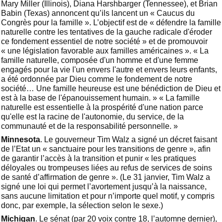
Mary Miller (Illinois), Diana Harshbarger (Tennessee), et Brian
Babin (Texas) annoncent qu’ils lancent un « Caucus du
Congrès pour la famille ». L’objectif est de « défendre la famille
naturelle contre les tentatives de la gauche radicale d'éroder
ce fondement essentiel de notre société » et de promouvoir
« une législation favorable aux familles américaines ». « La
famille naturelle, composée d'un homme et d'une femme
engagés pour la vie l'un envers l'autre et envers leurs enfants,
a été ordonnée par Dieu comme le fondement de notre
société… Une famille heureuse est une bénédiction de Dieu et
est à la base de l'épanouissement humain. » « La famille
naturelle est essentielle à la prospérité d'une nation parce
qu'elle est la racine de l'autonomie, du service, de la
communauté et de la responsabilité personnelle. »
Minnesota
. Le gouverneur Tim Walz a signé un décret faisant
de l’Etat un « sanctuaire pour les transitions de genre », afin
de garantir l’accès à la transition et punir « les pratiques
déloyales ou trompeuses liées au refus de services de soins
de santé d’affirmation de genre ». (Le 31 janvier, Tim Walz a
signé une loi qui permet l’avortement jusqu’à la naissance,
sans aucune limitation et pour n’importe quel motif, y compris
donc, par exemple, la sélection selon le sexe.)
Michigan
. Le sénat (par 20 voix contre 18, l’automne dernier),