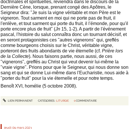
doctrinales et spirituelles, reviendra dans le discours de la
Dernière Cène, lorsque, prenant congé des Apôtres, le
Seigneur dira: "Je suis la vigne véritable et mon Père est le
vigneron. Tout sarment en moi qui ne porte pas de fruit, il
l'enlève, et tout sarment qui porte du fruit, il l'émonde, pour qu'il
porte encore plus de fruit" (
Jn
15, 1-2). A partir de l'événement
pascal, l'histoire du salut connaîtra donc un tournant décisif, et
en seront protagonistes ces "autres vignerons" qui, greffés
comme bourgeons choisis sur le Christ, véritable vigne,
porteront des fruits abondants de vie éternelle (cf.
Prière lors
de la Collecte
). Nous faisons partie, nous aussi, de ces
"vignerons", greffés au Christ qui veut devenir lui-même la
"vraie vigne". Prions pour que le Seigneur, qui nous donne son
sang et qui se donne Lui-même dans l'Eucharistie, nous aide à
"porter du fruit" pour la vie éternelle et pour notre temps.
Benoît XVI, homélie (5 octobre 2008).
LIEN PERMANENT
CATÉGORIES :
LITURGIE
0
COMMENTAIRE
jeudi 09
mars 2023