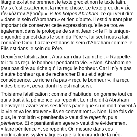
liturgie ex-latine prennent le texte grec et non le texte latin.
Mais c’est exactement la même chose. Le texte grec dit « εἰς
τὸν κόλπον Ἀβραάμ »,
is ton kolpon Abraham
, ce qui veut dire
« dans le sein d’Abraham » et rien d’autre. Il est d’autant plus
important de conserver cette expression qu’elle se trouve
également dans le prologue de saint Jean : « le Fils unique-
engendré qui est dans le sein du Père », lui seul nous a fait
connaître Dieu. Lazare est dans le sein d’Abraham comme le
Fils est dans le sein du Père.
Deuxième falsification : Abraham dirait au riche : « Rappelle-
toi : tu as reçu le bonheur pendant ta vie. » Non, Abraham ne
peut pas dire au riche qu’il a reçu le bonheur. Car il n’y a pas
d’autre bonheur que de rechercher Dieu et d’agir en
conséquence. Le riche n’a pas « reçu le bonheur », il a reçu
« des biens »,
bona
, dont il s’est mal servi.
Troisième falsification : comme d’habitude, on gomme tout ce
qui a trait à la pénitence, au repentir. Le riche dit à Abraham
d’envoyer Lazare vers ses frères parce que si un mort revient à
la vie et va les trouver « ils se convertiront ». Non. Une fois de
plus, le mot latin « pænitentia » veut dire
repentir
, puis
pénitence
. Et « pænitentiam agere » veut dire évidemment
« faire pénitence », se repentir. On mesure dans ces
modifications systématiques que la lex orandi de la néo-