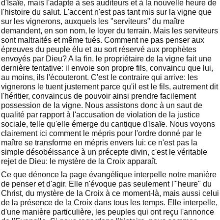
d'Isaïe, mais l'adapte à ses auditeurs et à la nouvelle heure de
l'histoire du salut. L'accent n'est pas tant mis sur la vigne que
sur les vignerons, auxquels les "serviteurs" du maître
demandent, en son nom, le loyer du terrain. Mais les serviteurs
sont maltraités et même tués. Comment ne pas penser aux
épreuves du peuple élu et au sort réservé aux prophètes
envoyés par Dieu? A la fin, le propriétaire de la vigne fait une
dernière tentative: il envoie son propre fils, convaincu que lui,
au moins, ils l'écouteront. C'est le contraire qui arrive: les
vignerons le tuent justement parce qu'il est le fils, autrement dit
l'héritier, convaincus de pouvoir ainsi prendre facilement
possession de la vigne. Nous assistons donc à un saut de
qualité par rapport à l'accusation de violation de la justice
sociale, telle qu'elle émerge du cantique d'Isaïe. Nous voyons
clairement ici comment le mépris pour l'ordre donné par le
maître se transforme en mépris envers lui: ce n'est pas la
simple désobéissance à un précepte divin, c'est le véritable
rejet de Dieu: le mystère de la Croix apparaît.
Ce que dénonce la page évangélique interpelle notre manière
de penser et d'agir. Elle n'évoque pas seulement l'"heure" du
Christ, du mystère de la Croix à ce moment-là, mais aussi celui
de la présence de la Croix dans tous les temps. Elle interpelle,
d'une manière particulière, les peuples qui ont reçu l'annonce