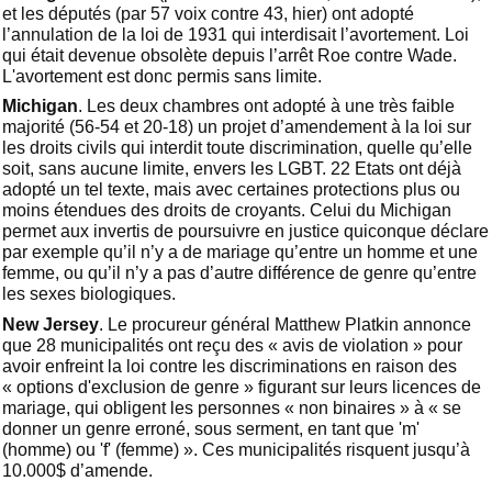
et les députés (par 57 voix contre 43, hier) ont adopté
l’annulation de la loi de 1931 qui interdisait l’avortement. Loi
qui était devenue obsolète depuis l’arrêt Roe contre Wade.
L'avortement est donc permis sans limite.
Michigan
. Les deux chambres ont adopté à une très faible
majorité (56-54 et 20-18) un projet d’amendement à la loi sur
les droits civils qui interdit toute discrimination, quelle qu’elle
soit, sans aucune limite, envers les LGBT. 22 Etats ont déjà
adopté un tel texte, mais avec certaines protections plus ou
moins étendues des droits de croyants. Celui du Michigan
permet aux invertis de poursuivre en justice quiconque déclare
par exemple qu’il n’y a de mariage qu’entre un homme et une
femme, ou qu’il n’y a pas d’autre différence de genre qu’entre
les sexes biologiques.
New Jersey
. Le procureur général Matthew Platkin annonce
que 28 municipalités ont reçu des « avis de violation » pour
avoir enfreint la loi contre les discriminations en raison des
« options d'exclusion de genre » figurant sur leurs licences de
mariage, qui obligent les personnes « non binaires » à « se
donner un genre erroné, sous serment, en tant que 'm'
(homme) ou 'f' (femme) ». Ces municipalités risquent jusqu’à
10.000$ d’amende.