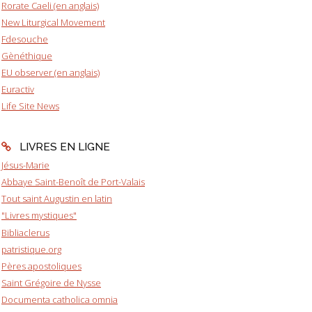
Rorate Caeli (en anglais)
New Liturgical Movement
Fdesouche
Gènéthique
EU observer (en anglais)
Euractiv
Life Site News
LIVRES EN LIGNE
Jésus-Marie
Abbaye Saint-Benoît de Port-Valais
Tout saint Augustin en latin
"Livres mystiques"
Bibliaclerus
patristique.org
Pères apostoliques
Saint Grégoire de Nysse
Documenta catholica omnia