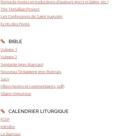
Remacle (textes et traductions d'auteurs grecs et latins, etc.)
The Tertullian Project
Les Confessions de Saint Augustin
Ecrits des Pères
BIBLE
Vulgate 1
Vulgate 2
Septante (grec-français)
Nouveau Testament grec-français
Sacy
Fillion (textes et commentaires, pdf)
Glaire-Vigouroux
CALENDRIER LITURGIQUE
FSSP
Introibo
Le Barroux