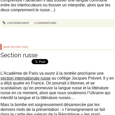
comprendre l’ukrainien il faut trouver une langue commune
entre les interlocuteurs ou trouver un interprète, alors que les
deux comprennent le russe…)
LIEN PERMANENT
11
COMMENTAIRES
jeudi 09
mars 2023
Section russe
L’Académie de Paris va ouvrir à la rentrée prochaine une
section internationale russe
au collège Jacques Prévert. Il y en
a déjà quatre en France. On pourrait s’étonner, et se
scandaliser, qu’on promeuve la langue russe et la littérature
russe en ce moment, alors que nous soutenons l’Ukraine qui
interdit la langue et la littérature russes…
Mais la bombe est soigneusement désamorcée par les
derniers mots de la présentation : « l’enseignement se fait
dans le cadre des valeurs de la République » (en gras).