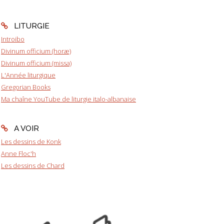
LITURGIE
Introibo
Divinum officium (horæ)
Divinum officium (missa)
L'Année liturgique
Gregorian Books
Ma chaîne YouTube de liturgie italo-albanaise
A VOIR
Les dessins de Konk
Anne Floc'h
Les dessins de Chard