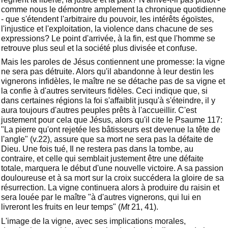
comme nous le démontre amplement la chronique quotidienne
- que s'étendent l'arbitraire du pouvoir, les intérêts égoïstes,
l'injustice et l'exploitation, la violence dans chacune de ses
expressions? Le point d'arrivée, à la fin, est que l'homme se
retrouve plus seul et la société plus divisée et confuse.
Mais les paroles de Jésus contiennent une promesse: la vigne
ne sera pas détruite. Alors qu'il abandonne à leur destin les
vignerons infidèles, le maître ne se détache pas de sa vigne et
la confie à d'autres serviteurs fidèles. Ceci indique que, si
dans certaines régions la foi s'affaiblit jusqu'à s'éteindre, il y
aura toujours d'autres peuples prêts à l'accueillir. C'est
justement pour cela que Jésus, alors qu'il cite le Psaume 117:
"La pierre qu'ont rejetée les bâtisseurs est devenue la tête de
l'angle" (v.22), assure que sa mort ne sera pas la défaite de
Dieu. Une fois tué, Il ne restera pas dans la tombe, au
contraire, et celle qui semblait justement être une défaite
totale, marquera le début d'une nouvelle victoire. A sa passion
douloureuse et à sa mort sur la croix succédera la gloire de sa
résurrection. La vigne continuera alors à produire du raisin et
sera louée par le maître "à d'autres vignerons, qui lui en
livreront les fruits en leur temps" (
Mt
21, 41).
L'image de la vigne, avec ses implications morales,