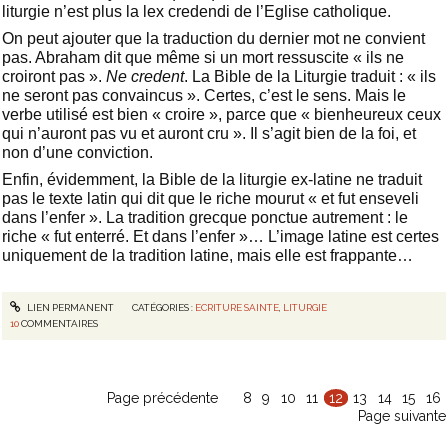
liturgie n’est plus la lex credendi de l’Eglise catholique.
On peut ajouter que la traduction du dernier mot ne convient
pas. Abraham dit que même si un mort ressuscite « ils ne
croiront pas ».
Ne credent
. La Bible de la Liturgie traduit : « ils
ne seront pas convaincus ». Certes, c’est le sens. Mais le
verbe utilisé est bien « croire », parce que « bienheureux ceux
qui n’auront pas vu et auront cru ». Il s’agit bien de la foi, et
non d’une conviction.
Enfin, évidemment, la Bible de la liturgie ex-latine ne traduit
pas le texte latin qui dit que le riche mourut « et fut enseveli
dans l’enfer ». La tradition grecque ponctue autrement : le
riche « fut enterré. Et dans l’enfer »… L’image latine est certes
uniquement de la tradition latine, mais elle est frappante…
LIEN PERMANENT
CATÉGORIES :
ECRITURE SAINTE
,
LITURGIE
10
COMMENTAIRES
Page précédente
8
9
10
11
12
13
14
15
16
Page suivante