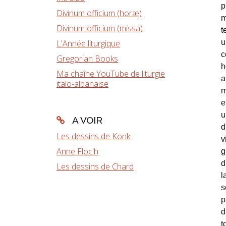
p
Divinum officium (horæ)
m
Divinum officium (missa)
t
u
L'Année liturgique
c
Gregorian Books
h
Ma chaîne YouTube de liturgie
a
italo-albanaise
m
e
u
A VOIR
d
Les dessins de Konk
v
Anne Floc'h
g
d
Les dessins de Chard
l
s
p
d
t