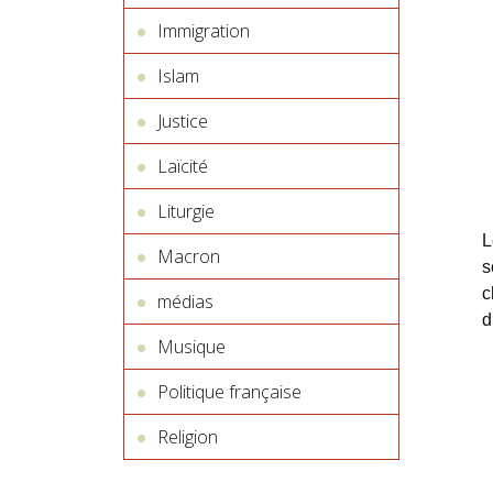
Immigration
Islam
Justice
Laïcité
Liturgie
L
Macron
s
c
médias
d
Musique
Politique française
Religion