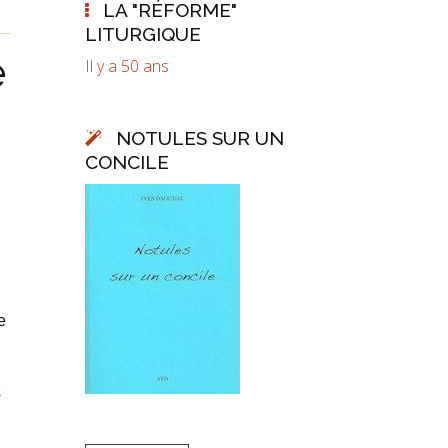
LA "RÉFORME"
LITURGIQUE
e
Il y a 50 ans
NOTULES SUR UN
CONCILE
e
s