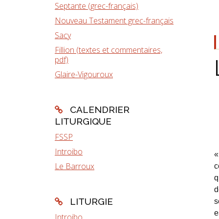
Septante (grec-français)
Nouveau Testament grec-français
Sacy
Fillion (textes et commentaires,
pdf)
Glaire-Vigouroux
CALENDRIER
LITURGIQUE
FSSP
Introibo
«
Le Barroux
c
q
d
LITURGIE
s
e
Introibo