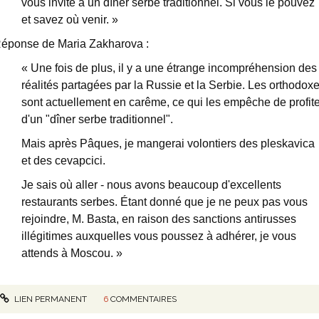
vous invite à un dîner serbe traditionnel. Si vous le pouvez
et savez où venir. »
éponse de Maria Zakharova :
« Une fois de plus, il y a une étrange incompréhension des
réalités partagées par la Russie et la Serbie. Les orthodox
sont actuellement en carême, ce qui les empêche de profite
d'un "dîner serbe traditionnel".
Mais après Pâques, je mangerai volontiers des pleskavica
et des cevapcici.
Je sais où aller - nous avons beaucoup d'excellents
restaurants serbes. Étant donné que je ne peux pas vous
rejoindre, M. Basta, en raison des sanctions antirusses
illégitimes auxquelles vous poussez à adhérer, je vous
attends à Moscou. »
LIEN PERMANENT
6
COMMENTAIRES