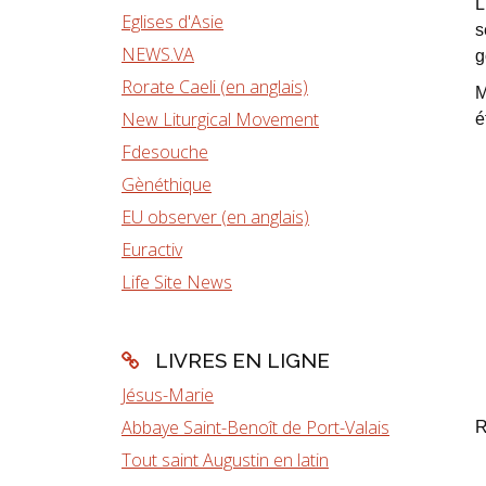
L
Eglises d'Asie
s
NEWS.VA
g
Rorate Caeli (en anglais)
M
New Liturgical Movement
é
Fdesouche
Gènéthique
EU observer (en anglais)
Euractiv
Life Site News
LIVRES EN LIGNE
Jésus-Marie
Abbaye Saint-Benoît de Port-Valais
R
Tout saint Augustin en latin