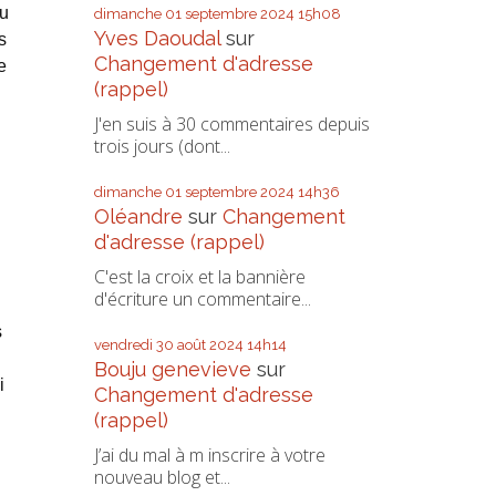
du
dimanche 01
septembre 2024
15h08
Yves Daoudal
sur
s
Changement d'adresse
e
(rappel)
J'en suis à 30 commentaires depuis
trois jours (dont...
dimanche 01
septembre 2024
14h36
Oléandre
sur
Changement
d'adresse (rappel)
C'est la croix et la bannière
d'écriture un commentaire...
s
vendredi 30
août 2024
14h14
Bouju genevieve
sur
i
Changement d'adresse
(rappel)
J’ai du mal à m inscrire à votre
nouveau blog et...