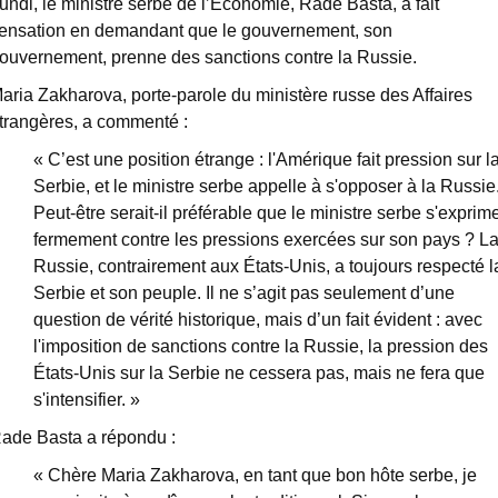
undi, le ministre serbe de l’Economie, Rade Basta, a fait
ensation en demandant que le gouvernement, son
ouvernement, prenne des sanctions contre la Russie.
aria Zakharova, porte-parole du ministère russe des Affaires
trangères, a commenté :
« C’est une position étrange : l'Amérique fait pression sur l
Serbie, et le ministre serbe appelle à s'opposer à la Russie
Peut-être serait-il préférable que le ministre serbe s'exprim
fermement contre les pressions exercées sur son pays ? L
Russie, contrairement aux États-Unis, a toujours respecté l
Serbie et son peuple. Il ne s’agit pas seulement d’une
question de vérité historique, mais d’un fait évident : avec
l'imposition de sanctions contre la Russie, la pression des
États-Unis sur la Serbie ne cessera pas, mais ne fera que
s'intensifier. »
ade Basta a répondu :
« Chère Maria Zakharova, en tant que bon hôte serbe, je