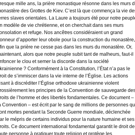
resque mille ans, la prière monastique résonne dans les murs 
onastère des Grottes de Kiev. C’est là que commença la vie de
erres slaves orientales. La Laure a toujours été pour notre peupl
n modèle de vie chrétienne, et on cherchait dans ses murs
onsolation et refuge. Nos ancêtres considéraient un grand
onneur d’apporter leur obole pour la construction du monastère,
fin que la prière ne cesse pas dans les murs du monastère. Or,
aintenant, alors que notre peuple subit tant de malheurs, faut-il
nfoncer le clou et semer la discorde dans la société
krainienne ? Conformément à la Constitution, l’État n’a pas le
roit de s’immiscer dans la vie interne de l’Église. Les actions
isant à discréditer l’Église orthodoxe ukrainienne violent
rossièrement les principes de la Convention de sauvegarde de
roits de l’homme et des libertés fondamentales. Ce document –
a Convention – est écrit par le sang de millions de personnes qu
ont mortes pendant la Seconde Guerre mondiale, déclenchée
ar le mépris de certains individus pour la nature humaine et ses
roits. Ce document international fondamental garantit le droit de
oute personne à pratiquer toute religion et protège les