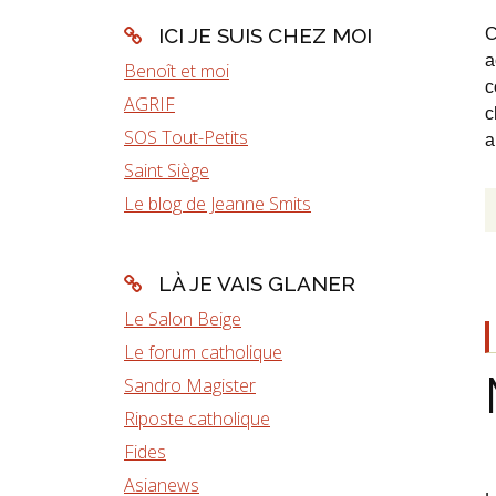
ICI JE SUIS CHEZ MOI
C
a
Benoît et moi
c
AGRIF
c
SOS Tout-Petits
a
Saint Siège
Le blog de Jeanne Smits
LÀ JE VAIS GLANER
Le Salon Beige
Le forum catholique
Sandro Magister
Riposte catholique
Fides
Asianews