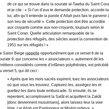
de ce qui se trouve dans la sourate al-Tawba du Saint Cor
et je cite : « Si l’un d’eux te demande protection, accorde-la
lui, afin qu’il entende la parole d’Allah puis fais le parvenir 
son lieu de sécurité ». Cette protection doit être accordée
aux croyants comme aux non-croyants, toujours selon le
Saint Coran. Quelle articulation remarquable de la
protection des réfugiés, des siècles avant la convention de
1951 sur les réfugiés ! »
e Salon Beige
rappelle
opportunément que ce verset 6 de la
ourate 9, qui concerne les « associateurs », autrement dit les
hrétiens considérés comme d’infâmes polythéistes, est précédé
u verset 5, qui dit ceci :
« Après que les mois sacrés expirent, tuez les associateurs
où que vous les trouviez. Capturez-les, assiégez-les et
guettez-les dans toute embuscade. Si ensuite, ils se
repentent, accomplissent la Salât et acquittent la Zakât
[donc deviennent musulmans], alors laissez-leur la voie
libre, car Allah est Pardonneur et Miséricordieux. »