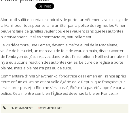
Alors qu’il suffit en certains endroits de porter un vêtement avec le logo de
la Manif pour tous pour se faire arrêter par la police du régime, les Femen
peuvent faire ce qu’elles veulent où elles veulent sans que les autorités
n’interviennent. Et elles crient victoire, naturellement.
Le 20 décembre, une Femen, devant le maître autel de la Madeleine,
voilée de bleu ciel, un morceau de foie de veau en main, disait « avorter
de l’embryon de Jésus », avec dans le dos l’inscription « Noël est annulé ». Il
n’y a eu aucune réaction des autorités civiles. Le curé de l’église a porté
plainte, mais la plainte n’a pas eu de suite.
Commentaire
d’Inna Shevchenko, fondatrice des Femen en France après
s’être enfuie d’Ukraine et nouvelle égérie de la République française (sur
les timbres poste) : « Rien ne s’est passé, Éloïse n’a pas été appelée par la
police. Cela montre combien l’Église est devenue faible en France… »
LIEN PERMANENT
8
COMMENTAIRES