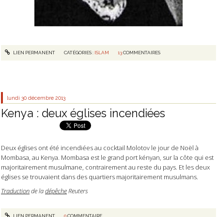
LIEN PERMANENT
CATÉGORIES :
ISLAM
13
COMMENTAIRES
lundi 30
décembre 2013
Kenya : deux églises incendiées
Deux églises ont été incendiées au cocktail Molotov le jour de Noël à
Mombasa, au Kenya. Mombasa est le grand port kényan, sur la côte qui est
majoritairement musulmane, contrairement au reste du pays. Et les deux
églises se trouvaient dans des quartiers majoritairement musulmans.
Traduction
de la
dépêche
Reuters
LIEN PERMANENT
0
COMMENTAIRE