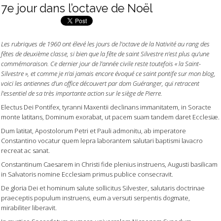
7e jour dans l’octave de Noël
Les rubriques de 1960 ont élevé les jours de l’octave de la Nativité au rang des
fêtes de deuxième classe, si bien que la fête de saint Silvestre n’est plus qu’une
commémoraison. Ce dernier jour de l’année civile reste toutefois « la Saint-
Silvestre », et comme je n’ai jamais encore évoqué ce saint pontife sur mon blog,
voici les antiennes d’un office découvert par dom Guéranger, qui retracent
l’essentiel de sa très importante action sur le siège de Pierre.
Electus Dei Pontifex, tyranni Maxentii declinans immanitatem, in Soracte
monte latitans, Dominum exorabat, ut pacem suam tandem daret Ecclesiæ.
Dum latitat, Apostolorum Petri et Pauli admonitu, ab imperatore
Constantino vocatur quem lepra laborantem salutari baptismi lavacro
recreat ac sanat.
Constantinum Caesarem in Christi fide plenius instruens, Augusti basilicam
in Salvatoris nomine Ecclesiam primus publice consecravit.
De gloria Dei et hominum salute sollicitus Silvester, salutaris doctrinae
praeceptis populum instruens, eum a versuti serpentis dogmate,
mirabiliter liberavit.