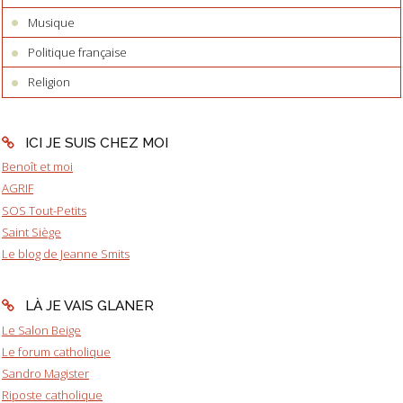
Musique
Politique française
Religion
ICI JE SUIS CHEZ MOI
Benoît et moi
AGRIF
SOS Tout-Petits
Saint Siège
Le blog de Jeanne Smits
LÀ JE VAIS GLANER
Le Salon Beige
Le forum catholique
Sandro Magister
Riposte catholique