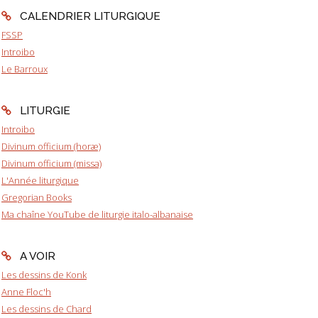
CALENDRIER LITURGIQUE
FSSP
Introibo
Le Barroux
LITURGIE
Introibo
Divinum officium (horæ)
Divinum officium (missa)
L'Année liturgique
Gregorian Books
Ma chaîne YouTube de liturgie italo-albanaise
A VOIR
Les dessins de Konk
Anne Floc'h
Les dessins de Chard