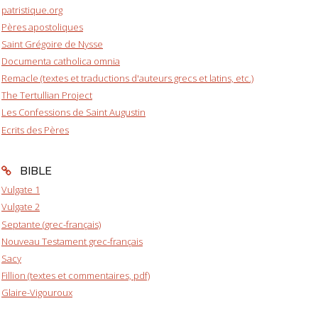
patristique.org
Pères apostoliques
Saint Grégoire de Nysse
Documenta catholica omnia
Remacle (textes et traductions d'auteurs grecs et latins, etc.)
The Tertullian Project
Les Confessions de Saint Augustin
Ecrits des Pères
BIBLE
Vulgate 1
Vulgate 2
Septante (grec-français)
Nouveau Testament grec-français
Sacy
Fillion (textes et commentaires, pdf)
Glaire-Vigouroux