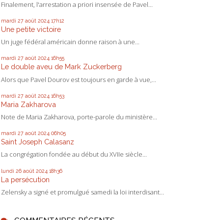
Finalement, l'arrestation a priori insensée de Pavel...
mardi 27
août 2024
17h12
Une petite victoire
Un juge fédéral américain donne raison à une...
mardi 27
août 2024
16h55
Le double aveu de Mark Zuckerberg
Alors que Pavel Dourov est toujours en garde à vue,...
mardi 27
août 2024
16h53
Maria Zakharova
Note de Maria Zakharova, porte-parole du ministère...
mardi 27
août 2024
06h05
Saint Joseph Calasanz
La congrégation fondée au début du XVIIe siècle...
lundi 26
août 2024
18h36
La persécution
Zelensky a signé et promulgué samedi la loi interdisant...