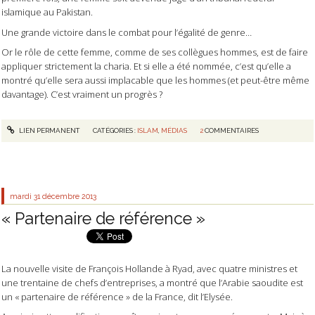
islamique au Pakistan.
Une grande victoire dans le combat pour l’égalité de genre…
Or le rôle de cette femme, comme de ses collègues hommes, est de faire
appliquer strictement la charia. Et si elle a été nommée, c’est qu’elle a
montré qu’elle sera aussi implacable que les hommes (et peut-être même
davantage). C’est vraiment un progrès ?
LIEN PERMANENT
CATÉGORIES :
ISLAM
,
MÉDIAS
2
COMMENTAIRES
mardi 31
décembre 2013
« Partenaire de référence »
La nouvelle visite de François Hollande à Ryad, avec quatre ministres et
une trentaine de chefs d’entreprises, a montré que l’Arabie saoudite est
un « partenaire de référence » de la France, dit l’Elysée.