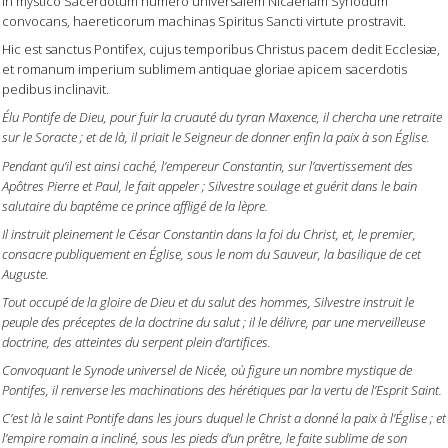
In mystico Sacerdotum numero universalem Nicaenam Synodum
convocans, haereticorum machinas Spiritus Sancti virtute prostravit.
Hic est sanctus Pontifex, cujus temporibus Christus pacem dedit Ecclesiæ,
et romanum imperium sublimem antiquae gloriae apicem sacerdotis
pedibus inclinavit.
Élu Pontife de Dieu, pour fuir la cruauté du tyran Maxence, il chercha une retraite
sur le Soracte ; et de là, il priait le Seigneur de donner enfin la paix à son Église.
Pendant qu’il est ainsi caché, l’empereur Constantin, sur l’avertissement des
Apôtres Pierre et Paul, le fait appeler ; Silvestre soulage et guérit dans le bain
salutaire du baptême ce prince affligé de la lèpre.
Il instruit pleinement le César Constantin dans la foi du Christ, et, le premier,
consacre publiquement en Église, sous le nom du Sauveur, la basilique de cet
Auguste.
Tout occupé de la gloire de Dieu et du salut des hommes, Silvestre instruit le
peuple des préceptes de la doctrine du salut ; il le délivre, par une merveilleuse
doctrine, des atteintes du serpent plein d’artifices.
Convoquant le Synode universel de Nicée, où figure un nombre mystique de
Pontifes, il renverse les machinations des hérétiques par la vertu de l’Esprit Saint.
C’est là le saint Pontife dans les jours duquel le Christ a donné la paix à l’Église ; et
l’empire romain a incliné, sous les pieds d’un prêtre, le faite sublime de son