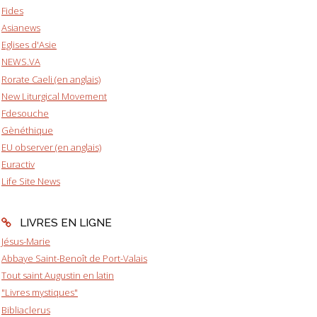
Fides
Asianews
Eglises d'Asie
NEWS.VA
Rorate Caeli (en anglais)
New Liturgical Movement
Fdesouche
Gènéthique
EU observer (en anglais)
Euractiv
Life Site News
LIVRES EN LIGNE
Jésus-Marie
Abbaye Saint-Benoît de Port-Valais
Tout saint Augustin en latin
"Livres mystiques"
Bibliaclerus