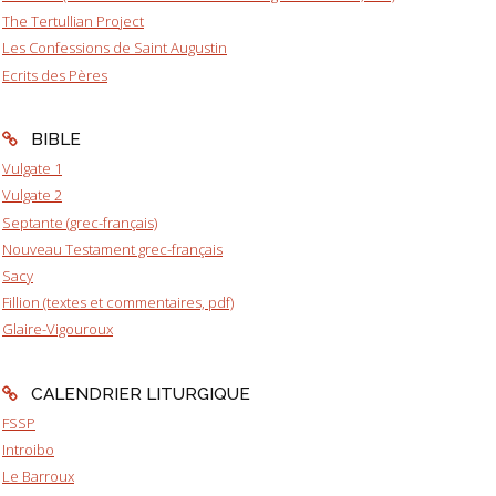
The Tertullian Project
Les Confessions de Saint Augustin
Ecrits des Pères
BIBLE
Vulgate 1
Vulgate 2
Septante (grec-français)
Nouveau Testament grec-français
Sacy
Fillion (textes et commentaires, pdf)
Glaire-Vigouroux
CALENDRIER LITURGIQUE
FSSP
Introibo
Le Barroux