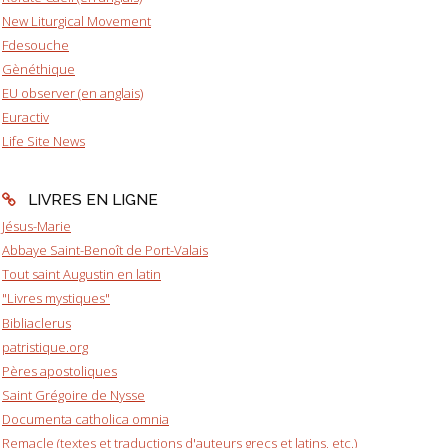
New Liturgical Movement
Fdesouche
Gènéthique
EU observer (en anglais)
Euractiv
Life Site News
LIVRES EN LIGNE
Jésus-Marie
Abbaye Saint-Benoît de Port-Valais
Tout saint Augustin en latin
"Livres mystiques"
Bibliaclerus
patristique.org
Pères apostoliques
Saint Grégoire de Nysse
Documenta catholica omnia
Remacle (textes et traductions d'auteurs grecs et latins, etc.)