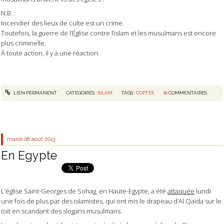
N.B. :
Incendier des lieux de culte est un crime.
Toutefois, la guerre de l’Église contre l’islam et les musulmans est encore
plus criminelle.
À toute action, il y a une réaction.
LIEN PERMANENT
CATÉGORIES :
ISLAM
TAGS :
COPTES
16
COMMENTAIRES
mardi 06
août 2013
En Egypte
L’église Saint-Georges de Sohag, en Haute-Egypte, a été
attaquée
lundi
une fois de plus par des islamistes, qui ont mis le drapeau d’Al Qaïda sur le
toit en scandant des slogans musulmans.