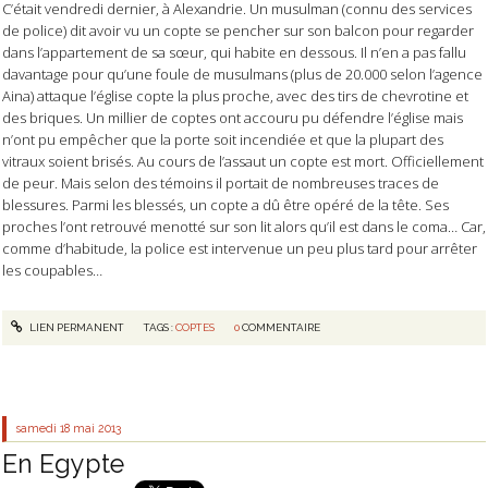
C’était vendredi dernier, à Alexandrie. Un musulman (connu des services
de police) dit avoir vu un copte se pencher sur son balcon pour regarder
dans l’appartement de sa sœur, qui habite en dessous. Il n’en a pas fallu
davantage pour qu’une foule de musulmans (plus de 20.000 selon l’agence
Aina) attaque l’église copte la plus proche, avec des tirs de chevrotine et
des briques. Un millier de coptes ont accouru pu défendre l’église mais
n’ont pu empêcher que la porte soit incendiée et que la plupart des
vitraux soient brisés. Au cours de l’assaut un copte est mort. Officiellement
de peur. Mais selon des témoins il portait de nombreuses traces de
blessures. Parmi les blessés, un copte a dû être opéré de la tête. Ses
proches l’ont retrouvé menotté sur son lit alors qu’il est dans le coma… Car,
comme d’habitude, la police est intervenue un peu plus tard pour arrêter
les coupables…
LIEN PERMANENT
TAGS :
COPTES
0
COMMENTAIRE
samedi 18
mai 2013
En Egypte