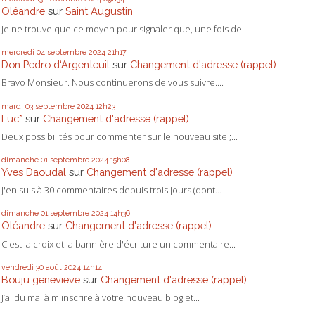
Oléandre
sur
Saint Augustin
Je ne trouve que ce moyen pour signaler que, une fois de...
mercredi 04
septembre 2024
21h17
Don Pedro d‘Argenteuil
sur
Changement d'adresse (rappel)
Bravo Monsieur. Nous continuerons de vous suivre....
mardi 03
septembre 2024
12h23
Luc*
sur
Changement d'adresse (rappel)
Deux possibilités pour commenter sur le nouveau site ;...
dimanche 01
septembre 2024
15h08
Yves Daoudal
sur
Changement d'adresse (rappel)
J'en suis à 30 commentaires depuis trois jours (dont...
dimanche 01
septembre 2024
14h36
Oléandre
sur
Changement d'adresse (rappel)
C'est la croix et la bannière d'écriture un commentaire...
vendredi 30
août 2024
14h14
Bouju genevieve
sur
Changement d'adresse (rappel)
J’ai du mal à m inscrire à votre nouveau blog et...