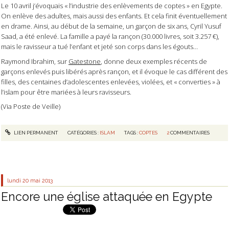
Le 10 avril j’évoquais « l’industrie des enlèvements de coptes » en Egypte.
On enlève des adultes, mais aussi des enfants. Et cela finit éventuellement
en drame. Ainsi, au début de la semaine, un garçon de six ans, Cyril Yusuf
Saad, a été enlevé. La famille a payé la rançon (30.000 livres, soit 3.257 €),
mais le ravisseur a tué l’enfant et jeté son corps dans les égouts…
Raymond Ibrahim, sur
Gatestone
, donne deux exemples récents de
garçons enlevés puis libérés après rançon, et il évoque le cas différent des
filles, des centaines d’adolescentes enlevées, violées, et « converties » à
l’islam pour être mariées à leurs ravisseurs.
(Via Poste de Veille)
LIEN PERMANENT
CATÉGORIES :
ISLAM
TAGS :
COPTES
2
COMMENTAIRES
lundi 20
mai 2013
Encore une église attaquée en Egypte