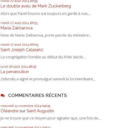
mardi 27
août 2024
16h55
Le double aveu de Mark Zuckerberg
Alors que Pavel Dourov est toujours en garde à vue,...
mardi 27
août 2024
16h53
Maria Zakharova
Note de Maria Zakharova, porte-parole du ministère...
mardi 27
août 2024
06h05
Saint Joseph Calasanz
La congrégation fondée au début du XVIIe siècle...
lundi 26
août 2024
18h36
La persécution
Zelensky a signé et promulgué samedi la loi interdisant...
COMMENTAIRES RÉCENTS
mercredi 13
novembre 2024
09h35
Oléandre
sur
Saint Augustin
Je ne trouve que ce moyen pour signaler que, une fois de...
mercredi 13
novembre 2024
09h34