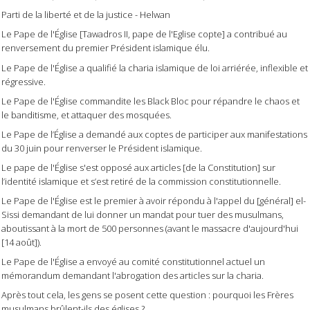
Parti de la liberté et de la justice - Helwan
Le Pape de l'Église [Tawadros II, pape de l'Eglise copte] a contribué au
renversement du premier Président islamique élu.
Le Pape de l'Église a qualifié la charia islamique de loi arriérée, inflexible et
régressive.
Le Pape de l'Église commandite les Black Bloc pour répandre le chaos et
le banditisme, et attaquer des mosquées.
Le Pape de l’Église a demandé aux coptes de participer aux manifestations
du 30 juin pour renverser le Président islamique.
Le pape de l'Église s'est opposé aux articles [de la Constitution] sur
l’identité islamique et s’est retiré de la commission constitutionnelle.
Le Pape de l'Église est le premier à avoir répondu à l'appel du [général] el-
Sissi demandant de lui donner un mandat pour tuer des musulmans,
aboutissant à la mort de 500 personnes (avant le massacre d'aujourd'hui
[14 août]).
Le Pape de l'Église a envoyé au comité constitutionnel actuel un
mémorandum demandant l'abrogation des articles sur la charia.
Après tout cela, les gens se posent cette question : pourquoi les Frères
musulmans brûlent-ils des églises ?