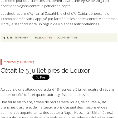
Le même jour des islamistes ont pénétré dans une église de Girga en
criant des slogans contre le patriarche copte.
Les déclarations d’Ayman al-Zawahiri, le chef d’Al Qaïda, dénonçant le
« complot américain » appuyé par l’armée et les coptes contre Mohammed
Morsi, laissent craindre un regain de violences antichrétiennes.
LIEN PERMANENT
TAGS :
COPTES
0
COMMENTAIRE
mercredi 31
juillet 2013
C’était le 5 juillet près de Louxor
Au cours d'une attaque qui a duré 18 heures le 5 juillet, quatre chrétiens
coptes ont été tués et quatre autres grièvement blessés.
Une foule en colère, armée de barres métalliques, de couteaux, de
branches d'arbre et de marteaux, a pris d'assaut des maisons et des
commerces appartenant à des coptes à Nagah Hassan, à 18 kilomètres à
l'ouest de Louxor, après que le cadavre d'un musulman a été découvert