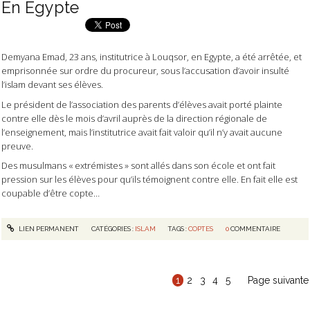
En Egypte
Demyana Emad, 23 ans, institutrice à Louqsor, en Egypte, a été arrêtée, et
emprisonnée sur ordre du procureur, sous l’accusation d’avoir insulté
l’islam devant ses élèves.
Le président de l’association des parents d’élèves avait porté plainte
contre elle dès le mois d’avril auprès de la direction régionale de
l’enseignement, mais l’institutrice avait fait valoir qu’il n’y avait aucune
preuve.
Des musulmans « extrémistes » sont allés dans son école et ont fait
pression sur les élèves pour qu’ils témoignent contre elle. En fait elle est
coupable d’être copte…
LIEN PERMANENT
CATÉGORIES :
ISLAM
TAGS :
COPTES
0
COMMENTAIRE
1
2
3
4
5
Page suivante