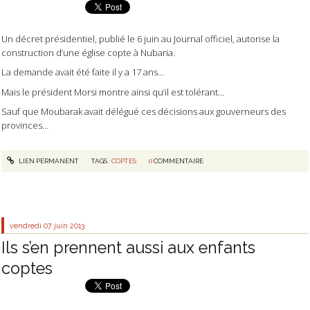
Un décret présidentiel, publié le 6 juin au Journal officiel, autorise la
construction d’une église copte à Nubaria.
La demande avait été faite il y a 17 ans…
Mais le président Morsi montre ainsi qu’il est tolérant…
Sauf que Moubarak avait délégué ces décisions aux gouverneurs des
provinces…
LIEN PERMANENT
TAGS :
COPTES
0
COMMENTAIRE
vendredi 07
juin 2013
Ils s’en prennent aussi aux enfants
coptes