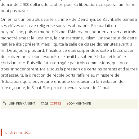
demandé 2.900 dollars de caution pour sa libération, ce que sa famille ne
peut pas payer.
On en sait un peu plus sur le « crime » de Demanya. Le 8 avril, elle parlait à
ses élèves de la vie religieuse sous les pharaons. Elle parlait du
polythéisme, puis du monothéisme d’Akhenaton, pour en arriver aux trois
monothéismes : le judaïsme, le christianisme, l’islam. L’inspecteur de cette
matière était présent, mais il quitta la salle de classe dix minutes avant la
fin. Deux jours plus tard, l’institutrice était suspendue, suite à l’accusation
de trois enfants selon lesquels elle avait blasphémé l’islam et loué le
christianisme. Puis elle fut interrogée par trois commissions, qui toutes
trois l’innocentèrent. Mais, sous la pression de certains parents et d’autres
professeurs, la direction de l’école porta l’affaire au ministère de
l’Education, qui a ouvert une enquête conduisant à l’arrestation de
l’enseignante, le 8 mai. Son procès devrait s’ouvrir le 21 mai.
LIEN PERMANENT
TAGS :
COPTES
1
COMMENTAIRE
lundi 13
mai 2013