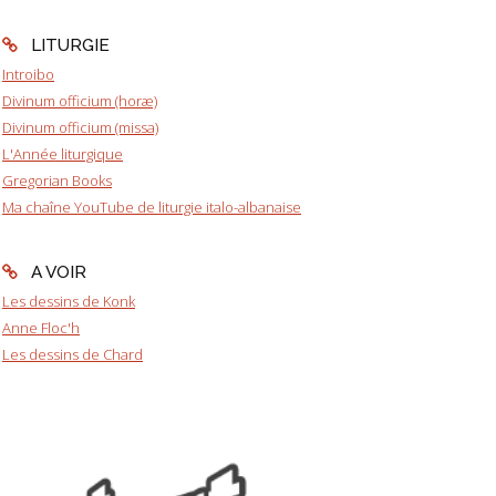
LITURGIE
Introibo
Divinum officium (horæ)
Divinum officium (missa)
L'Année liturgique
Gregorian Books
Ma chaîne YouTube de liturgie italo-albanaise
A VOIR
Les dessins de Konk
Anne Floc'h
Les dessins de Chard