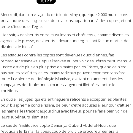
Mercredi, dans un village du district de Minya, quelque 2.000 musulmans
ont attaqué des magasins et des maisons appartenant à des coptes, et ont
tenté d’incendier l’église.
Hier soir, « des heurts entre musulmans et chrétiens », comme disent les
agences de presse, des heurts… devant une église, ont fait un mort et des
dizaines de blessés.
Les attaques contre les coptes sont devenues quotidiennes, fait
remarquer Asianews. Depuis l’arrivée au pouvoir des Frères musulmans, la
justice est de plus en plus prise en mains par les Frères, quand ce n’est
pas par les salafistes, et les imams radicaux peuvent exprimer sans fard
toute la violence de l’idéologie islamiste, excitant notamment dans les
campagnes des foules musulmanes largement illettrées contre les
chrétiens.
En outre, les juges, qui étaient naguère réticents à accepter les plaintes
pour blasphème contre l’islam, de peur d’être accusés à leur tour d’attiser
les haines, les traitent aujourd’hui avec faveur, pour se faire bien voir de
leurs supérieurs islamistes.
Le cas de l’institutrice copte Demanya Oubeid Abdel al-Nour, que
j’évoquais le 13 mai, fait beaucoup de bruit. Le procureur général a