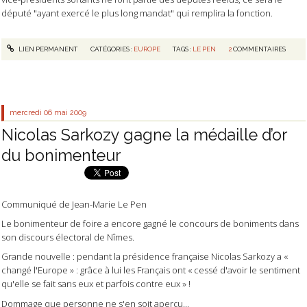
député "ayant exercé le plus long mandat" qui remplira la fonction.
LIEN PERMANENT
CATÉGORIES :
EUROPE
TAGS :
LE PEN
2
COMMENTAIRES
mercredi 06
mai 2009
Nicolas Sarkozy gagne la médaille d’or
du bonimenteur
Communiqué de Jean-Marie Le Pen
Le bonimenteur de foire a encore gagné le concours de boniments dans
son discours électoral de Nîmes.
Grande nouvelle : pendant la présidence française Nicolas Sarkozy a «
changé l'Europe » : grâce à lui les Français ont « cessé d'avoir le sentiment
qu'elle se fait sans eux et parfois contre eux » !
Dommage que personne ne s'en soit aperçu...