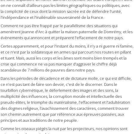
on ne connaît d'ailleurs pas les limites géographiques ou politiques, avec
la complicité de ceux dont la mission sacrée est de défendre l'unité,
l'indépendance et l'inaliénable souveraineté de la France.
Comment ne pas être frappé par le parallélisme des situations qui
amenèrent Jeanne d'Arc à quitter la maison paternelle de Domrémy, et les
évènements qui annoncent et préparent l'effacement de notre pays.
Certes apparemment, et pour l'instant du moins, il n'y a ni guerre ni famine,
et ce n'est par la soldatesque en armes qui parcourt nos routes en pillant
et tuant. Mais, aussi les corps et les âmes sont moins bien trempés et la
crise qui commence ne va pas manquer d'aggraver le chiffre déjà
scandaleux de 7 millions de pauvres dans notre pays.
Dans les périodes de décadence et de dictature molle, ce qui est difficile,
ce n'est pas tant de faire son devoir, c'est de le discerner. Dans le
tourbillon cybernétique, le déferlement des images et des sons, la
multiplicité des influences, la corruption morale et intellectuelle des
pseudo-élites, le triomphe du matérialisme, l'effacement et l'adultération
des dogmes religieux, l'avachissement des caractères, comment trouver
son chemin autrement que par référence aux épreuves passées, aux
principes et aux traditions de notre peuple.
Comme les oiseaux piégés la nuit par les projecteurs, nos opinions sont