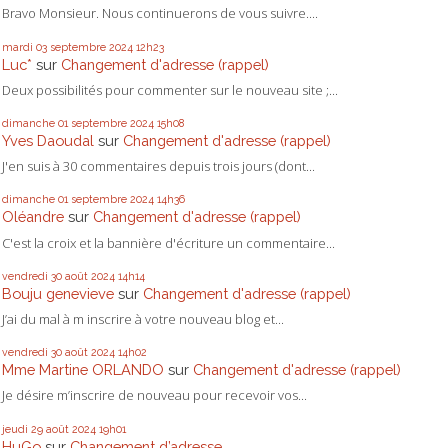
Bravo Monsieur. Nous continuerons de vous suivre....
mardi 03
septembre 2024
12h23
Luc*
sur
Changement d'adresse (rappel)
Deux possibilités pour commenter sur le nouveau site ;...
dimanche 01
septembre 2024
15h08
Yves Daoudal
sur
Changement d'adresse (rappel)
J'en suis à 30 commentaires depuis trois jours (dont...
dimanche 01
septembre 2024
14h36
Oléandre
sur
Changement d'adresse (rappel)
C'est la croix et la bannière d'écriture un commentaire...
vendredi 30
août 2024
14h14
Bouju genevieve
sur
Changement d'adresse (rappel)
J’ai du mal à m inscrire à votre nouveau blog et...
vendredi 30
août 2024
14h02
Mme Martine ORLANDO
sur
Changement d'adresse (rappel)
Je désire m’inscrire de nouveau pour recevoir vos...
jeudi 29
août 2024
19h01
HuGo
sur
Changement d’adresse