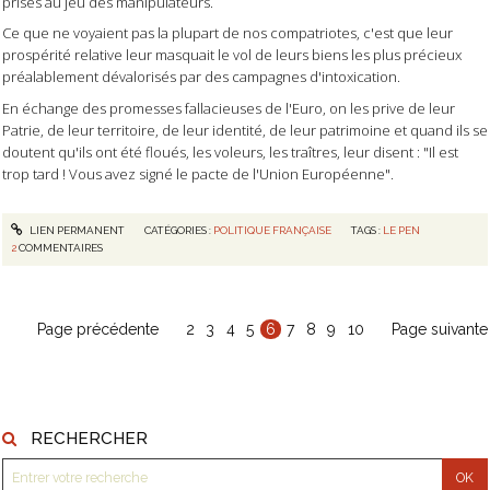
prises au jeu des manipulateurs.
Ce que ne voyaient pas la plupart de nos compatriotes, c'est que leur
prospérité relative leur masquait le vol de leurs biens les plus précieux
préalablement dévalorisés par des campagnes d'intoxication.
En échange des promesses fallacieuses de l'Euro, on les prive de leur
Patrie, de leur territoire, de leur identité, de leur patrimoine et quand ils se
doutent qu'ils ont été floués, les voleurs, les traîtres, leur disent : "Il est
trop tard ! Vous avez signé le pacte de l'Union Européenne".
LIEN PERMANENT
CATÉGORIES :
POLITIQUE FRANÇAISE
TAGS :
LE PEN
2
COMMENTAIRES
Page précédente
2
3
4
5
6
7
8
9
10
Page suivante
RECHERCHER