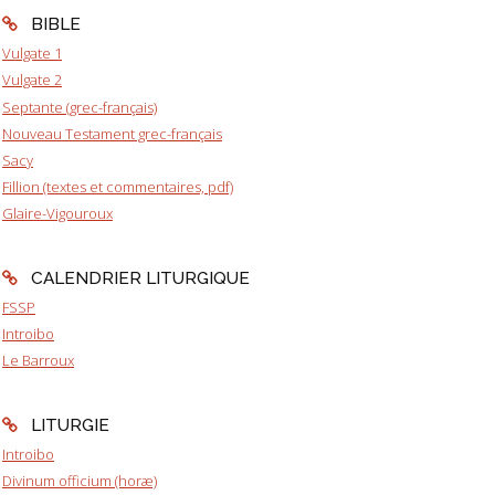
BIBLE
Vulgate 1
Vulgate 2
Septante (grec-français)
Nouveau Testament grec-français
Sacy
Fillion (textes et commentaires, pdf)
Glaire-Vigouroux
CALENDRIER LITURGIQUE
FSSP
Introibo
Le Barroux
LITURGIE
Introibo
Divinum officium (horæ)