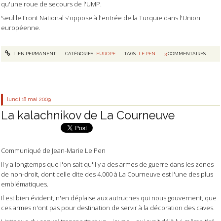
qu'une roue de secours de l'UMP.
Seul le Front National s'oppose à l'entrée de la Turquie dans l'Union
européenne.
LIEN PERMANENT
CATÉGORIES :
EUROPE
TAGS :
LE PEN
3
COMMENTAIRES
lundi 18
mai 2009
La kalachnikov de La Courneuve
Communiqué de Jean-Marie Le Pen
Il y a longtemps que l'on sait qu'il y a des armes de guerre dans les zones
de non-droit, dont celle dite des 4.000 à La Courneuve est l'une des plus
emblématiques.
Il est bien évident, n'en déplaise aux autruches qui nous gouvernent, que
ces armes n'ont pas pour destination de servir à la décoration des caves.