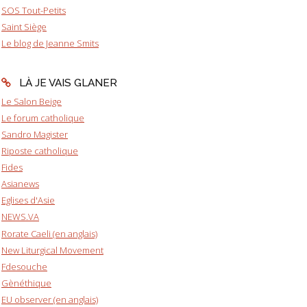
SOS Tout-Petits
Saint Siège
Le blog de Jeanne Smits
LÀ JE VAIS GLANER
Le Salon Beige
Le forum catholique
Sandro Magister
Riposte catholique
Fides
Asianews
Eglises d'Asie
NEWS.VA
Rorate Caeli (en anglais)
New Liturgical Movement
Fdesouche
Gènéthique
EU observer (en anglais)