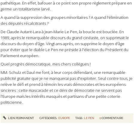
pathétique. En effet, bafouer à ce point son propre règlement prépare en
germe un totalitarisme larvé.
A quand la suppression des groupes minoritaires ? A quand l'élimination
des députés récalcitrants ?
De Claude Autant-Lara à Jean-Marie Le Pen, la boucle est bouclée. En
1989, après le remarquable discours du grand cinéaste, on supprimait le
discours du doyen d'âge. Vingt ans après, on supprime le doyen d'âge
pour éviter que le diable Le Pen ne préside à l'élection du Président du
Parlement européen.
Quel progrès démocratique, mes chers collègues !
MM. Schulz et Daul me font, à leur corps défendant, une remarquable
publicité gratuite que je ne manquerai pas d'exploiter. Seul contre tous, je
relève le défi et prend à témoin les vrais démocrates et les européens
sincères : cette mascarade et ce déni de démocratie ne servent pas
l'Europe mais les intérêts masqués et partisans d'une petite coterie
politicienne.
LIEN PERMANENT
CATÉGORIES :
EUROPE
TAGS :
LE PEN
0
COMMENTAIRE