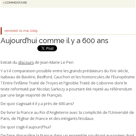
0
COMMENTAIRE
vendredi 01
mai 2009
Aujourd’hui comme il y a 600 ans
Extrait du
discours
de Jean-Marie Le Pen
Y a t-il comparaison possible entre les grands prédateurs du XVe siècle,
Isabeau de Bavière, Bedford, Cauchon et les homoncules de l'Européisme
? Entre l'infâme Traité de Troyes et l'ignoble Traité de Lisbonne dont le
texte reformaté par Nicolas Sarkozy a pourtant été rejeté au référendum
par une large majorité de Français.
De quoi s'agissait-il il y a près de 600 ans?
De livrer la France au Roi d'Angleterre avec la complicité de l'Université de
Paris, de l'Eglise de France et des intrigants féodaux.
De quoi s'agit-il aujourd'hui?
De faire disparaître la France dans un ensemble soi-disant européen dont