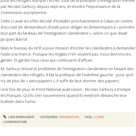
pour les réfugiés marque l'échec total de la politique d'immigration menée
par Nicolas Sarkozy depuis sept ans, et montre l'impuissance de la
Commission européenne.
Celle-ci avait en effet décidé d'installer prochainement à Calais un centre
d'accueil de demandeurs d'asile pour obliger les Britanniques à « prendre
leur part du fardeau de l'immigration clandestine », selon ce que disait
Jacques Barrot.
Mais le bureau du HCR a pour mission d'inciter les clandestins à demander
l'asile à la France. Puisque les Anglais n'en veulent pas, nous devrons les
garder. Et garder tous ceux qui continuent d'affluer.
M. Sarkozy résout le problème de l'immigration clandestine en faisant des
clandestins des réfugiés. Il fait la politique de l'extrême gauche : pour qu'il
n'y ait plus de « sans-papiers », il suffit de leur donner des papiers.
Une fois de plus, le Front National avait raison : Nicolas Sarkozy a trompé
les Français. Qu'ils s'en souviennent quand ils mettront dimanche leur
bulletin dans l'urne.
LIEN PERMANENT
CATÉGORIES :
IMMIGRATION
TAGS :
LE PEN
0
COMMENTAIRE