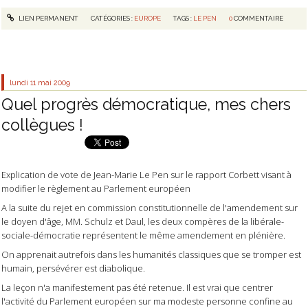
LIEN PERMANENT
CATÉGORIES :
EUROPE
TAGS :
LE PEN
0
COMMENTAIRE
lundi 11
mai 2009
Quel progrès démocratique, mes chers
collègues !
Explication de vote de Jean-Marie Le Pen sur le rapport Corbett visant à
modifier le règlement au Parlement européen
A la suite du rejet en commission constitutionnelle de l'amendement sur
le doyen d'âge, MM. Schulz et Daul, les deux compères de la libérale-
sociale-démocratie représentent le même amendement en plénière.
On apprenait autrefois dans les humanités classiques que se tromper est
humain, persévérer est diabolique.
La leçon n'a manifestement pas été retenue. Il est vrai que centrer
l'activité du Parlement européen sur ma modeste personne confine au