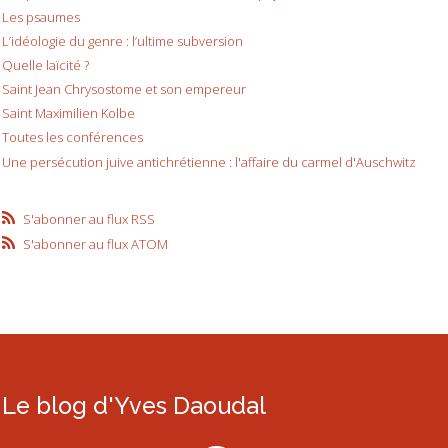
Les psaumes
L’idéologie du genre : l’ultime subversion
Quelle laïcité ?
Saint Jean Chrysostome et son empereur
Saint Maximilien Kolbe
Toutes les conférences
Une persécution juive antichrétienne : l'affaire du carmel d'Auschwitz
S'abonner au flux RSS
S'abonner au flux ATOM
Le blog d'Yves Daoudal