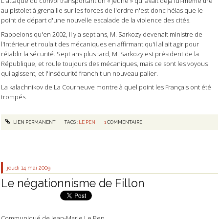
L'attaque du convoi transportant un « jeune » qui avait déjà lui-même tiré
au pistolet à grenaille sur les forces de l'ordre n'est donc hélas que le
point de départ d'une nouvelle escalade de la violence des cités.
Rappelons qu'en 2002, il y a sept ans, M. Sarkozy devenait ministre de
l'Intérieur et roulait des mécaniques en affirmant qu'il allait agir pour
rétablir la sécurité. Sept ans plus tard, M. Sarkozy est président de la
République, et roule toujours des mécaniques, mais ce sont les voyous
qui agissent, et l'insécurité franchit un nouveau palier.
La kalachnikov de La Courneuve montre à quel point les Français ont été
trompés.
LIEN PERMANENT
TAGS :
LE PEN
1
COMMENTAIRE
jeudi 14
mai 2009
Le négationnisme de Fillon
Communiqué de Jean-Marie Le Pen