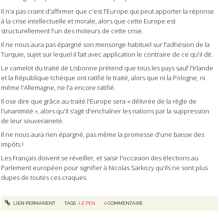
Il n'a pas craint d'affirmer que c'est l'Europe qui peut apporter la réponse
à la crise intellectuelle et morale, alors que cette Europe est
structurellement l'un des moteurs de cette crise.
Il ne nous aura pas épargné son mensonge habituel sur l'adhésion de la
Turquie, sujet sur lequel il fait avec application le contraire de ce qu'il dit.
Le camelot du traité de Lisbonne prétend que tous les pays sauf l'Irlande
et la République tchèque ont ratifié le traité, alors que ni la Pologne, ni
même l'Allemagne, ne l'a encore ratifié.
Il ose dire que grâce au traité l'Europe sera « délivrée de la règle de
l'unanimité », alors qu'il s'agit d'enchaîner les nations par la suppression
de leur souveraineté.
Il ne nous aura rien épargné, pas même la promesse d'une baisse des
impôts !
Les Français doivent se réveiller, et saisir l'occasion des élections au
Parlement européen pour signifier à Nicolas Sarkozy qu'ils ne sont plus
dupes de toutes ces craques.
LIEN PERMANENT
TAGS :
LE PEN
0
COMMENTAIRE