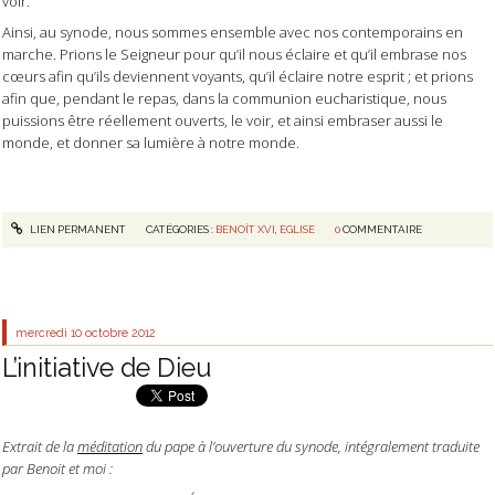
voir.
Ainsi, au synode, nous sommes ensemble avec nos contemporains en
marche. Prions le Seigneur pour qu’il nous éclaire et qu’il embrase nos
cœurs afin qu’ils deviennent voyants, qu’il éclaire notre esprit ; et prions
afin que, pendant le repas, dans la communion eucharistique, nous
puissions être réellement ouverts, le voir, et ainsi embraser aussi le
monde, et donner sa lumière à notre monde.
LIEN PERMANENT
CATÉGORIES :
BENOÎT XVI
,
EGLISE
0
COMMENTAIRE
mercredi 10
octobre 2012
L’initiative de Dieu
Extrait de la
méditation
du pape à l’ouverture du synode, intégralement traduite
par Benoit et moi :