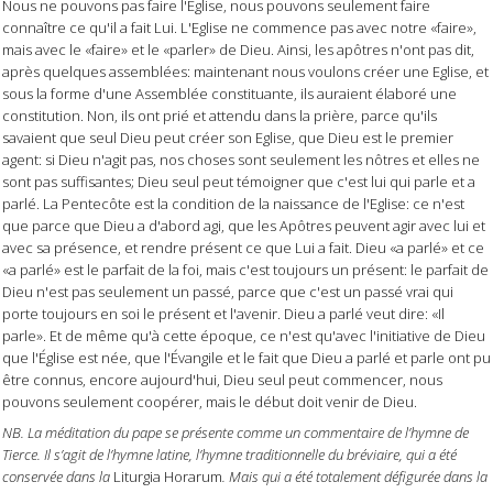
Nous ne pouvons pas faire l'Église, nous pouvons seulement faire
connaître ce qu'il a fait Lui. L'Eglise ne commence pas avec notre «faire»,
mais avec le «faire» et le «parler» de Dieu.
Ainsi, les apôtres n'ont pas dit,
après quelques assemblées: maintenant nous voulons créer une Eglise, et
sous la forme d'une Assemblée constituante, ils auraient élaboré une
constitution. Non, ils ont prié et attendu dans la prière, parce qu'ils
savaient que seul Dieu peut créer son Eglise, que Dieu est le premier
agent: si Dieu n'agit pas, nos choses sont seulement les nôtres et elles ne
sont pas suffisantes; Dieu seul peut témoigner que c'est lui qui parle et a
parlé. La Pentecôte est la condition de la naissance de l'Eglise: ce n'est
que parce que Dieu a d'abord agi, que les Apôtres peuvent agir avec lui et
avec sa présence, et rendre présent ce que Lui a fait. Dieu «a parlé» et ce
«a parlé» est le parfait de la foi, mais c'est toujours un présent: le parfait de
Dieu n'est pas seulement un passé, parce que c'est un passé vrai qui
porte toujours en soi le présent et l'avenir. Dieu a parlé veut dire: «Il
parle». Et de même qu'à cette époque, ce n'est qu'avec l'initiative de Dieu
que l'Église est née, que l'Évangile et le fait que Dieu a parlé et parle ont pu
être connus, encore aujourd'hui, Dieu seul peut commencer, nous
pouvons seulement coopérer, mais le début doit venir de Dieu.
NB. La méditation du pape se présente comme un commentaire de l’hymne de
Tierce. Il s’agit de l’hymne latine, l’hymne traditionnelle du bréviaire, qui a été
conservée dans la
Liturgia Horarum
. Mais qui a été totalement défigurée dans la