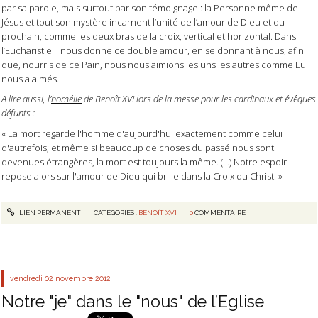
par sa parole, mais surtout par son témoignage : la Personne même de
Jésus et tout son mystère incarnent l’unité de l’amour de Dieu et du
prochain, comme les deux bras de la croix, vertical et horizontal. Dans
l’Eucharistie il nous donne ce double amour, en se donnant à nous, afin
que, nourris de ce Pain, nous nous aimions les uns les autres comme Lui
nous a aimés.
A lire aussi, l’
homélie
de Benoît XVI lors de la messe pour les cardinaux et évêques
défunts :
« La mort regarde l'homme d'aujourd'hui exactement comme celui
d'autrefois; et même si beaucoup de choses du passé nous sont
devenues étrangères, la mort est toujours la même. (…) Notre espoir
repose alors sur l'amour de Dieu qui brille dans la Croix du Christ. »
LIEN PERMANENT
CATÉGORIES :
BENOÎT XVI
0
COMMENTAIRE
vendredi 02
novembre 2012
Notre "je" dans le "nous" de l’Eglise