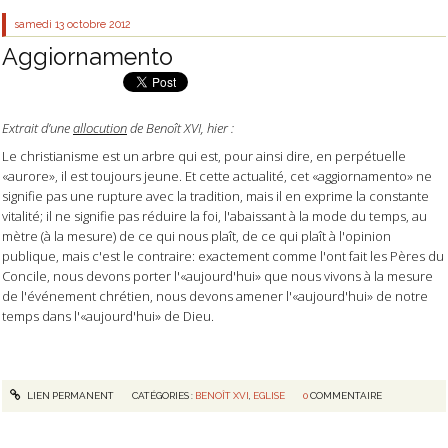
samedi 13
octobre 2012
Aggiornamento
Extrait d’une
allocution
de Benoît XVI, hier :
Le christianisme est un arbre qui est, pour ainsi dire, en perpétuelle
«aurore», il est toujours jeune. Et cette actualité, cet «aggiornamento» ne
signifie pas une rupture avec la tradition, mais il en exprime la constante
vitalité; il ne signifie pas réduire la foi, l'abaissant à la mode du temps, au
mètre (à la mesure) de ce qui nous plaît, de ce qui plaît à l'opinion
publique, mais c'est le contraire: exactement comme l'ont fait les Pères du
Concile, nous devons porter l'«aujourd'hui» que nous vivons à la mesure
de l'événement chrétien, nous devons amener l'«aujourd'hui» de notre
temps dans l'«aujourd'hui» de Dieu.
LIEN PERMANENT
CATÉGORIES :
BENOÎT XVI
,
EGLISE
0
COMMENTAIRE