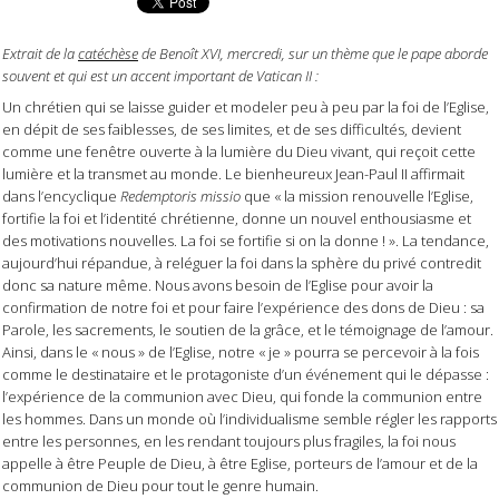
Extrait de la
catéchèse
de Benoît XVI, mercredi, sur un thème que le pape aborde
souvent et qui est un accent important de Vatican II :
Un chrétien qui se laisse guider et modeler peu à peu par la foi de l’Eglise,
en dépit de ses faiblesses, de ses limites, et de ses difficultés, devient
comme une fenêtre ouverte à la lumière du Dieu vivant, qui reçoit cette
lumière et la transmet au monde. Le bienheureux Jean-Paul II affirmait
dans l’encyclique
Redemptoris missio
que « la mission renouvelle l’Eglise,
fortifie la foi et l’identité chrétienne, donne un nouvel enthousiasme et
des motivations nouvelles. La foi se fortifie si on la donne ! ». La tendance,
aujourd’hui répandue, à reléguer la foi dans la sphère du privé contredit
donc sa nature même. Nous avons besoin de l’Eglise pour avoir la
confirmation de notre foi et pour faire l’expérience des dons de Dieu : sa
Parole, les sacrements, le soutien de la grâce, et le témoignage de l’amour.
Ainsi, dans le « nous » de l’Eglise, notre « je » pourra se percevoir à la fois
comme le destinataire et le protagoniste d’un événement qui le dépasse :
l’expérience de la communion avec Dieu, qui fonde la communion entre
les hommes. Dans un monde où l’individualisme semble régler les rapports
entre les personnes, en les rendant toujours plus fragiles, la foi nous
appelle à être Peuple de Dieu, à être Eglise, porteurs de l’amour et de la
communion de Dieu pour tout le genre humain.