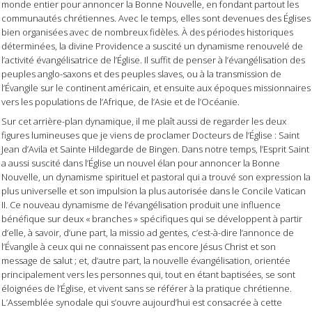
monde entier pour annoncer la Bonne Nouvelle, en fondant partout les
communautés chrétiennes. Avec le temps, elles sont devenues des Églises
bien organisées avec de nombreux fidèles. À des périodes historiques
déterminées, la divine Providence a suscité un dynamisme renouvelé de
l’activité évangélisatrice de l’Église. Il suffit de penser à l’évangélisation des
peuples anglo-saxons et des peuples slaves, ou à la transmission de
l’Évangile sur le continent américain, et ensuite aux époques missionnaires
vers les populations de l’Afrique, de l’Asie et de l’Océanie.
Sur cet arrière-plan dynamique, il me plaît aussi de regarder les deux
figures lumineuses que je viens de proclamer Docteurs de l’Église : Saint
Jean d’Avila et Sainte Hildegarde de Bingen. Dans notre temps, l’Esprit Saint
a aussi suscité dans l’Église un nouvel élan pour annoncer la Bonne
Nouvelle, un dynamisme spirituel et pastoral qui a trouvé son expression la
plus universelle et son impulsion la plus autorisée dans le Concile Vatican
II. Ce nouveau dynamisme de l’évangélisation produit une influence
bénéfique sur deux « branches » spécifiques qui se développent à partir
d’elle, à savoir, d’une part, la missio ad gentes, c’est-à-dire l’annonce de
l’Évangile à ceux qui ne connaissent pas encore Jésus Christ et son
message de salut ; et, d’autre part, la nouvelle évangélisation, orientée
principalement vers les personnes qui, tout en étant baptisées, se sont
éloignées de l’Église, et vivent sans se référer à la pratique chrétienne.
L’Assemblée synodale qui s’ouvre aujourd’hui est consacrée à cette