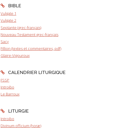
BIBLE
Vulgate 1
Vulgate 2
Septante (grec-français)
Nouveau Testament grec-français
Sacy
Fillion (textes et commentaires, pdf)
Glaire-Vigouroux
CALENDRIER LITURGIQUE
FSSP
Introibo
Le Barroux
LITURGIE
Introibo
Divinum officium (horæ)