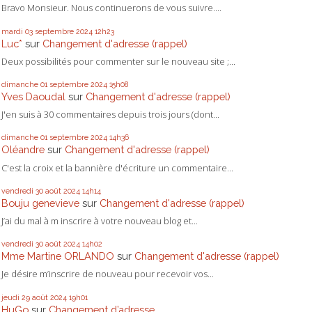
Bravo Monsieur. Nous continuerons de vous suivre....
mardi 03
septembre 2024
12h23
Luc*
sur
Changement d'adresse (rappel)
Deux possibilités pour commenter sur le nouveau site ;...
dimanche 01
septembre 2024
15h08
Yves Daoudal
sur
Changement d'adresse (rappel)
J'en suis à 30 commentaires depuis trois jours (dont...
dimanche 01
septembre 2024
14h36
Oléandre
sur
Changement d'adresse (rappel)
C'est la croix et la bannière d'écriture un commentaire...
vendredi 30
août 2024
14h14
Bouju genevieve
sur
Changement d'adresse (rappel)
J’ai du mal à m inscrire à votre nouveau blog et...
vendredi 30
août 2024
14h02
Mme Martine ORLANDO
sur
Changement d'adresse (rappel)
Je désire m’inscrire de nouveau pour recevoir vos...
jeudi 29
août 2024
19h01
HuGo
sur
Changement d’adresse