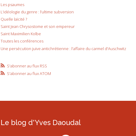
Les psaumes
L’idéologie du genre : l’ultime subversion
Quelle laïcité ?
Saint Jean Chrysostome et son empereur
Saint Maximilien Kolbe
Toutes les conférences
Une persécution juive antichrétienne : l'affaire du carmel d'Auschwitz
S'abonner au flux RSS
S'abonner au flux ATOM
Le blog d'Yves Daoudal