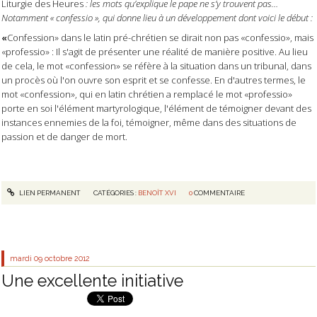
Liturgie des Heures
: les mots qu’explique le pape ne s’y trouvent pas…
Notamment « confessio », qui donne lieu à un développement dont voici le début :
«
Confession» dans le latin pré-chrétien se dirait non pas «confessio», mais
«professio» : Il s'agit de présenter une réalité de manière positive. Au lieu
de cela, le mot «confession» se réfère à la situation dans un tribunal, dans
un procès où l'on ouvre son esprit et se confesse. En d'autres termes, le
mot «confession», qui en latin chrétien a remplacé le mot «professio»
porte en soi l'élément martyrologique, l'élément de témoigner devant des
instances ennemies de la foi, témoigner, même dans des situations de
passion et de danger de mort.
LIEN PERMANENT
CATÉGORIES :
BENOÎT XVI
0
COMMENTAIRE
mardi 09
octobre 2012
Une excellente initiative