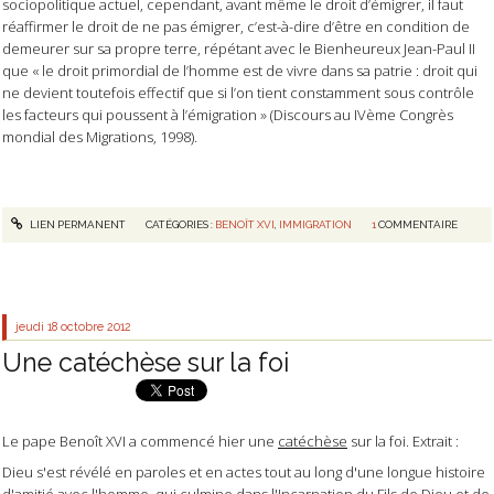
sociopolitique actuel, cependant, avant même le droit d’émigrer, il faut
réaffirmer le droit de ne pas émigrer, c’est-à-dire d’être en condition de
demeurer sur sa propre terre, répétant avec le Bienheureux Jean-Paul II
que « le droit primordial de l’homme est de vivre dans sa patrie : droit qui
ne devient toutefois effectif que si l’on tient constamment sous contrôle
les facteurs qui poussent à l’émigration » (Discours au IVème Congrès
mondial des Migrations, 1998).
LIEN PERMANENT
CATÉGORIES :
BENOÎT XVI
,
IMMIGRATION
1
COMMENTAIRE
jeudi 18
octobre 2012
Une catéchèse sur la foi
Le pape Benoît XVI a commencé hier une
catéchèse
sur la foi. Extrait :
Dieu s'est révélé en paroles et en actes tout au long d'une longue histoire