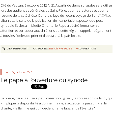
Cité du Vatican, 9 octobre 2012 (VIS). A partir de demain, l'arabe sera utilisé
lors des audiences générales du Saint-Père, pour les lectures et pour le
résumé de la catéchèse. Dans le sillage du récent voyage de Benoît XVI au
Liban et à la suite de la publication de l'exhortation apostolique post-
synodale Ecclesia in Medio Oriente, le Pape a désiré formaliser son
attention et son appui aux chrétiens de cette région, rappelant également
à tous les fidèles de prier et d'oeuvrer à la paix locale.
LIEN PERMANENT
CATÉGORIES :
BENOÎT XVI
,
EGLISE
0
COMMENTAIRE
mardi 09
octobre 2012
Le pape à l’ouverture du synode
La prière, car « Dieu seul peut créer son Eglise », la confession de la foi, qui
« implique la disponibilité à donner ma vie, à accepter la passion », et la
charité, « la flamme qui doit déclencher le brasier de l’Evangile".