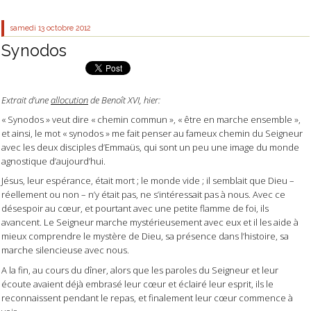
samedi 13
octobre 2012
Synodos
Extrait d’une
allocution
de Benoît XVI, hier:
« Synodos » veut dire « chemin commun », « être en marche ensemble »,
et ainsi, le mot « synodos » me fait penser au fameux chemin du Seigneur
avec les deux disciples d’Emmaüs, qui sont un peu une image du monde
agnostique d’aujourd’hui.
Jésus, leur espérance, était mort ; le monde vide ; il semblait que Dieu –
réellement ou non – n’y était pas, ne s’intéressait pas à nous. Avec ce
désespoir au cœur, et pourtant avec une petite flamme de foi, ils
avancent. Le Seigneur marche mystérieusement avec eux et il les aide à
mieux comprendre le mystère de Dieu, sa présence dans l’histoire, sa
marche silencieuse avec nous.
A la fin, au cours du dîner, alors que les paroles du Seigneur et leur
écoute avaient déjà embrasé leur cœur et éclairé leur esprit, ils le
reconnaissent pendant le repas, et finalement leur cœur commence à