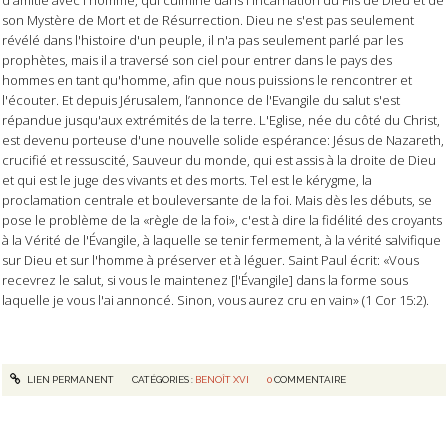
d'amitié avec l'homme, qui culmine dans l'Incarnation du Fils de Dieu et de
son Mystère de Mort et de Résurrection. Dieu ne s'est pas seulement
révélé dans l'histoire d'un peuple, il n'a pas seulement parlé par les
prophètes, mais il a traversé son ciel pour entrer dans le pays des
hommes en tant qu'homme, afin que nous puissions le rencontrer et
l'écouter. Et depuis Jérusalem, l’annonce de l'Evangile du salut s'est
répandue jusqu'aux extrémités de la terre. L'Eglise, née du côté du Christ,
est devenu porteuse d'une nouvelle solide espérance: Jésus de Nazareth,
crucifié et ressuscité, Sauveur du monde, qui est assis à la droite de Dieu
et qui est le juge des vivants et des morts. Tel est le kérygme, la
proclamation centrale et bouleversante de la foi. Mais dès les débuts, se
pose le problème de la «règle de la foi», c'est à dire la fidélité des croyants
à la Vérité de l'Évangile, à laquelle se tenir fermement, à la vérité salvifique
sur Dieu et sur l'homme à préserver et à léguer. Saint Paul écrit: «Vous
recevrez le salut, si vous le maintenez [l'Évangile] dans la forme sous
laquelle je vous l'ai annoncé. Sinon, vous aurez cru en vain» (1 Cor 15:2).
LIEN PERMANENT
CATÉGORIES :
BENOÎT XVI
0
COMMENTAIRE