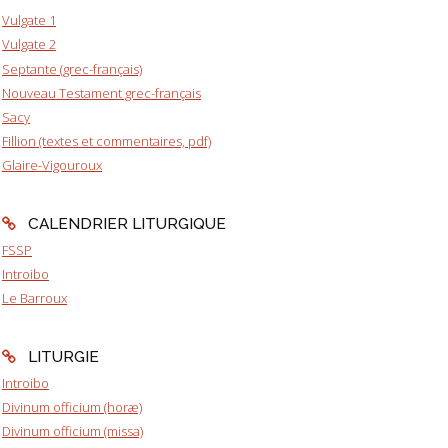
Vulgate 1
Vulgate 2
Septante (grec-français)
Nouveau Testament grec-français
Sacy
Fillion (textes et commentaires, pdf)
Glaire-Vigouroux
CALENDRIER LITURGIQUE
FSSP
Introibo
Le Barroux
LITURGIE
Introibo
Divinum officium (horæ)
Divinum officium (missa)