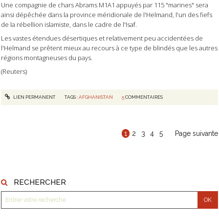
Une compagnie de chars Abrams M1A1 appuyés par 115 "marines" sera
ainsi dépêchée dans la province méridionale de l'Helmand, l'un des fiefs
de la rébellion islamiste, dans le cadre de l'Isaf.
Les vastes étendues désertiques et relativement peu accidentées de
l'Helmand se prêtent mieux au recours à ce type de blindés que les autres
régions montagneuses du pays.
(Reuters)
LIEN PERMANENT
TAGS :
AFGHANISTAN
5
COMMENTAIRES
1
2
3
4
5
Page suivante
RECHERCHER