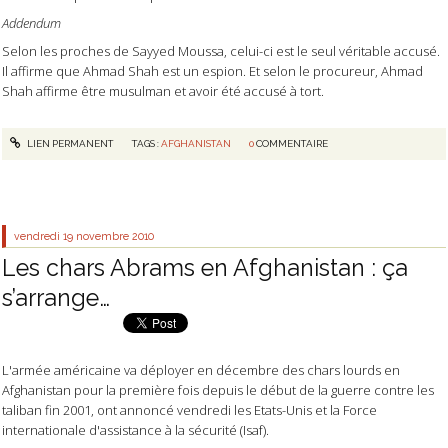
Addendum
Selon les proches de Sayyed Moussa, celui-ci est le seul véritable accusé.
Il affirme que Ahmad Shah est un espion. Et selon le procureur, Ahmad
Shah affirme être musulman et avoir été accusé à tort.
LIEN PERMANENT
TAGS :
AFGHANISTAN
0
COMMENTAIRE
vendredi 19
novembre 2010
Les chars Abrams en Afghanistan : ça
s’arrange…
L'armée américaine va déployer en décembre des chars lourds en
Afghanistan pour la première fois depuis le début de la guerre contre les
taliban fin 2001, ont annoncé vendredi les Etats-Unis et la Force
internationale d'assistance à la sécurité (Isaf).