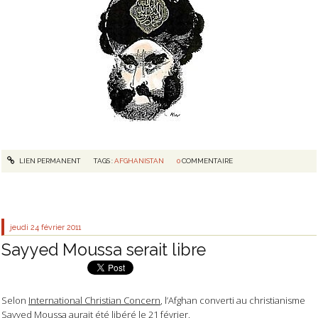
LIEN PERMANENT
TAGS :
AFGHANISTAN
0
COMMENTAIRE
jeudi 24
février 2011
Sayyed Moussa serait libre
Selon
International Christian Concern
, l’Afghan converti au christianisme
Sayyed Moussa aurait été libéré le 21 février.