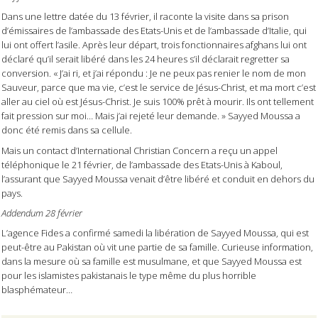
Dans une lettre datée du 13 février, il raconte la visite dans sa prison
d’émissaires de l’ambassade des Etats-Unis et de l’ambassade d’Italie, qui
lui ont offert l’asile. Après leur départ, trois fonctionnaires afghans lui ont
déclaré qu’il serait libéré dans les 24 heures s’il déclarait regretter sa
conversion. « J’ai ri, et j’ai répondu : Je ne peux pas renier le nom de mon
Sauveur, parce que ma vie, c’est le service de Jésus-Christ, et ma mort c’est
aller au ciel où est Jésus-Christ. Je suis 100% prêt à mourir. Ils ont tellement
fait pression sur moi… Mais j’ai rejeté leur demande. » Sayyed Moussa a
donc été remis dans sa cellule.
Mais un contact d’International Christian Concern a reçu un appel
téléphonique le 21 février, de l’ambassade des Etats-Unis à Kaboul,
l’assurant que Sayyed Moussa venait d’être libéré et conduit en dehors du
pays.
Addendum 28 février
L’agence Fides a confirmé samedi la libération de Sayyed Moussa, qui est
peut-être au Pakistan où vit une partie de sa famille. Curieuse information,
dans la mesure où sa famille est musulmane, et que Sayyed Moussa est
pour les islamistes pakistanais le type même du plus horrible
blasphémateur…