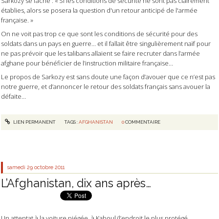
Sarkozy se fâche : « Si les conditions de sécurité ne sont pas clairement
établies, alors se posera la question d'un retour anticipé de l'armée
française. »
On ne voit pas trop ce que sont les conditions de sécurité pour des
soldats dans un pays en guerre… et il fallait être singulièrement naïf pour
ne pas prévoir que les talibans allaient se faire recruter dans l’armée
afghane pour bénéficier de l’instruction militaire française…
Le propos de Sarkozy est sans doute une façon d’avouer que ce n’est pas
notre guerre, et d’annoncer le retour des soldats français sans avouer la
défaite…
LIEN PERMANENT
TAGS :
AFGHANISTAN
0
COMMENTAIRE
samedi 29
octobre 2011
L’Afghanistan, dix ans après…
Un attentat à la voiture piégée, à Kaboul (l’endroit le plus protégé