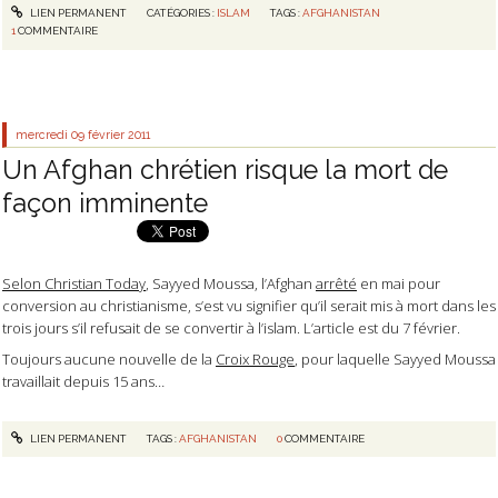
LIEN PERMANENT
CATÉGORIES :
ISLAM
TAGS :
AFGHANISTAN
1
COMMENTAIRE
mercredi 09
février 2011
Un Afghan chrétien risque la mort de
façon imminente
Selon Christian Today
, Sayyed Moussa, l’Afghan
arrêté
en mai pour
conversion au christianisme, s’est vu signifier qu’il serait mis à mort
dans les
trois jours
s’il refusait de se convertir à l’islam. L’article est du 7 février.
Toujours aucune nouvelle de la
Croix Rouge
, pour laquelle Sayyed Moussa
travaillait depuis 15 ans…
LIEN PERMANENT
TAGS :
AFGHANISTAN
0
COMMENTAIRE