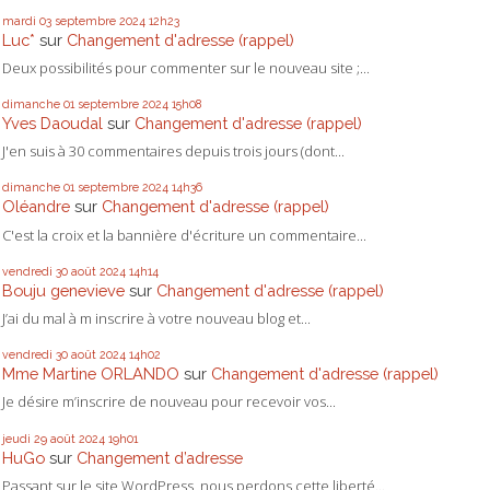
mardi 03
septembre 2024
12h23
Luc*
sur
Changement d'adresse (rappel)
Deux possibilités pour commenter sur le nouveau site ;...
dimanche 01
septembre 2024
15h08
Yves Daoudal
sur
Changement d'adresse (rappel)
J'en suis à 30 commentaires depuis trois jours (dont...
dimanche 01
septembre 2024
14h36
Oléandre
sur
Changement d'adresse (rappel)
C'est la croix et la bannière d'écriture un commentaire...
vendredi 30
août 2024
14h14
Bouju genevieve
sur
Changement d'adresse (rappel)
J’ai du mal à m inscrire à votre nouveau blog et...
vendredi 30
août 2024
14h02
Mme Martine ORLANDO
sur
Changement d'adresse (rappel)
Je désire m’inscrire de nouveau pour recevoir vos...
jeudi 29
août 2024
19h01
HuGo
sur
Changement d’adresse
Passant sur le site WordPress, nous perdons cette liberté...