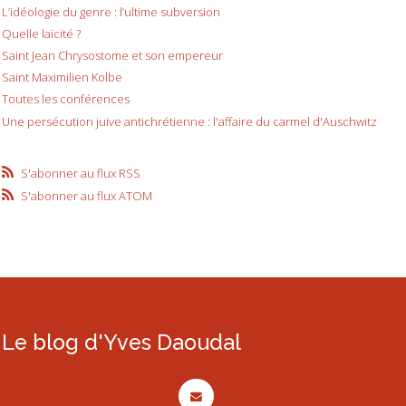
L’idéologie du genre : l’ultime subversion
Quelle laïcité ?
Saint Jean Chrysostome et son empereur
Saint Maximilien Kolbe
Toutes les conférences
Une persécution juive antichrétienne : l'affaire du carmel d'Auschwitz
S'abonner au flux RSS
S'abonner au flux ATOM
Le blog d'Yves Daoudal