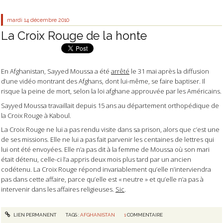
mardi 14
décembre 2010
La Croix Rouge de la honte
En Afghanistan, Sayyed Moussa a été
arrêté
le 31 mai après la diffusion
d’une vidéo montrant des Afghans, dont lui-même, se faire baptiser. Il
risque la peine de mort, selon la loi afghane approuvée par les Américains.
Sayyed Moussa travaillait depuis 15 ans au département orthopédique de
la Croix Rouge à Kaboul.
La Croix Rouge ne lui a pas rendu visite dans sa prison, alors que c’est une
de ses missions. Elle ne lui a pas fait parvenir les centaines de lettres qui
lui ont été envoyées. Elle n’a pas dit à la femme de Moussa où son mari
était détenu, celle-ci l’a appris deux mois plus tard par un ancien
codétenu. La Croix Rouge répond invariablement qu’elle n’interviendra
pas dans cette affaire, parce qu’elle est « neutre » et qu’elle n’a pas à
intervenir dans les affaires religieuses.
Sic
.
LIEN PERMANENT
TAGS :
AFGHANISTAN
1
COMMENTAIRE