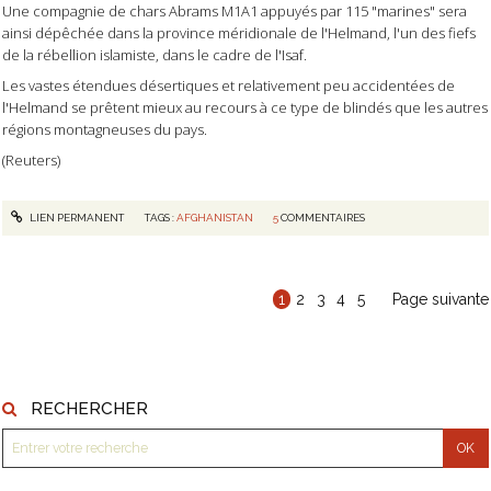
Une compagnie de chars Abrams M1A1 appuyés par 115 "marines" sera
ainsi dépêchée dans la province méridionale de l'Helmand, l'un des fiefs
de la rébellion islamiste, dans le cadre de l'Isaf.
Les vastes étendues désertiques et relativement peu accidentées de
l'Helmand se prêtent mieux au recours à ce type de blindés que les autres
régions montagneuses du pays.
(Reuters)
LIEN PERMANENT
TAGS :
AFGHANISTAN
5
COMMENTAIRES
1
2
3
4
5
Page suivante
RECHERCHER