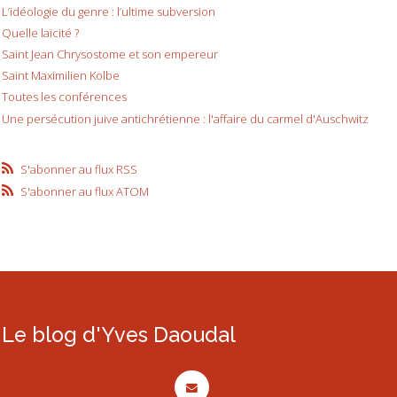
L’idéologie du genre : l’ultime subversion
Quelle laïcité ?
Saint Jean Chrysostome et son empereur
Saint Maximilien Kolbe
Toutes les conférences
Une persécution juive antichrétienne : l'affaire du carmel d'Auschwitz
S'abonner au flux RSS
S'abonner au flux ATOM
Le blog d'Yves Daoudal