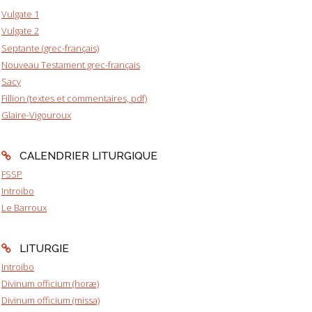
Vulgate 1
Vulgate 2
Septante (grec-français)
Nouveau Testament grec-français
Sacy
Fillion (textes et commentaires, pdf)
Glaire-Vigouroux
CALENDRIER LITURGIQUE
FSSP
Introibo
Le Barroux
LITURGIE
Introibo
Divinum officium (horæ)
Divinum officium (missa)