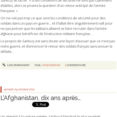
Sarkozy se fâche : « Si les conditions de sécurité ne sont pas clairement
établies, alors se posera la question d'un retour anticipé de l'armée
française. »
On ne voit pas trop ce que sont les conditions de sécurité pour des
soldats dans un pays en guerre… et il fallait être singulièrement naïf pour
ne pas prévoir que les talibans allaient se faire recruter dans l’armée
afghane pour bénéficier de l’instruction militaire française…
Le propos de Sarkozy est sans doute une façon d’avouer que ce n’est pas
notre guerre, et d’annoncer le retour des soldats français sans avouer la
défaite…
LIEN PERMANENT
TAGS :
AFGHANISTAN
0
COMMENTAIRE
samedi 29
octobre 2011
L’Afghanistan, dix ans après…
Un attentat à la voiture piégée, à Kaboul (l’endroit le plus protégé