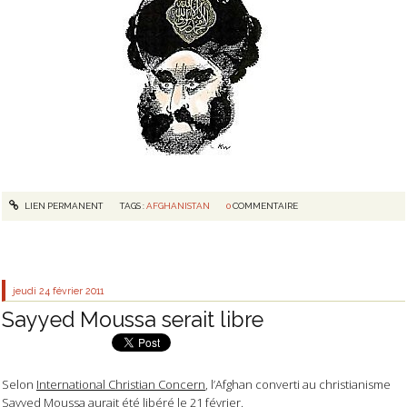
LIEN PERMANENT
TAGS :
AFGHANISTAN
0
COMMENTAIRE
jeudi 24
février 2011
Sayyed Moussa serait libre
Selon
International Christian Concern
, l’Afghan converti au christianisme
Sayyed Moussa aurait été libéré le 21 février.