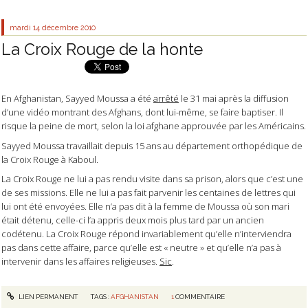
mardi 14
décembre 2010
La Croix Rouge de la honte
En Afghanistan, Sayyed Moussa a été
arrêté
le 31 mai après la diffusion
d’une vidéo montrant des Afghans, dont lui-même, se faire baptiser. Il
risque la peine de mort, selon la loi afghane approuvée par les Américains.
Sayyed Moussa travaillait depuis 15 ans au département orthopédique de
la Croix Rouge à Kaboul.
La Croix Rouge ne lui a pas rendu visite dans sa prison, alors que c’est une
de ses missions. Elle ne lui a pas fait parvenir les centaines de lettres qui
lui ont été envoyées. Elle n’a pas dit à la femme de Moussa où son mari
était détenu, celle-ci l’a appris deux mois plus tard par un ancien
codétenu. La Croix Rouge répond invariablement qu’elle n’interviendra
pas dans cette affaire, parce qu’elle est « neutre » et qu’elle n’a pas à
intervenir dans les affaires religieuses.
Sic
.
LIEN PERMANENT
TAGS :
AFGHANISTAN
1
COMMENTAIRE