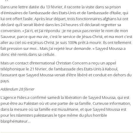
Dans une lettre datée du 13 février, il raconte la visite dans sa prison
d’émissaires de l’ambassade des Etats-Unis et de l’ambassade d’Italie, qui
lui ont offert l’asile. Après leur départ, trois fonctionnaires afghans lui ont
déclaré qu’il serait libéré dans les 24 heures s’il déclarait regretter sa
conversion. « J’ai ri, et j’ai répondu : Je ne peux pas renier le nom de mon
Sauveur, parce que ma vie, c’est le service de Jésus-Christ, et ma mort c’est
aller au ciel où est Jésus-Christ. Je suis 100% prêt à mourir. Ils ont tellement
fait pression sur moi… Mais j’ai rejeté leur demande. » Sayyed Moussa a
donc été remis dans sa cellule.
Mais un contact d’International Christian Concern a reçu un appel
téléphonique le 21 février, de l’ambassade des Etats-Unis à Kaboul,
l’assurant que Sayyed Moussa venait d’être libéré et conduit en dehors du
pays.
Addendum 28 février
L’agence Fides a confirmé samedi la libération de Sayyed Moussa, qui est
peut-être au Pakistan où vit une partie de sa famille. Curieuse information,
dans la mesure où sa famille est musulmane, et que Sayyed Moussa est
pour les islamistes pakistanais le type même du plus horrible
blasphémateur…