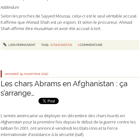
Addendum
Selon les proches de Sayyed Moussa, celui-ci est le seul véritable accusé.
Il affirme que Ahmad Shah est un espion. Et selon le procureur, Ahmad
Shah affirme être musulman et avoir été accusé à tort.
LIEN PERMANENT
TAGS :
AFGHANISTAN
0
COMMENTAIRE
vendredi 19
novembre 2010
Les chars Abrams en Afghanistan : ça
s’arrange…
L'armée américaine va déployer en décembre des chars lourds en
Afghanistan pour la première fois depuis le début de la guerre contre les
taliban fin 2001, ont annoncé vendredi les Etats-Unis et la Force
internationale d'assistance à la sécurité (Isaf).