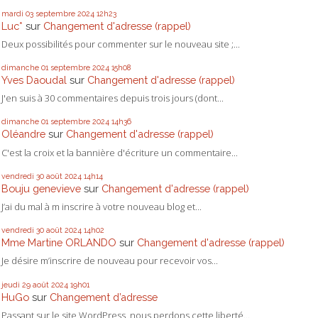
mardi 03
septembre 2024
12h23
Luc*
sur
Changement d'adresse (rappel)
Deux possibilités pour commenter sur le nouveau site ;...
dimanche 01
septembre 2024
15h08
Yves Daoudal
sur
Changement d'adresse (rappel)
J'en suis à 30 commentaires depuis trois jours (dont...
dimanche 01
septembre 2024
14h36
Oléandre
sur
Changement d'adresse (rappel)
C'est la croix et la bannière d'écriture un commentaire...
vendredi 30
août 2024
14h14
Bouju genevieve
sur
Changement d'adresse (rappel)
J’ai du mal à m inscrire à votre nouveau blog et...
vendredi 30
août 2024
14h02
Mme Martine ORLANDO
sur
Changement d'adresse (rappel)
Je désire m’inscrire de nouveau pour recevoir vos...
jeudi 29
août 2024
19h01
HuGo
sur
Changement d’adresse
Passant sur le site WordPress, nous perdons cette liberté...