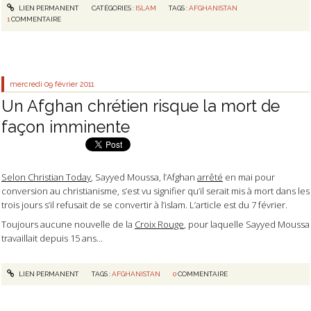
LIEN PERMANENT
CATÉGORIES :
ISLAM
TAGS :
AFGHANISTAN
1
COMMENTAIRE
mercredi 09
février 2011
Un Afghan chrétien risque la mort de
façon imminente
Selon Christian Today
, Sayyed Moussa, l’Afghan
arrêté
en mai pour
conversion au christianisme, s’est vu signifier qu’il serait mis à mort
dans les
trois jours
s’il refusait de se convertir à l’islam. L’article est du 7 février.
Toujours aucune nouvelle de la
Croix Rouge
, pour laquelle Sayyed Moussa
travaillait depuis 15 ans…
LIEN PERMANENT
TAGS :
AFGHANISTAN
0
COMMENTAIRE