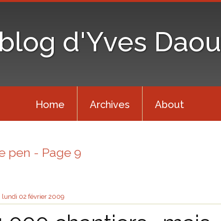
 blog d'Yves Daou
Home
Archives
About
le pen - Page 9
lundi 02
février 2009