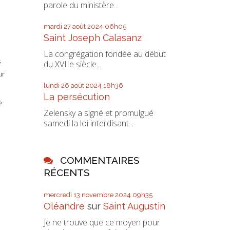
parole du ministère...
mardi 27
août 2024
06h05
Saint Joseph Calasanz
La congrégation fondée au début
s
du XVIIe siècle...
ur
lundi 26
août 2024
18h36
La persécution
P
Zelensky a signé et promulgué
samedi la loi interdisant...
COMMENTAIRES
RÉCENTS
e
mercredi 13
novembre 2024
09h35
Oléandre
sur
Saint Augustin
Je ne trouve que ce moyen pour