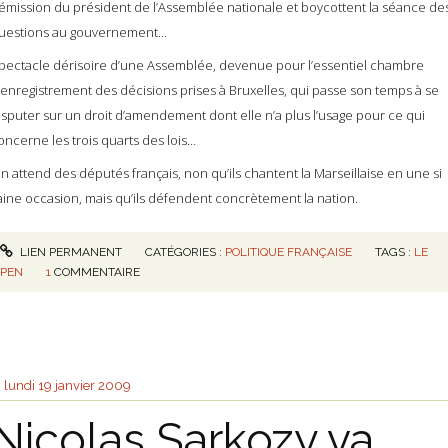
émission du président de l’Assemblée nationale et boycottent la séance de
uestions au gouvernement…
pectacle dérisoire d’une Assemblée, devenue pour l’essentiel chambre
’enregistrement des décisions prises à Bruxelles, qui passe son temps à se
isputer sur un droit d’amendement dont elle n’a plus l’usage pour ce qui
oncerne les trois quarts des lois…
n attend des députés français, non qu’ils chantent la Marseillaise en une si
aine occasion, mais qu’ils défendent concrètement la nation.
LIEN PERMANENT
CATÉGORIES :
POLITIQUE FRANÇAISE
TAGS :
LE
PEN
1
COMMENTAIRE
lundi 19
janvier 2009
Nicolas Sarkozy va