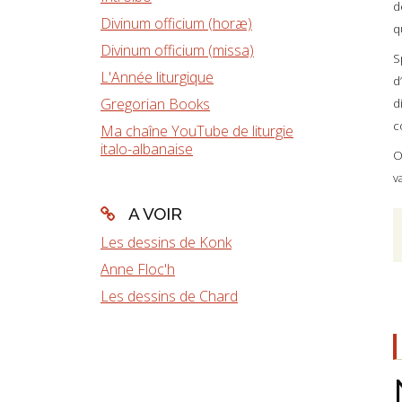
d
Divinum officium (horæ)
q
Divinum officium (missa)
S
L'Année liturgique
d
Gregorian Books
d
c
Ma chaîne YouTube de liturgie
italo-albanaise
O
v
A VOIR
Les dessins de Konk
Anne Floc'h
Les dessins de Chard