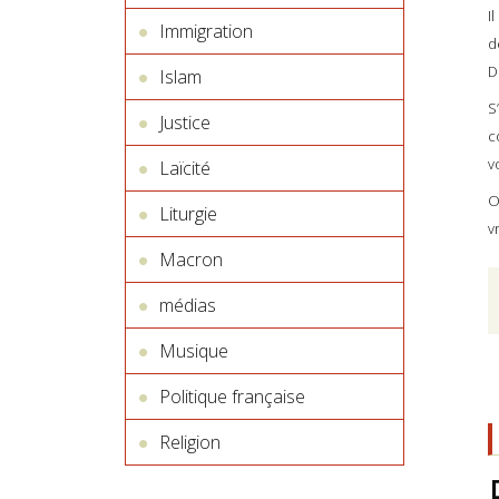
I
Immigration
d
D
Islam
S
Justice
c
v
Laïcité
O
Liturgie
v
Macron
médias
Musique
Politique française
Religion