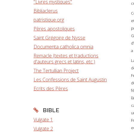
"Livres mystiques"
c
Bibliaclerus
C
patristique.org
e
Pères apostoliques
p
G
Saint Grégoire de Nysse
d
Documenta catholica omnia
a
Remacle (textes et traductions
L
d'auteurs grecs et latins, etc.)
d
The Tertullian Project
F
Les Confessions de Saint Augustin
d
Ecrits des Pères
f
l
c
BIBLE
u
Vulgate 1
F
e
Vulgate 2