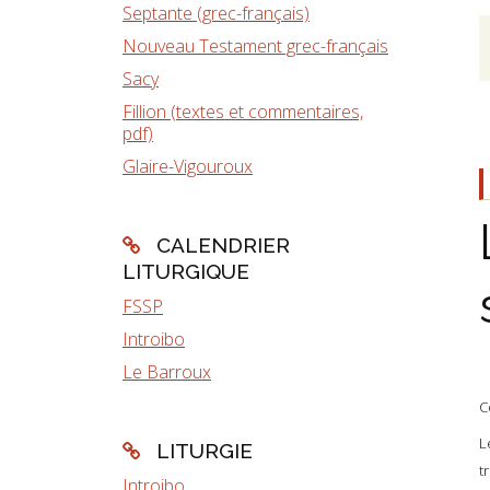
Septante (grec-français)
Nouveau Testament grec-français
Sacy
Fillion (textes et commentaires,
pdf)
Glaire-Vigouroux
CALENDRIER
LITURGIQUE
FSSP
Introibo
Le Barroux
C
L
LITURGIE
t
Introibo