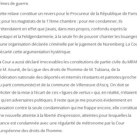
rimes de guerre.
ette relaxe constitue un revers pour le Procureur de la République de Paris
t pour les magistrats de la 17ème chambre : pour me condamner, ils
rétendaient en effet que j’avais, dans mes propos, confondu exprès la
estapo et la Feldgendarmerie, à la seule fin de pouvoir chanter les louange
’une organisation déclarée criminelle par le jugement de Nuremberg. La Co
 écarté cette argumentation hystérique.
a Cour a aussi déclaré irrecevables les constitutions de partie civile du MRA
e M. Aounit, de la Ligue des droits de l’homme de M. Tubiana, de la
édération nationale des déportés et internés résistants et patriotes (proche
u parti communiste) et de la commune de Villeneuve d’Ascq. On doit se
éliciter de la mise à l’écart de ces « ligues de vertus » qui, en réalité, n’étaient
à qu’en adversaires politiques. Il reste que je me pourvois évidemment en
assation contre la seule condamnation qui me frappe encore, elle constitu
ne nouvelle atteinte à la liberté d’expression, atteintes pour lesquelles la
rance est condamnée avec une régularité de métronome par la Cour
uropéenne des droits de l’homme.