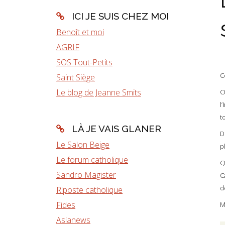
ICI JE SUIS CHEZ MOI
Benoît et moi
AGRIF
SOS Tout-Petits
C
Saint Siège
Le blog de Jeanne Smits
O
l
t
LÀ JE VAIS GLANER
D
Le Salon Beige
p
Le forum catholique
Q
Sandro Magister
C
d
Riposte catholique
Fides
M
Asianews