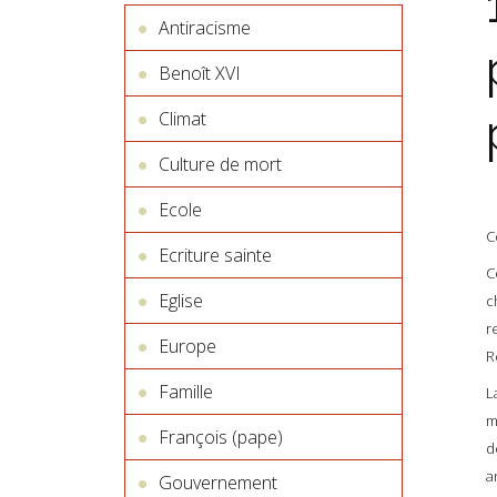
Antiracisme
Benoît XVI
Climat
Culture de mort
Ecole
C
Ecriture sainte
C
Eglise
c
r
Europe
R
Famille
L
m
François (pape)
d
a
Gouvernement