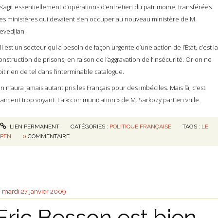
l s’agit essentiellement d’opérations d’entretien du patrimoine, transférées
es ministères qui devaient s’en occuper au nouveau ministère de M.
evedjian.
’il est un secteur qui a besoin de façon urgente d’une action de l’Etat, c’est la
onstruction de prisons, en raison de l’aggravation de l’insécurité. Or on ne
oit rien de tel dans l’interminable catalogue.
n n’aura jamais autant pris les Français pour des imbéciles. Mais là, c’est
raiment trop voyant. La « communication » de M. Sarkozy part en vrille.
LIEN PERMANENT
CATÉGORIES :
POLITIQUE FRANÇAISE
TAGS :
LE
PEN
0
COMMENTAIRE
mardi 27
janvier 2009
Eric Besson est bien