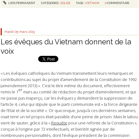
LIEN PERMANENT
CATÉGORIES :
EGLISE
TAGS :
VIETNAM
0
COMMENTAIRE
mardi 05
mars 2013
Les évêques du Vietnam donnent de la
voix
« Les évêques catholiques du Vietnam transmettent leurs remarques et
contributions au sujet du projet d’amendement de la Constitution de 1992
(amendement 2013) ». C’est le titre même du document, effectivement
er
remis le 1
mars au comité de rédaction du projet d’amendement, et qui
ne passe pas inaperçu, car les évêques y demandent la suppression de
l’article 4, celui qui stipule que le parti communiste est « la force dirigeante
de l’Etat et de la société ». Or quiconque, jusqu’à ces dernières semaines,
osait tenir un tel propos était passible d’une peine de prison. Mais le tabou
vient de sauter, grâce à la «
Requête
pour une refonte de la Constitution »,
conçue à l’origine par 72 intellectuels, et bientôt signée par de
nombreuses personnalités, dont l’évêque président de la commission