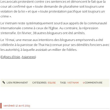
Les avocats protestent contre ces sentences et dénoncent le fait que la
cour ait confirmé que « toute demande de pluralisme soit toujours une
violation de la loi » et que « toute protestation pacifique soit toujours un
crime ».
Le Vietnam reste systématiquement sourd aux appels de la communauté
internationale comme à ceux de l’Eglise. Au contraire, la répression
s’intensifie. En février, 38 autres blogueurs ont été arrêtés.
Le 19 mai, une messe aux intentions des blogueurs emprisonnés a été
célébrée à la paroisse de Thai Ha (connue pour ses démêlés fonciers avec
les autorités), à laquelle assistait un millier de fidèles.
(
Eglises d’Asie
,
Asianews
)
LIEN PERMANENT
CATÉGORIES :
EGLISE
TAGS :
VIETNAM
0
COMMENTAIRE
vendredi 12
avril 2013