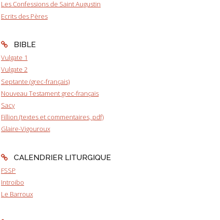
Les Confessions de Saint Augustin
Ecrits des Pères
BIBLE
Vulgate 1
Vulgate 2
Septante (grec-français)
Nouveau Testament grec-français
Sacy
Fillion (textes et commentaires, pdf)
Glaire-Vigouroux
CALENDRIER LITURGIQUE
FSSP
Introibo
Le Barroux