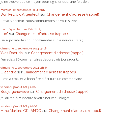
Je ne trouve que ce moyen pour signaler que, une fois de...
mercredi 04
septembre 2024
21h17
Don Pedro d‘Argenteuil
sur
Changement d'adresse (rappel)
Bravo Monsieur. Nous continuerons de vous suivre....
mardi 03
septembre 2024
12h23
Luc*
sur
Changement d'adresse (rappel)
Deux possibilités pour commenter sur le nouveau site ;...
dimanche 01
septembre 2024
15h08
Yves Daoudal
sur
Changement d'adresse (rappel)
J'en suis à 30 commentaires depuis trois jours (dont...
dimanche 01
septembre 2024
14h36
Oléandre
sur
Changement d'adresse (rappel)
C'est la croix et la bannière d'écriture un commentaire...
vendredi 30
août 2024
14h14
Bouju genevieve
sur
Changement d'adresse (rappel)
J’ai du mal à m inscrire à votre nouveau blog et...
vendredi 30
août 2024
14h02
Mme Martine ORLANDO
sur
Changement d'adresse (rappel)