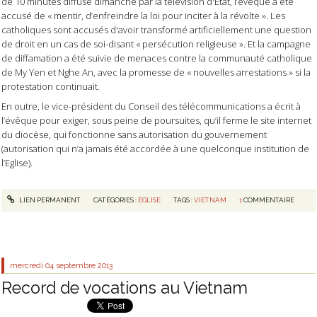
de 10 minutes diffusé dimanche par la télévision d'Etat, l’évêque a été
accusé de « mentir, d’enfreindre la loi pour inciter à la révolte ». Les
catholiques sont accusés d'avoir transformé artificiellement une question
de droit en un cas de soi-disant « persécution religieuse ». Et la campagne
de diffamation a été suivie de menaces contre la communauté catholique
de My Yen et Nghe An, avec la promesse de « nouvelles arrestations » si la
protestation continuait.
En outre, le vice-président du Conseil des télécommunications a écrit à
l’évêque pour exiger, sous peine de poursuites, qu’il ferme le site internet
du diocèse, qui fonctionne sans autorisation du gouvernement
(autorisation qui n’a jamais été accordée à une quelconque institution de
l’Eglise).
LIEN PERMANENT
CATÉGORIES :
EGLISE
TAGS :
VIETNAM
1
COMMENTAIRE
mercredi 04
septembre 2013
Record de vocations au Vietnam