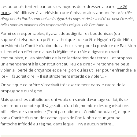
Les autorités tentent par tous les moyens de redresser la barre.
Le 26
mars
a été diffusée à la télévision une émission ainsi annoncée :
« Le rôle
dirigeant du Parti communiste à l’égard du pays et de la société ne peut être nié ;
telles sont les opinions des responsables religieux de Bac Ninh. »
Parmi ces responsables, il y avait deux dignitaires bouddhistes (ou
supposés tels), puis un prêtre catholique : « le prêtre Nguyên Quôc Hiêu,
président du Comité d’union du catholicisme pour la province de Bac Ninh
». Lequel en effet ne nia pas la légitimité du rôle dirigeant du parti
communiste, ni les bienfaits de la collectivisation des terres… et proposa
un amendement à la Constitution : au lieu de dire : « Personne ne peut
violer la liberté de croyance et de religion ou les utiliser pour enfreindre la
loi », il faudrait dire : « Il est strictement interdit de violer… ».
On voit que ce prêtre s’inscrivait très exactement dans le cadre de la
propagande du régime.
Mais quand les catholiques ont voulu en savoir davantage sur lui, ils se
sont rendu compte qu’il s’agissait… d’un laïc, membre des organisations
officielles de sa province (Front patriotique et Comité populaire), et que
son « Comité d’union des catholiques de Bac Ninh » est un groupe
fantoche inféodé au régime, dans lequel il n’y a aucun prêtre…