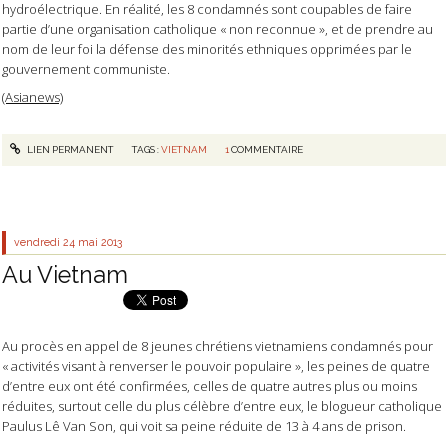
hydroélectrique. En réalité, les 8 condamnés sont coupables de faire
partie d’une organisation catholique « non reconnue », et de prendre au
nom de leur foi la défense des minorités ethniques opprimées par le
gouvernement communiste.
(Asianews)
LIEN PERMANENT
TAGS :
VIETNAM
1
COMMENTAIRE
vendredi 24
mai 2013
Au Vietnam
Au procès en appel de 8 jeunes chrétiens vietnamiens condamnés pour
« activités visant à renverser le pouvoir populaire », les peines de quatre
d’entre eux ont été confirmées, celles de quatre autres plus ou moins
réduites, surtout celle du plus célèbre d’entre eux, le blogueur catholique
Paulus Lê Van Son, qui voit sa peine réduite de 13 à 4 ans de prison.