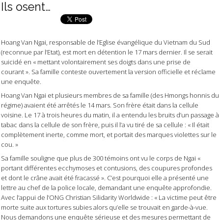
Ils osent…
Hoang Van Ngai, responsable de l’Eglise évangélique du Vietnam du Sud
(reconnue par l’Etat), est mort en détention le 17 mars dernier. Il se serait
suicidé en « mettant volontairement ses doigts dans une prise de
courant ». Sa famille conteste ouvertement la version officielle et réclame
une enquête.
Hoang Van Ngai et plusieurs membres de sa famille (des Hmongs honnis du
régime) avaient été arrêtés le 14 mars. Son frère était dans la cellule
voisine. Le 17 à trois heures du matin, il a entendu les bruits d’un passage à
tabac dans la cellule de son frère, puis il l’a vu tiré de sa cellule : « Il était
complètement inerte, comme mort, et portait des marques violettes sur le
cou. »
Sa famille souligne que plus de 300 témoins ont vu le corps de Ngai «
portant différentes ecchymoses et contusions, des coupures profondes
et dont le crâne avait été fracassé ». C’est pourquoi elle a présenté une
lettre au chef de la police locale, demandant une enquête approfondie.
Avec l’appui de l’ONG Christian Silidarity Worldwide : « La victime peut être
morte suite aux tortures subies alors qu’elle se trouvait en garde-à-vue.
Nous demandons une enquête sérieuse et des mesures permettant de