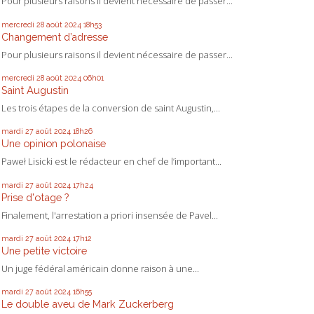
Pour plusieurs raisons il devient nécessaire de passer...
mercredi 28
août 2024
18h53
Changement d’adresse
Pour plusieurs raisons il devient nécessaire de passer...
mercredi 28
août 2024
06h01
Saint Augustin
Les trois étapes de la conversion de saint Augustin,...
mardi 27
août 2024
18h26
Une opinion polonaise
Paweł Lisicki est le rédacteur en chef de l’important...
mardi 27
août 2024
17h24
Prise d'otage ?
Finalement, l'arrestation a priori insensée de Pavel...
mardi 27
août 2024
17h12
Une petite victoire
Un juge fédéral américain donne raison à une...
mardi 27
août 2024
16h55
Le double aveu de Mark Zuckerberg