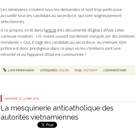
Les séminaires croulent sous les demandes et sont trop petits pour
accueillir tous les candidats au sacerdoce, qui sont soigneusement
sélectionnés.
A ce propos, on lit dans l’
article
très documenté d’Eglises d’Asie cette
curieuse notation : «
ils restent souvent lourdement marqués par des ambitions
mondaines ».
Oui, il s’agit des candidats au sacerdoce. Au Vietnam. Etre
prêtre est donc prestigieux dans ce pays où les chrétiens sont une
minorité et où l’appareil d’Etat est communiste ?
LIEN PERMANENT
CATÉGORIES :
EGLISE
TAGS :
VIETNAM
1
COMMENTAIRE
vendredi 12
juillet 2013
La mesquinerie anticatholique des
autorités vietnamiennes