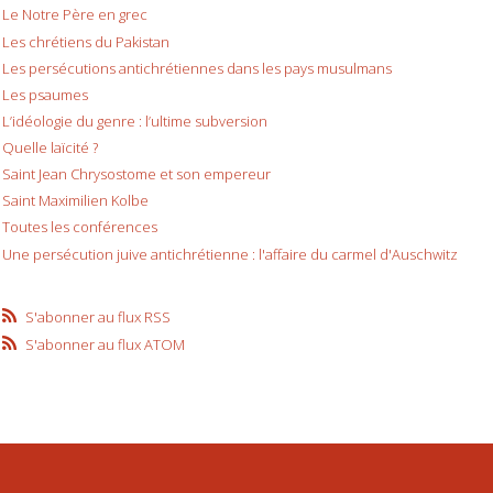
Le Notre Père en grec
Les chrétiens du Pakistan
Les persécutions antichrétiennes dans les pays musulmans
Les psaumes
L’idéologie du genre : l’ultime subversion
Quelle laïcité ?
Saint Jean Chrysostome et son empereur
Saint Maximilien Kolbe
Toutes les conférences
Une persécution juive antichrétienne : l'affaire du carmel d'Auschwitz
S'abonner au flux RSS
S'abonner au flux ATOM