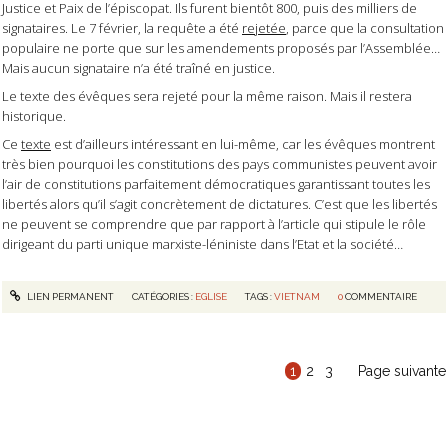
Justice et Paix de l’épiscopat. Ils furent bientôt 800, puis des milliers de
signataires. Le 7 février, la requête a été
rejetée
, parce que la consultation
populaire ne porte que sur les amendements proposés par l’Assemblée…
Mais aucun signataire n’a été traîné en justice.
Le texte des évêques sera rejeté pour la même raison. Mais il restera
historique.
Ce
texte
est d’ailleurs intéressant en lui-même, car les évêques montrent
très bien pourquoi les constitutions des pays communistes peuvent avoir
l’air de constitutions parfaitement démocratiques garantissant toutes les
libertés alors qu’il s’agit concrètement de dictatures. C’est que les libertés
ne peuvent se comprendre que par rapport à l’article qui stipule le rôle
dirigeant du parti unique marxiste-léniniste dans l’Etat et la société…
LIEN PERMANENT
CATÉGORIES :
EGLISE
TAGS :
VIETNAM
0
COMMENTAIRE
1
2
3
Page suivante