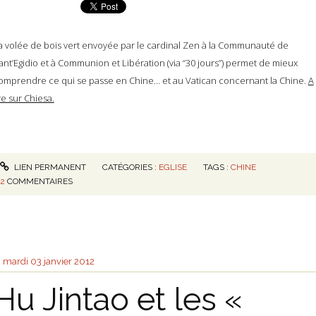
a volée de bois vert envoyée par le cardinal Zen à la Communauté de
ant’Egidio et à Communion et Libération (via “30 jours”) permet de mieux
omprendre ce qui se passe en Chine… et au Vatican concernant la Chine.
A
ire sur Chiesa.
LIEN PERMANENT
CATÉGORIES :
EGLISE
TAGS :
CHINE
2
COMMENTAIRES
mardi 03
janvier 2012
Hu Jintao et les «