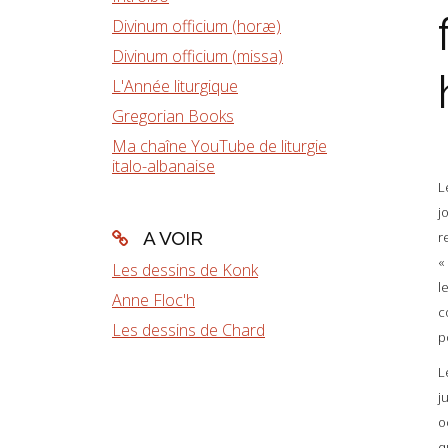
Divinum officium (horæ)
Divinum officium (missa)
L'Année liturgique
Gregorian Books
Ma chaîne YouTube de liturgie
italo-albanaise
L
j
A VOIR
r
«
Les dessins de Konk
l
Anne Floc'h
c
Les dessins de Chard
p
L
j
o
q