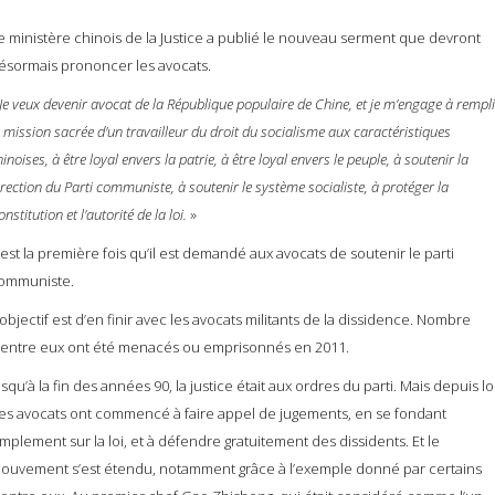
e ministère chinois de la Justice a publié le nouveau serment que devront
ésormais prononcer les avocats.
Je veux devenir avocat de la République populaire de Chine, et je m’engage à rempli
a mission sacrée d'un travailleur du droit du socialisme aux caractéristiques
inoises, à être loyal envers la patrie, à être loyal envers le peuple, à soutenir la
irection du Parti communiste, à soutenir le système socialiste, à protéger la
nstitution et l'autorité de la loi.
»
’est la première fois qu’il est demandé aux avocats de soutenir le parti
ommuniste.
’objectif est d’en finir avec les avocats militants de la dissidence. Nombre
’entre eux ont été menacés ou emprisonnés en 2011.
usqu’à la fin des années 90, la justice était aux ordres du parti. Mais depuis lo
es avocats ont commencé à faire appel de jugements, en se fondant
implement sur la loi, et à défendre gratuitement des dissidents. Et le
ouvement s’est étendu, notamment grâce à l’exemple donné par certains