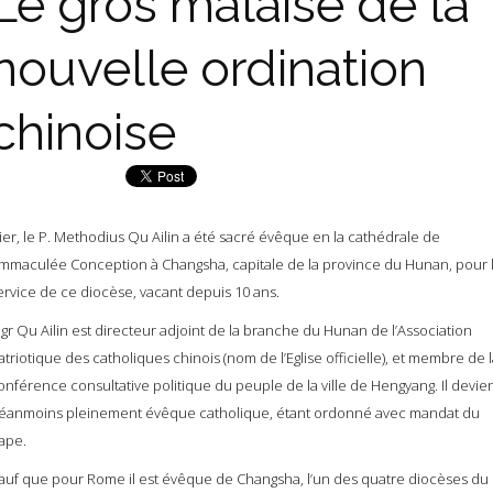
Le gros malaise de la
nouvelle ordination
chinoise
ier, le P. Methodius Qu Ailin a été sacré évêque en la cathédrale de
’Immaculée Conception à Changsha, capitale de la province du Hunan, pour 
ervice de ce diocèse, vacant depuis 10 ans.
gr Qu Ailin est directeur adjoint de la branche du Hunan de l’Association
atriotique des catholiques chinois (nom de l’Eglise officielle), et membre de l
onférence consultative politique du peuple de la ville de Hengyang. Il devie
éanmoins pleinement évêque catholique, étant ordonné avec mandat du
ape.
auf que pour Rome il est évêque de Changsha, l’un des quatre diocèses du