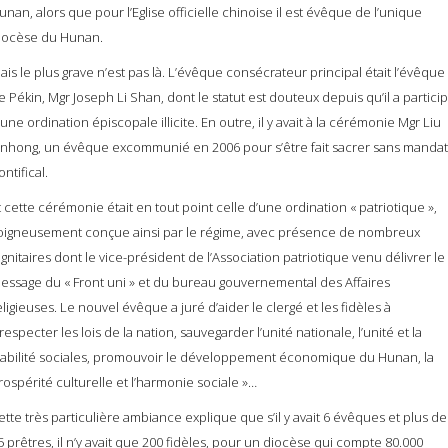
unan, alors que pour l’Eglise officielle chinoise il est évêque de l’unique
iocèse du Hunan.
ais le plus grave n’est pas là. L’évêque consécrateur principal était l’évêque
e Pékin, Mgr Joseph Li Shan, dont le statut est douteux depuis qu’il a partici
 une ordination épiscopale illicite. En outre, il y avait à la cérémonie Mgr Liu
inhong, un évêque excommunié en 2006 pour s’être fait sacrer sans mandat
ontifical.
t cette cérémonie était en tout point celle d’une ordination « patriotique »,
oigneusement conçue ainsi par le régime, avec présence de nombreux
ignitaires dont le vice-président de l’Association patriotique venu délivrer le
essage du « Front uni » et du bureau gouvernemental des Affaires
eligieuses. Le nouvel évêque a juré d’aider le clergé et les fidèles à
 respecter les lois de la nation, sauvegarder l’unité nationale, l’unité et la
tabilité sociales, promouvoir le développement économique du Hunan, la
rospérité culturelle et l’harmonie sociale »…
ette très particulière ambiance explique que s’il y avait 6 évêques et plus de
5 prêtres, il n’y avait que 200 fidèles, pour un diocèse qui compte 80.000