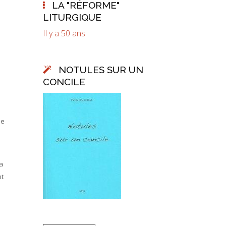
LA "RÉFORME"
LITURGIQUE
Il y a 50 ans
NOTULES SUR UN
CONCILE
le
a
nt