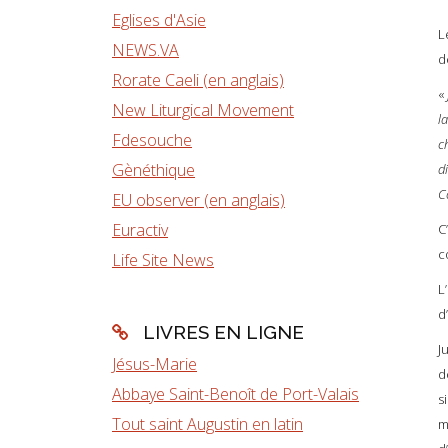
Eglises d'Asie
L
NEWS.VA
d
Rorate Caeli (en anglais)
«
New Liturgical Movement
l
Fdesouche
ch
Gènéthique
d
Co
EU observer (en anglais)
Euractiv
C
c
Life Site News
L
d
LIVRES EN LIGNE
J
Jésus-Marie
d
Abbaye Saint-Benoît de Port-Valais
s
Tout saint Augustin en latin
m