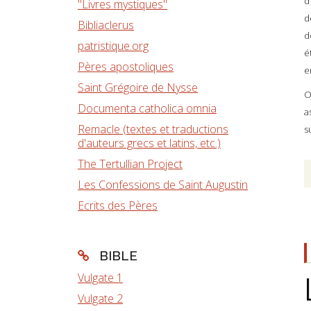
d
"Livres mystiques"
d
Bibliaclerus
d
patristique.org
é
Pères apostoliques
e
Saint Grégoire de Nysse
O
Documenta catholica omnia
a
Remacle (textes et traductions
s
d'auteurs grecs et latins, etc.)
The Tertullian Project
Les Confessions de Saint Augustin
Ecrits des Pères
BIBLE
Vulgate 1
Vulgate 2