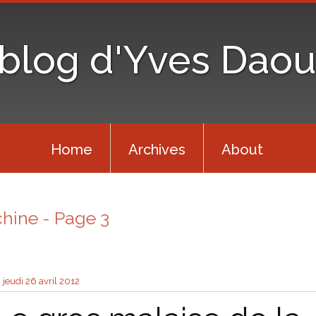
 blog d'Yves Daou
Home
Archives
About
chine - Page 3
jeudi 26
avril 2012