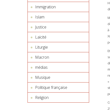
H
Immigration
d
Islam
M
d
Justice
à
X
Laïcité
p
Liturgie
E
Macron
s
d
médias
m
r
Musique
«
Politique française
s
p
Religion
C
2