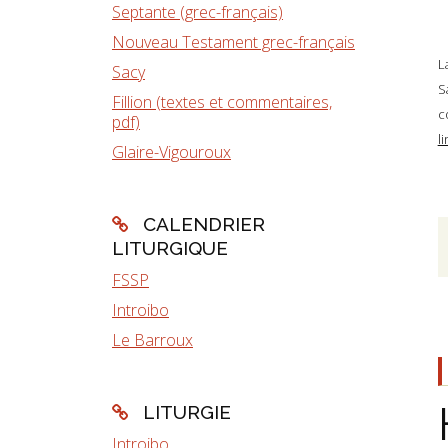
Septante (grec-français)
Nouveau Testament grec-français
L
Sacy
S
Fillion (textes et commentaires,
c
pdf)
l
Glaire-Vigouroux
CALENDRIER
LITURGIQUE
FSSP
Introibo
Le Barroux
LITURGIE
Introibo