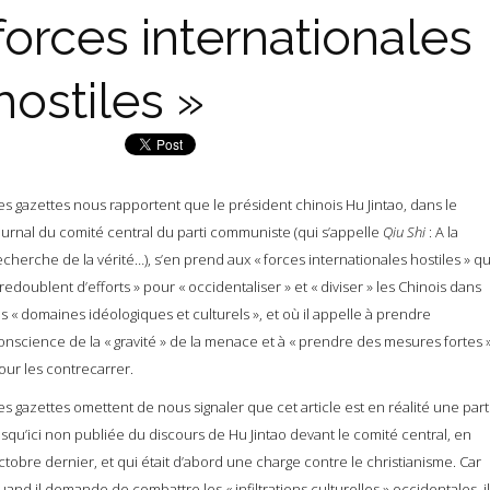
forces internationales
hostiles »
es gazettes nous rapportent que le président chinois Hu Jintao, dans le
ournal du comité central du parti communiste (qui s’appelle
Qiu Shi
: A la
echerche de la vérité…), s’en prend aux « forces internationales hostiles » qu
 redoublent d’efforts » pour « occidentaliser » et « diviser » les Chinois dans
es « domaines idéologiques et culturels », et où il appelle à prendre
onscience de la « gravité » de la menace et à « prendre des mesures fortes 
our les contrecarrer.
es gazettes omettent de nous signaler que cet article est en réalité une part
usqu’ici non publiée du discours de Hu Jintao devant le comité central, en
ctobre dernier, et qui était d’abord une charge contre le christianisme. Car
uand il demande de combattre les « infiltrations culturelles » occidentales, il