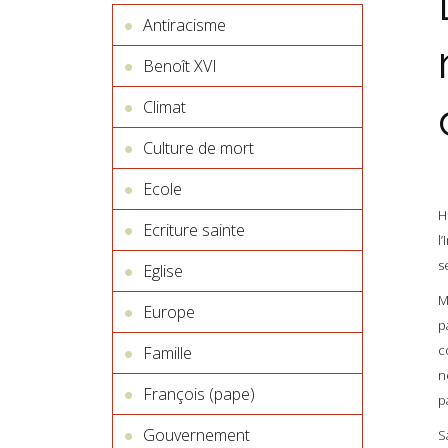
Antiracisme
Benoît XVI
Climat
Culture de mort
Ecole
H
Ecriture sainte
l
s
Eglise
M
Europe
p
c
Famille
n
François (pape)
p
Gouvernement
S