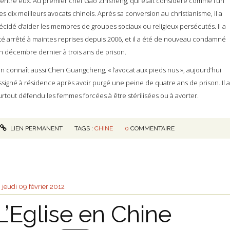
’entre eux. Au premier chef Gao Zhisheng, qui était considéré comme l’un
es dix meilleurs avocats chinois. Après sa conversion au christianisme, il a
écidé d’aider les membres de groupes sociaux ou religieux persécutés. Il a
té arrêté à maintes reprises depuis 2006, et il a été de nouveau condamné
n décembre dernier à trois ans de prison.
n connaît aussi Chen Guangcheng, « l’avocat aux pieds nus », aujourd’hui
ssigné à résidence après avoir purgé une peine de quatre ans de prison. Il a
urtout défendu les femmes forcées à être stérilisées ou à avorter.
LIEN PERMANENT
TAGS :
CHINE
0
COMMENTAIRE
jeudi 09
février 2012
L’Eglise en Chine