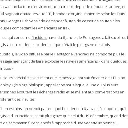
 suivant un facteur d’environ deux ou trois », depuis le début de l’année, et
u’il s’agissait d’attaques aux EFP, bombes d’origine iranienne selon les Etats-
nis. George Bush venait de demander à l’Iran de cesser de soutenir les
roupes combattant les Américains en Irak.
n ce qui concerne
l’incident
naval du 6 janvier, le Pentagone a fait savoir qu’i
’agissait du troisième incident, et que c’était le plus grave des trois.
outefois, la vidéo diffusée par le Pentagone vendredi ne comporte plus le
essage menaçant de faire exploser les navires américains « dans quelques
inutes ».
lusieurs spécialistes estiment que le message pouvait émaner de « Filipino
onkey » (le singe philippin), appellation sous laquelle une ou plusieurs
ersonnes écoutent les échanges radio et se mêlent aux conversations en
roférant des insultes.
’il en est ainsi on ne voit pas en quoi l’incident du 6 janvier, à supposer qu’il
’agisse d’un incident, serait plus grave que celui du 19 décembre, quand des
irs de sommation furent lancés à l’approche d’une vedette iranienne...