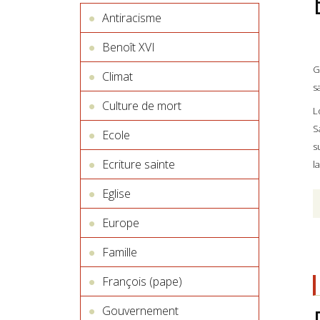
Antiracisme
Benoît XVI
G
Climat
s
Culture de mort
L
S
Ecole
s
Ecriture sainte
l
Eglise
Europe
Famille
François (pape)
Gouvernement