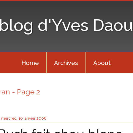
 blog d'Yves Daou
Home
Archives
About
iran - Page 2
mercredi 16
janvier 2008