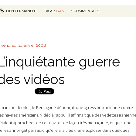
LIEN PERMANENT
TAGS :
IRAN
1
COMMENTAIRE
vendredi 11
janvier 2008
L’inquiétante guerre
des vidéos
imanche dernier, le Pentagone dénonçait une agression iranienne contre
es navires américains. Vidéo à l’appui, il affirmait que des vedettes iranienn
’étaient approchées de ces navires de façon très menaçante, et que l’une
’elles annonçait par radio qu’elle allait les « faire exploser dans quelques