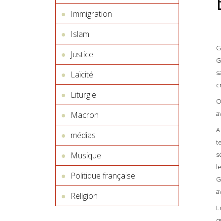
Immigration
Islam
G
Justice
G
s
Laïcité
c
Liturgie
O
a
Macron
A
médias
t
s
Musique
l
Politique française
G
a
Religion
L
q