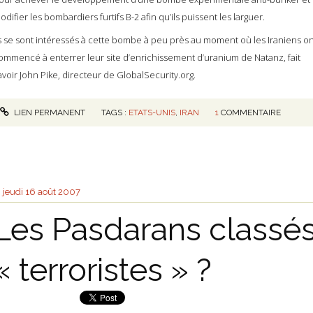
odifier les bombardiers furtifs B-2 afin qu’ils puissent les larguer.
ls se sont intéressés à cette bombe à peu près au moment où les Iraniens on
ommencé à enterrer leur site d’enrichissement d’uranium de Natanz, fait
avoir John Pike, directeur de GlobalSecurity.org.
LIEN PERMANENT
TAGS :
ETATS-UNIS
,
IRAN
1
COMMENTAIRE
jeudi 16
août 2007
Les Pasdarans classé
« terroristes » ?