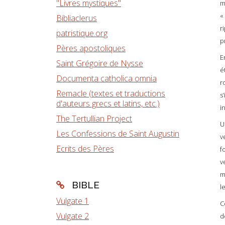
"Livres mystiques"
m
«
Bibliaclerus
r
patristique.org
p
Pères apostoliques
E
Saint Grégoire de Nysse
é
Documenta catholica omnia
r
Remacle (textes et traductions
s
d'auteurs grecs et latins, etc.)
i
The Tertullian Project
U
Les Confessions de Saint Augustin
v
Ecrits des Pères
f
v
m
BIBLE
l
Vulgate 1
C
Vulgate 2
d