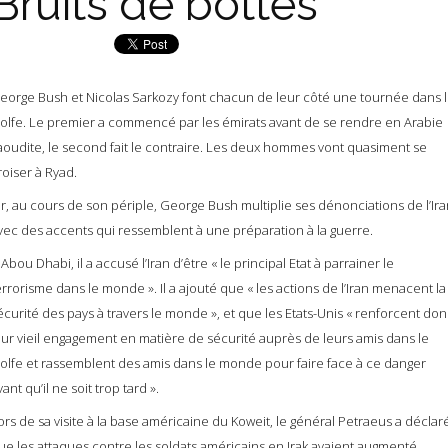
Bruits de bottes
eorge Bush et Nicolas Sarkozy font chacun de leur côté une tournée dans 
olfe. Le premier a commencé par les émirats avant de se rendre en Arabie
aoudite, le second fait le contraire. Les deux hommes vont quasiment se
roiser à Ryad.
r, au cours de son périple, George Bush multiplie ses dénonciations de l’Ira
vec des accents qui ressemblent à une préparation à la guerre.
 Abou Dhabi, il a accusé l’Iran d’être « le principal Etat à parrainer le
errorisme dans le monde ». Il a ajouté que « les actions de l’Iran menacent la
écurité des pays à travers le monde », et que les Etats-Unis « renforcent don
eur vieil engagement en matière de sécurité auprès de leurs amis dans le
olfe et rassemblent des amis dans le monde pour faire face à ce danger
vant qu’il ne soit trop tard ».
ors de sa visite à la base américaine du Koweit, le général Petraeus a déclar
ue les attaques contre les soldats américains en Irak avaient augmenté,