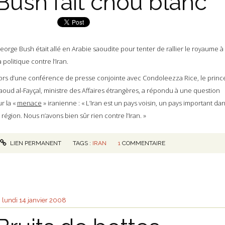
Bush fait chou blanc
eorge Bush était allé en Arabie saoudite pour tenter de rallier le royaume à
a politique contre l’Iran.
ors d’une conférence de presse conjointe avec Condoleezza Rice, le princ
aoud al-Fayçal, ministre des Affaires étrangères, a répondu à une question
ur la «
menace
» iranienne : « L’Iran est un pays voisin, un pays important da
a région. Nous n’avons bien sûr rien contre l’Iran. »
LIEN PERMANENT
TAGS :
IRAN
1
COMMENTAIRE
lundi 14
janvier 2008