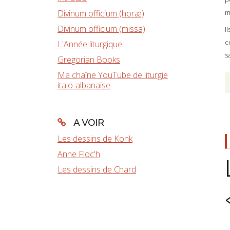
m
Divinum officium (horæ)
Divinum officium (missa)
I
c
L'Année liturgique
s
Gregorian Books
Ma chaîne YouTube de liturgie
italo-albanaise
A VOIR
Les dessins de Konk
Anne Floc'h
Les dessins de Chard