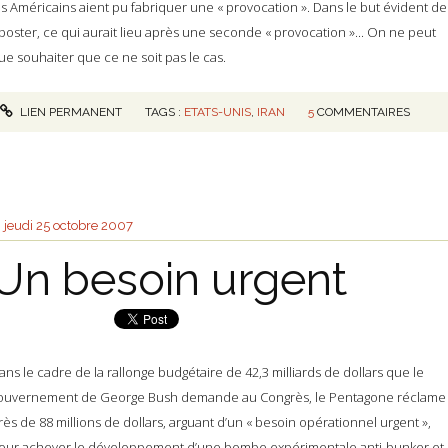
es Américains aient pu fabriquer une « provocation ». Dans le but évident de
iposter, ce qui aurait lieu après une seconde « provocation »... On ne peut
ue souhaiter que ce ne soit pas le cas.
LIEN PERMANENT
TAGS :
ETATS-UNIS
,
IRAN
5
COMMENTAIRES
jeudi 25
octobre 2007
Un besoin urgent
ans le cadre de la rallonge budgétaire de 42,3 milliards de dollars que le
ouvernement de George Bush demande au Congrès, le Pentagone réclame
rès de 88 millions de dollars, arguant d’un « besoin opérationnel urgent »,
our achever le développement d’une bombe expérimentale anti-bunker et