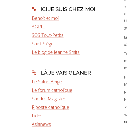
«
ICI JE SUIS CHEZ MOI
q
Benoît et moi
U
AGRIF
g
SOS Tout-Petits
E
Saint Siège
s
Le blog de Jeanne Smits
T
m
m
LÀ JE VAIS GLANER
P
Le Salon Beige
M
Le forum catholique
p
Sandro Magister
p
Riposte catholique
S
s
Fides
t
Asianews