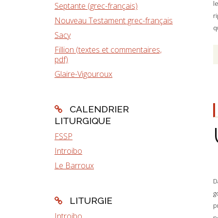
l
Septante (grec-français)
r
Nouveau Testament grec-français
q
Sacy
Fillion (textes et commentaires,
pdf)
Glaire-Vigouroux
CALENDRIER
LITURGIQUE
FSSP
Introibo
Le Barroux
D
g
LITURGIE
p
Introibo
p