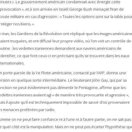
inutes ». Le gouvernement américain condamnait avec énergie cette
 provocation », et à son arrivée en Israël George Bush menaçait l’Iran de
iposte militaire en cas d’agression : « Toutes les options sont sur la table pou
rotéger nos biens. »
n Iran, les Gardiens de la Révolution ont répliqué que les images américain
taient truquées, et ont diffusé leur propre vidéo, où l’on voit un contrôle de
outine : les vedettes iraniennes demandent aux navires américains de
’identifier, ce que font ceux-ci en précisant qu’ils se trouvent dans les eaux
nternationales.
n porte-parole de la Ve Flotte américaine, contacté par l’AFP, donne une
ersion en quelque sorte intermédiaire. Le lieutenant John Gay, qui par sa
onction ne peut évidemment pas démentir le Pentagone, affirme que les
edettes iraniennes avaient agi « de manière très provocante et agressive »,
ais il ajoute qu’il est techniquement impossible de savoir d’où provenaient
es menaces proférées par radio.
omme on ne peut faire confiance ni à l’une ni à l’autre partie, on ne sait pas
e quel côté est la manipulation. Mais on ne peut pas écarter l’hypothèse qu