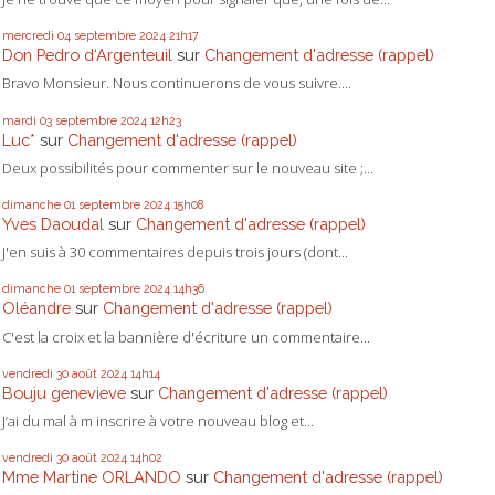
mercredi 04
septembre 2024
21h17
Don Pedro d‘Argenteuil
sur
Changement d'adresse (rappel)
Bravo Monsieur. Nous continuerons de vous suivre....
mardi 03
septembre 2024
12h23
Luc*
sur
Changement d'adresse (rappel)
Deux possibilités pour commenter sur le nouveau site ;...
dimanche 01
septembre 2024
15h08
Yves Daoudal
sur
Changement d'adresse (rappel)
J'en suis à 30 commentaires depuis trois jours (dont...
dimanche 01
septembre 2024
14h36
Oléandre
sur
Changement d'adresse (rappel)
C'est la croix et la bannière d'écriture un commentaire...
vendredi 30
août 2024
14h14
Bouju genevieve
sur
Changement d'adresse (rappel)
J’ai du mal à m inscrire à votre nouveau blog et...
vendredi 30
août 2024
14h02
Mme Martine ORLANDO
sur
Changement d'adresse (rappel)