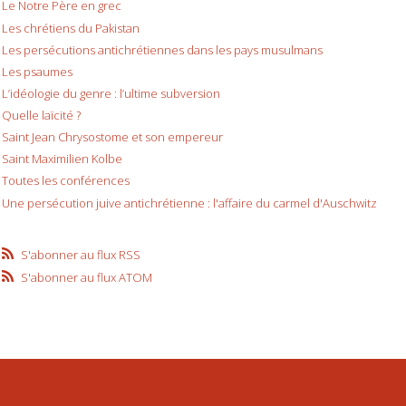
Le Notre Père en grec
Les chrétiens du Pakistan
Les persécutions antichrétiennes dans les pays musulmans
Les psaumes
L’idéologie du genre : l’ultime subversion
Quelle laïcité ?
Saint Jean Chrysostome et son empereur
Saint Maximilien Kolbe
Toutes les conférences
Une persécution juive antichrétienne : l'affaire du carmel d'Auschwitz
S'abonner au flux RSS
S'abonner au flux ATOM