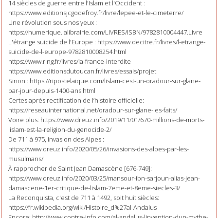
14 siècles de guerre entre l'Islam et l'Occident :
https://www.editionsjcgodefroy.fr/livre/lepee-et-le-cimeterre/
Une révolution sous nos yeux :
https://numerique.lalibrairie.com/LIVRES/ISBN/9782810004447.Livre
L'étrange suicide de l'Europe : https://www.decitre.fr/livres/l-etrange-
suicide-de-l-europe-9782810008254.html
https://www.ring.fr/livres/la-france-interdite
https://www.editionsdutoucan.fr/livres/essais/projet
Sinon : https://ripostelaique.com/lislam-cest-un-oradour-sur-glane-
par-jour-depuis-1400-ans.html
Certes après rectification de l’histoire officielle:
https://reseauinternational.net/oradour-sur-glane-les-faits/
Voire plus: https://www.dreuz.info/2019/11/01/670-millions-de-morts-
lislam-est-la-religion-du-genocide-2/
De 711 à 975, invasion des Alpes :
https://www.dreuz.info/2020/05/26/invasions-des-alpes-par-les-
musulmans/
À rapprocher de Saint Jean Damascène [676-749]:
https://www.dreuz.info/2020/03/25/mansour-ibn-sarjoun-alias-jean-
damascene-1er-critique-de-lislam-7eme-et-8eme-siecles-3/
La Reconquista, c'est de 711 à 1492, soit huit siècles:
https://fr.wikipedia.org/wiki/Histoire_d%27al-Andalus
Encore: http://www.contre-info.com/al-andalus-linvention-dun-mythe-