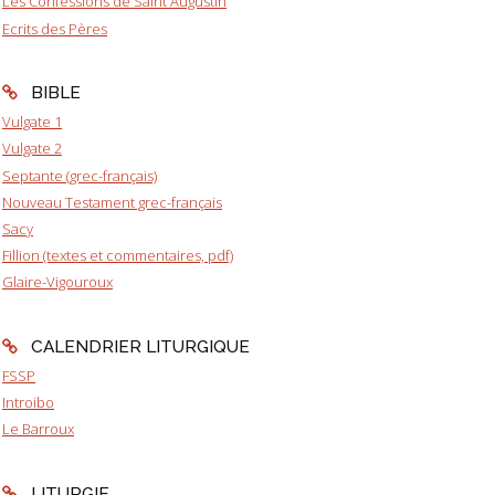
Les Confessions de Saint Augustin
Ecrits des Pères
BIBLE
Vulgate 1
Vulgate 2
Septante (grec-français)
Nouveau Testament grec-français
Sacy
Fillion (textes et commentaires, pdf)
Glaire-Vigouroux
CALENDRIER LITURGIQUE
FSSP
Introibo
Le Barroux
LITURGIE