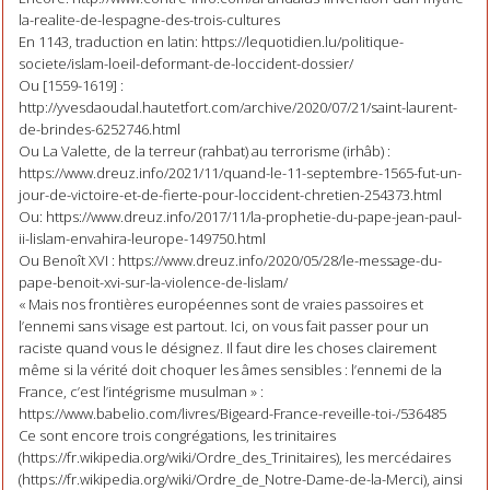
la-realite-de-lespagne-des-trois-cultures
En 1143, traduction en latin: https://lequotidien.lu/politique-
societe/islam-loeil-deformant-de-loccident-dossier/
Ou [1559-1619] :
http://yvesdaoudal.hautetfort.com/archive/2020/07/21/saint-laurent-
de-brindes-6252746.html
Ou La Valette, de la terreur (rahbat) au terrorisme (irhâb) :
https://www.dreuz.info/2021/11/quand-le-11-septembre-1565-fut-un-
jour-de-victoire-et-de-fierte-pour-loccident-chretien-254373.html
Ou: https://www.dreuz.info/2017/11/la-prophetie-du-pape-jean-paul-
ii-lislam-envahira-leurope-149750.html
Ou Benoît XVI : https://www.dreuz.info/2020/05/28/le-message-du-
pape-benoit-xvi-sur-la-violence-de-lislam/
« Mais nos frontières européennes sont de vraies passoires et
l’ennemi sans visage est partout. Ici, on vous fait passer pour un
raciste quand vous le désignez. Il faut dire les choses clairement
même si la vérité doit choquer les âmes sensibles : l’ennemi de la
France, c’est l’intégrisme musulman » :
https://www.babelio.com/livres/Bigeard-France-reveille-toi-/536485
Ce sont encore trois congrégations, les trinitaires
(https://fr.wikipedia.org/wiki/Ordre_des_Trinitaires), les mercédaires
(https://fr.wikipedia.org/wiki/Ordre_de_Notre-Dame-de-la-Merci), ainsi