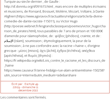
Turquie-au-siecle-dernier , de Gaulle :
http://sf.donntu.org/sf091615.html , mais encore de multiples écrivains
et musiciens, de Ronsard, Bossuet, Molière, Mozart, Voltaire, à Dante
Alighieri (https://www.agoravox.fr/actualites/religions/article/la-divine-
comedie-de-dante-raciste-115011), ou Victor Hugo
(http://poesie.webnet.fr/lesgrandsclassiques/poemes/victor_hugo/cha
nson_de_pirates.html), tous passibles de 7 ans de prison et 100 000€
d’amende pour islamophobie, de : φόβος [phóbos], crainte, et de :
الإسلام [islam], soumission ; étymologiquement, la peur de la
soumission ; à ne pas confondre avec la racine « haine », d’origine
grecque : μίσος [misos], άχτι [áchti], έχθρα [échthra], απέχθεια
[apéchtheia], et θυμός [thymós] :
https://fr.wikipedia.org/wiki/Lois_contre_le_racisme_et_les_discours_de
_haine
https://www.causeur.fr/anne-hidalgo-rue-alain-antisemitisme-150258?
utm_source=interne&utm_medium=sidebarshare
Écrit par :
Eschyle 49
21h29
-
dimanche 11
décembre 2022
Les commentaires sont fermés.