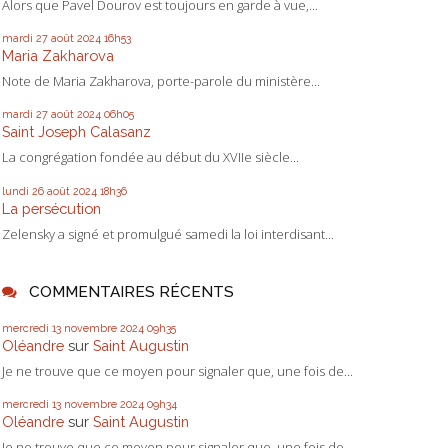
Alors que Pavel Dourov est toujours en garde à vue,...
mardi 27
août 2024
16h53
Maria Zakharova
Note de Maria Zakharova, porte-parole du ministère...
mardi 27
août 2024
06h05
Saint Joseph Calasanz
La congrégation fondée au début du XVIIe siècle...
lundi 26
août 2024
18h36
La persécution
Zelensky a signé et promulgué samedi la loi interdisant...
COMMENTAIRES RÉCENTS
mercredi 13
novembre 2024
09h35
Oléandre
sur
Saint Augustin
Je ne trouve que ce moyen pour signaler que, une fois de...
mercredi 13
novembre 2024
09h34
Oléandre
sur
Saint Augustin
Je ne trouve que ce moyen pour signaler que, une fois de...