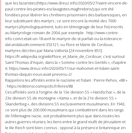
que les lazaristes (https://www.dreuz.info/2020/05/27/saint-vincent-de-
paul-contre-les-pirates-esclavagistes-maghrebins/),qui ont été
fondées pour libérer les chrétiens prisonniers des barbaresques, en
leur substituant des martyrs ; ce sont encore la moitié des 7000
martyrs (étymologiquement, tués en témoignage de leur foi) inscrits
au Martyrologe romain de 2004, par exemple : http://www.contre-
info.com/cetait-un-18-avril-le-martyre-de-st-parfait-ou-la-tolerance-
dal-andalus#comment-353121; ou Flore et Marie de Cordoue,
martyres décrites par Maria Valtorta [24 novembre 851]:
https://fr.wikipedia.org/wiki/Flore_et_Marie_de_Cordoue; c’est surtout
Saint Thomas d'Aquin, dans la « Somme contre les Gentils », chapitre
6: https://www.dreuz.info/2020/05/11/sur-mahomet-et-lislam-saint-
thomas-daquin-nous-avait-prevenu-2/
Rappelons les affinités entre le nazisme et l’islam : Pierre Rehov, «88 »
: https://editionscosmopolis.fr/livres/88
Ces affinités sont à l’origine de la 13e division SS « Handschar », de la
23e division SS de montagne « Kama », et de la 21e division SS «
Skanderbeg », des divisions SS exclusivement musulmanes. En 1943,
ce sont plus de 200.000 musulmans qui combattirent dans les rangs
de l’Allemagne nazie, soit probablement plus que dans toutes les
autres guerres réunies; les liens entre le grand mufti de Jérusalem et
le IIIe Reich sont bien connus : opposé à la présence britannique en