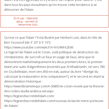
dans tous les pays musulmans qu'on trouve cette tendance à se
détourner de l'Islam.
Écrit par :
Oléandre
19h41
-
samedi 10
décembre 2022
Qu'est-ce que l’Islam ? Il est illustré par Herbert Lom, dans le rôle de
Ben Youssouf [de 3' 20" à 5' 15"]:
https://www.youtube.com/watch?v=lvG9MnQE6tI
Le logiciel de l’Islam est le Coran, outil politique de destruction du
christianisme, de surcroît un faux et usage de faux, ainsi que le
démontrent mathématiquement les deux premiers livres, le premier
étant une suite d'algorithmes [inventés par Al-Khwârismîn, né vers 780
en Ouzbékistan, mort vers 850 en Irak, auteur du livre "Abrégé du
calcul par la restauration et la comparaison"], et le second en étant la
démonstration historique :
https://www.librairietequi.com/A-56805-le-coran-revele-par-la-theorie-
des-codes-studia-arabica-xxii.aspx
https://legrandsecretdelislam.com/
https://legrandsecretdelislam.com/nouveau-la-laicite-mere-porteuse-
de-lislam/