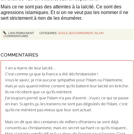
Mais ce ne sont pas des atteintes à la laïcité. Ce sont des
agressions islamiques. Et si on ne veut pas les nommer il ne
sert strictement à rien de les énumérer.
LIEN PERMANENT
CATÉGORIES :
ECOLE
,
GOUVERNEMENT
,
ISLAM
2
COMMENTAIRES
COMMENTAIRES
Y en a marre de leur laïcité...
C'est comme ça que la France a été déchristianisée !
Vous le savez, je n'ai aucune sympathie pour l'Islam ou l'Islamisme,
mais je suis quand même content qu'ils battent leur laïcité en brèche.
Ils ne récoltent que ce qu'ils méritent.
J'ai toujours pensé que l'Islam n'a pas d'avenir...Voyez ce qui se passe
en Iran. Si après ça, les Iraniens ne sont pas dégoûtés de l'Islam, c'est
qu'ils ne méritent pas mieux que leur sort actuel.
Mais on dit que des centaines de milliers d'Iraniens se sont déjà
convertis au christianisme, mais en secret sachant ce qu'ils risquent...
Mais c'est très significatif et il y a donc de l'espoir pour l'avenir. C'est