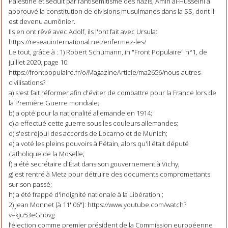
Palestine et séduit par l’antisémitisme des nazis, Amin al-Husseini a
approuvé la constitution de divisions musulmanes dans la SS, dont il
est devenu aumônier.
Ils en ont rêvé avec Adolf, ils l'ont fait avec Ursula:
https://reseauinternational.net/enfermez-les/
Le tout, grâce à : 1) Robert Schumann, in "Front Populaire" n°1, de
juillet 2020, page 10:
https://frontpopulaire.fr/o/MagazineArticle/ma2656/nous-autres-
civilisations?
a) s'est fait réformer afin d'éviter de combattre pour la France lors de
la Première Guerre mondiale;
b) a opté pour la nationalité allemande en 1914;
c) a effectué cette guerre sous les couleurs allemandes;
d) s'est réjoui des accords de Locarno et de Munich;
e) a voté les pleins pouvoirs à Pétain, alors qu'il était député
catholique de la Moselle;
f) a été secrétaire d'État dans son gouvernement à Vichy;
g) est rentré à Metz pour détruire des documents compromettants
sur son passé;
h) a été frappé d'indignité nationale à la Libération ;
2) Jean Monnet [à 11' 06"]: https://www.youtube.com/watch?
v=kJu53eGhbvg
l’élection comme premier président de la Commission européenne