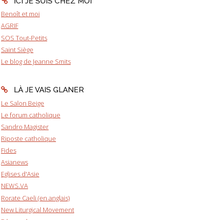
ICI JE SUIS CHEZ MOI
Benoît et moi
AGRIF
SOS Tout-Petits
Saint Siège
Le blog de Jeanne Smits
LÀ JE VAIS GLANER
Le Salon Beige
Le forum catholique
Sandro Magister
Riposte catholique
Fides
Asianews
Eglises d'Asie
NEWS.VA
Rorate Caeli (en anglais)
New Liturgical Movement