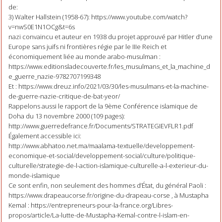
de:
3) Walter Hallstein (1958-67): https://www.youtube.com/watch?
v=nwS0E1N1OCg&t=6s
nazi convaincu et auteur en 1938 du projet approuvé par Hitler d’une
Europe sans juifs ni frontières régie par le IIIe Reich et
économiquement liée au monde arabo-musulman :
https://www.editionsladecouverte.fr/les_musulmans_et_la_machine_d
e_guerre_nazie-9782707199348
Et : https://www.dreuz.info/2021/03/30/les-musulmans-et-la-machine-
de-guerre-nazie-critique-de-bat-yeor/
Rappelons aussi le rapport de la 9ème Conférence islamique de
Doha du 13 novembre 2000 (109 pages):
http://www.guerredefrance.fr/Documents/STRATEGIEVFLR1.pdf
Également accessible ici:
http://www.abhatoo.net.ma/maalama-textuelle/developpement-
economique-et-social/developpement-social/culture/politique-
culturelle/strategie-de-l-action-islamique-culturelle-a-l-exterieur-du-
monde-islamique
Ce sont enfin, non seulement des hommes d’État, du général Paoli :
https://www.drapeaucorse.fr/origine-du-drapeau-corse , à Mustapha
Kemal : https://entrepreneurs-pour-la-france.org/Libres-
propos/article/La-lutte-de-Mustapha-Kemal-contre-l-islam-en-