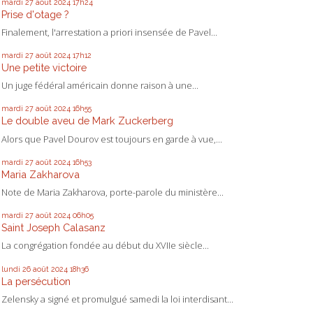
mardi 27
août 2024
17h24
Prise d'otage ?
Finalement, l'arrestation a priori insensée de Pavel...
mardi 27
août 2024
17h12
Une petite victoire
Un juge fédéral américain donne raison à une...
mardi 27
août 2024
16h55
Le double aveu de Mark Zuckerberg
Alors que Pavel Dourov est toujours en garde à vue,...
mardi 27
août 2024
16h53
Maria Zakharova
Note de Maria Zakharova, porte-parole du ministère...
mardi 27
août 2024
06h05
Saint Joseph Calasanz
La congrégation fondée au début du XVIIe siècle...
lundi 26
août 2024
18h36
La persécution
Zelensky a signé et promulgué samedi la loi interdisant...