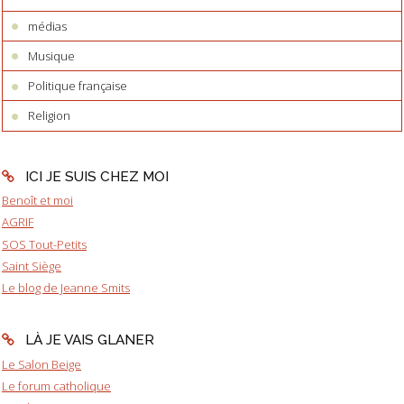
médias
Musique
Politique française
Religion
ICI JE SUIS CHEZ MOI
Benoît et moi
AGRIF
SOS Tout-Petits
Saint Siège
Le blog de Jeanne Smits
LÀ JE VAIS GLANER
Le Salon Beige
Le forum catholique