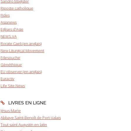
Sandro Magister
Riposte catholique
Fides
Asianews
Eglises d'Asie
NEWS.VA
Rorate Caeli (en anglais)
New Liturgical Movement
Fdesouche
Gènéthique
EU observer (en anglais)
Euractiv
Life Site News
LIVRES EN LIGNE
Jésus-Marie
Abbaye Saint-Benoît de Port-Valais
Tout saint Augustin en latin