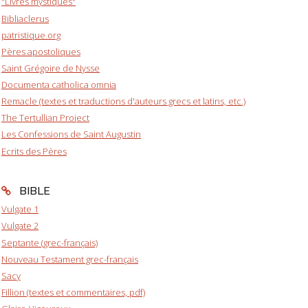
"Livres mystiques"
Bibliaclerus
patristique.org
Pères apostoliques
Saint Grégoire de Nysse
Documenta catholica omnia
Remacle (textes et traductions d'auteurs grecs et latins, etc.)
The Tertullian Project
Les Confessions de Saint Augustin
Ecrits des Pères
BIBLE
Vulgate 1
Vulgate 2
Septante (grec-français)
Nouveau Testament grec-français
Sacy
Fillion (textes et commentaires, pdf)