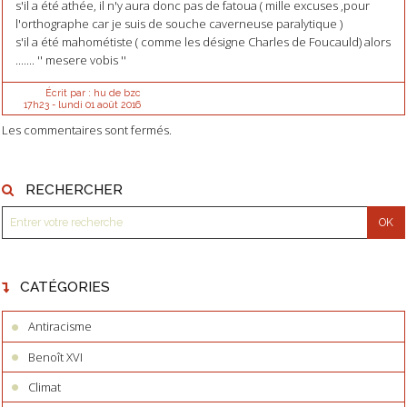
s'il a été athée, il n'y aura donc pas de fatoua ( mille excuses ,pour
l'orthographe car je suis de souche caverneuse paralytique )
s'il a été mahométiste ( comme les désigne Charles de Foucauld) alors
....... '' mesere vobis ''
Écrit par :
hu de bzc
17h23
-
lundi 01
août 2016
Les commentaires sont fermés.
RECHERCHER
CATÉGORIES
Antiracisme
Benoît XVI
Climat