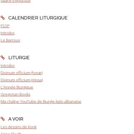
Glaire-Vigouroux
CALENDRIER LITURGIQUE
FSSP
Introibo
Le Barroux
LITURGIE
Introibo
Divinum officium (horæ)
Divinum officium (missa)
L'Année liturgique
Gregorian Books
Ma chaîne YouTube de liturgie italo-albanaise
A VOIR
Les dessins de Konk