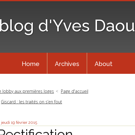
 blog d'Yves Daou
Home
Archives
About
e lobby aux premières loges
Page d'accueil
Giscard : les traités on s’en fout
jeudi 19
février 2015
Rectification