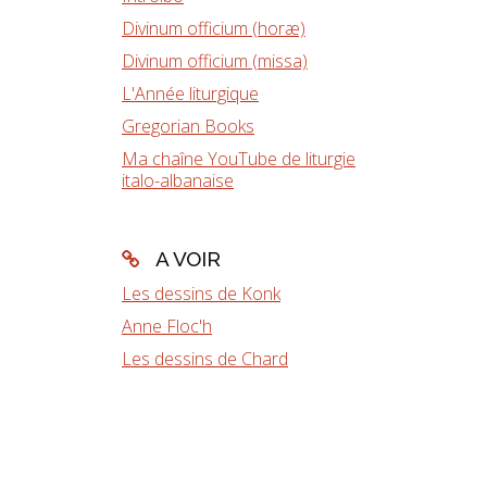
Divinum officium (horæ)
Divinum officium (missa)
L'Année liturgique
Gregorian Books
Ma chaîne YouTube de liturgie
italo-albanaise
A VOIR
Les dessins de Konk
Anne Floc'h
Les dessins de Chard