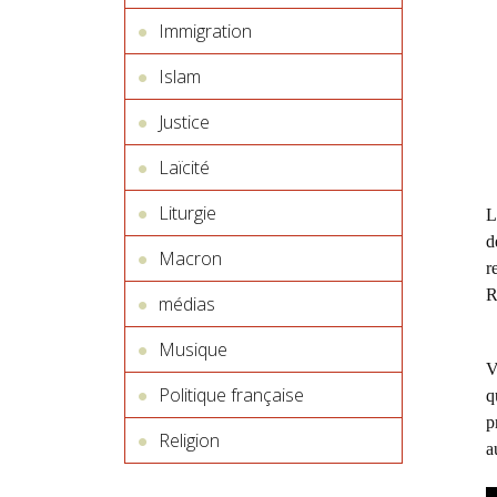
Immigration
Islam
Justice
Laïcité
Liturgie
L
d
Macron
r
R
médias
Musique
V
Politique française
q
p
Religion
a