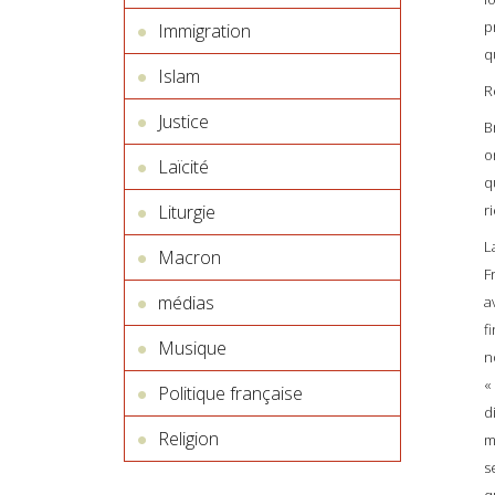
p
Immigration
q
Islam
R
Justice
B
o
Laïcité
q
Liturgie
r
L
Macron
F
médias
a
f
Musique
n
«
Politique française
d
Religion
m
s