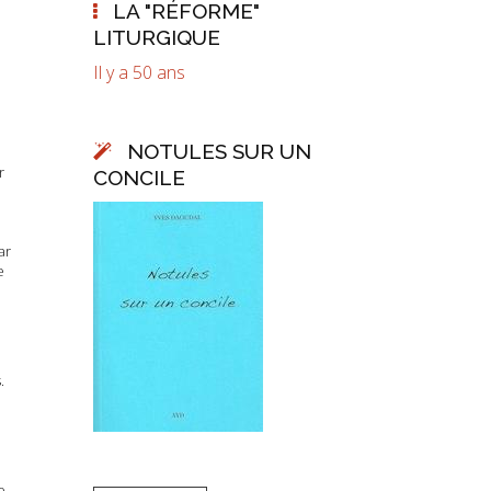
LA "RÉFORME"
LITURGIQUE
Il y a 50 ans
NOTULES SUR UN
r
CONCILE
ar
e
.
e