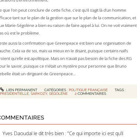
uestions d’environnement.
e que l’on peut conclure de cette fiche, c’est qu’il s’agit là d’un homme
fficace tant sur le plan de la gestion que sur le plan de la communication, et
ue Marie-Ségolène a bien eu raison de faire appel à lui. On ne voit vraiment
as où est le problème.
este aussi la confirmation que Greenpeace est bien une organisation de
auche. Cela va de soi, mais va mieux en le disant, puisque certains naïfs
roient qu’elle est apolitique. Mais on n’avait pas besoin de la fiche des RG
our le savoir, puisque ce n’était un mystère pour personne que Bruno
ebelle était un dirigeant de Greenpeace…
LIEN PERMANENT
CATÉGORIES :
POLITIQUE FRANÇAISE
TAGS :
PRÉSIDENTIELLE
,
SARKOZY
,
SÉGOLÈNE
2
COMMENTAIRES
COMMENTAIRES
Yves Daoudal le dit très bien : "Ce qui importe ici est qu’il