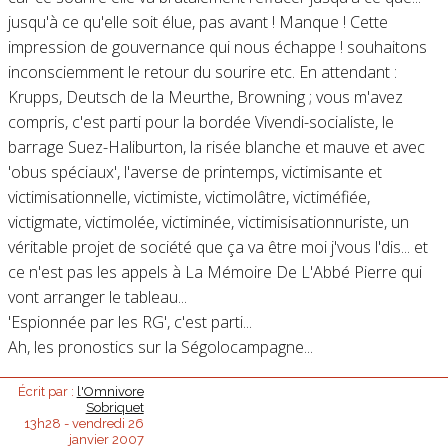
jusqu'à ce qu'elle soit élue, pas avant ! Manque ! Cette
impression de gouvernance qui nous échappe ! souhaitons
inconsciemment le retour du sourire etc. En attendant :
Krupps, Deutsch de la Meurthe, Browning ; vous m'avez
compris, c'est parti pour la bordée Vivendi-socialiste, le
barrage Suez-Haliburton, la risée blanche et mauve et avec
'obus spéciaux', l'averse de printemps, victimisante et
victimisationnelle, victimiste, victimolâtre, victiméfiée,
victigmate, victimolée, victiminée, victimisisationnuriste, un
véritable projet de société que ça va être moi j'vous l'dis... et
ce n'est pas les appels à La Mémoire De L'Abbé Pierre qui
vont arranger le tableau...
'Espionnée par les RG', c'est parti...
Ah, les pronostics sur la Ségolocampagne...
Écrit par :
l'Omnivore
Sobriquet
13h28
-
vendredi 26
janvier 2007