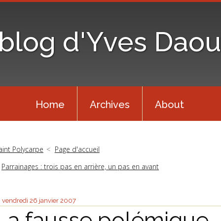
 blog d'Yves Daou
Home
Archives
About
aint Polycarpe
Page d'accueil
Parrainages : trois pas en arrière, un pas en avant
vendredi 26
janvier 2007
La fausse polémique