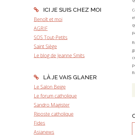
q
ICI JE SUIS CHEZ MOI
C
e
Benoît et moi
q
AGRIF
p
SOS Tout-Petits
R
Saint Siège
g
Le blog de Jeanne Smits
c
p
R
LÀ JE VAIS GLANER
Le Salon Beige
Le forum catholique
Sandro Magister
Riposte catholique
Fides
Asianews