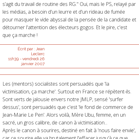
s’agit du travail de routine des RG." Oui, mais le PS, relayé par
les médias, a besoin d'un leurre et d'un rideau de fumée
pour masquer le vide abyssal de la pensée de la candidate et
détourner l'attention des électeurs gogos. Et le pire, c'est
que ça marche !
Écrit par :
Jean
Leclerc
11h39
-
vendredi 26
janvier 2007
Les (mentors) socialistes sont persuadés que 'la
victimisation, ça marche'. Surtout en France se répètent-ils.
Sont verts de jalousie envers notre JMLP, sensé 'surfer
dessus', sont persuadés que c'est 'le fond de commerce de
Jean-Marie Le Pen'. Alors voilà, Mère Ubu, femme, en un
sacré, un gros calibre, de canon à victimisation...
Après le canon à sourires, destiné en fait à 'nous faire envie',
car ce sourire elle va brutalement l'effacer jusqu'à ce que...