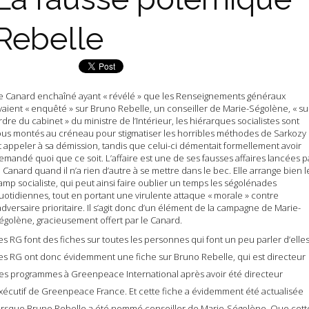
Rebelle
e Canard enchaîné ayant « révélé » que les Renseignements généraux
vaient « enquêté » sur Bruno Rebelle, un conseiller de Marie-Ségolène, « su
rdre du cabinet » du ministre de l’Intérieur, les hiérarques socialistes sont
ous montés au créneau pour stigmatiser les horribles méthodes de Sarkozy
t appeler à sa démission, tandis que celui-ci démentait formellement avoir
emandé quoi que ce soit. L’affaire est une de ses fausses affaires lancées p
e Canard quand il n’a rien d’autre à se mettre dans le bec. Elle arrange bien l
amp socialiste, qui peut ainsi faire oublier un temps les ségolénades
uotidiennes, tout en portant une virulente attaque « morale » contre
’adversaire prioritaire. Il s’agit donc d’un élément de la campagne de Marie-
égolène, gracieusement offert par le Canard.
es RG font des fiches sur toutes les personnes qui font un peu parler d’elles
es RG ont donc évidemment une fiche sur Bruno Rebelle, qui est directeur
es programmes à Greenpeace International après avoir été directeur
xécutif de Greenpeace France. Et cette fiche a évidemment été actualisée
orsque Bruno Rebelle a été nommé conseiller de Marie-Ségolène. Que cett