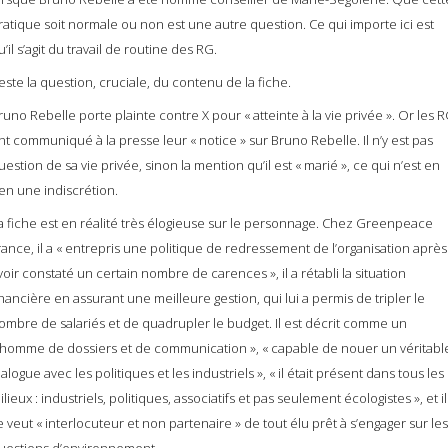
ratique soit normale ou non est une autre question. Ce qui importe ici est
u’il s’agit du travail de routine des RG.
este la question, cruciale, du contenu de la fiche.
runo Rebelle porte plainte contre X pour « atteinte à la vie privée ». Or les 
nt communiqué à la presse leur « notice » sur Bruno Rebelle. Il n’y est pas
uestion de sa vie privée, sinon la mention qu’il est « marié », ce qui n’est en
ien une indiscrétion.
a fiche est en réalité très élogieuse sur le personnage. Chez Greenpeace
rance, il a « entrepris une politique de redressement de l’organisation après
voir constaté un certain nombre de carences », il a rétabli la situation
inancière en assurant une meilleure gestion, qui lui a permis de tripler le
ombre de salariés et de quadrupler le budget. Il est décrit comme un
 homme de dossiers et de communication », « capable de nouer un véritabl
ialogue avec les politiques et les industriels », « il était présent dans tous les
ilieux : industriels, politiques, associatifs et pas seulement écologistes », et il
e veut « interlocuteur et non partenaire » de tout élu prêt à s’engager sur les