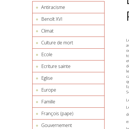
Antiracisme
Benoît XVI
Climat
L
Culture de mort
a
o
Ecole
t
e
Ecriture sainte
d
l
c
Eglise
q
l
Europe
S
L
Famille
L
François (pape)
d
e
Gouvernement
l