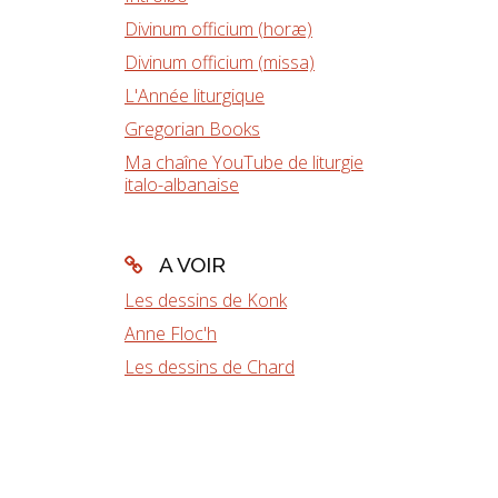
Divinum officium (horæ)
Divinum officium (missa)
L'Année liturgique
Gregorian Books
Ma chaîne YouTube de liturgie
italo-albanaise
A VOIR
Les dessins de Konk
Anne Floc'h
Les dessins de Chard