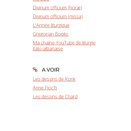
Divinum officium (horæ)
Divinum officium (missa)
L'Année liturgique
Gregorian Books
Ma chaîne YouTube de liturgie
italo-albanaise
A VOIR
Les dessins de Konk
Anne Floc'h
Les dessins de Chard