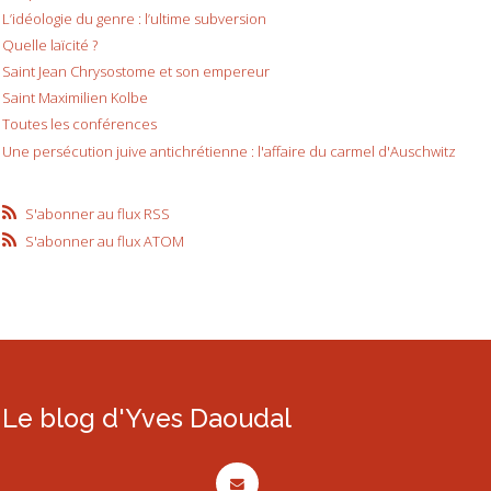
L’idéologie du genre : l’ultime subversion
Quelle laïcité ?
Saint Jean Chrysostome et son empereur
Saint Maximilien Kolbe
Toutes les conférences
Une persécution juive antichrétienne : l'affaire du carmel d'Auschwitz
S'abonner au flux RSS
S'abonner au flux ATOM
Le blog d'Yves Daoudal