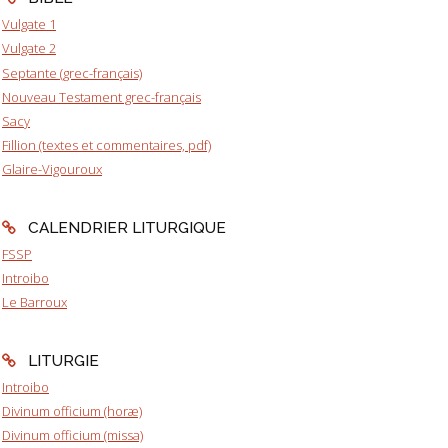
Vulgate 1
Vulgate 2
Septante (grec-français)
Nouveau Testament grec-français
Sacy
Fillion (textes et commentaires, pdf)
Glaire-Vigouroux
CALENDRIER LITURGIQUE
FSSP
Introibo
Le Barroux
LITURGIE
Introibo
Divinum officium (horæ)
Divinum officium (missa)