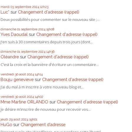
mardi 03
septembre 2024
12h23
Luc*
sur
Changement d'adresse (rappel)
Deux possibilités pour commenter sur le nouveau site ;...
dimanche 01
septembre 2024
15h08
Yves Daoudal
sur
Changement d'adresse (rappel)
J'en suis à 30 commentaires depuis trois jours (dont...
dimanche 01
septembre 2024
14h36
Oléandre
sur
Changement d'adresse (rappel)
C'est la croix et la bannière d'écriture un commentaire...
vendredi 30
août 2024
14h14
Bouju genevieve
sur
Changement d'adresse (rappel)
J’ai du mal à m inscrire à votre nouveau blog et...
vendredi 30
août 2024
14h02
Mme Martine ORLANDO
sur
Changement d'adresse (rappel)
Je désire m’inscrire de nouveau pour recevoir vos...
jeudi 29
août 2024
19h01
HuGo
sur
Changement d’adresse
Passant sur le site WordPress, nous perdons cette liberté...