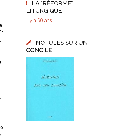
LA "RÉFORME"
LITURGIQUE
Il y a 50 ans
ue
ût
%
NOTULES SUR UN
CONCILE
a
s
ue
e