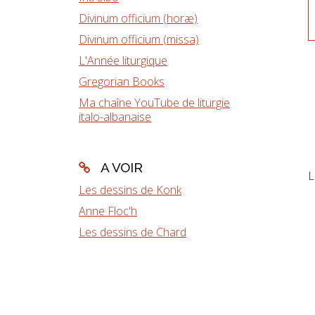
Divinum officium (horæ)
Divinum officium (missa)
L'Année liturgique
Gregorian Books
Ma chaîne YouTube de liturgie
italo-albanaise
A VOIR
L
Les dessins de Konk
Anne Floc'h
Les dessins de Chard