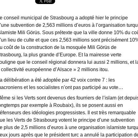
e conseil municipal de Strasbourg a adopté hier le principe
’une subvention de 2,563 millions d’euros à l’organisation turq
slamiste Mili Görüs. Sous prétexte que la ville donne 10% du co
’un lieu de culte et que ces 2,563 millions sont précisément 10
u coût de la construction de la mosquée Mili Görüs de
trasbourg, la plus grande d’Europe. Et la mairesse verte
ouligne que le conseil régional donnera lui aussi 2 millions, et l
 collectivité européenne d’Alsace » 2 millions itou.
a délibération a été adoptée par 42 voix contre 7 : les
acroniens et les socialistes n’ont pas participé au vote…
ême si les Verts sont devenus des fourriers de l’islam (et depui
ongtemps par exemple à Roubaix), ils se posent aussi en
éfenseurs des idéologies progressistes. Il est très remarquable
ue les Verts de Strasbourg votent le principe d’une subvention
e plus de 2,5 millions d’euros à une organisation islamiste turq
eux jours après que le président turc a annulé la participation d