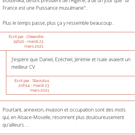
Bouteflika, défunt président de l'Algérie, a dit un jour que "la
France est une Puissance musulmane"...
Plus le temps passe, plus ça y ressemble beaucoup...
Écrit par :
Oléandre
19h22
-
mardi 23
mars 2021
J'espère que Daniel, Ezéchiel, Jérémie et Isaïe avaient un
meilleur CV.
Écrit par :
Stavrolus
20h14
-
mardi 23
mars 2021
Pourtant, annexion, invasion et occupation sont des mots
qui, en Alsace-Moselle, résonnent plus douloureusement
qu'ailleurs......