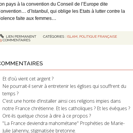
on pays à la convention du Conseil de l’Europe dite
onvention… d’Istanbul, qui oblige les Etats à lutter contre la
iolence faite aux femmes…
LIEN PERMANENT
CATÉGORIES :
ISLAM
,
POLITIQUE FRANÇAISE
9
COMMENTAIRES
COMMENTAIRES
Et d'où vient cet argent ?
Ne pourrait-il servir à entretenir les églises qui souffrent du
temps ?
C'est une honte d'installer ainsi ces religions impies dans
notre France chrétienne. Et les catholiques ? Et les évêques ?
Ont-ils quelque chose à dire à ce propos ?
"La France deviendra mahométane" Prophéties de Marie-
Julie Jahenny, stigmatisée bretonne.