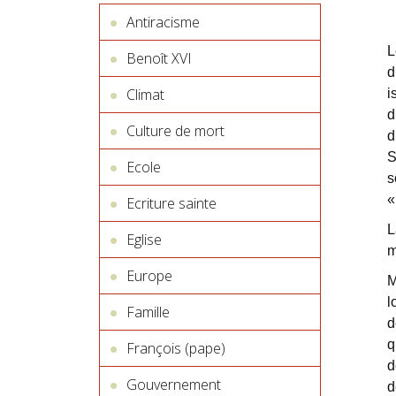
Antiracisme
L
Benoît XVI
d
Climat
i
d
Culture de mort
d
S
Ecole
s
«
Ecriture sainte
L
Eglise
m
Europe
M
l
Famille
d
q
François (pape)
d
Gouvernement
d