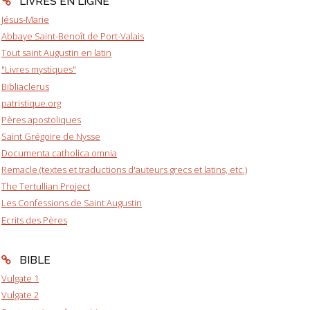
LIVRES EN LIGNE
Jésus-Marie
Abbaye Saint-Benoît de Port-Valais
Tout saint Augustin en latin
"Livres mystiques"
Bibliaclerus
patristique.org
Pères apostoliques
Saint Grégoire de Nysse
Documenta catholica omnia
Remacle (textes et traductions d'auteurs grecs et latins, etc.)
The Tertullian Project
Les Confessions de Saint Augustin
Ecrits des Pères
BIBLE
Vulgate 1
Vulgate 2