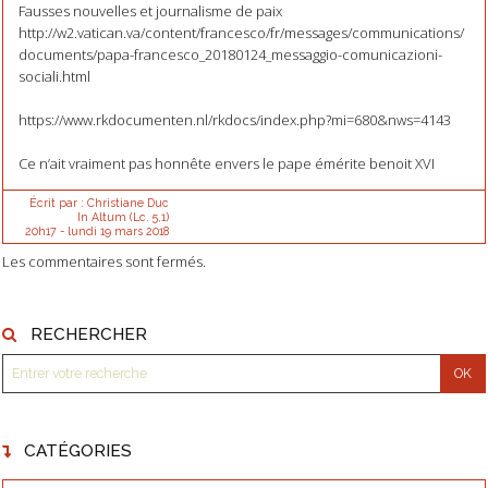
Fausses nouvelles et journalisme de paix
http://w2.vatican.va/content/francesco/fr/messages/communications/
documents/papa-francesco_20180124_messaggio-comunicazioni-
sociali.html
https://www.rkdocumenten.nl/rkdocs/index.php?mi=680&nws=4143
Ce n’ait vraiment pas honnête envers le pape émérite benoit XVI
Écrit par :
Christiane Duc
In Altum (Lc. 5,1)
20h17
-
lundi 19
mars 2018
Les commentaires sont fermés.
RECHERCHER
CATÉGORIES