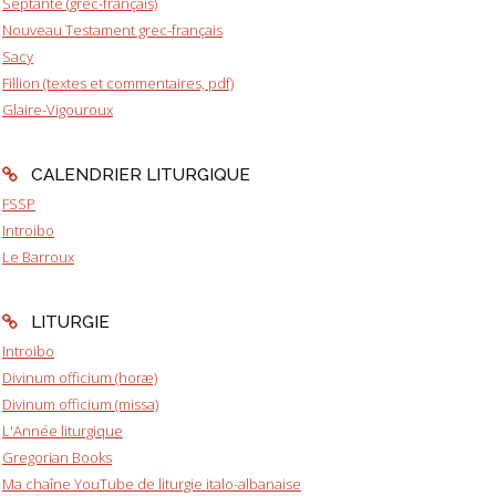
Septante (grec-français)
Nouveau Testament grec-français
Sacy
Fillion (textes et commentaires, pdf)
Glaire-Vigouroux
CALENDRIER LITURGIQUE
FSSP
Introibo
Le Barroux
LITURGIE
Introibo
Divinum officium (horæ)
Divinum officium (missa)
L'Année liturgique
Gregorian Books
Ma chaîne YouTube de liturgie italo-albanaise