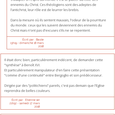
ennemis du Christ. Ces théologiens sont des adeptes de
l'antichrist, leur rôle est de leurrer les brebis.
Dans la mesure où ils sentent mauvais, l'odeur de la pourriture
du monde. ceux qui les suivent deviennent des ennemis du
Christ mais n'ont pas d'excuses s'ils ne se repentent.
Écrit par :
Basile
13h19
-
dimanche 18
mars
2018
Il était donc bien, particulièrement indécent, de demander cette
"synthèse" à Benoît XVI.
Et particulièrement manipulateur d'en faire cette présentation
"comme d'une continuité" entre Bergoglio et son prédécesseur.
Dirigée par des "politichiens" pareils, c'est pas demain que l'Eglise
reprendra de belles couleurs.
Écrit par :
Etienne 1er
21h52
-
samedi 17
mars
2018