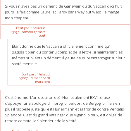
Si vous n'avez pas un démenti de Ganswein ou du Vatican d'ici huit
jours, je fais comme Laurel et Hardy dans Way out West : je mange
mon chapeau.
Écrit par :
Stavrolus
23h37
-
samedi 17
mars
2018
Étant donné que le Vatican a officiellement confirmé qu’il
s’agissait bien du contenu complet de la lettre, si maintenant les
mêmes publient un démenti il y aura de quoi s’interroger sur leur
santé mentale.
Écrit par :
Thibaud
19h07
-
dimanche 18
mars 2018
C'est énorme! L'arroseur arrosé. Non seulement BXVI refuse
d'appuyer une apologie d'Imbroglio, pardon, de Bergoglio, mais en
plus il rappelle juste qui est Hünermann et sa fronde contre Veritatis
Splendor! C'est du grand Ratzinger que Vigano, piteux, est obligé de
rendre compte: la Splendeur de la Vérité!