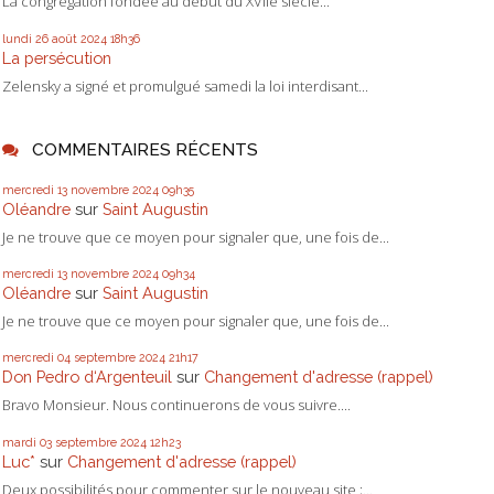
La congrégation fondée au début du XVIIe siècle...
lundi 26
août 2024
18h36
La persécution
Zelensky a signé et promulgué samedi la loi interdisant...
COMMENTAIRES RÉCENTS
mercredi 13
novembre 2024
09h35
Oléandre
sur
Saint Augustin
Je ne trouve que ce moyen pour signaler que, une fois de...
mercredi 13
novembre 2024
09h34
Oléandre
sur
Saint Augustin
Je ne trouve que ce moyen pour signaler que, une fois de...
mercredi 04
septembre 2024
21h17
Don Pedro d‘Argenteuil
sur
Changement d'adresse (rappel)
Bravo Monsieur. Nous continuerons de vous suivre....
mardi 03
septembre 2024
12h23
Luc*
sur
Changement d'adresse (rappel)
Deux possibilités pour commenter sur le nouveau site ;...