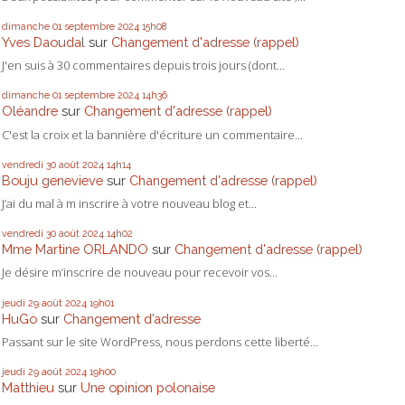
dimanche 01
septembre 2024
15h08
Yves Daoudal
sur
Changement d'adresse (rappel)
J'en suis à 30 commentaires depuis trois jours (dont...
dimanche 01
septembre 2024
14h36
Oléandre
sur
Changement d'adresse (rappel)
C'est la croix et la bannière d'écriture un commentaire...
vendredi 30
août 2024
14h14
Bouju genevieve
sur
Changement d'adresse (rappel)
J’ai du mal à m inscrire à votre nouveau blog et...
vendredi 30
août 2024
14h02
Mme Martine ORLANDO
sur
Changement d'adresse (rappel)
Je désire m’inscrire de nouveau pour recevoir vos...
jeudi 29
août 2024
19h01
HuGo
sur
Changement d’adresse
Passant sur le site WordPress, nous perdons cette liberté...
jeudi 29
août 2024
19h00
Matthieu
sur
Une opinion polonaise