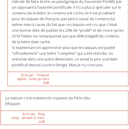
ridicule de faire écrire un panégyrique du Souverain Pontife par
un opposant à l'autorité pontificale. Il n'y a plus à spéculer sur le
contenu de la lettre, le contenu est connu et il est accablant
pour les laquais de François, pas tant à cause du contenu lui-
même mais à cause du fait que ces laquais ont cru que c'était
une bonne idée de publier les 20% de "positif" et de croire qu'en
2018 Twitter ne remarquerait pas que 80% (négatif) du contenu
de la lettre était caché.
Si maintenant on apprend en plus que les laquais ont publié
"officiellement" une lettre "complète" qui a été réécrite, on
entrerait dans une autre dimension, ce serait le pire scandale
pontifical depuis Lucrèce Borgia. Mais je n'y crois pas.
Écrit par :
Thibaud
09h00
-
lundi 19
mars
2018
Ça Vatican c'est vraiment le royaume du Père Ubu
Effrayant
Écrit par :
Ring
21h15
-
samedi 17
mars
2018