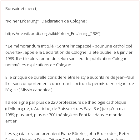
Bonsoir et merci,
"Kölner Erklärung" : Déclaration de Cologne :
https://de.wikipedia.org/wiki/Kölner_Erklärung_(1989)
" Le mémorandum intitulé «Contre l'incapacité - pour une catholicité
ouverte» , appelé la Déclaration de Cologne , a été publié le 6 janvier
1989. Il est le plus connu du selon son lieu de publication Cologne
nommé les explications de Cologne.
Elle critique ce qu'elle considère être le style autoritaire de Jean-Paul
II et son comportement concernant l'octroi du permis d'enseigner de
l'église ( Missio canonica ).
Il a été signé par plus de 220 professeurs de théologie catholique
(d'Allemagne, d'Autriche, de Suisse et des Pays-Bas) jusqu'en mai
1989; plus tard, plus de 700 théologiens l'ont fait dans le monde
entier.
Les signataires comprenaient Franz Böckle , John Brosseder , Peter
Eicher , Heinrich Fries , Ottmar Fuchs , Norbert Greinacher , John