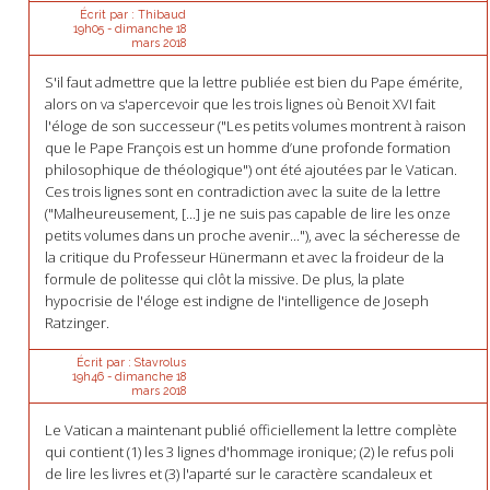
Écrit par :
Thibaud
19h05
-
dimanche 18
mars 2018
S'il faut admettre que la lettre publiée est bien du Pape émérite,
alors on va s'apercevoir que les trois lignes où Benoit XVI fait
l'éloge de son successeur ("Les petits volumes montrent à raison
que le Pape François est un homme d’une profonde formation
philosophique de théologique") ont été ajoutées par le Vatican.
Ces trois lignes sont en contradiction avec la suite de la lettre
("Malheureusement, [...] je ne suis pas capable de lire les onze
petits volumes dans un proche avenir..."), avec la sécheresse de
la critique du Professeur Hünermann et avec la froideur de la
formule de politesse qui clôt la missive. De plus, la plate
hypocrisie de l'éloge est indigne de l'intelligence de Joseph
Ratzinger.
Écrit par :
Stavrolus
19h46
-
dimanche 18
mars 2018
Le Vatican a maintenant publié officiellement la lettre complète
qui contient (1) les 3 lignes d'hommage ironique; (2) le refus poli
de lire les livres et (3) l'aparté sur le caractère scandaleux et