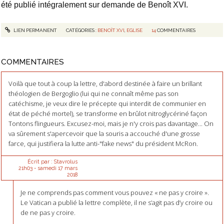
été publié intégralement sur demande de Benoît XVI.
LIEN PERMANENT
CATÉGORIES :
BENOÎT XVI
,
EGLISE
14
COMMENTAIRES
COMMENTAIRES
Voilà que tout à coup la lettre, d'abord destinée à faire un brillant
théologien de Bergoglio (lui qui ne connaît même pas son
catéchisme, je veux dire le précepte qui interdit de communier en
état de péché mortel), se transforme en brûlot nitroglycériné façon
Tontons flingueurs. Excusez-moi, mais je n'y crois pas davantage... On
va sûrement s'apercevoir que la souris a accouché d'une grosse
farce, qui justifiera la lutte anti-"fake news" du président McRon.
Écrit par :
Stavrolus
21h03
-
samedi 17
mars
2018
Je ne comprends pas comment vous pouvez « ne pas y croire ».
Le Vatican a publié la lettre complète, il ne s’agit pas d’y croire ou
de ne pas y croire.