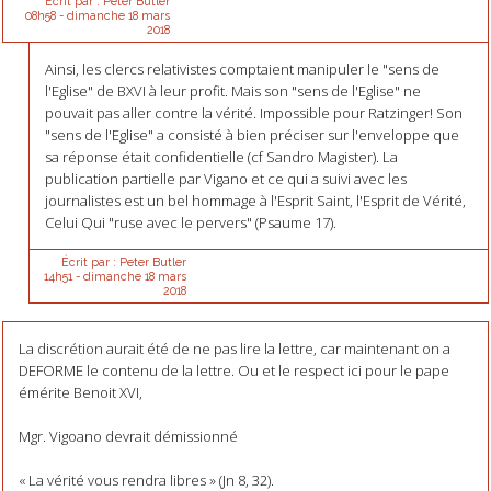
Écrit par :
Peter Butler
08h58
-
dimanche 18
mars
2018
Ainsi, les clercs relativistes comptaient manipuler le "sens de
l'Eglise" de BXVI à leur profit. Mais son "sens de l'Eglise" ne
pouvait pas aller contre la vérité. Impossible pour Ratzinger! Son
"sens de l'Eglise" a consisté à bien préciser sur l'enveloppe que
sa réponse était confidentielle (cf Sandro Magister). La
publication partielle par Vigano et ce qui a suivi avec les
journalistes est un bel hommage à l'Esprit Saint, l'Esprit de Vérité,
Celui Qui "ruse avec le pervers" (Psaume 17).
Écrit par :
Peter Butler
14h51
-
dimanche 18
mars
2018
La discrétion aurait été de ne pas lire la lettre, car maintenant on a
DEFORME le contenu de la lettre. Ou et le respect ici pour le pape
émérite Benoit XVI,
Mgr. Vigoano devrait démissionné
« La vérité vous rendra libres » (Jn 8, 32).