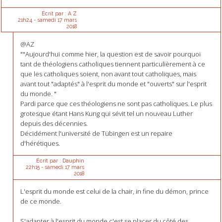
Écrit par :
A Z
21h24
-
samedi 17
mars
2018
@AZ
""Aujourd'hui comme hier, la question est de savoir pourquoi
tant de théologiens catholiques tiennent particulièrement à ce
que les catholiques soient, non avant tout catholiques, mais
avant tout "adaptés" à l'esprit du monde et "ouverts" sur l'esprit
du monde. "
Pardi parce que ces théologiens ne sont pas catholiques. Le plus
grotesque étant Hans Kung qui sévit tel un nouveau Luther
depuis des décennies.
Décidément l'université de Tübingen est un repaire
d'hérétiques.
Écrit par :
Dauphin
22h15
-
samedi 17
mars
2018
L'esprit du monde est celui de la chair, in fine du démon, prince
de ce monde.
S'adapter à l'esprit du monde c'est se placer du côté des