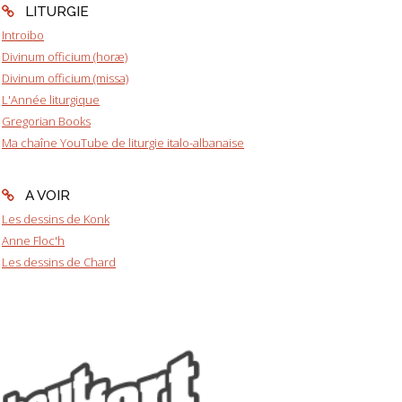
LITURGIE
Introibo
Divinum officium (horæ)
Divinum officium (missa)
L'Année liturgique
Gregorian Books
Ma chaîne YouTube de liturgie italo-albanaise
A VOIR
Les dessins de Konk
Anne Floc'h
Les dessins de Chard