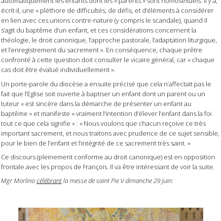
automatiquement les enfants dont les « parents » sont homosexuels. Il y a,
écrit-il, une « pléthore de difficultés, de défis, et d’éléments à considérer
en lien avec ces unions contre-nature (y compris le scandale), quand il
s’agit du baptême d’un enfant, et ces considérations concernent la
théologie, le droit canonique, l’approche pastorale, l’adaptation liturgique,
et l’enregistrement du sacrement ». En conséquence, chaque prêtre
confronté à cette question doit consulter le vicaire général, car « chaque
cas doit être évalué individuellement ».
Un porte-parole du diocèse a ensuite précisé que cela n’affectait pas le
fait que l’Eglise soit ouverte à baptiser un enfant dont un parent ou un
tuteur « est sincère dans la démarche de présenter un enfant au
baptême » et manifeste « vraiment l’intention d’élever l’enfant dans la foi
tout ce que cela signifie » : « Nous voulons que chacun reçoive ce très
important sacrement, et nous traitons avec prudence de ce sujet sensible,
pour le bien de l’enfant et l’intégrité de ce sacrement très saint. »
Ce discours (pleinement conforme au droit canonique) est en opposition
frontale avec les propos de François. Il va être intéressant de voir la suite.
Mgr Morlino
célébrant
la messe de saint Pie V dimanche 29 juin: