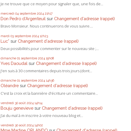
Je ne trouve que ce moyen pour signaler que, une fois de...
mercredi 04
septembre 2024
21h17
Don Pedro d‘Argenteuil
sur
Changement d'adresse (rappel)
Bravo Monsieur. Nous continuerons de vous suivre....
mardi 03
septembre 2024
12h23
Luc*
sur
Changement d'adresse (rappel)
Deux possibilités pour commenter sur le nouveau site ;...
dimanche 01
septembre 2024
15h08
Yves Daoudal
sur
Changement d'adresse (rappel)
J'en suis à 30 commentaires depuis trois jours (dont...
dimanche 01
septembre 2024
14h36
Oléandre
sur
Changement d'adresse (rappel)
C'est la croix et la bannière d'écriture un commentaire...
vendredi 30
août 2024
14h14
Bouju genevieve
sur
Changement d'adresse (rappel)
J’ai du mal à m inscrire à votre nouveau blog et...
vendredi 30
août 2024
14h02
Mme Martine ORLANDO
sur
Changement d'adresse (rappel)