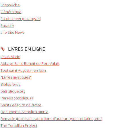
Fdesouche
Gènéthique
EU observer (en anglais)
Euractiv
Life Site News
LIVRES EN LIGNE
Jésus-Marie
Abbaye Saint-Benoît de Port-Valais
Tout saint Augustin en latin
"Livres mystiques"
Bibliaclerus
patristique.org
Pères apostoliques
Saint Grégoire de Nysse
Documenta catholica omnia
Remacle (textes et traductions d'auteurs grecs et latins, etc.)
The Tertullian Project