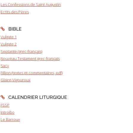
Les Confessions de Saint Augustin
Ecrits des Pères
BIBLE
Vulgate 1
Vulgate 2
Septante (grec-français)
Nouveau Testament grec-français
Sacy
Fillion (textes et commentaires, pdf)
Glaire-Vigouroux
CALENDRIER LITURGIQUE
FSSP
Introibo
Le Barroux