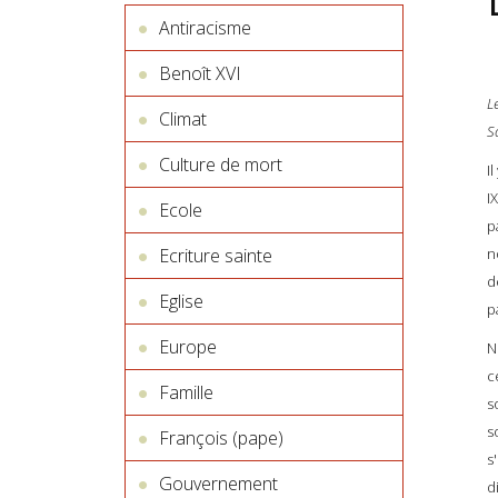
Antiracisme
Benoît XVI
L
Climat
S
Culture de mort
I
I
Ecole
p
Ecriture sainte
n
d
Eglise
p
Europe
N
c
Famille
s
s
François (pape)
s
Gouvernement
d