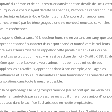
aptivité du démon et de nous restituer dans l'adoption des fils de Dieu, c'es
ourquoi que chacun ayant détesté ses péchés, s'efforce de réparer pour s
art les injures faites à Notre Rédempteur et L'entoure d'un amour sans
ornes, prouvé par les témoignages d'une vie menée à nouveau suivant les
œurs chrétiennes.
uisque le Christ a sanctifié la douleur humaine en versant son sang, que tou
pprennent donc à supporter d'un esprit apaisé et tourné vers le ciel, leurs
preuves et leurs misères se rappelant cette parole divine : « Celui qui ne
rend pas sa croix pour me suivre n'est pas digne de moi » (Matth. X, 38). Et, d
ême que notre Sauveur a voulu adoucir nos peines au milieu de ses
upplices les plus affreux, apprenons donc à son exemple, à soulager les
ouffrances et les douleurs des autres en leur fournissant des remèdes et d
onsolations dans toute la mesure possible.
oilà ce qu'enseigne le Sang très précieux de Jésus-Christ qu'il ne versa pas
eulement autrefois par ses blessures mais qu'il offre encore aujourd'hui po
ous tous dans le sacrifice Eucharistique en hostie propitiatoire.
éditez ces vérités d'une âme attentive, vous surtout dont l'Institut a pris le