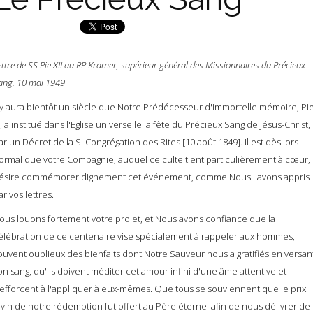
ettre de SS Pie XII au RP Kramer, supérieur général des Missionnaires du Précieux
ang, 10 mai 1949
l y aura bientôt un siècle que Notre Prédécesseur d'immortelle mémoire, Pi
X, a institué dans l'Eglise universelle la fête du Précieux Sang de Jésus-Christ,
ar un Décret de la S. Congrégation des Rites [10 août 1849]. Il est dès lors
ormal que votre Compagnie, auquel ce culte tient particulièrement à cœur,
ésire commémorer dignement cet événement, comme Nous l'avons appris
ar vos lettres.
ous louons fortement votre projet, et Nous avons confiance que la
élébration de ce centenaire vise spécialement à rappeler aux hommes,
ouvent oublieux des bienfaits dont Notre Sauveur nous a gratifiés en versan
on sang, qu'ils doivent méditer cet amour infini d'une âme attentive et
'efforcent à l'appliquer à eux-mêmes. Que tous se souviennent que le prix
ivin de notre rédemption fut offert au Père éternel afin de nous délivrer de 