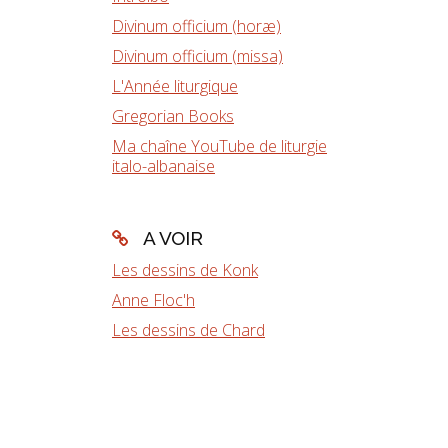
Divinum officium (horæ)
Divinum officium (missa)
L'Année liturgique
Gregorian Books
Ma chaîne YouTube de liturgie
italo-albanaise
A VOIR
Les dessins de Konk
Anne Floc'h
Les dessins de Chard