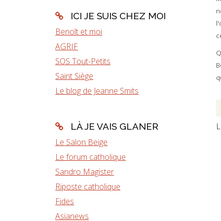
n
ICI JE SUIS CHEZ MOI
l
Benoît et moi
c
AGRIF
Q
SOS Tout-Petits
B
Saint Siège
q
Le blog de Jeanne Smits
L
LÀ JE VAIS GLANER
Le Salon Beige
Le forum catholique
Sandro Magister
Riposte catholique
Fides
Asianews