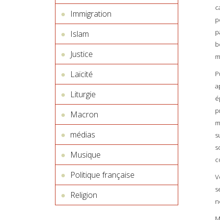
c
Immigration
p
p
Islam
b
Justice
m
Laïcité
P
a
Liturgie
é
p
Macron
m
médias
s
s
Musique
c
Politique française
V
s
Religion
n
M