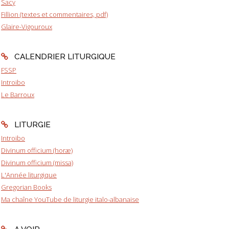
Sacy
Fillion (textes et commentaires, pdf)
Glaire-Vigouroux
CALENDRIER LITURGIQUE
FSSP
Introibo
Le Barroux
LITURGIE
Introibo
Divinum officium (horæ)
Divinum officium (missa)
L'Année liturgique
Gregorian Books
Ma chaîne YouTube de liturgie italo-albanaise