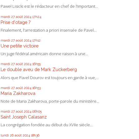
Paweł Lisicki est le rédacteur en chef de l’important...
mardi 27
août 2024
17h24
Prise d'otage ?
Finalement, l'arrestation a priori insensée de Pavel...
mardi 27
août 2024
17h12
Une petite victoire
Un juge fédéral américain donne raison à une...
mardi 27
août 2024
16h55
Le double aveu de Mark Zuckerberg
Alors que Pavel Dourov est toujours en garde à vue,...
mardi 27
août 2024
16h53
Maria Zakharova
Note de Maria Zakharova, porte-parole du ministère...
mardi 27
août 2024
06h05
Saint Joseph Calasanz
La congrégation fondée au début du XVIIe siècle...
lundi 26
août 2024
18h36