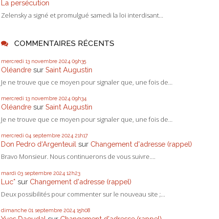
La persécution
Zelensky a signé et promulgué samedi la loi interdisant...
COMMENTAIRES RÉCENTS
mercredi 13
novembre 2024
09h35
Oléandre
sur
Saint Augustin
Je ne trouve que ce moyen pour signaler que, une fois de...
mercredi 13
novembre 2024
09h34
Oléandre
sur
Saint Augustin
Je ne trouve que ce moyen pour signaler que, une fois de...
mercredi 04
septembre 2024
21h17
Don Pedro d‘Argenteuil
sur
Changement d'adresse (rappel)
Bravo Monsieur. Nous continuerons de vous suivre....
mardi 03
septembre 2024
12h23
Luc*
sur
Changement d'adresse (rappel)
Deux possibilités pour commenter sur le nouveau site ;...
dimanche 01
septembre 2024
15h08
Yves Daoudal
sur
Changement d'adresse (rappel)