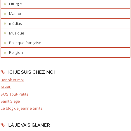
Liturgie
Macron
médias
Musique
Politique française
Religion
ICI JE SUIS CHEZ MOI
Benoît et moi
AGRIF
SOS Tout-Petits
Saint Siège
Le blog de Jeanne Smits
LÀ JE VAIS GLANER