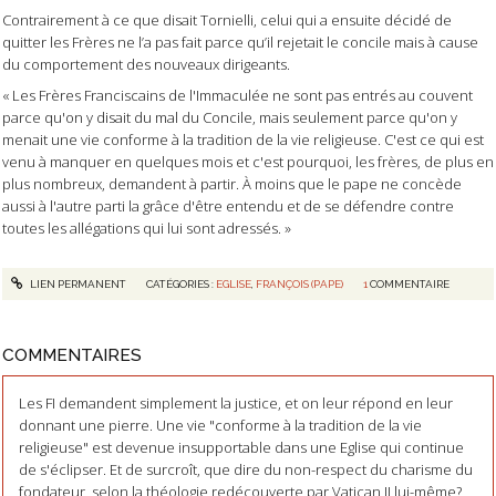
Contrairement à ce que disait Tornielli, celui qui a ensuite décidé de
quitter les Frères ne l’a pas fait parce qu’il rejetait le concile mais à cause
du comportement des nouveaux dirigeants.
« Les Frères Franciscains de l'Immaculée ne sont pas entrés au couvent
parce qu'on y disait du mal du Concile, mais seulement parce qu'on y
menait une vie conforme à la tradition de la vie religieuse. C'est ce qui est
venu à manquer en quelques mois et c'est pourquoi, les frères, de plus en
plus nombreux, demandent à partir. À moins que le pape ne concède
aussi à l'autre parti la grâce d'être entendu et de se défendre contre
toutes les allégations qui lui sont adressés. »
LIEN PERMANENT
CATÉGORIES :
EGLISE
,
FRANÇOIS (PAPE)
1
COMMENTAIRE
COMMENTAIRES
Les FI demandent simplement la justice, et on leur répond en leur
donnant une pierre. Une vie "conforme à la tradition de la vie
religieuse" est devenue insupportable dans une Eglise qui continue
de s'éclipser. Et de surcroît, que dire du non-respect du charisme du
fondateur, selon la théologie redécouverte par Vatican II lui-même?