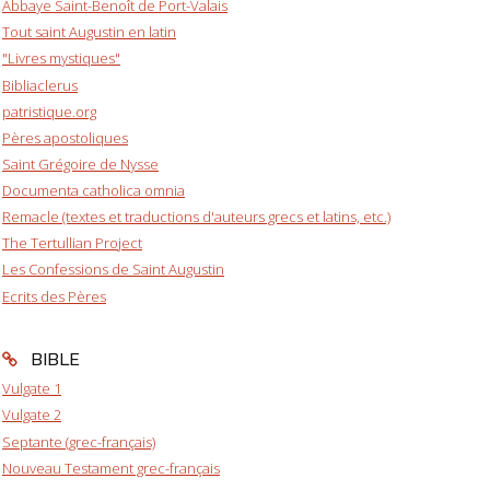
Abbaye Saint-Benoît de Port-Valais
Tout saint Augustin en latin
"Livres mystiques"
Bibliaclerus
patristique.org
Pères apostoliques
Saint Grégoire de Nysse
Documenta catholica omnia
Remacle (textes et traductions d'auteurs grecs et latins, etc.)
The Tertullian Project
Les Confessions de Saint Augustin
Ecrits des Pères
BIBLE
Vulgate 1
Vulgate 2
Septante (grec-français)
Nouveau Testament grec-français