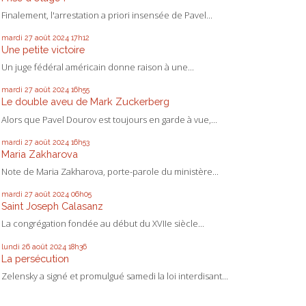
Finalement, l'arrestation a priori insensée de Pavel...
mardi 27
août 2024
17h12
Une petite victoire
Un juge fédéral américain donne raison à une...
mardi 27
août 2024
16h55
Le double aveu de Mark Zuckerberg
Alors que Pavel Dourov est toujours en garde à vue,...
mardi 27
août 2024
16h53
Maria Zakharova
Note de Maria Zakharova, porte-parole du ministère...
mardi 27
août 2024
06h05
Saint Joseph Calasanz
La congrégation fondée au début du XVIIe siècle...
lundi 26
août 2024
18h36
La persécution
Zelensky a signé et promulgué samedi la loi interdisant...