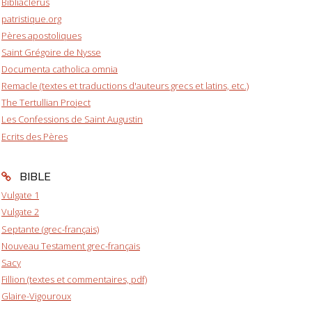
Bibliaclerus
patristique.org
Pères apostoliques
Saint Grégoire de Nysse
Documenta catholica omnia
Remacle (textes et traductions d'auteurs grecs et latins, etc.)
The Tertullian Project
Les Confessions de Saint Augustin
Ecrits des Pères
BIBLE
Vulgate 1
Vulgate 2
Septante (grec-français)
Nouveau Testament grec-français
Sacy
Fillion (textes et commentaires, pdf)
Glaire-Vigouroux