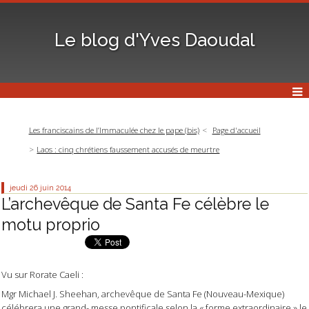
Le blog d'Yves Daoudal
Les franciscains de l’Immaculée chez le pape (bis)
Page d'accueil
Laos : cinq chrétiens faussement accusés de meurtre
jeudi 26
juin 2014
L’archevêque de Santa Fe célèbre le
motu proprio
Vu sur Rorate Caeli :
Mgr Michael J. Sheehan, archevêque de Santa Fe (Nouveau-Mexique)
célébrera une grand- messe pontificale selon la « forme extraordinaire » le