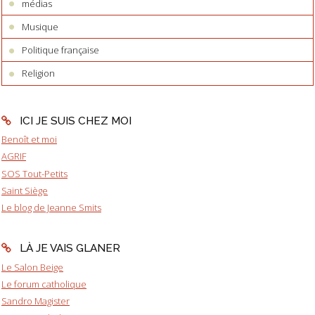
médias
Musique
Politique française
Religion
ICI JE SUIS CHEZ MOI
Benoît et moi
AGRIF
SOS Tout-Petits
Saint Siège
Le blog de Jeanne Smits
LÀ JE VAIS GLANER
Le Salon Beige
Le forum catholique
Sandro Magister