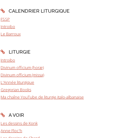
CALENDRIER LITURGIQUE
FSSP
Introibo
Le Barroux
LITURGIE
Introibo
Divinum officium (horæ)
Divinum officium (missa)
L'Année liturgique
Gregorian Books
Ma chaîne YouTube de liturgie italo-albanaise
A VOIR
Les dessins de Konk
Anne Floc'h