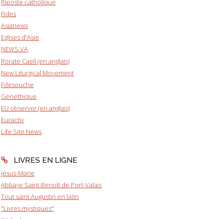
Riposte catholique
Fides
Asianews
Eglises d'Asie
NEWS.VA
Rorate Caeli (en anglais)
New Liturgical Movement
Fdesouche
Gènéthique
EU observer (en anglais)
Euractiv
Life Site News
LIVRES EN LIGNE
Jésus-Marie
Abbaye Saint-Benoît de Port-Valais
Tout saint Augustin en latin
"Livres mystiques"