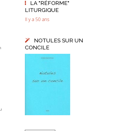
LA "RÉFORME"
LITURGIQUE
Il y a 50 ans
NOTULES SUR UN
CONCILE
n
e
u