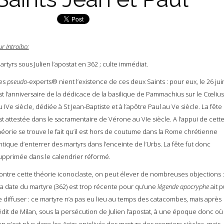
ur Introibo:
artyrs sous Julien l’apostat en 362 ; culte immédiat.
es
pseudo-
experts® nient l’existence de ces deux Saints : pour eux, le 26 jui
st l’anniversaire de la dédicace de la basilique de Pammachius sur le Cœlius
u IVe siècle, dédiée à St Jean-Baptiste et à l’apôtre Paul au Ve siècle. La fête
st attestée dans le sacramentaire de Vérone au VIe siècle. A l’appui de cett
héorie se trouve le fait qu’il est hors de coutume dans la Rome chrétienne
ntique d’enterrer des martyrs dans l’enceinte de l’Urbs. La fête fut donc
upprimée dans le calendrier réformé.
ontre cette théorie iconoclaste, on peut élever de nombreuses objections :
 la date du martyre (362) est trop récente pour qu’une
légende apocryphe
ait p
e diffuser : ce martyre n’a pas eu lieu au temps des catacombes, mais après
’édit de Milan, sous la persécution de Julien l’apostat, à une époque donc où