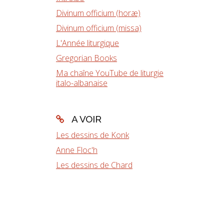
Divinum officium (horæ)
Divinum officium (missa)
L'Année liturgique
Gregorian Books
Ma chaîne YouTube de liturgie
italo-albanaise
A VOIR
Les dessins de Konk
Anne Floc'h
Les dessins de Chard