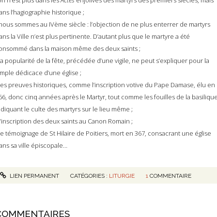
’on n’est plus dans les
Actes
enjolivés des martyrs des premiers siècles, mais
ans l’hagiographie historique ;
 nous sommes au IVème siècle : l’objection de ne plus enterrer de martyrs
ans la Ville n’est plus pertinente. D’autant plus que le martyre a été
onsommé dans la maison même des deux saints ;
 la popularité de la fête, précédée d’une vigile, ne peut s’expliquer pour la
imple dédicace d’une église ;
 les preuves historiques, comme l’inscription votive du Pape Damase, élu en
66, donc cinq années après le Martyr, tout comme les fouilles de la basiliqu
ndiquant le culte des martyrs sur le lieu même ;
 l’inscription des deux saints au Canon Romain ;
 le témoignage de St Hilaire de Poitiers, mort en 367, consacrant une église
ans sa ville épiscopale…
LIEN PERMANENT
CATÉGORIES :
LITURGIE
1
COMMENTAIRE
COMMENTAIRES