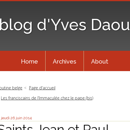
 blog d'Yves Daou
Home
Archives
About
outine belge
Page d'accueil
Les franciscains de l’Immaculée chez le pape (bis)
jeudi 26
juin 2014
Saints Jean et Paul