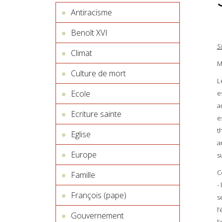
Antiracisme
Benoît XVI
S
Climat
M
Culture de mort
L
Ecole
e
a
Ecriture sainte
e
t
Eglise
a
Europe
s
C
Famille
-
François (pape)
s
l
Gouvernement