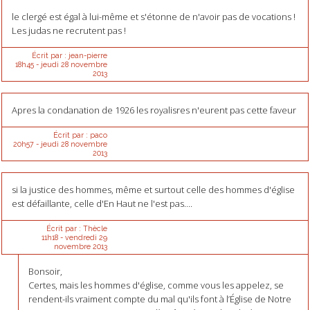
le clergé est égal à lui-même et s'étonne de n'avoir pas de vocations !
Les judas ne recrutent pas !
Écrit par :
jean-pierre
18h45
-
jeudi 28
novembre
2013
Apres la condanation de 1926 les royalisres n'eurent pas cette faveur
Écrit par :
paco
20h57
-
jeudi 28
novembre
2013
si la justice des hommes, même et surtout celle des hommes d'église
est défaillante, celle d'En Haut ne l'est pas....
Écrit par :
Thècle
11h18
-
vendredi 29
novembre 2013
Bonsoir,
Certes, mais les hommes d'église, comme vous les appelez, se
rendent-ils vraiment compte du mal qu'ils font à l’Église de Notre