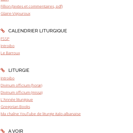
Fillion (textes et commentaires, pdf)
Glaire-Vigouroux
CALENDRIER LITURGIQUE
FSSP
Introibo
Le Barroux
LITURGIE
Introibo
Divinum officium (horæ)
Divinum officium (missa)
L'Année liturgique
Gregorian Books
Ma chaîne YouTube de liturgie italo-albanaise
A VOIR