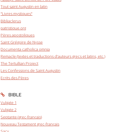
Tout saint Augustin en latin
"Livres mystiques"
Bibliaclerus
patristique.org
Pères apostoliques
Saint Grégoire de Nysse
Documenta catholica omnia
Remacle (textes et traductions d'auteurs grecs et latins, etc.)
The Tertullian Project
Les Confessions de Saint Augustin
Ecrits des Pères
BIBLE
Vulgate 1
Vulgate 2
Septante (grec-français)
Nouveau Testament grec-français
Sacy