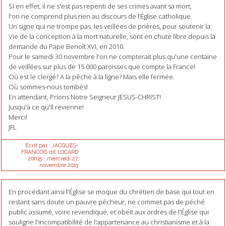
Si en effet, il ne s'est pas repenti de ses crimes avant sa mort,
l'on ne comprend plus rien au discours de l’Église catholique.
Un signe qui ne trompe pas, les veillées de prières, pour soutenir la
Vie de la conception à la mort naturelle, sont en chute libre depuis la
demande du Pape Benoît XVI, en 2010.
Pour le samedi 30 novembre l'on ne compterait plus qu'une centaine
de veillées sur plus de 15 000 paroisses que compte la France!
Où est le clergé? A la pêche à la ligne? Mais elle fermée.
Où sommes-nous tombés!
En attendant, Prions Notre Seigneur JESUS-CHRIST!
Jusqu'à ce qu'Il revienne!
Merci!
JFL
Écrit par :
JACQUES-
FRANCOIS dit LOCARD
20h15
-
mercredi 27
novembre 2013
En procédant ainsi l'Église se moque du chrétien de base qui tout en
restant sans doute un pauvre pécheur, ne commet pas de péché
public assumé, voire revendiqué, et obéit aux ordres de l'Église qui
souligne l'incompatibilité de l'appartenance au christianisme et à la