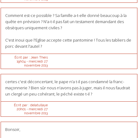
Comment est-ce possible ? Sa famille a-t-elle donné beaucoup à la
quête en prévision ? N'a-t-il pas fait un testament demandant des
obsèques uniquement civiles ?
C'est inoui que l'Eglise accepte cette pantomine ! Tous les tabliers de
porc devant l'autel ?
Écrit par :
Jean Theis
19h04
-
mercredi 27
novembre 2013
certes c'est déconcertant, le pape n'a t-il pas condamné la franc-
maçonnerie ? Bien sûr nous n'avons pas à juger, mais il nous faudrait
un clergé un peu cohérant, le péché existe t-il ?
Écrit par :
delatullaye
20h01
-
mercredi 27
novembre 2013
Bonsoir,