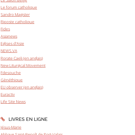
Le forum catholique
Sandro Magister
Riposte catholique
Fides
Asianews
Eglises d'Asie
NEWS.VA
Rorate Caeli (en anglais)
New Liturgical Movement
Fdesouche
Gènéthique
EU observer (en anglais)
Euractiv
Life Site News
LIVRES EN LIGNE
Jésus-Marie
Abbaye Saint-Benoît de Port-Valais