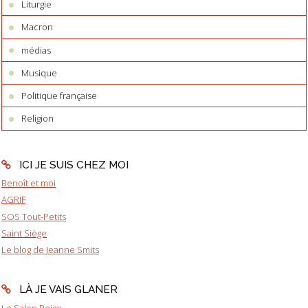
Liturgie
Macron
médias
Musique
Politique française
Religion
ICI JE SUIS CHEZ MOI
Benoît et moi
AGRIF
SOS Tout-Petits
Saint Siège
Le blog de Jeanne Smits
LÀ JE VAIS GLANER
Le Salon Beige