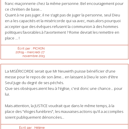
franc-maçonnerie chez la même personne. Bel encouragement pour
ce chrétien de base...
Quant à ne pas juger, il ne s'agit pas de juger la personne, seul Dieu
en a les capacités et la miséricorde qui va avec, mais alors pourquoi
accepter que des évêques refusent la communion à des hommes
politiques favorables à l'avortement ? Rome devrait les remettre en
place ... !
Écrit par :
PICHON
20h19
-
mercredi 27
novembre 2013
La MISÉRICORDE serait que Mr Neuwirth puisse bénéficier d'une
messe pour le repos de son âme... en laissant à Dieu le soin d'être
Seul Juge du degré de ses péchés.
Que ses obsèques aient lieu à l'église, c'est donc une chance... pour
lui.
Mais attention, la JUSTICE voudrait que dans le même temps, à la
place des "éloges funèbres", les mauvaises actions qu'il a accomplies
soient publiquement dénoncées...
Écrit par :
Hélène