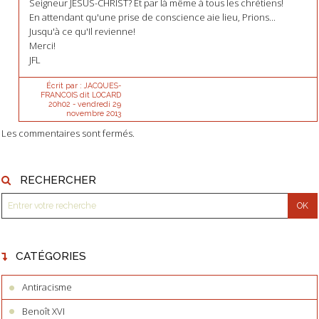
Seigneur JESUS-CHRIST? Et par là même à tous les chrétiens!
En attendant qu'une prise de conscience aie lieu, Prions...
Jusqu'à ce qu'Il revienne!
Merci!
JFL
Écrit par :
JACQUES-
FRANCOIS dit LOCARD
20h02
-
vendredi 29
novembre 2013
Les commentaires sont fermés.
RECHERCHER
CATÉGORIES
Antiracisme
Benoît XVI