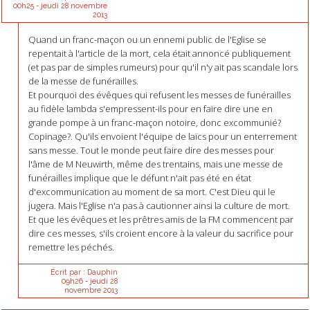
00h25
-
jeudi 28
novembre
2013
Quand un franc-maçon ou un ennemi public de l'Eglise se
repentait à l'article de la mort, cela était annoncé publiquement
(et pas par de simples rumeurs) pour qu'il n'y ait pas scandale lors
de la messe de funérailles.
Et pourquoi des évêques qui refusent les messes de funérailles
au fidèle lambda s'empressent-ils pour en faire dire une en
grande pompe à un franc-maçon notoire, donc excommunié?
Copinage?. Qu'ils envoient l'équipe de laïcs pour un enterrement
sans messe. Tout le monde peut faire dire des messes pour
l'âme de M Neuwirth, même des trentains, mais une messe de
funérailles implique que le défunt n'ait pas été en état
d'excommunication au moment de sa mort. C'est Dieu qui le
jugera. Mais l'Eglise n'a pas à cautionner ainsi la culture de mort.
Et que les évêques et les prêtres amis de la FM commencent par
dire ces messes, s'ils croient encore à la valeur du sacrifice pour
remettre les péchés.
Écrit par :
Dauphin
09h26
-
jeudi 28
novembre 2013