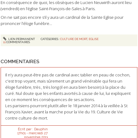
En conséquence de quoi, les obsèques de Lucien Neuwirth auront lieu
(vendredi) en l’église Saint-François-de-Sales à Paris.
On ne sait pas encore s’il y aura un cardinal de la Sainte Eglise pour
prononcer l’éloge funèbre...
LIEN PERMANENT
CATÉGORIES :
CULTURE DE MORT
,
EGLISE
11
COMMENTAIRES
COMMENTAIRES
Il n'y aura peut-être pas de cardinal avec tablier en peau de cochon,
c'est trop voyant, mais sûrement un grand vénérable qui fera un
éloge funèbre, très , très long (il en aura bien besoin) à la place du
curé. Nul doute que les enfants avortés à cause de lui, lui expliquent
en ce moment les conséquences de ses actions.
Les parisiens pourront plutôt aller le 18 janvier 2014 à la veillée à St
François Xavier, avant la marche pour la Vie du 19. Culture de Vie
contre culture de mort.
Écrit par :
Dauphin
17h01
-
mercredi 27
novembre 2013