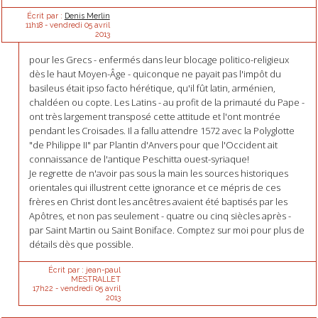
Écrit par :
Denis Merlin
11h18
-
vendredi 05
avril
2013
pour les Grecs - enfermés dans leur blocage politico-religieux
dès le haut Moyen-Âge - quiconque ne payait pas l'impôt du
basileus était ipso facto hérétique, qu'il fût latin, arménien,
chaldéen ou copte. Les Latins - au profit de la primauté du Pape -
ont très largement transposé cette attitude et l'ont montrée
pendant les Croisades. Il a fallu attendre 1572 avec la Polyglotte
"de Philippe II" par Plantin d'Anvers pour que l'Occident ait
connaissance de l'antique Peschitta ouest-syriaque!
Je regrette de n'avoir pas sous la main les sources historiques
orientales qui illustrent cette ignorance et ce mépris de ces
frères en Christ dont les ancêtres avaient été baptisés par les
Apôtres, et non pas seulement - quatre ou cinq siècles après -
par Saint Martin ou Saint Boniface. Comptez sur moi pour plus de
détails dès que possible.
Écrit par :
jean-paul
MESTRALLET
17h22
-
vendredi 05
avril
2013