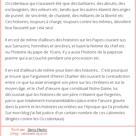
Occidentaux qui n'auraient été que des barbares, des abrutis, des
esclavagistes, des voleurs etc, tandis que les autres étaient des anges
de pureté, de sincérité, de chasteté, des militants de la liberté etc.
Ces histoires, toujours à charge, toujours contre les mêmes, dévoilent
leur fausseté par cela seul.
Il en est de même d'ailleurs des histoires sur les Papes courant sus
aux Sarrazins, honnêtes et sincères, et tuant la femme du chef etc.
ou l'histoire du pape de 10 ans. Il y a aussi l'histoire de la papesse
Jeanne qui a accouché pendant une procession etc.
Il en est d'ailleurs de même pour bien des histoires... C'est pourquoi
je trouve que l'argument d'Henri Charlier découvrant la contradiction
entre ce que lui avait enseigné son père sur les chrétiens et sur le
moyen-âge, et le chef d'œuvre que constituait Notre-Dame, lui
découvrait que les histoires de son père n'étaient que forgeries,
parce que totalement invraisemblables (iatus entre l'œuvre gravée
dans la pierre et les histoires racontées sur l'époque qui l'a produite.
Sur mon blog j'ai fait justice d'un certain nombre de ces calomnies
dirigées contre les Occidentaux).
Écrit par :
Denis Merlin
17h53
-
vendredi 05
avril