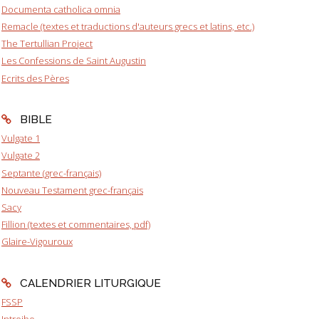
Documenta catholica omnia
Remacle (textes et traductions d'auteurs grecs et latins, etc.)
The Tertullian Project
Les Confessions de Saint Augustin
Ecrits des Pères
BIBLE
Vulgate 1
Vulgate 2
Septante (grec-français)
Nouveau Testament grec-français
Sacy
Fillion (textes et commentaires, pdf)
Glaire-Vigouroux
CALENDRIER LITURGIQUE
FSSP
Introibo