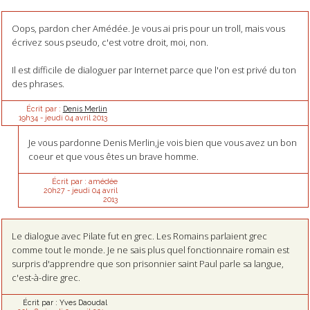
Oops, pardon cher Amédée. Je vous ai pris pour un troll, mais vous
écrivez sous pseudo, c'est votre droit, moi, non.
Il est difficile de dialoguer par Internet parce que l'on est privé du ton
des phrases.
Écrit par :
Denis Merlin
19h34
-
jeudi 04
avril 2013
Je vous pardonne Denis Merlin,je vois bien que vous avez un bon
coeur et que vous êtes un brave homme.
Écrit par :
amédée
20h27
-
jeudi 04
avril
2013
Le dialogue avec Pilate fut en grec. Les Romains parlaient grec
comme tout le monde. Je ne sais plus quel fonctionnaire romain est
surpris d'apprendre que son prisonnier saint Paul parle sa langue,
c'est-à-dire grec.
Écrit par :
Yves Daoudal