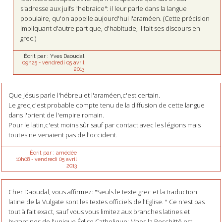
s'adresse aux juifs "hebraice": il leur parle dans la langue
populaire, qu'on appelle aujourd'hui l'araméen. (Cette précision
impliquant d'autre part que, d'habitude, il fait ses discours en
grec.)
Écrit par :
Yves Daoudal
09h25
-
vendredi 05
avril
2013
Que Jésus parle l'hébreu et l'araméen,c'est certain.
Le grec,c'est probable compte tenu de la diffusion de cette langue
dans l'orient de l'empire romain.
Pour le latin,c'est moins sûr sauf par contact avec les légions mais
toutes ne venaient pas de l'occident.
Écrit par :
amédée
10h08
-
vendredi 05
avril
2013
Cher Daoudal, vous affirmez: "Seuls le texte grec et la traduction
latine de la Vulgate sont les textes officiels de l'Eglise. " Ce n'est pas
tout à fait exact, sauf vous vous limitez aux branches latines et
byzantines de l'unique Église Catholique: Maos la Peschittô est-