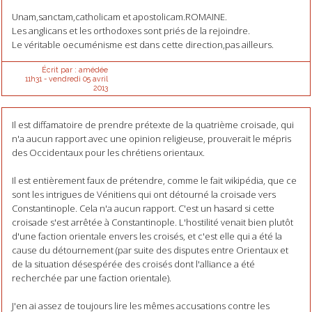
Unam,sanctam,catholicam et apostolicam.ROMAINE.
Les anglicans et les orthodoxes sont priés de la rejoindre.
Le véritable oecuménisme est dans cette direction,pas ailleurs.
Écrit par :
amédée
11h31
-
vendredi 05
avril
2013
Il est diffamatoire de prendre prétexte de la quatrième croisade, qui
n'a aucun rapport avec une opinion religieuse, prouverait le mépris
des Occidentaux pour les chrétiens orientaux.
Il est entièrement faux de prétendre, comme le fait wikipédia, que ce
sont les intrigues de Vénitiens qui ont détourné la croisade vers
Constantinople. Cela n'a aucun rapport. C'est un hasard si cette
croisade s'est arrêtée à Constantinople. L'hostilité venait bien plutôt
d'une faction orientale envers les croisés, et c'est elle qui a été la
cause du détournement (par suite des disputes entre Orientaux et
de la situation désespérée des croisés dont l'alliance a été
recherchée par une faction orientale).
J'en ai assez de toujours lire les mêmes accusations contre les