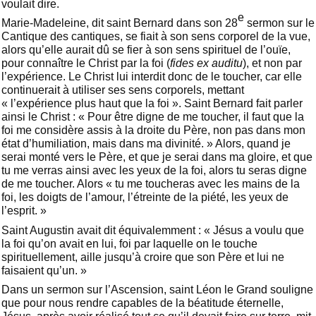
voulait dire.
e
Marie-Madeleine, dit saint Bernard dans son 28
sermon sur le
Cantique des cantiques, se fiait à son sens corporel de la vue,
alors qu’elle aurait dû se fier à son sens spirituel de l’ouïe,
pour connaître le Christ par la foi (
fides ex auditu
), et non par
l’expérience. Le Christ lui interdit donc de le toucher, car elle
continuerait à utiliser ses sens corporels, mettant
« l’expérience plus haut que la foi ». Saint Bernard fait parler
ainsi le Christ : « Pour être digne de me toucher, il faut que la
foi me considère assis à la droite du Père, non pas dans mon
état d’humiliation, mais dans ma divinité. » Alors, quand je
serai monté vers le Père, et que je serai dans ma gloire, et que
tu me verras ainsi avec les yeux de la foi, alors tu seras digne
de me toucher. Alors « tu me toucheras avec les mains de la
foi, les doigts de l’amour, l’étreinte de la piété, les yeux de
l’esprit. »
Saint Augustin avait dit équivalemment : « Jésus a voulu que
la foi qu’on avait en lui, foi par laquelle on le touche
spirituellement, aille jusqu’à croire que son Père et lui ne
faisaient qu’un. »
Dans un sermon sur l’Ascension, saint Léon le Grand souligne
que pour nous rendre capables de la béatitude éternelle,