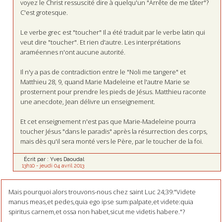
voyez le Christ ressuscité dire à quelqu'un "Arrête de me tâter"?
C'est grotesque.
Le verbe grec est "toucher" Il a été traduit par le verbe latin qui
veut dire "toucher". Et rien d'autre. Les interprétations
araméennes n'ont aucune autorité.
Il n'y a pas de contradiction entre le "Noli me tangere" et
Matthieu 28, 9, quand Marie Madeleine et l'autre Marie se
prosternent pour prendre les pieds de Jésus. Matthieu raconte
une anecdote, Jean délivre un enseignement.
Et cet enseignement n'est pas que Marie-Madeleine pourra
toucher Jésus "dans le paradis" après la résurrection des corps,
mais dès qu'il sera monté vers le Père, par le toucher de la foi.
Écrit par :
Yves Daoudal
13h10
-
jeudi 04
avril 2013
Mais pourquoi alors trouvons-nous chez saint Luc 24;39:"Videte
manus meas,et pedes,quia ego ipse sum:palpate,et videte:quia
spiritus carnem,et ossa non habet,sicut me videtis habere."?