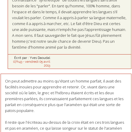
besoin de les "parler". En tant qu'homme, 100% homme, dans
l'espace et dans le temps, il devait apprendre les langues s'il
voulait les parler. Comme il a appris à parler sa langue maternelle,
comme il a appris à marcher, etc. Le fait d'être Dieu est certes
une aide puissante, mais n'empêche pas l'apprentissage humain.
A mon sens. Il faut sauvegarder le fait que Jésus fût pleinement
homme (c'est notre seule chance de devenir Dieu). Pas un
fantôme d'homme animé par la divinité.
Écrit par :
Yves Daoudal
07h43
-
vendredi 05
avril
2013
On peut admettre au moins qu'étant un homme parfait, il avait des
facilités inouïes pour apprendre et retenir. Or, vivant dans une
société où le latin, le grec et l'hébreu étaient écrits et les deux
premières parlées, ils connaissaient parfaitement ces langues et les
parlait en conséquence plus que l'araméen qui était une sorte de
patois populaire.
Il reste que l'écriteau au-dessus de la croix était en ces trois langues
et pas en araméen, ce qui laisse songeur sur le statut de l'araméen