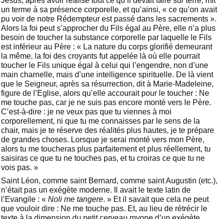
Jésus, après avoir réalisé tout ce qu’il devait faire sur terre, mit
un terme à sa présence corporelle, et qu’ainsi, « ce qu’on avait
pu voir de notre Rédempteur est passé dans les sacrements ».
Alors la foi peut s’approcher du Fils égal au Père, elle n’a plus
besoin de toucher la substance corporelle par laquelle le Fils
est inférieur au Père : « La nature du corps glorifié demeurant
la même, la foi des croyants fut appelée là où elle pourrait
toucher le Fils unique égal à celui qui l’engendre, non d’une
main charnelle, mais d’une intelligence spirituelle. De là vient
que le Seigneur, après sa résurrection, dit à Marie-Madeleine,
figure de l’Eglise, alors qu’elle accourait pour le toucher : Ne
me touche pas, car je ne suis pas encore monté vers le Père.
C’est-à-dire : je ne veux pas que tu viennes à moi
corporellement, ni que tu me connaisses par le sens de la
chair, mais je te réserve des réalités plus hautes, je te prépare
de grandes choses. Lorsque je serai monté vers mon Père,
alors tu me toucheras plus parfaitement et plus réellement, tu
saisiras ce que tu ne touches pas, et tu croiras ce que tu ne
vois pas. »
Saint Léon, comme saint Bernard, comme saint Augustin (etc.),
n’était pas un exégète moderne. Il avait le texte latin de
l’Evangile : «
Noli me tangere
. » Et il savait que cela ne peut
que vouloir dire : Ne me touche pas. Et, au lieu de rétrécir le
texte à la dimension du petit cerveau myope d’un exégète