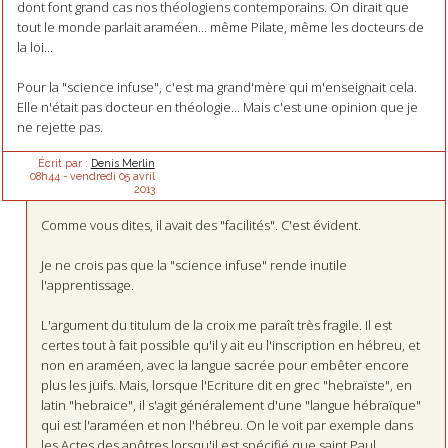
dont font grand cas nos théologiens contemporains. On dirait que
tout le monde parlait araméen... même Pilate, même les docteurs de
la loi...
Pour la "science infuse", c'est ma grand'mère qui m'enseignait cela.
Elle n'était pas docteur en théologie... Mais c'est une opinion que je
ne rejette pas.
Écrit par :
Denis Merlin
08h44
-
vendredi 05
avril
2013
Comme vous dites, il avait des "facilités". C'est évident.
Je ne crois pas que la "science infuse" rende inutile
l'apprentissage.
L'argument du titulum de la croix me paraît très fragile. Il est
certes tout à fait possible qu'il y ait eu l'inscription en hébreu, et
non en araméen, avec la langue sacrée pour embêter encore
plus les juifs. Mais, lorsque l'Ecriture dit en grec "hebraïste", en
latin "hebraice", il s'agit généralement d'une "langue hébraïque"
qui est l'araméen et non l'hébreu. On le voit par exemple dans
les Actes des apôtres lorsqu'il est spécifié que saint Paul