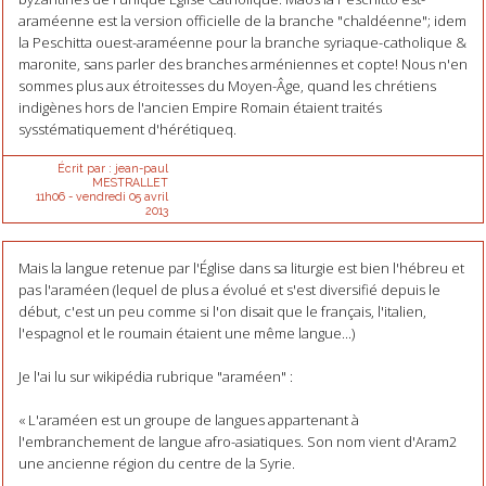
araméenne est la version officielle de la branche "chaldéenne"; idem
la Peschitta ouest-araméenne pour la branche syriaque-catholique &
maronite, sans parler des branches arméniennes et copte! Nous n'en
sommes plus aux étroitesses du Moyen-Âge, quand les chrétiens
indigènes hors de l'ancien Empire Romain étaient traités
sysstématiquement d'hérétiqueq.
Écrit par :
jean-paul
MESTRALLET
11h06
-
vendredi 05
avril
2013
Mais la langue retenue par l'Église dans sa liturgie est bien l'hébreu et
pas l'araméen (lequel de plus a évolué et s'est diversifié depuis le
début, c'est un peu comme si l'on disait que le français, l'italien,
l'espagnol et le roumain étaient une même langue...)
Je l'ai lu sur wikipédia rubrique "araméen" :
« L'araméen est un groupe de langues appartenant à
l'embranchement de langue afro-asiatiques. Son nom vient d'Aram2
une ancienne région du centre de la Syrie.