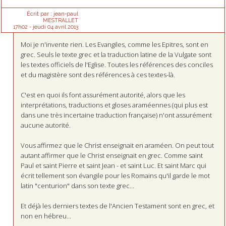
Écrit par :
jean-paul
MESTRALLET
17h02
-
jeudi 04
avril 2013
Moi je n'invente rien. Les Evangiles, comme les Epitres, sont en
grec. Seuls le texte grec et la traduction latine de la Vulgate sont
les textes officiels de l'Eglise. Toutes les références des conciles
et du magistère sont des références à ces textes-là.
C'est en quoi ils font assurément autorité, alors que les
interprétations, traductions et gloses araméennes (qui plus est
dans une très incertaine traduction française) n'ont assurément
aucune autorité.
Vous affirmez que le Christ enseignait en araméen. On peut tout
autant affirmer que le Christ enseignait en grec. Comme saint
Paul et saint Pierre et saint Jean - et saint Luc. Et saint Marc qui
écrit tellement son évangile pour les Romains qu'il garde le mot
latin "centurion" dans son texte grec...
Et déjà les derniers textes de l'Ancien Testament sont en grec, et
non en hébreu...