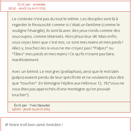
Écrit par :
amédée
13h32
-
jeudi 04
avril 2013
Le contexte n'est pas du tout le même. Les disciples sont là à
regarder le Ressuscité comme si c'était un fantôme (comme le
souligne l'évangile), ils sont là avec des yeux ronds comme des
soucoupes, comme tétanisés. Alors Jésus leur dit: Mais enfin,
vous voyez bien que c'est moi, ce sont mes mains et mes pieds !
Allez-y, touchez-les si vous ne me croyez pas ! "Palpez" ou
"Tâtez" mes pieds et mes mains ! Ce qu'ils n'osent pas faire,
manifestement.
Avec un bémol. Le mot grec (psèlaphao), ainsi que le mot latin
(palpo) avaient perdu de leur spécificité et ne voulaient plus dire
que "toucher". En témoigne l'épître aux Hébreux 12, 18 ("vous ne
vous êtes pas approchés d'une montagne qu'on pouvait
toucher").
Écrit par :
Yves Daoudal
14h20
-
jeudi 04
avril 2013
@ Notre troll bien aimé Amédée !