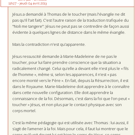
11h27
-
jeudi 04
avril 2013
Jésus a demandé à Thomas de le toucher (mais l'évangile ne dit
pas qu'il l'ait fait). C'est l'autre raison de la traduction trafiquée du
"Noli me tangere": Jésus ne peut pas se contredire de façon aussi
évidente à quelques lignes de distance dans le même évangile.
Mais la contradiction n'est qu'apparente.
Jésus ressuscité demande à Marie-Madeleine de ne pas le
toucher, pour lui faire prendre conscience que la situation a
radicalement changé. Celui qu’elle a devant elle n’est plus le « fils
de l’homme », même si, selon les apparences, il n’est « pas
encore monté vers le Père ». En fait, depuis la Résurrection, il est
dans le Royaume. Marie-Madeleine doit apprendre à le connaître
dans cette nouvelle configuration. Elle doit apprendre la
connaissance de la foi. Désormais, c’est dans la foi que l’on peut «
toucher » Jésus, et non plus par le contact physique avec son
corps mortel.
C’est la même pédagogie qui est utilisée avec Thomas : lui aussi, il
s’agit de l’amener à la foi. Mais pour cela, il faut lui montrer que le
corps qu’il voit devant lui est bien le corps de Jésus, ce corps