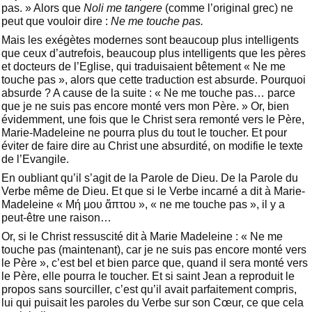
pas. » Alors que
Noli me tangere
(comme l’original grec) ne
peut que vouloir dire :
Ne me touche pas.
Mais les exégètes modernes sont beaucoup plus intelligents
que ceux d’autrefois, beaucoup plus intelligents que les pères
et docteurs de l’Eglise, qui traduisaient bêtement « Ne me
touche pas », alors que cette traduction est absurde. Pourquoi
absurde ? A cause de la suite : « Ne me touche pas… parce
que je ne suis pas encore monté vers mon Père. » Or, bien
évidemment, une fois que le Christ sera remonté vers le Père,
Marie-Madeleine ne pourra plus du tout le toucher. Et pour
éviter de faire dire au Christ une absurdité, on modifie le texte
de l’Evangile.
En oubliant qu’il s’agit de la Parole de Dieu. De la Parole du
Verbe même de Dieu. Et que si le Verbe incarné a dit à Marie-
Madeleine « Μή μου ἅπτου », « ne me touche pas », il y a
peut-être une raison…
Or, si le Christ ressuscité dit à Marie Madeleine : « Ne me
touche pas (maintenant), car je ne suis pas encore monté vers
le Père », c’est bel et bien parce que, quand il sera monté vers
le Père, elle pourra le toucher. Et si saint Jean a reproduit le
propos sans sourciller, c’est qu’il avait parfaitement compris,
lui qui puisait les paroles du Verbe sur son Cœur, ce que cela