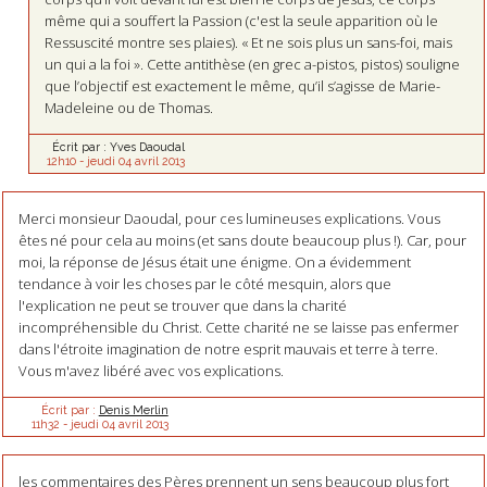
même qui a souffert la Passion (c'est la seule apparition où le
Ressuscité montre ses plaies). « Et ne sois plus un sans-foi, mais
un qui a la foi ». Cette antithèse (en grec a-pistos, pistos) souligne
que l’objectif est exactement le même, qu’il s’agisse de Marie-
Madeleine ou de Thomas.
Écrit par :
Yves Daoudal
12h10
-
jeudi 04
avril 2013
Merci monsieur Daoudal, pour ces lumineuses explications. Vous
êtes né pour cela au moins (et sans doute beaucoup plus !). Car, pour
moi, la réponse de Jésus était une énigme. On a évidemment
tendance à voir les choses par le côté mesquin, alors que
l'explication ne peut se trouver que dans la charité
incompréhensible du Christ. Cette charité ne se laisse pas enfermer
dans l'étroite imagination de notre esprit mauvais et terre à terre.
Vous m'avez libéré avec vos explications.
Écrit par :
Denis Merlin
11h32
-
jeudi 04
avril 2013
les commentaires des Pères prennent un sens beaucoup plus fort