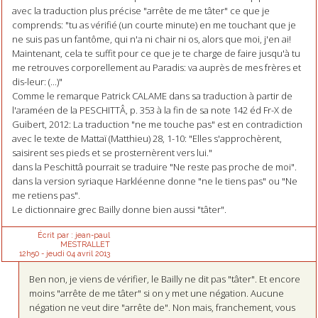
avec la traduction plus précise "arrête de me tâter" ce que je
comprends: "tu as vérifié (un courte minute) en me touchant que je
ne suis pas un fantôme, qui n'a ni chair ni os, alors que moi, j'en ai!
Maintenant, cela te suffit pour ce que je te charge de faire jusqu'à tu
me retrouves corporellement au Paradis: va auprès de mes frères et
dis-leur: (...)"
Comme le remarque Patrick CALAME dans sa traduction à partir de
l'araméen de la PESCHITTÂ, p. 353 à la fin de sa note 142 éd Fr-X de
Guibert, 2012: La traduction "ne me touche pas" est en contradiction
avec le texte de Mattaï (Matthieu) 28, 1-10: "Elles s'approchèrent,
saisirent ses pieds et se prosternèrent vers lui."
dans la Peschittâ pourrait se traduire "Ne reste pas proche de moi".
dans la version syriaque Harkléenne donne "ne le tiens pas" ou "Ne
me retiens pas".
Le dictionnaire grec Bailly donne bien aussi "tâter".
Écrit par :
jean-paul
MESTRALLET
12h50
-
jeudi 04
avril 2013
Ben non, je viens de vérifier, le Bailly ne dit pas "tâter". Et encore
moins "arrête de me tâter" si on y met une négation. Aucune
négation ne veut dire "arrête de". Non mais, franchement, vous