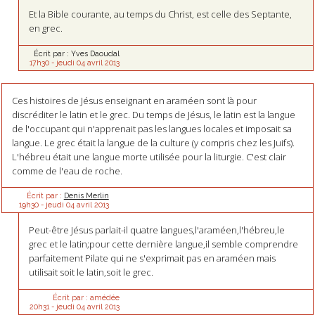
Et la Bible courante, au temps du Christ, est celle des Septante,
en grec.
Écrit par :
Yves Daoudal
17h30
-
jeudi 04
avril 2013
Ces histoires de Jésus enseignant en araméen sont là pour
discréditer le latin et le grec. Du temps de Jésus, le latin est la langue
de l'occupant qui n'apprenait pas les langues locales et imposait sa
langue. Le grec était la langue de la culture (y compris chez les Juifs).
L'hébreu était une langue morte utilisée pour la liturgie. C'est clair
comme de l'eau de roche.
Écrit par :
Denis Merlin
19h30
-
jeudi 04
avril 2013
Peut-être Jésus parlait-il quatre langues,l'araméen,l'hébreu,le
grec et le latin;pour cette dernière langue,il semble comprendre
parfaitement Pilate qui ne s'exprimait pas en araméen mais
utilisait soit le latin,soit le grec.
Écrit par :
amédée
20h31
-
jeudi 04
avril 2013