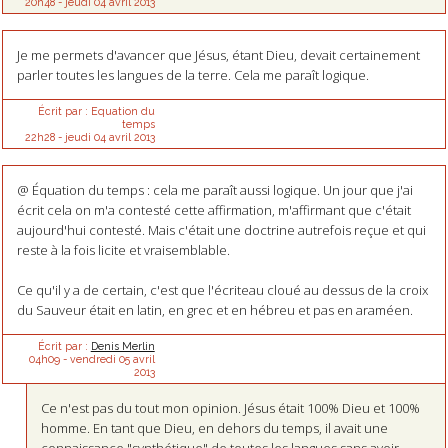
20h48
-
jeudi 04
avril 2013
Je me permets d'avancer que Jésus, étant Dieu, devait certainement
parler toutes les langues de la terre. Cela me paraît logique.
Écrit par :
Equation du
temps
22h28
-
jeudi 04
avril 2013
@ Équation du temps : cela me paraît aussi logique. Un jour que j'ai
écrit cela on m'a contesté cette affirmation, m'affirmant que c'était
aujourd'hui contesté. Mais c'était une doctrine autrefois reçue et qui
reste à la fois licite et vraisemblable.
Ce qu'il y a de certain, c'est que l'écriteau cloué au dessus de la croix
du Sauveur était en latin, en grec et en hébreu et pas en araméen.
Écrit par :
Denis Merlin
04h09
-
vendredi 05
avril
2013
Ce n'est pas du tout mon opinion. Jésus était 100% Dieu et 100%
homme. En tant que Dieu, en dehors du temps, il avait une
connaissance "synthétique" de toutes les langues sans avoir