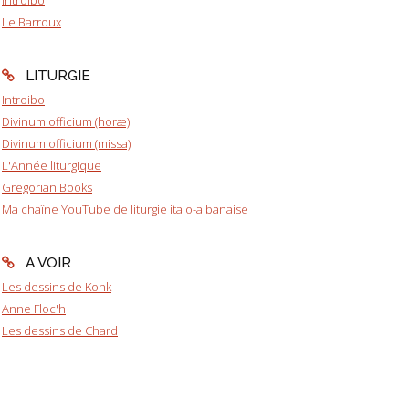
Le Barroux
LITURGIE
Introibo
Divinum officium (horæ)
Divinum officium (missa)
L'Année liturgique
Gregorian Books
Ma chaîne YouTube de liturgie italo-albanaise
A VOIR
Les dessins de Konk
Anne Floc'h
Les dessins de Chard