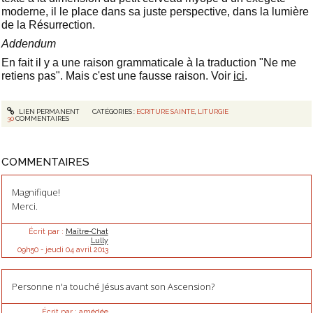
moderne, il le place dans sa juste perspective, dans la lumière
de la Résurrection.
Addendum
En fait il y a une raison grammaticale à la traduction "Ne me
retiens pas". Mais c'est une fausse raison. Voir
ici
.
LIEN PERMANENT
CATÉGORIES :
ECRITURE SAINTE
,
LITURGIE
30
COMMENTAIRES
COMMENTAIRES
Magnifique!
Merci.
Écrit par :
Maître-Chat
Lully
09h50
-
jeudi 04
avril 2013
Personne n'a touché Jésus avant son Ascension?
Écrit par :
amédée