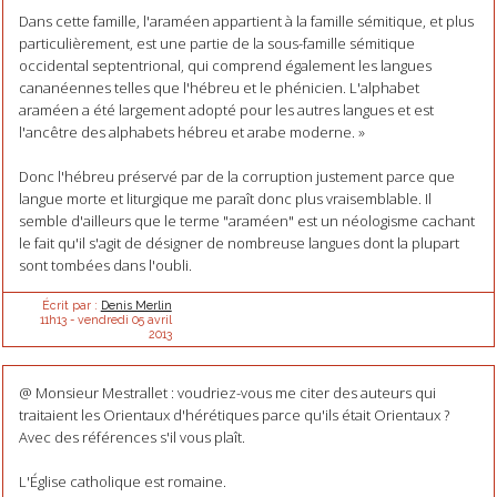
Dans cette famille, l'araméen appartient à la famille sémitique, et plus
particulièrement, est une partie de la sous-famille sémitique
occidental septentrional, qui comprend également les langues
cananéennes telles que l'hébreu et le phénicien. L'alphabet
araméen a été largement adopté pour les autres langues et est
l'ancêtre des alphabets hébreu et arabe moderne. »
Donc l'hébreu préservé par de la corruption justement parce que
langue morte et liturgique me paraît donc plus vraisemblable. Il
semble d'ailleurs que le terme "araméen" est un néologisme cachant
le fait qu'il s'agit de désigner de nombreuse langues dont la plupart
sont tombées dans l'oubli.
Écrit par :
Denis Merlin
11h13
-
vendredi 05
avril
2013
@ Monsieur Mestrallet : voudriez-vous me citer des auteurs qui
traitaient les Orientaux d'hérétiques parce qu'ils était Orientaux ?
Avec des références s'il vous plaît.
L'Église catholique est romaine.