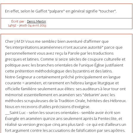
En effet, selon le Gaffiot "palpare" en général signifie "toucher".
Écrit par :
Denis Merlin
14h52
-
jeudi 04
avril 2013
Cher J-M D! Vous me semblez bien aventuré d'affirmer que
"les interprétations araméennes n'ont aucune autorité" parce que
personnellement vous avez reçu la Parole par les traductions
grecques et latines. Comme si seize siècles de coupure culturelle et
politique avec les branches orientales de l'unique Église justifiaient
cette prétention méthodologique des byzantins et des latins.
Notre-Seigneur a certainement prêché principalement en langue
courante = araméen, et rarement en hébreu langue liturgique et
officielle familière seulement aux élites: ses auditeurs à leur tour ont
mémorisé essentiellement en araméen ses "debarim' avec les
méthodes scrupuleuses de la Tradition Orale, héritées des Hébreux.
Nous en recevons d'utiles précisions d'exégèse.
___Saint Luc - selon les sources orientales - semble avoir écrit son
Évangile en araméen quinze ans seulement après la Pentecôte, et
réalisé sa version grecque cinq ans plus tard - ce qui est d'ailleurs un
fort argument contre les accusations de falsification par ses apôtres.