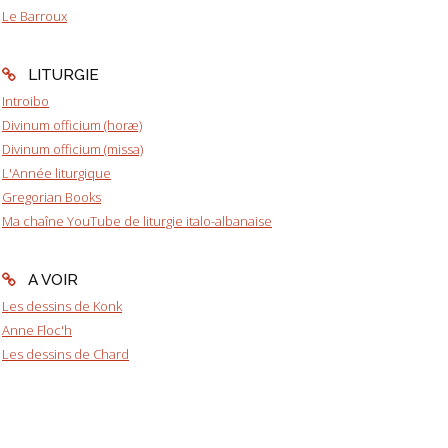
Le Barroux
LITURGIE
Introibo
Divinum officium (horæ)
Divinum officium (missa)
L'Année liturgique
Gregorian Books
Ma chaîne YouTube de liturgie italo-albanaise
A VOIR
Les dessins de Konk
Anne Floc'h
Les dessins de Chard