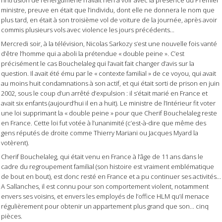
ministre, preuve en était que l’individu, dont elle ne donnera le nom que
plus tard, en était à son troisième vol de voiture de la journée, après avoir
commis plusieurs vols avec violence les jours précédents...
Mercredi soir, à la télévision, Nicolas Sarkozy s’est une nouvelle fois vanté
d’être l’homme qui a aboli la prétendue « double peine ». C’est
précisément le cas Bouchelaleg qui l’avait fait changer d’avis sur la
question. Il avait été ému par le « contexte familial » de ce voyou, qui avait
au moins huit condamnations à son actif, et qui était sorti de prison en juin
2002, sous le coup d’un arrêté d’expulsion : il s’était marié en France et
avait six enfants (aujourd’hui il en a huit). Le ministre de l’Intérieur fit voter
une loi supprimant la « double peine » pour que Cherif Bouchelaleg reste
en France. Cette loi fut votée à l’unanimité (c’est-à-dire que même des
gens réputés de droite comme Thierry Mariani ou Jacques Myard la
votèrent).
Cherif Bouchelaleg, qui était venu en France à l’âge de 11 ans dans le
cadre du regroupement familial (son histoire est vraiment emblématique
de bout en bout), est donc resté en France et a pu continuer ses activités...
A Sallanches, il est connu pour son comportement violent, notamment
envers ses voisins, et envers les employés de l’office HLM qu’il menace
régulièrement pour obtenir un appartement plus grand que son... cinq
pièces.