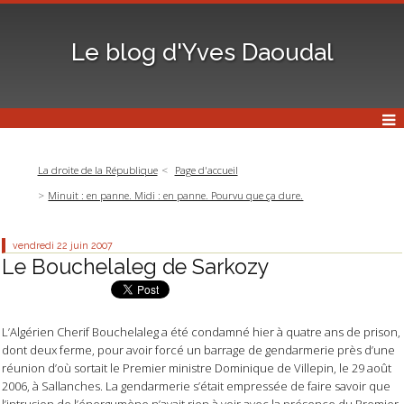
Le blog d'Yves Daoudal
La droite de la République
Page d'accueil
Minuit : en panne. Midi : en panne. Pourvu que ça dure.
vendredi 22
juin 2007
Le Bouchelaleg de Sarkozy
L’Algérien Cherif Bouchelaleg a été condamné hier à quatre ans de prison,
dont deux ferme, pour avoir forcé un barrage de gendarmerie près d’une
réunion d’où sortait le Premier ministre Dominique de Villepin, le 29 août
2006, à Sallanches. La gendarmerie s’était empressée de faire savoir que
l’intrusion de l’énergumène n’avait rien à voir avec la présence du Premier