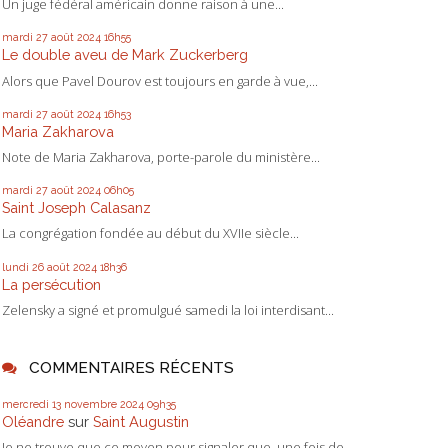
Un juge fédéral américain donne raison à une...
mardi 27
août 2024
16h55
Le double aveu de Mark Zuckerberg
Alors que Pavel Dourov est toujours en garde à vue,...
mardi 27
août 2024
16h53
Maria Zakharova
Note de Maria Zakharova, porte-parole du ministère...
mardi 27
août 2024
06h05
Saint Joseph Calasanz
La congrégation fondée au début du XVIIe siècle...
lundi 26
août 2024
18h36
La persécution
Zelensky a signé et promulgué samedi la loi interdisant...
COMMENTAIRES RÉCENTS
mercredi 13
novembre 2024
09h35
Oléandre
sur
Saint Augustin
Je ne trouve que ce moyen pour signaler que, une fois de...