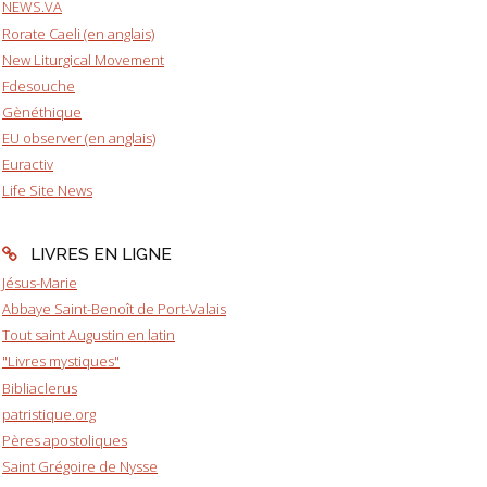
NEWS.VA
Rorate Caeli (en anglais)
New Liturgical Movement
Fdesouche
Gènéthique
EU observer (en anglais)
Euractiv
Life Site News
LIVRES EN LIGNE
Jésus-Marie
Abbaye Saint-Benoît de Port-Valais
Tout saint Augustin en latin
"Livres mystiques"
Bibliaclerus
patristique.org
Pères apostoliques
Saint Grégoire de Nysse