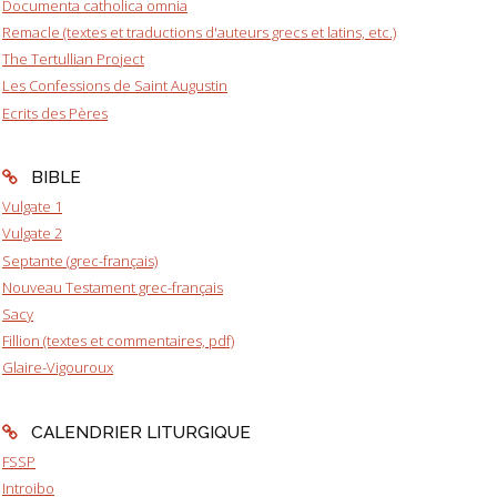
Documenta catholica omnia
Remacle (textes et traductions d'auteurs grecs et latins, etc.)
The Tertullian Project
Les Confessions de Saint Augustin
Ecrits des Pères
BIBLE
Vulgate 1
Vulgate 2
Septante (grec-français)
Nouveau Testament grec-français
Sacy
Fillion (textes et commentaires, pdf)
Glaire-Vigouroux
CALENDRIER LITURGIQUE
FSSP
Introibo