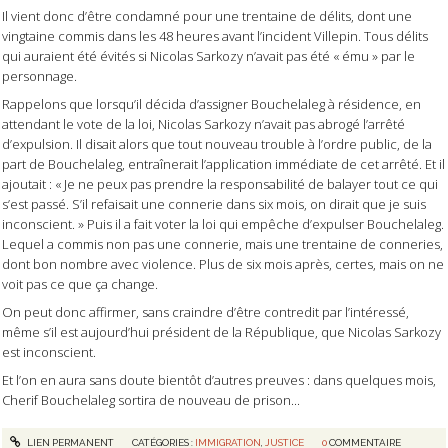
Il vient donc d’être condamné pour une trentaine de délits, dont une
vingtaine commis dans les 48 heures avant l’incident Villepin. Tous délits
qui auraient été évités si Nicolas Sarkozy n’avait pas été « ému » par le
personnage.
Rappelons que lorsqu’il décida d’assigner Bouchelaleg à résidence, en
attendant le vote de la loi, Nicolas Sarkozy n’avait pas abrogé l’arrêté
d’expulsion. Il disait alors que tout nouveau trouble à l’ordre public, de la
part de Bouchelaleg, entraînerait l’application immédiate de cet arrêté. Et il
ajoutait : « Je ne peux pas prendre la responsabilité de balayer tout ce qui
s’est passé. S’il refaisait une connerie dans six mois, on dirait que je suis
inconscient. » Puis il a fait voter la loi qui empêche d’expulser Bouchelaleg.
Lequel a commis non pas une connerie, mais une trentaine de conneries,
dont bon nombre avec violence. Plus de six mois après, certes, mais on ne
voit pas ce que ça change.
On peut donc affirmer, sans craindre d’être contredit par l’intéressé,
même s’il est aujourd’hui président de la République, que Nicolas Sarkozy
est inconscient.
Et l’on en aura sans doute bientôt d’autres preuves : dans quelques mois,
Cherif Bouchelaleg sortira de nouveau de prison...
LIEN PERMANENT
CATÉGORIES :
IMMIGRATION
,
JUSTICE
0
COMMENTAIRE