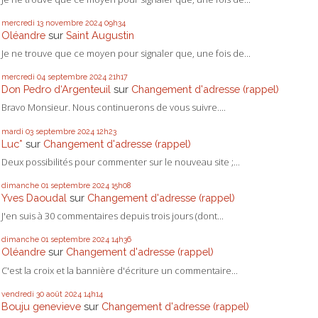
mercredi 13
novembre 2024
09h34
Oléandre
sur
Saint Augustin
Je ne trouve que ce moyen pour signaler que, une fois de...
mercredi 04
septembre 2024
21h17
Don Pedro d‘Argenteuil
sur
Changement d'adresse (rappel)
Bravo Monsieur. Nous continuerons de vous suivre....
mardi 03
septembre 2024
12h23
Luc*
sur
Changement d'adresse (rappel)
Deux possibilités pour commenter sur le nouveau site ;...
dimanche 01
septembre 2024
15h08
Yves Daoudal
sur
Changement d'adresse (rappel)
J'en suis à 30 commentaires depuis trois jours (dont...
dimanche 01
septembre 2024
14h36
Oléandre
sur
Changement d'adresse (rappel)
C'est la croix et la bannière d'écriture un commentaire...
vendredi 30
août 2024
14h14
Bouju genevieve
sur
Changement d'adresse (rappel)