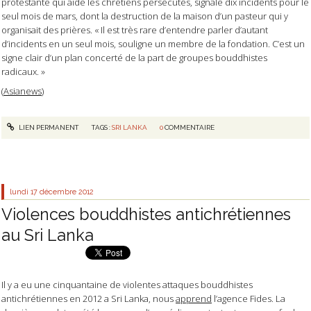
protestante qui aide les chrétiens persécutés, signale dix incidents pour le
seul mois de mars, dont la destruction de la maison d’un pasteur qui y
organisait des prières. « Il est très rare d’entendre parler d’autant
d’incidents en un seul mois, souligne un membre de la fondation. C’est un
signe clair d’un plan concerté de la part de groupes bouddhistes
radicaux. »
(
Asianews
)
LIEN PERMANENT
TAGS :
SRI LANKA
0
COMMENTAIRE
lundi 17
décembre 2012
Violences bouddhistes antichrétiennes
au Sri Lanka
Il y a eu une cinquantaine de violentes attaques bouddhistes
antichrétiennes en 2012 a Sri Lanka, nous
apprend
l’agence Fides. La