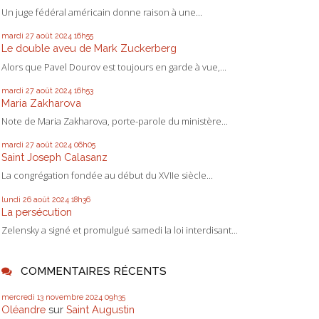
Un juge fédéral américain donne raison à une...
mardi 27
août 2024
16h55
Le double aveu de Mark Zuckerberg
Alors que Pavel Dourov est toujours en garde à vue,...
mardi 27
août 2024
16h53
Maria Zakharova
Note de Maria Zakharova, porte-parole du ministère...
mardi 27
août 2024
06h05
Saint Joseph Calasanz
La congrégation fondée au début du XVIIe siècle...
lundi 26
août 2024
18h36
La persécution
Zelensky a signé et promulgué samedi la loi interdisant...
COMMENTAIRES RÉCENTS
mercredi 13
novembre 2024
09h35
Oléandre
sur
Saint Augustin