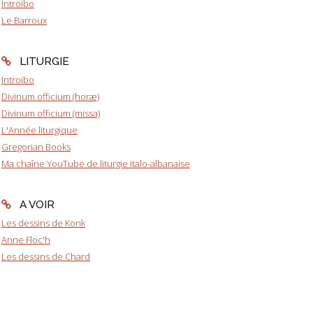
Introibo
Le Barroux
LITURGIE
Introibo
Divinum officium (horæ)
Divinum officium (missa)
L'Année liturgique
Gregorian Books
Ma chaîne YouTube de liturgie italo-albanaise
A VOIR
Les dessins de Konk
Anne Floc'h
Les dessins de Chard