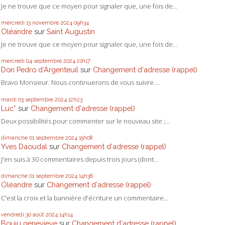
Je ne trouve que ce moyen pour signaler que, une fois de...
mercredi 13
novembre 2024
09h34
Oléandre
sur
Saint Augustin
Je ne trouve que ce moyen pour signaler que, une fois de...
mercredi 04
septembre 2024
21h17
Don Pedro d‘Argenteuil
sur
Changement d'adresse (rappel)
Bravo Monsieur. Nous continuerons de vous suivre....
mardi 03
septembre 2024
12h23
Luc*
sur
Changement d'adresse (rappel)
Deux possibilités pour commenter sur le nouveau site ;...
dimanche 01
septembre 2024
15h08
Yves Daoudal
sur
Changement d'adresse (rappel)
J'en suis à 30 commentaires depuis trois jours (dont...
dimanche 01
septembre 2024
14h36
Oléandre
sur
Changement d'adresse (rappel)
C'est la croix et la bannière d'écriture un commentaire...
vendredi 30
août 2024
14h14
Bouju genevieve
sur
Changement d'adresse (rappel)