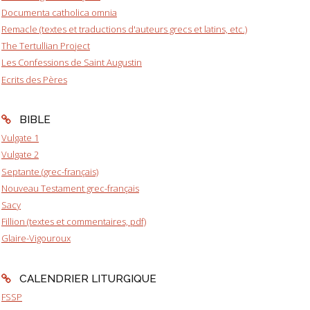
Documenta catholica omnia
Remacle (textes et traductions d'auteurs grecs et latins, etc.)
The Tertullian Project
Les Confessions de Saint Augustin
Ecrits des Pères
BIBLE
Vulgate 1
Vulgate 2
Septante (grec-français)
Nouveau Testament grec-français
Sacy
Fillion (textes et commentaires, pdf)
Glaire-Vigouroux
CALENDRIER LITURGIQUE
FSSP