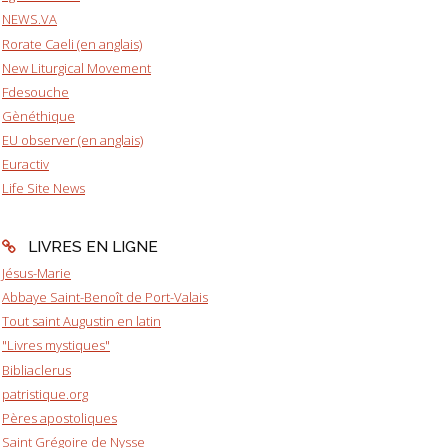
NEWS.VA
Rorate Caeli (en anglais)
New Liturgical Movement
Fdesouche
Gènéthique
EU observer (en anglais)
Euractiv
Life Site News
LIVRES EN LIGNE
Jésus-Marie
Abbaye Saint-Benoît de Port-Valais
Tout saint Augustin en latin
"Livres mystiques"
Bibliaclerus
patristique.org
Pères apostoliques
Saint Grégoire de Nysse