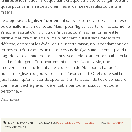
familles et les médecins, et que dans chaque paroisse soit organisée une
quête pour venir en aide aux femmes enceintes et seules ou dans la
misère.
Le projet vise à légaliser l’avortement dans les seuls cas de viol, d’inceste
ou de malformation du fœtus. Mais « pour l’Eglise, avorter un fœtus, même
s’il est le résultat d’un viol ou de l’inceste, ou s’il est mal formé, est le
terrible meurtre d’un être humain innocent, qui est sans voix et sans
défense, déclarent les évêques. Pour cette raison, nous condamnons en
termes non équivoques un tel processus de légalisation, même quand il
s’agit de cas exceptionnels qui sont susceptibles d’attirer l’empathie et la
solidarité des gens. Tout avortement est un refus de la vie, une
intervention criminelle qui viole le dessein de Dieu pour chaque être
humain. L’Eglise a toujours condamné l’avortement. Quelle que soit la
justification qu’on prétende apporter à un tel acte, il doit être considéré
comme un péché grave, indéfendable par toute institution et toute
personne. »
(
Asianews
)
LIEN PERMANENT
CATÉGORIES :
CULTURE DE MORT
,
EGLISE
TAGS :
SRI LANKA
0
COMMENTAIRE