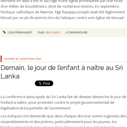
dernière en date a été le saccage d’une église protestante par une foule
d’un millier de bouddhistes, dont de nombreux moines. En septembre,
l’évêque catholique de Mannar, Mgr Rayappu Joseph avait été légèrement
blessé par un jet de pierres lors de l’attaque contre une église de Karusal.
LIEN PERMANENT
TAGS :
SRI LANKA
0
COMMENTAIRE
samedi 10
novembre 2012
Demain, le jour de l’enfant à naître au Sri
Lanka
La conférence épiscopale du Sri Lanka fait de demain dimanche le jour de
l’enfant à naître, pour protester contre le projet gouvernemental de
légalisation (très) partielle de l’avortement.
Les évêques ont demandé que dans chaque diocèse soient organisés des
rassemblements et des prières, particulièrement pour les jeunes, les