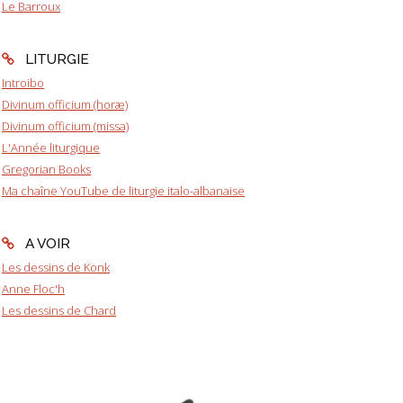
Le Barroux
LITURGIE
Introibo
Divinum officium (horæ)
Divinum officium (missa)
L'Année liturgique
Gregorian Books
Ma chaîne YouTube de liturgie italo-albanaise
A VOIR
Les dessins de Konk
Anne Floc'h
Les dessins de Chard