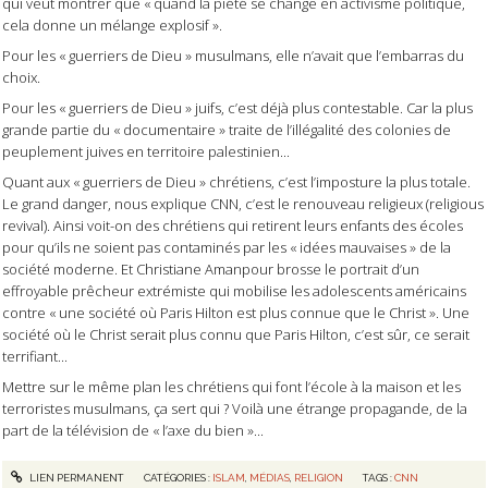
qui veut montrer que « quand la piété se change en activisme politique,
cela donne un mélange explosif ».
Pour les « guerriers de Dieu » musulmans, elle n’avait que l’embarras du
choix.
Pour les « guerriers de Dieu » juifs, c’est déjà plus contestable. Car la plus
grande partie du « documentaire » traite de l’illégalité des colonies de
peuplement juives en territoire palestinien...
Quant aux « guerriers de Dieu » chrétiens, c’est l’imposture la plus totale.
Le grand danger, nous explique CNN, c’est le renouveau religieux (religious
revival). Ainsi voit-on des chrétiens qui retirent leurs enfants des écoles
pour qu’ils ne soient pas contaminés par les « idées mauvaises » de la
société moderne. Et Christiane Amanpour brosse le portrait d’un
effroyable prêcheur extrémiste qui mobilise les adolescents américains
contre « une société où Paris Hilton est plus connue que le Christ ». Une
société où le Christ serait plus connu que Paris Hilton, c’est sûr, ce serait
terrifiant...
Mettre sur le même plan les chrétiens qui font l’école à la maison et les
terroristes musulmans, ça sert qui ? Voilà une étrange propagande, de la
part de la télévision de « l’axe du bien »...
LIEN PERMANENT
CATÉGORIES :
ISLAM
,
MÉDIAS
,
RELIGION
TAGS :
CNN