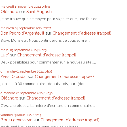
mercredi 13
novembre 2024
09h34
Oléandre
sur
Saint Augustin
Je ne trouve que ce moyen pour signaler que, une fois de...
mercredi 04
septembre 2024
21h17
Don Pedro d‘Argenteuil
sur
Changement d'adresse (rappel)
Bravo Monsieur. Nous continuerons de vous suivre....
mardi 03
septembre 2024
12h23
Luc*
sur
Changement d'adresse (rappel)
Deux possibilités pour commenter sur le nouveau site ;...
dimanche 01
septembre 2024
15h08
Yves Daoudal
sur
Changement d'adresse (rappel)
J'en suis à 30 commentaires depuis trois jours (dont...
dimanche 01
septembre 2024
14h36
Oléandre
sur
Changement d'adresse (rappel)
C'est la croix et la bannière d'écriture un commentaire...
vendredi 30
août 2024
14h14
Bouju genevieve
sur
Changement d'adresse (rappel)
J’ai du mal à m inscrire à votre nouveau blog et...