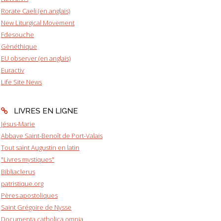
Rorate Caeli (en anglais)
New Liturgical Movement
Fdesouche
Gènéthique
EU observer (en anglais)
Euractiv
Life Site News
LIVRES EN LIGNE
Jésus-Marie
Abbaye Saint-Benoît de Port-Valais
Tout saint Augustin en latin
"Livres mystiques"
Bibliaclerus
patristique.org
Pères apostoliques
Saint Grégoire de Nysse
Documenta catholica omnia