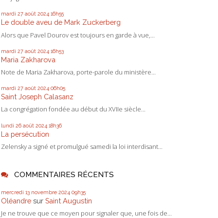
mardi 27
août 2024
16h55
Le double aveu de Mark Zuckerberg
Alors que Pavel Dourov est toujours en garde à vue,...
mardi 27
août 2024
16h53
Maria Zakharova
Note de Maria Zakharova, porte-parole du ministère...
mardi 27
août 2024
06h05
Saint Joseph Calasanz
La congrégation fondée au début du XVIIe siècle...
lundi 26
août 2024
18h36
La persécution
Zelensky a signé et promulgué samedi la loi interdisant...
COMMENTAIRES RÉCENTS
mercredi 13
novembre 2024
09h35
Oléandre
sur
Saint Augustin
Je ne trouve que ce moyen pour signaler que, une fois de...