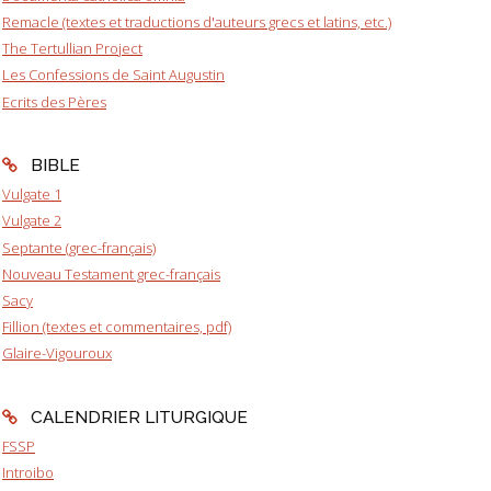
Remacle (textes et traductions d'auteurs grecs et latins, etc.)
The Tertullian Project
Les Confessions de Saint Augustin
Ecrits des Pères
BIBLE
Vulgate 1
Vulgate 2
Septante (grec-français)
Nouveau Testament grec-français
Sacy
Fillion (textes et commentaires, pdf)
Glaire-Vigouroux
CALENDRIER LITURGIQUE
FSSP
Introibo