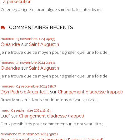
La persécution
Zelensky a signé et promulgué samedi la loi interdisant...
COMMENTAIRES RÉCENTS
mercredi 13
novembre 2024
09h35
Oléandre
sur
Saint Augustin
Je ne trouve que ce moyen pour signaler que, une fois de...
mercredi 13
novembre 2024
09h34
Oléandre
sur
Saint Augustin
Je ne trouve que ce moyen pour signaler que, une fois de...
mercredi 04
septembre 2024
21h17
Don Pedro d‘Argenteuil
sur
Changement d'adresse (rappel)
Bravo Monsieur. Nous continuerons de vous suivre....
mardi 03
septembre 2024
12h23
Luc*
sur
Changement d'adresse (rappel)
Deux possibilités pour commenter sur le nouveau site ;...
dimanche 01
septembre 2024
15h08
Yves Daoudal
sur
Changement d'adresse (rappel)