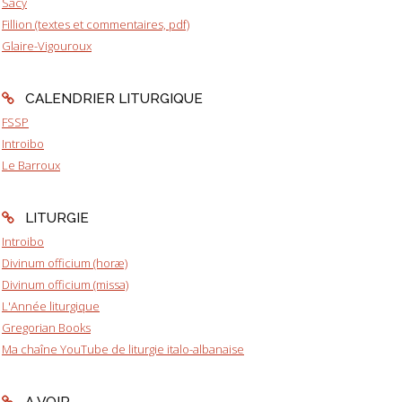
Sacy
Fillion (textes et commentaires, pdf)
Glaire-Vigouroux
CALENDRIER LITURGIQUE
FSSP
Introibo
Le Barroux
LITURGIE
Introibo
Divinum officium (horæ)
Divinum officium (missa)
L'Année liturgique
Gregorian Books
Ma chaîne YouTube de liturgie italo-albanaise
A VOIR