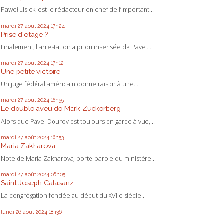
Paweł Lisicki est le rédacteur en chef de l’important...
mardi 27
août 2024
17h24
Prise d'otage ?
Finalement, l'arrestation a priori insensée de Pavel...
mardi 27
août 2024
17h12
Une petite victoire
Un juge fédéral américain donne raison à une...
mardi 27
août 2024
16h55
Le double aveu de Mark Zuckerberg
Alors que Pavel Dourov est toujours en garde à vue,...
mardi 27
août 2024
16h53
Maria Zakharova
Note de Maria Zakharova, porte-parole du ministère...
mardi 27
août 2024
06h05
Saint Joseph Calasanz
La congrégation fondée au début du XVIIe siècle...
lundi 26
août 2024
18h36