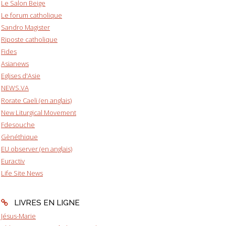
Le Salon Beige
Le forum catholique
Sandro Magister
Riposte catholique
Fides
Asianews
Eglises d'Asie
NEWS.VA
Rorate Caeli (en anglais)
New Liturgical Movement
Fdesouche
Gènéthique
EU observer (en anglais)
Euractiv
Life Site News
LIVRES EN LIGNE
Jésus-Marie