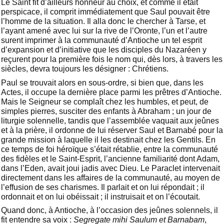
Le Saint fit d’ailleurs honneur au choix, et comme il était
perspicace, il comprit immédiatement que Saul pouvait être
l’homme de la situation. Il alla donc le chercher à Tarse, et
l’ayant amené avec lui sur la rive de l’Oronte, l’un et l’autre
surent imprimer à la communauté d’Antioche un tel esprit
d’expansion et d’initiative que les disciples du Nazaréen y
reçurent pour la première fois le nom qui, dès lors, à travers les
siècles, devra toujours les désigner : Chrétiens.
Paul se trouvait alors en sous-ordre, si bien que, dans les
Actes, il occupe la dernière place parmi les prêtres d’Antioche.
Mais le Seigneur se complaît chez les humbles, et peut, de
simples pierres, susciter des enfants à Abraham ; un jour de
liturgie solennelle, tandis que l’assemblée vaquait aux jeûnes
et à la prière, il ordonne de lui réserver Saul et Barnabé pour la
grande mission à laquelle il les destinait chez les Gentils. En
ce temps de foi héroïque s’était rétablie, entre la communauté
des fidèles et le Saint-Esprit, l’ancienne familiarité dont Adam,
dans l’Eden, avait joui jadis avec Dieu. Le Paraclet intervenait
directement dans les affaires de la communauté, au moyen de
l’effusion de ses charismes. Il parlait et on lui répondait ; il
ordonnait et on lui obéissait ; il instruisait et on l’écoutait.
Quand donc, à Antioche, à l’occasion des jeûnes solennels, il
fit entendre sa voix :
Segregate mihi Saulum et Barnabam
,