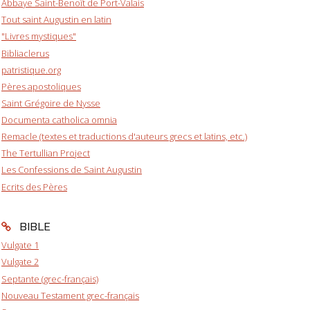
Abbaye Saint-Benoît de Port-Valais
Tout saint Augustin en latin
"Livres mystiques"
Bibliaclerus
patristique.org
Pères apostoliques
Saint Grégoire de Nysse
Documenta catholica omnia
Remacle (textes et traductions d'auteurs grecs et latins, etc.)
The Tertullian Project
Les Confessions de Saint Augustin
Ecrits des Pères
BIBLE
Vulgate 1
Vulgate 2
Septante (grec-français)
Nouveau Testament grec-français