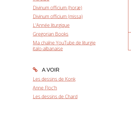
Divinum officium (horæ)
Divinum officium (missa)
L'Année liturgique
Gregorian Books
Ma chaîne YouTube de liturgie
italo-albanaise
A VOIR
Les dessins de Konk
Anne Floc'h
Les dessins de Chard