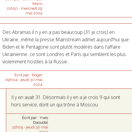
Morin
21h50
-
mercredi 29
mai 2024
Des Abramas il n y en a pas beaucoup (31 je crois) en
Ukraine...même la presse Mainstream admet aujourd'hui que
Biden et le Pentagone sont plutôt modérés dans l'affaire
Ukrainienne...ce sont Londres et Paris qui semblent les plus
violemment hostiles à la Russie...
Écrit par :
Roger
09h04
-
jeudi 30
mai
2024
Il y en avait 31. Désormais il y en a je crois 9 qui sont
hors service, dont un qui trône à Moscou.
Écrit par :
Yves
Daoudal
12h05
-
jeudi 30
mai
2024