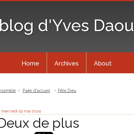
 blog d'Yves Daou
Home
Archives
About
nsemble
Page d'accueil
Fête Dieu
mercredi 29
mai 2024
Deux de plus