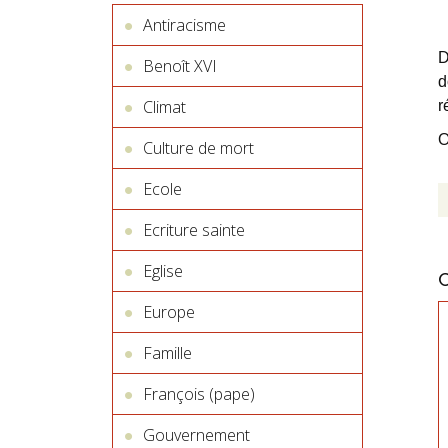
Antiracisme
D
Benoît XVI
d
Climat
r
O
Culture de mort
Ecole
Ecriture sainte
Eglise
Europe
Famille
François (pape)
Gouvernement