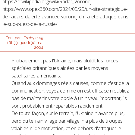
https://fr.wikipedia.org/wiki/Radar_Voronej
https://www.opex360.com/2024/05/25/un-site-strategique-
de-radars-dalerte-avancee-voronej-dm-a-ete-attaque-dans-
le-sud-ouest-de-la-russie/
Écrit par :
Eschyle 49
16h33
-
jeudi 30
mai
2024
Probablement pas l'Ukraine, mais plutôt les forces
spéciales britanniques aidées par les moyens
satellitaires américains.
Quand aux dommages réels causés, comme c'est de la
communication, voyez comme on est efficace n'oubliez
pas de maintenir votre obole à un niveau important, ils
sont probablement réparables rapidement.
De toute façon, sur le terrain, l'Ukraine n'avance plus,
perd du terrain village par village, n'a plus de troupes
valables ni de motivation, et en dehors d'attaquer le