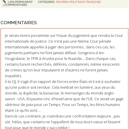
LIEN PERMANENT
CATÉGORIES :
MACRON
,
POLITIQUE FRANÇAISE
3
COMMENTAIRES
COMMENTAIRES
Je serais moins pessimiste sur l'issue du jugement que rendra la Cour
internationale de Justice. Ce n'est pas une Nième Cour pénale
internationale appelée à juger des personnes ; dans ces cas, les
jugements partisans ne font jamais défaut. Songeons à lex-
Yougoslavie, le TPIR à Arusha pour le Ruanda,....Dans chaque cas,
certains furent recherchés, déférés, condamnés, même innocents
de crimes qu'on leur imputaient et d'autres ne furent jamais
inquiétés.
À la CIJ, il s'agit d'un rapport de forces entre États et il est à souhaiter
qu'une justice soit rendue. Cela mettrait en lumière, aux yeux du
monde, la duplicité, la bassesse, le mensonges du monde anglo-
saxon : USA, Royaume-Uni, d'Israël ainsi que de l'UE. Ce serait un gage
ultérieur de paix pour un Temps. Pour un Temps, les êtres humains
étant ce qu'ils sont....
Dans le cas contraire, je craindrais une confrontation majeure...pas
sûr, hélas, que certains ne l'appellent de tous leurs vœux et fassent
tout pour que le monde y succombe !