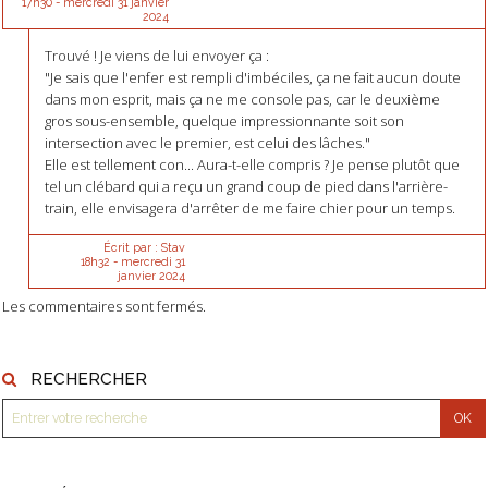
17h30
-
mercredi 31
janvier
2024
Trouvé ! Je viens de lui envoyer ça :
"Je sais que l'enfer est rempli d'imbéciles, ça ne fait aucun doute
dans mon esprit, mais ça ne me console pas, car le deuxième
gros sous-ensemble, quelque impressionnante soit son
intersection avec le premier, est celui des lâches."
Elle est tellement con... Aura-t-elle compris ? Je pense plutôt que
tel un clébard qui a reçu un grand coup de pied dans l'arrière-
train, elle envisagera d'arrêter de me faire chier pour un temps.
Écrit par :
Stav
18h32
-
mercredi 31
janvier 2024
Les commentaires sont fermés.
RECHERCHER