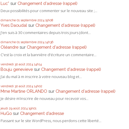
Luc*
sur
Changement d'adresse (rappel)
Deux possibilités pour commenter sur le nouveau site ;...
dimanche 01
septembre 2024
15h08
Yves Daoudal
sur
Changement d'adresse (rappel)
J'en suis à 30 commentaires depuis trois jours (dont...
dimanche 01
septembre 2024
14h36
Oléandre
sur
Changement d'adresse (rappel)
C'est la croix et la bannière d'écriture un commentaire...
vendredi 30
août 2024
14h14
Bouju genevieve
sur
Changement d'adresse (rappel)
J’ai du mal à m inscrire à votre nouveau blog et...
vendredi 30
août 2024
14h02
Mme Martine ORLANDO
sur
Changement d'adresse (rappel)
Je désire m’inscrire de nouveau pour recevoir vos...
jeudi 29
août 2024
19h01
HuGo
sur
Changement d’adresse
Passant sur le site WordPress, nous perdons cette liberté...