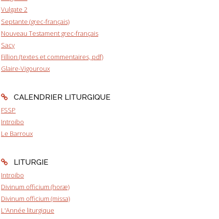
Vulgate 2
Septante (grec-français)
Nouveau Testament grec-français
Sacy
Fillion (textes et commentaires, pdf)
Glaire-Vigouroux
CALENDRIER LITURGIQUE
FSSP
Introibo
Le Barroux
LITURGIE
Introibo
Divinum officium (horæ)
Divinum officium (missa)
L'Année liturgique