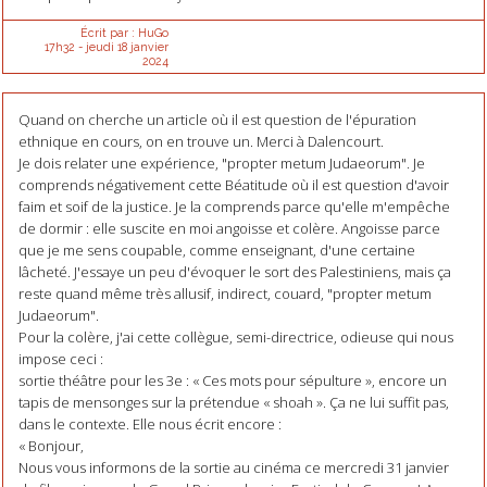
Écrit par :
HuGo
17h32
-
jeudi 18
janvier
2024
Quand on cherche un article où il est question de l'épuration
ethnique en cours, on en trouve un. Merci à Dalencourt.
Je dois relater une expérience, "propter metum Judaeorum". Je
comprends négativement cette Béatitude où il est question d'avoir
faim et soif de la justice. Je la comprends parce qu'elle m'empêche
de dormir : elle suscite en moi angoisse et colère. Angoisse parce
que je me sens coupable, comme enseignant, d'une certaine
lâcheté. J'essaye un peu d'évoquer le sort des Palestiniens, mais ça
reste quand même très allusif, indirect, couard, "propter metum
Judaeorum".
Pour la colère, j'ai cette collègue, semi-directrice, odieuse qui nous
impose ceci :
sortie théâtre pour les 3e : « Ces mots pour sépulture », encore un
tapis de mensonges sur la prétendue « shoah ». Ça ne lui suffit pas,
dans le contexte. Elle nous écrit encore :
« Bonjour,
Nous vous informons de la sortie au cinéma ce mercredi 31 janvier