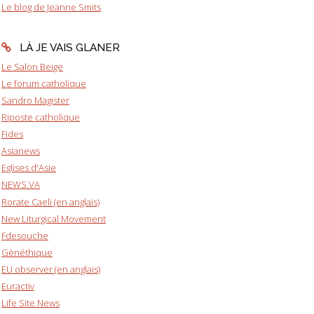
Le blog de Jeanne Smits
LÀ JE VAIS GLANER
Le Salon Beige
Le forum catholique
Sandro Magister
Riposte catholique
Fides
Asianews
Eglises d'Asie
NEWS.VA
Rorate Caeli (en anglais)
New Liturgical Movement
Fdesouche
Gènéthique
EU observer (en anglais)
Euractiv
Life Site News