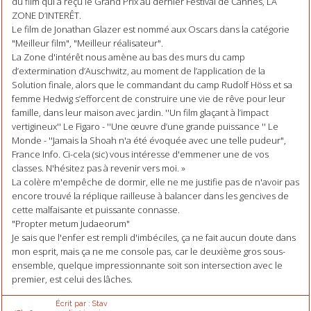
du film qui a reçu le Grand Prix au dernier Festival de Cannes, LA
ZONE D’INTERÊT.
Le film de Jonathan Glazer est nommé aux Oscars dans la catégorie
"Meilleur film", "Meilleur réalisateur".
La Zone d'intérêt nous amène au bas des murs du camp
d’extermination d’Auschwitz, au moment de l’application de la
Solution finale, alors que le commandant du camp Rudolf Höss et sa
femme Hedwig s’efforcent de construire une vie de rêve pour leur
famille, dans leur maison avec jardin. ''Un film glaçant à l’impact
vertigineux'' Le Figaro - ''Une œuvre d’une grande puissance '' Le
Monde - ''Jamais la Shoah n'a été évoquée avec une telle pudeur",
France Info. Ci-cela (sic) vous intéresse d'emmener une de vos
classes. N'hésitez pas à revenir vers moi. »
La colère m'empêche de dormir, elle ne me justifie pas de n'avoir pas
encore trouvé la réplique railleuse à balancer dans les gencives de
cette malfaisante et puissante connasse.
"Propter metum Judaeorum"
Je sais que l'enfer est rempli d'imbéciles, ça ne fait aucun doute dans
mon esprit, mais ça ne me console pas, car le deuxième gros sous-
ensemble, quelque impressionnante soit son intersection avec le
premier, est celui des lâches.
Écrit par :
Stav