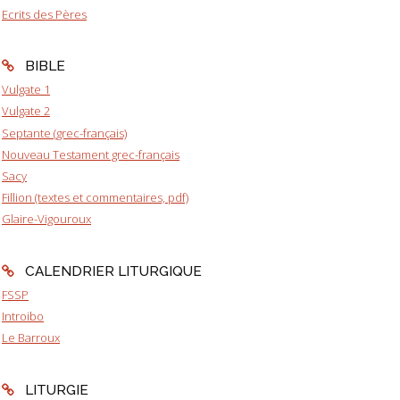
Ecrits des Pères
BIBLE
Vulgate 1
Vulgate 2
Septante (grec-français)
Nouveau Testament grec-français
Sacy
Fillion (textes et commentaires, pdf)
Glaire-Vigouroux
CALENDRIER LITURGIQUE
FSSP
Introibo
Le Barroux
LITURGIE