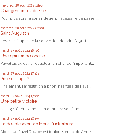
mercredi 28
août 2024
18h53
Changement d’adresse
Pour plusieurs raisons il devient nécessaire de passer...
mercredi 28
août 2024
06h01
Saint Augustin
Les trois étapes de la conversion de saint Augustin,...
mardi 27
août 2024
18h26
Une opinion polonaise
Paweł Lisicki est le rédacteur en chef de l’important...
mardi 27
août 2024
17h24
Prise d'otage ?
Finalement, l'arrestation a priori insensée de Pavel...
mardi 27
août 2024
17h12
Une petite victoire
Un juge fédéral américain donne raison à une...
mardi 27
août 2024
16h55
Le double aveu de Mark Zuckerberg
Alors que Pavel Dourov est toujours en garde à vue,...