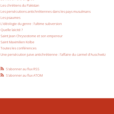
Les chrétiens du Pakistan
Les persécutions antichrétiennes dans les pays musulmans
Les psaumes
L’idéologie du genre : l’ultime subversion
Quelle laïcité ?
Saint Jean Chrysostome et son empereur
Saint Maximilien Kolbe
Toutes les conférences
Une persécution juive antichrétienne : l'affaire du carmel d'Auschwitz
S'abonner au flux RSS
S'abonner au flux ATOM