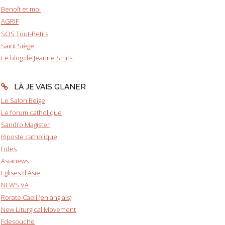
Benoît et moi
AGRIF
SOS Tout-Petits
Saint Siège
Le blog de Jeanne Smits
LÀ JE VAIS GLANER
Le Salon Beige
Le forum catholique
Sandro Magister
Riposte catholique
Fides
Asianews
Eglises d'Asie
NEWS.VA
Rorate Caeli (en anglais)
New Liturgical Movement
Fdesouche