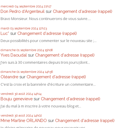
mercredi 04
septembre 2024
21h17
Don Pedro d‘Argenteuil
sur
Changement d'adresse (rappel)
Bravo Monsieur. Nous continuerons de vous suivre....
mardi 03
septembre 2024
12h23
Luc*
sur
Changement d'adresse (rappel)
Deux possibilités pour commenter sur le nouveau site ;...
dimanche 01
septembre 2024
15h08
Yves Daoudal
sur
Changement d'adresse (rappel)
J'en suis à 30 commentaires depuis trois jours (dont...
dimanche 01
septembre 2024
14h36
Oléandre
sur
Changement d'adresse (rappel)
C'est la croix et la bannière d'écriture un commentaire...
vendredi 30
août 2024
14h14
Bouju genevieve
sur
Changement d'adresse (rappel)
J’ai du mal à m inscrire à votre nouveau blog et...
vendredi 30
août 2024
14h02
Mme Martine ORLANDO
sur
Changement d'adresse (rappel)
Je désire m’inscrire de nouveau pour recevoir vos...