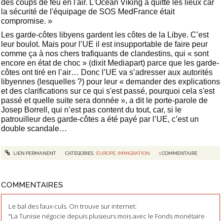
des coups de feu en l'air. L'Ocean Viking a quitté les lieux car
la sécurité de l'équipage de SOS MedFrance était
compromise. »
Les garde-côtes libyens gardent les côtes de la Libye. C’est
leur boulot. Mais pour l’UE il est insupportable de faire peur
comme ça à nos chers trafiquants de clandestins, qui « sont
encore en état de choc » (dixit Mediapart) parce que les garde-
côtes ont tiré en l’air… Donc l’UE va s’adresser aux autorités
libyennes (lesquelles ?) pour leur « demander des explications
et des clarifications sur ce qui s'est passé, pourquoi cela s'est
passé et quelle suite sera donnée », a dit le porte-parole de
Josep Borrell, qui n’est pas content du tout, car, si le
patrouilleur des garde-côtes a été payé par l’UE, c’est un
double scandale…
LIEN PERMANENT
CATÉGORIES :
EUROPE
,
IMMIGRATION
1
COMMENTAIRE
COMMENTAIRES
Le bal des faux-culs. On trouve sur internet:
"La Tunisie négocie depuis plusieurs mois avec le Fonds monétaire