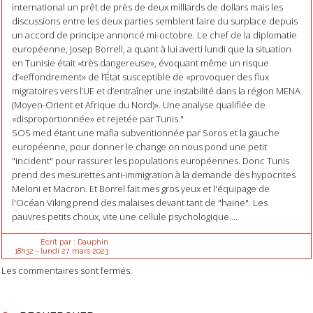
international un prêt de près de deux milliards de dollars mais les
discussions entre les deux parties semblent faire du surplace depuis
un accord de principe annoncé mi-octobre. Le chef de la diplomatie
européenne, Josep Borrell, a quant à lui averti lundi que la situation
en Tunisie était «très dangereuse», évoquant même un risque
d’«effondrement» de l’État susceptible de «provoquer des flux
migratoires vers l’UE et d’entraîner une instabilité dans la région MENA
(Moyen-Orient et Afrique du Nord)». Une analyse qualifiée de
«disproportionnée» et rejetée par Tunis."
SOS med étant une mafia subventionnée par Soros et la gauche
européenne, pour donner le change on nous pond une petit
"incident" pour rassurer les populations européennes. Donc Tunis
prend des mesurettes anti-immigration à la demande des hypocrites
Meloni et Macron. Et Borrel fait mes gros yeux et l'équipage de
l'Océan Viking prend des malaises devant tant de "haine". Les
pauvres petits choux, vite une cellule psychologique....
Écrit par :
Dauphin
18h32
-
lundi 27
mars 2023
Les commentaires sont fermés.