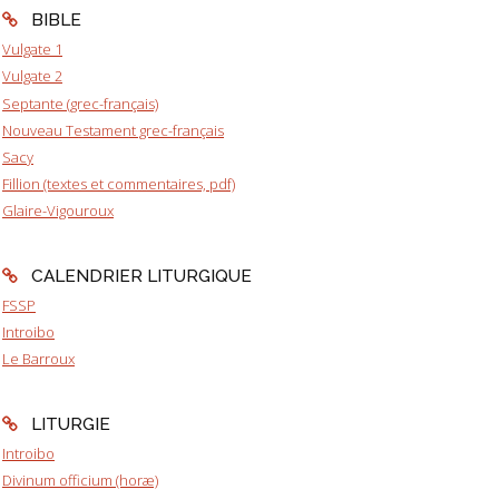
BIBLE
Vulgate 1
Vulgate 2
Septante (grec-français)
Nouveau Testament grec-français
Sacy
Fillion (textes et commentaires, pdf)
Glaire-Vigouroux
CALENDRIER LITURGIQUE
FSSP
Introibo
Le Barroux
LITURGIE
Introibo
Divinum officium (horæ)