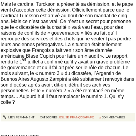
Mais le cardinal Turckson a présenté sa démission, et le pape
vient d’accepter cette démission. Officiellement parce que le
cardinal Turckson est arrivé au bout de son mandat de cinq
ans. Mais ce n’est pas vrai. Ce n’est un secret pour personne
que le « dicastère de la charité » va à vau l’eau, pour des
raisons de conflits de « gouvernance » liés au fait qu’il
regroupe des services et des chefs qui ne veulent pas perdre
leurs anciennes prérogatives. La situation était tellement
explosive que François a fait venir son âme damnée
américaine Blase Cupich pour faire un « audit ». Le rapport
er
rendu le 1
juillet a confirmé qu’il y avait un grave problème
de gouvernance et qu’il fallait préciser le rôle de chacun. Le
mois suivant, le « numéro 3 » du dicastère, l’Argentin de
Buenos Aires Augusto Zampini a été subitement renvoyé dans
son diocèse après avoir, dit-on, détruit ses archives
personnelles. Et le « numéro 2 » a été remplacé en même
temps… Aujourd’hui il faut remplacer le numéro 1. Qui s’y
colle ?
LIEN PERMANENT
CATÉGORIES :
EGLISE
,
FRANÇOIS (PAPE)
5
COMMENTAIRES