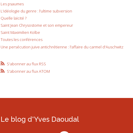
Les psaumes
L’idéologie du genre : l’ultime subversion
Quelle laïcité ?
Saint Jean Chrysostome et son empereur
Saint Maximilien Kolbe
Toutes les conférences
Une persécution juive antichrétienne : l'affaire du carmel d'Auschwitz
S'abonner au flux RSS
S'abonner au flux ATOM
Le blog d'Yves Daoudal