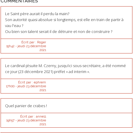
COMMENTAIRES
Le Saint père aurait il perdu la main?
Son autorité quasi absolue si longtemps, est elle en train de partir à
vau l'eau ?
Ou bien son talent serait il de détruire et non de construire ?
Écrit par :
Roger
15h42
-
jeudi 23
décembre
2021
Le cardinal-jésuite M. Czerny, jusqu’ici sous-secrétaire, a été nommé
ce jour (23 décembre 2021) préfet « ad interim ».
Écrit par :
ephrem
17h00
-
jeudi 23
décembre
2021
Quel panier de crabes !
Écrit par :
anne11
19h57
-
jeudi 23
décembre
2021