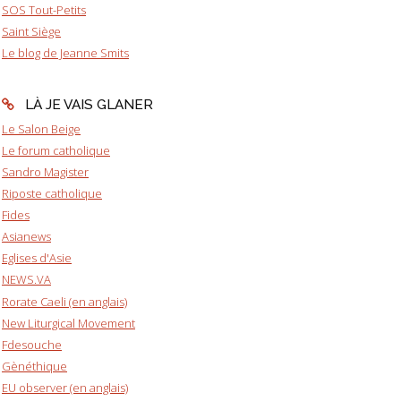
SOS Tout-Petits
Saint Siège
Le blog de Jeanne Smits
LÀ JE VAIS GLANER
Le Salon Beige
Le forum catholique
Sandro Magister
Riposte catholique
Fides
Asianews
Eglises d'Asie
NEWS.VA
Rorate Caeli (en anglais)
New Liturgical Movement
Fdesouche
Gènéthique
EU observer (en anglais)