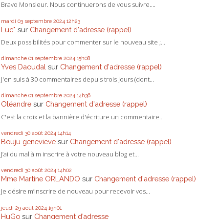
Bravo Monsieur. Nous continuerons de vous suivre....
mardi 03
septembre 2024
12h23
Luc*
sur
Changement d'adresse (rappel)
Deux possibilités pour commenter sur le nouveau site ;...
dimanche 01
septembre 2024
15h08
Yves Daoudal
sur
Changement d'adresse (rappel)
J'en suis à 30 commentaires depuis trois jours (dont...
dimanche 01
septembre 2024
14h36
Oléandre
sur
Changement d'adresse (rappel)
C'est la croix et la bannière d'écriture un commentaire...
vendredi 30
août 2024
14h14
Bouju genevieve
sur
Changement d'adresse (rappel)
J’ai du mal à m inscrire à votre nouveau blog et...
vendredi 30
août 2024
14h02
Mme Martine ORLANDO
sur
Changement d'adresse (rappel)
Je désire m’inscrire de nouveau pour recevoir vos...
jeudi 29
août 2024
19h01
HuGo
sur
Changement d’adresse